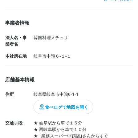
⁡｡.ꕤ…………………………………..ꕤ.｡⁡

事業者情報
・ヤンニョムケジャンランチ

1,980円

法人名・事
韓国料理メチュリ
業者名
8種のパンチャン＆キンパ

本社所在地
岐阜市中鶉６-１-１
※全てのランチに付く

ヤンニョムチキン/ゆず大根 /韓やっこ/揚げマンドゥ/ナムル/チヂ
ミ/キムチ/ケランチ厶

店舗基本情報
デザートセット/320円

・ミチョ（ザクロ）

住所
岐阜県岐阜市中鶉6-1-1
・ヤックァアイスクリン

食べログで地図を開く
★一緒に撮ったものメイン

交通手段
★ 岐阜駅から車で１５分

・サムギョプサルランチ/1,780円

★ 西岐阜駅から車で１０分

★ ｢業務スーパー中鶉店｣さんからすぐ
アンパンマンランチ（小学生以下）/680円
