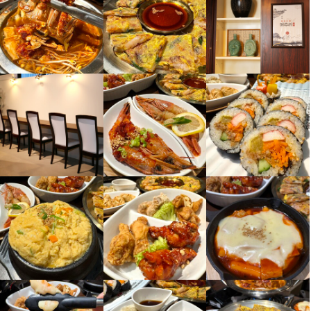
心してスタートできます。
応募資格
必須スキル・経験
飲食店での調理経験
飲食店での接客経験
店名
韓国料理 メチュリ
勤務地
岐阜県岐阜市中鶉6-1-1
店名
韓国料理 メチュリ
連絡先
0804-216-2288
勤務地
岐阜県岐阜市中鶉6-1-1
法人名・事業者名
韓国料理メチュリ
連絡先
0804-216-2288