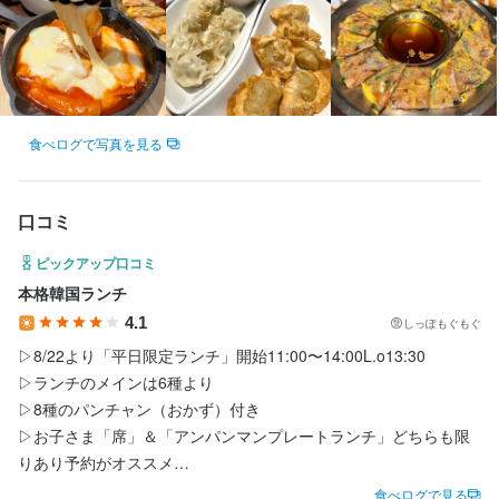
最終更新日2025/12/14
法人名・事業者名
韓国料理メチュリ
食べログで写真を見る
最終更新日2025/12/14
口コミ
ピックアップ口コミ
本格韓国ランチ
4.1
しっぽもぐもぐ
▷8/22より「平日限定ランチ」開始️11:00〜14:00L.o13:30

▷ランチのメインは6種より

▷8種のパンチャン（おかず）付き

▷お子さま「席」＆「アンパンマンプレートランチ」どちらも限
りあり予約がオススメ

※予約は電話にて

食べログで見る