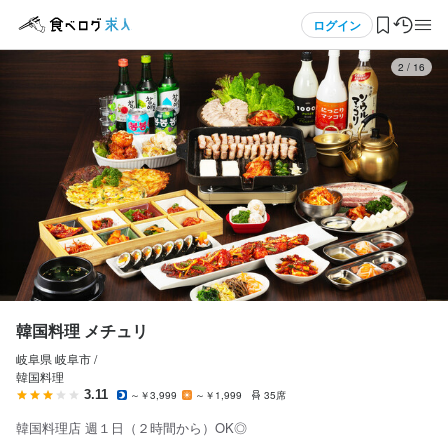
応募画面へ進む
応募画面へ進む
メニュー
ログイン
2
/
16
韓国料理 メチュリ
韓国料理 メチュリ
アルバイト・パート
アルバイト・パート
ログイン・無料会員登録
ホールスタッフ・サービススタッフ
調理師・調理スタッフ
ホールスタッフ・サービススタッフ
調理師・調理スタッフ
食べログ求人TOP
時給
時給
1,065円〜
1,065円〜
求人検索
昇給あり
昇給あり
給与手渡しOK
資格手当・スキル手当あり
給与手渡しOK
マイページ管理
勤務時間
勤務時間
閲覧履歴
韓国料理 メチュリ
17:00~23:00

17:00~23:00

シフト制

シフト制

岐阜県 岐阜市 /
気になる求人
韓国料理
週１日〜OK

週１日〜OK

3.11
～￥3,999
～￥1,999
35席
１日２時間〜OK
１日２時間〜OK
検索履歴・保存した条件
韓国料理店 週１日（２時間から）OK◎
終電考慮あり
ダブルワーク・副業OK
ダブルワーク・副業OK
フルタイム歓迎
フルタイム歓迎
長期勤務歓迎
長期勤務歓迎
週1日からOK
週2日からOK
週2日からOK
週4日以上OK
シフト制
自由シフト制(毎回、時間・曜日を選べる)