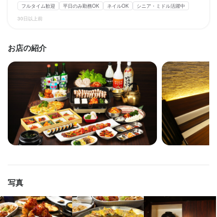
大学生歓迎
シニア・ミドル活躍中
主婦・主夫歓迎
女性活躍中
シニア・ミドル活躍中
女性活躍中
フルタイム歓迎
平日のみ勤務OK
ネイルOK
シニア・ミドル活躍中
個人経営(2店舗以内)
小さなお店(20席未満)
面接1回
即日勤務OK
30日以上前
仕事内容
仕事内容
お店の紹介
当店のアルバイト調理スタッフは、主に韓国料理の盛り付けや料
当店のホールスタッフとして、お客様のご案内をはじめ、オーダ
理の仕上げといった簡単な調理補助を担当していただきます。包
ーの受付や料理・ドリンクの提供、お会計、テーブルの片付けな
丁作業や複雑な調理はほとんどありませんので、未経験の方でも
ど、接客サービス全般をお任せします。韓国料理ならではの雰囲
安心して始められる内容です。

気を楽しみながら、お客様が心地よく過ごせるようサポートして
ください。

1日に担当する調理補助作業の時間は平均して2～4時間程度となっ
ており、無理なく働きやすいシフトを組むことができます。家庭
1日に担当していただくテーブル数は平均10〜12卓ほどです。ピ
や学業と両立されているスタッフも多く、プライベートとのバラ
ークタイムはスタッフ同士で協力し合いながら業務を進めるた
ンスも取りやすい環境です。

め、未経験の方でも無理なく働ける環境です。慣れてくれば自然
と流れをつかめるようになりますのでご安心ください。

未経験の方には、店長が一から丁寧にフォローいたしますので、
写真
分からないことや不安な点があればすぐに相談できます。スタッ
入社後は、経験の有無にかかわらず、先輩スタッフがマンツーマ
フ同士も協力し合う雰囲気があり、安心してお仕事をスタートで
ンで同行指導を行います。分からないことや困ったことがあれ
きます。
ば、すぐに質問できる体制を整えているので、初めての方でも安