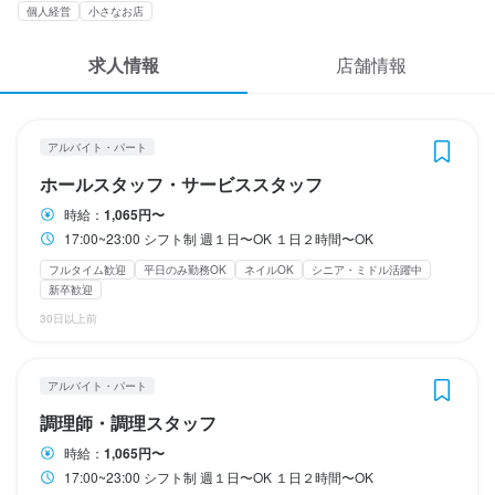
応募履歴
個人経営
小さなお店
WEB履歴書
求人情報
店舗情報
休日・休暇
休日・休暇
2週間ごとのシフト制
2週間ごとのシフト制
スカウト・メルマガ受信設定
月8日以上休みあり
月8日以上休みあり
平日のみ勤務OK(土日休み)
平日のみ勤務OK(土日休み)
土日祝のみ勤務OK
土日祝のみ勤務OK
アルバイト・パート
ヘルプ・お問い合わせフォーム
完全週休2日制
完全週休2日制
年末年始休暇あり
ホールスタッフ・サービススタッフ
時給：
1,065円〜
掲載をご検討の店舗様へ
待遇
待遇
17:00~23:00 シフト制 週１日〜OK １日２時間〜OK
食べログ求人PRESS
フルタイム歓迎
平日のみ勤務OK
ネイルOK
シニア・ミドル活躍中
・契約期間の定めなし

・契約期間の定めなし

新卒歓迎
プライバシーポリシー
・雇用保険、労災保険

・雇用保険、労災保険

30日以上前
・受動喫煙防止措置
・受動喫煙防止措置
利用規約
まかない・食事補助あり
まかない・食事補助あり
制服貸与
制服貸与
研修制度あり
車通勤OK
バイク通勤OK
車通勤OK
バイク通勤OK
髪型自由
企業情報
髪型自由
ネイルOK
ネイルOK
ピアスOK
ピアスOK
アルバイト・パート
調理師・調理スタッフ
特徴
特徴
時給：
1,065円〜
17:00~23:00 シフト制 週１日〜OK １日２時間〜OK
学歴不問
学歴不問
新卒歓迎
未経験者歓迎
第二新卒歓迎
フリーター歓迎
Uターン・Iターン歓迎
主婦・主夫歓迎
フリーター歓迎