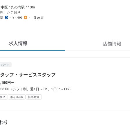
休暇
中区 /
丸の内
駅
113m
シフト制
理、たこ焼き
33
～￥4,999
－
25席
のみ勤務OK(土日休み)
完全週休2日制
夏季休暇あり
年末年始休暇あり
GW休暇あり
求人情報
店舗情報
定めなし

防止措置：屋内原則禁煙
補助あり
制服貸与
髪型自由
ひげOK
ネイルOK
・パート
タッフ・サービススタッフ
1,150円〜
0～23:00（シフト制、週1日～OK、1日3h～OK）
経験者歓迎
新卒歓迎
第二新卒歓迎
フリーター歓迎
大学生歓迎
ブランクOK
個人経営
務OK
ネイルOK
新卒歓迎
容
わり
ルスタッフ・サービススタッフとして、ご来店されたお客様からの注文