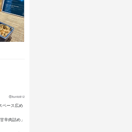
kunio812
スペース広め
甘辛肉詰め」