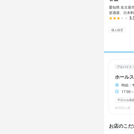
休日・
愛知県 名古屋市
2週間ごとの
居酒屋、日本料
3.
日曜定休
平日
個人経営
待遇
・契約期間の
・受動喫煙
まかない・食事
アルバイト
ホールス
特徴
時給：
17:0
学歴不問
未
平日のみ勤
面接1回
30日以上前
仕事内
お店のこだ
当店のホー