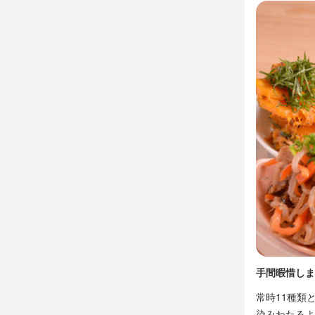
料理やドリ
メニューを
のでご安心く
1回のシフト
しており、
スで業務に慣
未経験の方で
ことや困っ
応募くださ
この仕
【未経験から
手間暇惜しま
学歴や経験
心して始め
常時11種類
ミュニケーシ
染みわたるよ