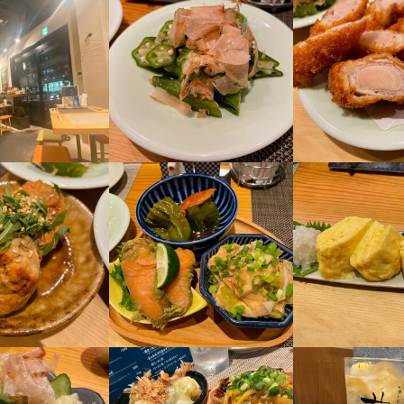
中区丸の内1-8-29 丸の内LinX 1F
0
業者名
ス・エス・シー
09/17