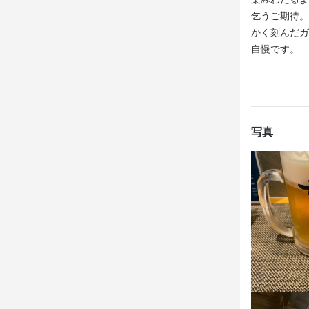
乞うご期待。
【成果はしっ
かく刻んだガ
昇給制度が
自慢です。
助、制服貸与
ながら働けま
【自由なシフ
日曜定休に加
写真
からOKで、
慮しますの
身に付
日本酒の知識