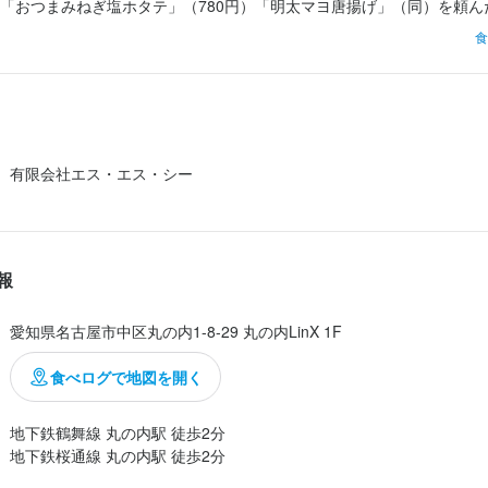
「おつまみねぎ塩ホタテ」（780円）「明太マヨ唐揚げ」（同）を頼ん
ー。しっかりした味で冷えたビールにはよく合う。

食
】美味しかったが、計算間違いでお腹が膨れてしまった。でも悔しいの
」「敷島」（それぞれ120ミリリットル700円）。旨い。ただ、ここま
微妙。

加で真鯛の梅しそ海苔包み（980円）ししゃも（5本のところを2本に
追加。うん、旨い。料理は全体的に工夫しててとても楽しい。

有限会社エス・エス・シー
が通って、自分に合...
報
愛知県名古屋市中区丸の内1-8-29 丸の内LinX 1F
食べログで地図を開く
地下鉄鶴舞線 丸の内駅 徒歩2分
