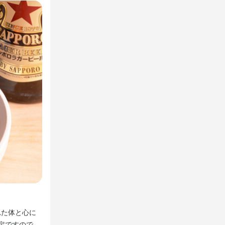
きなど多彩な
ートできます
範囲でお任せ
ご自身のペー
。分からない
も安心してご
その時々の気分で選べる「おススメメニュー」もご一緒に
どなたでも安
客スキルやコ
れた体と心に
お肉を詰めて甘辛く煮た「くたくたピーマン」はボリュー
定ですので、
あおさを使用し、磯の香りがふんわり漂う和風アヒージョ