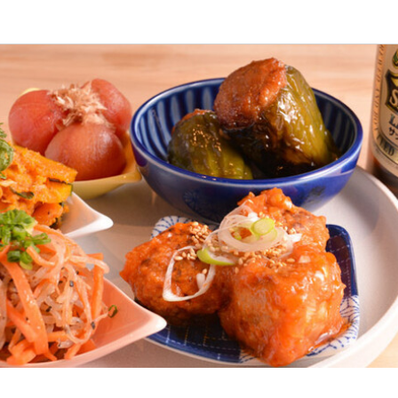
応募画面へ進む
甘藍
ート
スタッフ・サービススタッフ
スタッフ・サービススタッフ
150円〜
通費支給
間
3:00（シフト制、週1日～OK、1日3h～OK）
ダブルワーク・副業OK
転勤なし
長期勤務歓迎
週1日からOK
シフト制
回、時間・曜日を選べる)