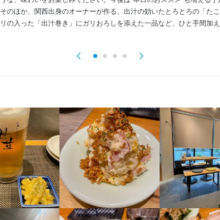
そのほか、関西出身のオーナーが作る、出汁の効いたとろとろの「たこ
かり評価】

リの入った「出汁巻き」にガリおろしを添えた一品など、ひと手間加え
あり、日々の頑張りや成長をしっかり評価します。交通費支給やまかな
もあり、働きやすさ抜群。髪型・ひげ・ネイルもOKなので、自分らし
す。

ト＆しっかり休める】

え、完全週休2日制や長期休暇（夏季・年末年始・GW）もあります。
毎回希望の時間や曜日を選べる自由シフト制。ダブルワークや副業も歓
で安心です。
くスキル
焼酎の知識
ウイスキーの知識
店舗運営