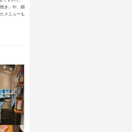
焼き」や、細
います。コリコリした食感と、さっぱりしたレモンの風味
たメニューも
タレモン」は、中々見かけないヤゲン軟骨が味わえて◎ど
い・食事補
ご注文ください。
さを大切にし
シフトは週1日
迎、終電も考