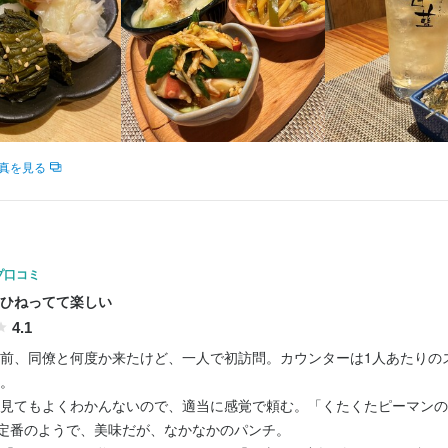
求人を選択する
求人を選択する
求人を選択する
求人を選択する
ホールスタッフ
ホールスタッフ
店長候補
調理師・調理スタッフ
月給：
時給：
時給：
時給：
36万円〜75万円
1,150円〜
1,400円〜
1,200円〜
バイト
バイト
正社員
バイト
真を見る
プ口コミ
ひねってて楽しい
4.1
前、同僚と何度か来たけど、一人で初訪問。カウンターは1人あたりの
。

見てもよくわかんないので、適当に感覚で頼む。「くたくたピーマンの
は定番のようで、美味だが、なかなかのパンチ。
