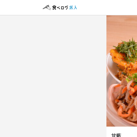
アルバイト・パ
ホール
ホール
時給
1,
昇給あり
交
勤務時
17:00～2
終電考慮あり
自由シフト制(毎
甘藍