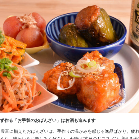
ンクの配膳を中心に担当していただきます。居酒屋や日本料理、たこ焼
扱っていますが、まずは笑顔での接客と基本的なオーダー取りからスタ
ださい。

で担当していただくテーブル数は3～4卓が目安となります。無理のない
最初は先輩スタッフがフォローしながら進めていくため、初めての方も
れていただけます。

も安心して働けるよう、先輩スタッフによるOJT研修を行っています
たことがあれば、すぐに質問できる環境ですので、飲食業が初めての方
い。
事のおすすめポイント
のチャレンジ歓迎】

ず作る「お手製のおばんざい」はお酒も進みます
は一切不問です。未経験・新卒・第二新卒・大学生・フリーターなど、
られる環境を用意しています。個人経営のあたたかい雰囲気の中で、接
と豊富に揃えたおばんざいは、手作りの温かみを感じる逸品ばかり。疲
ョン能力をしっかり身につけられます。

うな、味わいをお楽しみください。今後は“本日のおススメ”も増える予