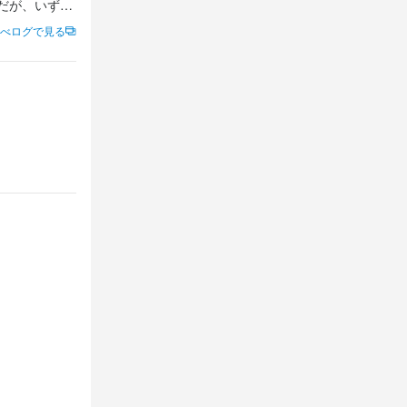
だが、いずれ
べログで見る
で、日本酒も
でのアテとマ
してもらって