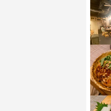
店名
甘藍
勤務地
愛知県名古屋市
連絡先
052-201-757
法人名・事
有限会社エ
最終更新日2025/