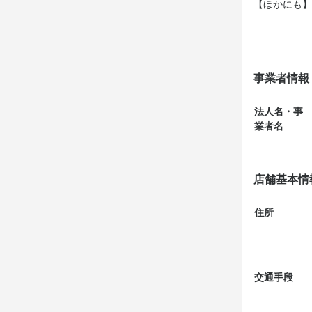
【ほかにも】
もボリューミ
【研究が必要
頼む。「帰山
ッチするかは
事業者情報
【なので】追
380円）を
法人名・事
【あとは】客
業者名
店舗基本情
住所
交通手段