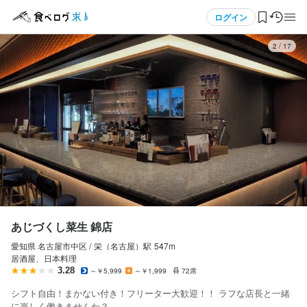
応募画面へ進む
メニュー
ログイン
3
/
17
ログイン・無料会員登録
食べログ求人TOP
求人検索
マイページ管理
閲覧履歴
あじづくし菜生 錦店
愛知県 名古屋市中区 /
栄（名古屋）
駅
547m
気になる求人
居酒屋、日本料理
3.28
～￥5,999
～￥1,999
72席
検索履歴・保存した条件
シフト自由！まかない付き！フリーター大歓迎！！ ラフな店長と一緒
に楽しく働きませんか？