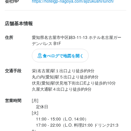
会社HP
https://hotelgp-nagoya.com/ajizukushi/lunch/
法人名・事業者名
ン切りの食感が良いタルタルといただくと、でらうまでした。

あじづくし合同会社
◇焼き魚ランチ鰈（カレイ）　　税込1,500円

店舗基本情報
最終更新日2026/07/21
鰈は身がふわふわなのに身崩れせずに綺麗な形のまま、ちょうど
住所
愛知県名古屋市中区錦3-11-13 ホテル名古屋ガー
良い味付けで美味しかったです。

デンパレス B1F
食べログで地図を開く
どちらのランチにも付いている

５...
交通手段
栄(名古屋)駅１出口より徒歩約9分

丸の内(愛知)駅５出口より徒歩約8分

伏見(愛知)駅伏見地下街出口Eより徒歩約10分

久屋大通駅４出口より徒歩約9分
営業時間
[月]

　定休日

[火]

　11:00 - 15:00（L.O. 14:00）

　17:00 - 22:00（L.O. 料理21:00 ドリンク21:3
0）
