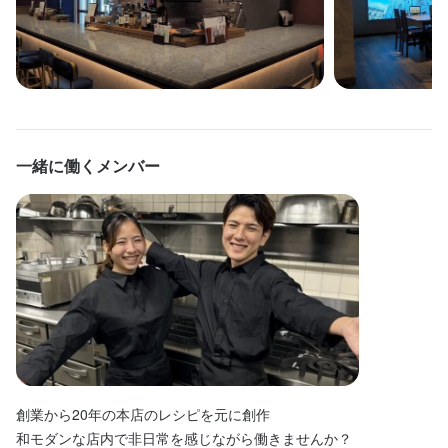
　ランチ　　11:00～15:00

ランチタイムのみ勤務OK
ダブルワーク・副業OK
フルタイム歓迎
長期勤務歓迎
週1日からOK
週2日からOK
週4日以上OK
シフト制
固定シフト制(決まった時間・曜日に働ける)
自由シフト制(毎回、時間・曜日を選べる)
一緒に働くメンバー
休日・休暇
半月ごとのシフト提出
平日のみ勤務OK(土日休み)
土日祝のみ勤務OK
待遇
社会保険完備

賄いあり

休憩室

男女専用ロッカー
創業から20年の本店のレシピを元に創作

まかない・食事補助あり
社会保険完備
制服貸与
髪型自由
和モダンな店内で非日常を感じながら働きませんか？
