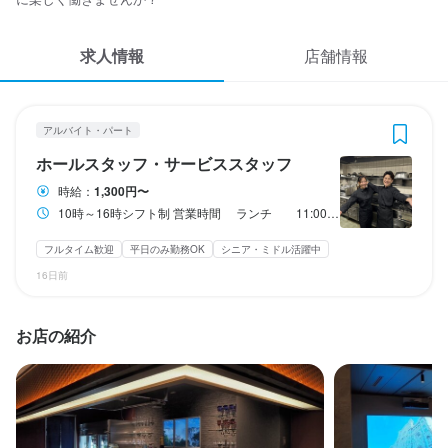
応募履歴
3
 / 
5
求人情報
WEB履歴書
店舗情報
あじづくし菜生 錦店
アルバイト・パート
ホールスタッフ・サービススタッフ
スカウト・メルマガ受信設定
アルバイト・パート
ヘルプ・お問い合わせフォーム
ホールスタッフ・サービススタッフ
ホールスタッフ・サービススタッフ
時給：
1,300円〜
掲載をご検討の店舗様へ
時給
1,300円〜
10時～16時シフト制 営業時間 ランチ 11:00～15:00
食べログ求人PRESS
交通費支給
フルタイム歓迎
平日のみ勤務OK
シニア・ミドル活躍中
プライバシーポリシー
16日前
研修期間
利用規約
研修期間~3ヶ月
企業情報
お店の紹介
勤務時間
10時～16時シフト制

営業時間
