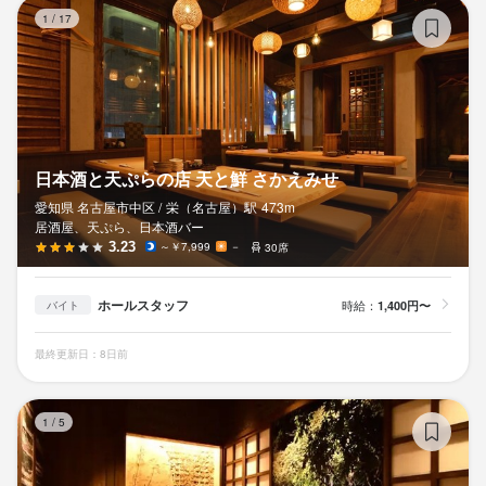
日
1
/
17
日本酒と天ぷらの店 天と鮮 さかえみせ
愛知県 名古屋市中区 /
栄（名古屋）
駅
473m
居酒屋、天ぷら、日本酒バー
3.23
～￥7,999
－
30席
ホールスタッフ
時給：
1,400円〜
バイト
最終更新日：8日前
天
1
/
5