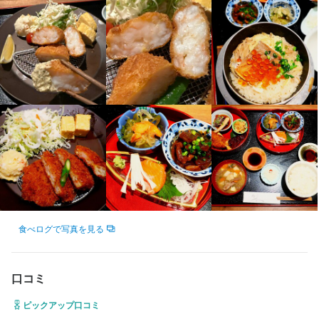
タブレットオーダーなのでご案内も簡単！！

ランチタイムのみOK！

美味しいまかない付き‼

求める人物像
ランチタイム急募！！

平日だけでも！

土日だけでもOK！！

週2日でもOK！！
食べログで写真を見る
選考の流れ
応募後、原則3日以内に返信いたします

一度面接にお越しいただき、選考、採用させていただきます

口コミ
即日採用あり

ピックアップ口コミ
即勤務希望の方はご相談ください