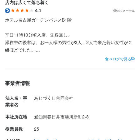
店内は広くて落ち着く
4.1
999メーテル
お店の採用担当者からのメッセージ
ホテル名古屋ガーデンパレスB1階

少しでも興味があれば、気軽にお問い合わせください。

平日11時10分頃入店。先客無し。

話しやすい店長ですので、気軽にお越しください
滞在中の後客は、お一人様の男性が3人、2人で来た若い女性が２
組ほどでした。

食べログで見る
店内は、広くて総席数72席。店内入って左側の大画面プロジェク
ター完備の大型宴会もできる席に案内されました。

店名
レジの奥にもテーブル席があり、カウンター席の前にはたくさん
事業者情報
あじづくし菜生 錦店
のお酒が並んでいました。

メニューもたくさんのお酒のメニューがありました。

法人名・事
あじづくし合同会社
勤務地
業者名
愛知県名古屋市中区錦3-11-13 ホテル名古屋ガーデンパレス B1F
注文はモバイルオーダー

本社所在地
愛知県春日井市勝川新町2-8
連絡先
◇まるっと海老カツランチ　　税込1,500円

従業員数
25
052-957-1717
海老カツはぷりぷりの海老がギッシリ入っていて、玉ねぎのミジ