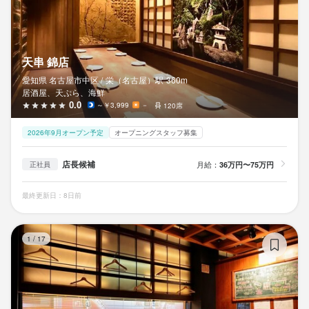
天串 錦店
愛知県 名古屋市中区 /
栄（名古屋）
駅
360m
居酒屋、天ぷら、海鮮
0.0
～￥3,999
－
120席
2026年9月オープン予定
オープニングスタッフ募集
店長候補
月給：
36万円〜75万円
正社員
最終更新日：8日前
は
1
/
17