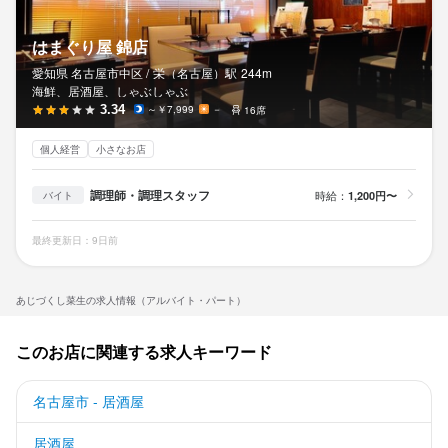
はまぐり屋 錦店
愛知県 名古屋市中区 /
栄（名古屋）
駅
244m
海鮮、居酒屋、しゃぶしゃぶ
3.34
～￥7,999
－
16席
個人経営
小さなお店
調理師・調理スタッフ
時給：
1,200円〜
バイト
最終更新日：9日前
あじづくし菜生の求人情報（アルバイト・パート）
このお店に関連する求人キーワード
名古屋市 - 居酒屋
居酒屋