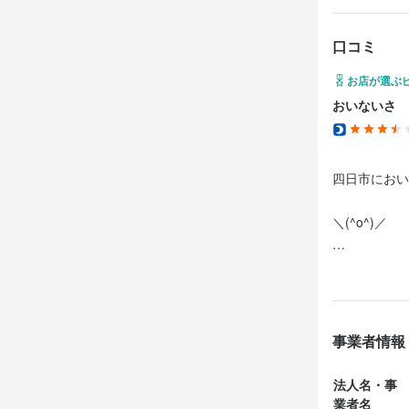
法人名・事
C.YOKKAI
法人名・事
口コミ
C.YOKKAI
お店が選ぶ
最終更新日2026/
おいないさ 
最終更新日2026/
四日市におい
＼(^o^)／

この日は四日
こちらのお店
事業者情報
四日市でマル
法人名・事
車だったので
業者名