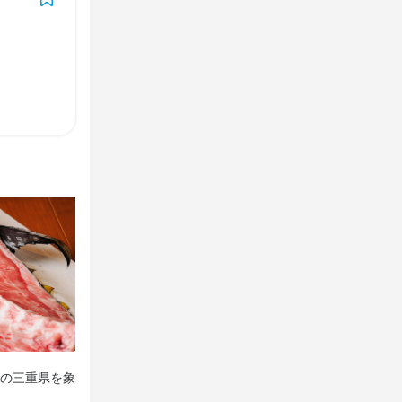
5分以内)
5分以内)
の三重県を象