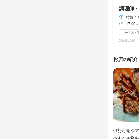
大学生歓迎
大学生歓迎
調理師・
スタッフの平均年
スタッフの平均年
時給：
17:0
仕事内
仕事内
ボーナス・
30日以上前
【接客スタッ
【調理スタッ
・ドリンクや
・調理、盛り
・席のバッシ
・洗い場

お店の紹介
・お客様のご
・ホールスタッ
・ドリンク作成
・仕入れ、棚卸
・仕入れ、棚卸
・他スタッフ
・他スタッフ
(※業務レベ
(※業務レベ
この仕
この仕
【勤務態度に
伊勢海老やア
【勤務態度に
勤務シフトへ
徴する名物料