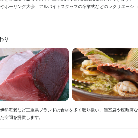
の協力性、業務に対する積極性、向上心等を考慮した昇給制度あり

げに対する貢献度に応じたボーナス支給あり

Qやボーリング大会、アルバイトスタッフの卒業式などのレクリエーシ
げに対する貢献度に応じたボーナス支給あり

での成長】

での成長】

まずは各個人で考え、店長や社員スタッフと共に実践

まずは各個人で考え、店長や社員スタッフと共に実践

て店長や社員スタッフからの回答の前に自身で最善案を考えることで自
わり
て店長や社員スタッフからの回答の前に自身で最善案を考えることで自
後半の希望シフト制】

後半の希望シフト制】

望シフトに沿った勤務日程

望シフトに沿った勤務日程

不足している日の追加シフト依頼あり)
不足している日の追加シフト依頼あり)
くスキル
くスキル
盛り付け技術
高級食材の知識
日本酒の知識
焼酎の知識
ウイスキーの知識
魚の知識
サービスマナー
メニュー開発
仕入れ・食材の目利き
伊勢海老など三重県ブランドの食材を多く取り扱い、個室席や座敷席な
盛り付け技術
高級食材の知識
日本酒の知識
焼酎の知識
ウイスキーの知識
魚の知識
サービスマナー
メニュー開発
仕入れ・食材の目利き
格
格