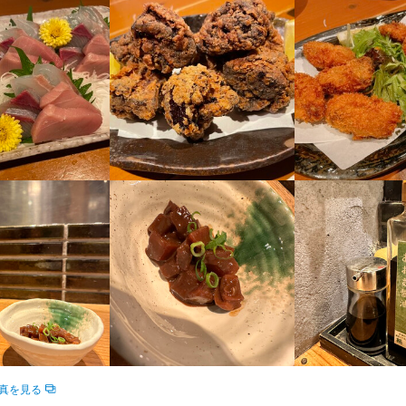
求人を選択する
求人を選択する
求人を選択する
求人を選択する
採用担当者からのメッセージ
採用担当者からのメッセージ
ホールスタッフ
ホールスタッフ
ホールスタッフ
店長候補
時給：
時給：
時給：
月給：
1,087円〜1,200円
1,137円〜1,200円
1,195円〜1,800円
25万円〜
バイト
バイト
バイト
正社員
味をお持ちでしたら、ぜひお気軽にご応募ください。ご応募を心よりお
味をお持ちでしたら、ぜひお気軽にご応募ください。ご応募を心よりお
調理師・調理スタッフ
時給：
1,087円〜1,200円
バイト
市諏訪栄町13-10 三重うまし国横丁 四日市宿
市諏訪栄町13-10 三重うまし国横丁 四日市宿
0
0
真を見る