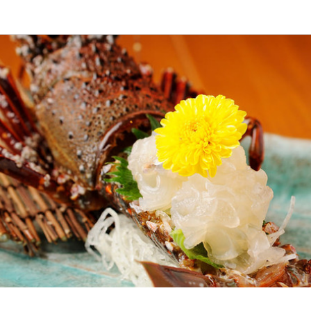
応募画面へ進む
応募画面へ進む
おいないさ
おいないさ
ート
ート
スタッフ・サービススタッフ
・調理スタッフ
スタッフ・サービススタッフ
・調理スタッフ
087円〜1,200円
087円〜1,200円
あり
あり
昇給あり
昇給あり
間
間
3:00（シフト制、週2日～OK）
3:00（シフト制、週2日～OK）
ダブルワーク・副業OK
ダブルワーク・副業OK
フルタイム歓迎
フルタイム歓迎
長期勤務歓迎
長期勤務歓迎
週2日からOK
週2日からOK
週4日以上OK
週4日以上OK
シ
シ
回、時間・曜日を選べる)
回、時間・曜日を選べる)