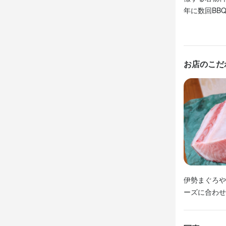
勤務シフトへ
1日の売り上
年に数回BB
1日の売り上
【日々の勤務
【日々の勤務
課題に対して
課題に対して
(課題に対し
お店のこだ
(課題に対し
がる)

がる)

【毎月前半/
【毎月前半/
基本的には希
基本的には希
(スタッフの
(スタッフの
身に付
身に付
包丁さばき
食器の知識
伊勢まぐろや
包丁さばき
食器の知識
応募資
応募資