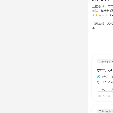
休日・
休日・
三重県 四日市市 
月の前半と
月の前半と
海鮮、郷土料理
3.
土日祝のみ勤務
土日祝のみ勤務
【未経験もO
★
待遇
待遇
・売り上げに
・売り上げに
・制服貸与

・制服貸与

・まかない付
・まかない付
・昇給制度あ
・昇給制度あ
アルバイト
・客席全席禁
・客席全席禁
・金曜、土曜時
・金曜、土曜時
ホールス
・不定期社内
・不定期社内
時給：
まかない・食事
まかない・食事
17:0
バイク通勤OK
バイク通勤OK
ボーナス・
30日以上前
特徴
特徴
アルバイト
学歴不問
学歴不問
未
未