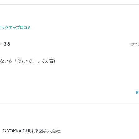
業者名
CHI未来図株式会社
業者名
CHI未来図株式会社
ピックアップ口コミ
01/10
01/10
3.8
プ
ないさ！(おいで！って方言)

市で懇親会です！

食
は四日市の三重うまし国横丁の中にある三重の郷土料理満載のお店。

シェに参加した後、仲良しメンバーで楽しんで来ました。

C.YOKKAICHI未来図株式会社
ジンジャーエールで乾杯！
