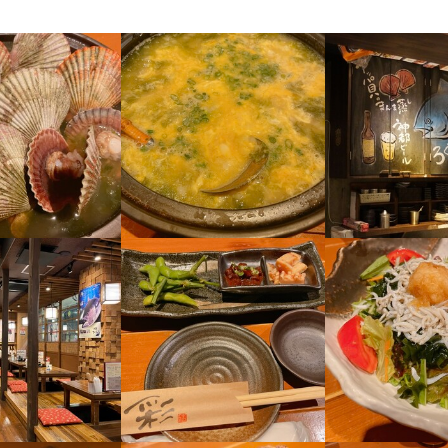
・経験
・経験
ョン能力
飲食店での調理経験
飲食店での接客経験
調理師免許
ョン能力
飲食店での調理経験
飲食店での接客経験
調理師免許
人物像
人物像
る方

る方

仕事に興味のある方

仕事に興味のある方

理で人を喜ばせたい方

理で人を喜ばせたい方

って仕事に取り組める方

って仕事に取り組める方

に取り組める方

に取り組める方

仕事することに意欲的な方
仕事することに意欲的な方
流れ
流れ
ちらから連絡させていただき面接を行います。原則3日以内に面接結果の
ちらから連絡させていただき面接を行います。原則3日以内に面接結果の
勤の日程を連絡します。
勤の日程を連絡します。