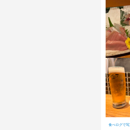
お店の
お店の
少しでも興
少しでも興
ます。
ます。
店名
おいないさ
店名
おいないさ
勤務地
三重県四日市
勤務地
三重県四日市
連絡先
059-354-200
連絡先
059-354-200
食べログで写