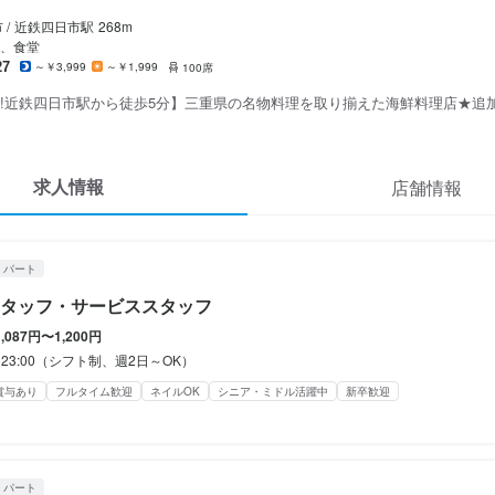
休暇
休暇
/
近鉄四日市
駅
268m
後半ごとのシフト制
後半ごとのシフト制
、食堂
27
～￥3,999
～￥1,999
100席
OK
OK
K!近鉄四日市駅から徒歩5分】三重県の名物料理を取り揃えた海鮮料理店★追
求人情報
店舗情報
対する賞与、ボーナスあり

対する賞与、ボーナスあり

き(希望者のみ)

き(希望者のみ)

り

り

・パート
煙(喫煙スペースあり)

煙(喫煙スペースあり)

給+50円

給+50円

タッフ・サービススタッフ
イベントあり(ボウリング大会、BBQなど)
イベントあり(ボウリング大会、BBQなど)
1,087円〜1,200円
補助あり
補助あり
制服貸与
制服貸与
研修制度あり
研修制度あり
社内イベントあり(旅行、BBQ等)
社内イベントあり(旅行、BBQ等)
社員登用制度あり
社員登用制度あり
0～23:00（シフト制、週2日～OK）
髪型自由
髪型自由
ネイルOK
ネイルOK
ピアスOK
ピアスOK
賞与あり
フルタイム歓迎
ネイルOK
シニア・ミドル活躍中
新卒歓迎
・パート
経験者歓迎
経験者歓迎
独立希望者歓迎
独立希望者歓迎
新卒歓迎
新卒歓迎
第二新卒歓迎
第二新卒歓迎
Uターン・Iターン歓迎
Uターン・Iターン歓迎
フリーター
フリーター