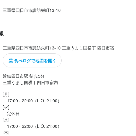
三重県四日市市諏訪栄町13-10
きおまかせ3000円（税込）ポッキリコースでお願いしました。

サラダ。鰹節が盛り盛りにかかっていてお〜いし〜！

報
三重県四日市市諏訪栄町13-10 三重うまし国横丁 四日市宿
ちゃ新鮮ででした。

食べログで地図を開く
が染み込んでてバリ美味でした。めっちゃジューシー！☆*:.。.o(≧▽≦)o.
近鉄四日市駅 徒歩5分

三重うまし国横丁四日市宿内
揚げ

[月]

　17:00 - 22:00（L.O. 21:00）

[火]

　定休日

[水]

　17:00 - 22:00（L.O. 21:00）

んで！

[木]
