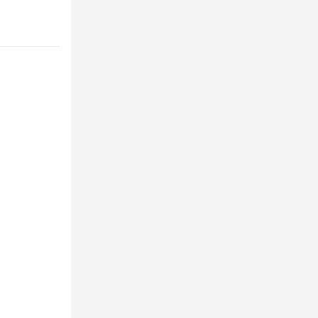
。.:*☆
