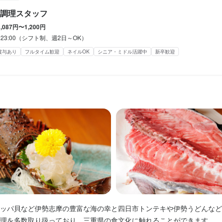
高校生歓迎
高校生歓迎
主婦・主夫歓迎
主婦・主夫歓迎
シニア・ミドル活躍中
シニア・ミドル活躍中
女性活躍中
女性活躍中
ブランクOK
ブランクOK
駅チカ(徒歩
駅チカ(徒歩
調理スタッフ
齢20代
齢20代
応募者全員と面接
応募者全員と面接
面接1回
面接1回
1,087円〜1,200円
0～23:00（シフト制、週2日～OK）
容
容
賞与あり
フルタイム歓迎
ネイルOK
シニア・ミドル活躍中
新卒歓迎
フ】

フ】

料理の注文のお伺い、配膳業務

付け業務

ング、セット、清掃

案内、お会計、お見送り

フの補助(※)

(※)

(※)

(※)

、新人スタッフへの指導(※)

、新人スタッフへの指導(※)

ルに応じて追加)
ルに応じて追加)
事のおすすめポイント
事のおすすめポイント
応じた昇給制度あり】

ッパ貝など伊勢志摩の豊富な海の幸と四日市トンテキや伊勢うどんなど
応じた昇給制度あり】

の協力性、業務に対する積極性、向上心等を考慮した昇給制度あり

理を多数取り扱っており、三重県の食文化に触れることができます。
