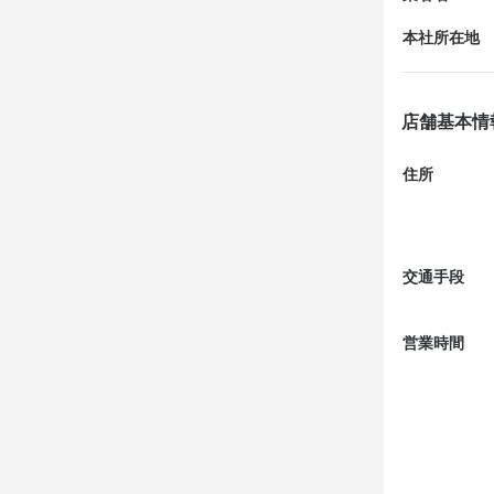
本社所在地
1ドリンク付
まずはお豆腐
店舗基本情
枝豆

住所
お刺身、めっ
から揚げが下味
交通手段
小海老のかき
営業時間
エビマヨ

ポテト

〆は伊勢うど