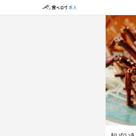
アルバイト・パ
アルバイト・パ
ホール
調理師
ホール
調理師
時給
時給
1,
1,
ボーナス・賞与
ボーナス・賞与
勤務時
勤務時
17:00～2
17:00～2
終電考慮あり
終電考慮あり
自由シフト制(毎
自由シフト制(毎
おいないさ