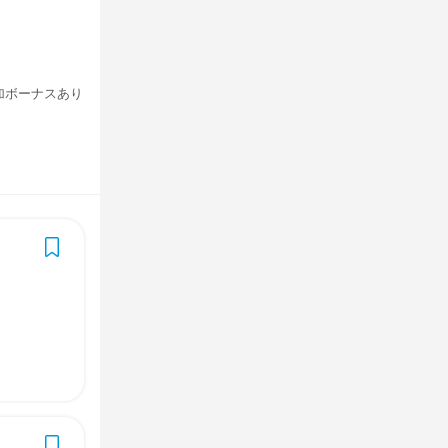
加ボーナスあり
車通勤OK
車通勤OK
歓迎
歓迎