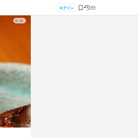
ログイン
3
/
21
フト制
フト制