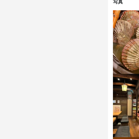
写真
歓迎スキル
歓迎スキル
コミュニケーシ
コミュニケーシ
求める
求める
・向上心のあ
・向上心のあ
・人と接する
・人と接する
・美味しい料
・美味しい料
・好奇心を持
・好奇心を持
・誠実に仕事
・誠実に仕事
・チームで
・チームで
選考の
選考の
応募後、こ
応募後、こ
の場合初出
の場合初出