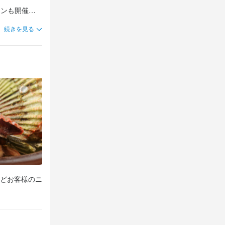
ョンも開催し
続きを見る
己の成長に繋
己の成長に繋
野菜の知識
どお客様のニ
野菜の知識