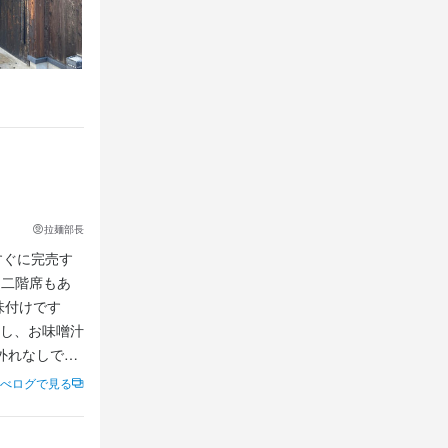
拉麺部長
すぐに完売す
(二階席もあ
味付けです
し、お味噌汁
外れなしで
べログで見る