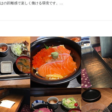
ある方は、ぜひ私たちと一緒に働きませんか。ホールスタッフ未経験の
はの距離感で楽しく働ける環境です。

せて無理なく働ける】

に指導いたします。また、シフト制でフレキシブルに働けますので、学
く、優しく見守られながら成長することができます。
せて無理なく働ける】

せて無理なく働ける】

末年始やGWもお休みあり。週1日からシフト相談OK、平日のみやダブ
日休み！

日休み！

ライベートと両立しながら、長期で安心して働けます。
Wもお休みあり。週1日からシフト相談OK、平日のみやダブルワークも
Wもお休みあり。週1日からシフト相談OK、平日のみやダブルワークも
と両立しながら、楽しく働けます。
と両立しながら、楽しく働けます。
くスキル
魚の知識
サービスマナー
くスキル
くスキル
飾り包丁
飾り包丁
寿司技術
寿司技術
盛り付け技術
盛り付け技術
日本酒の知識
日本酒の知識
焼酎の知識
焼酎の知識
ウイスキーの知識
ウイスキーの知識
ピリッツの知識
ピリッツの知識
魚の知識
魚の知識
野菜の知識
野菜の知識
サービスマナー
サービスマナー
仕入れ・食材の目利き
仕入れ・食材の目利き
格
・経験
格
格
ョン能力
・経験
・経験
ョン能力
ョン能力
・経験
ョン能力
飲食店での接客経験