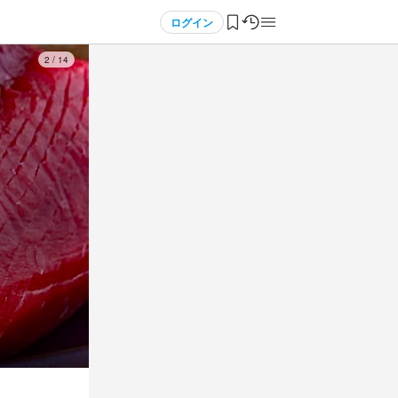
ログイン
3
/
14
3
3
3
 / 
 / 
 / 
4
4
4