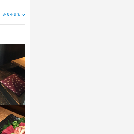
方でも先輩ス
生の方も続け
続きを見る
ルワークも歓
歓迎です。プ
歓迎です。プ