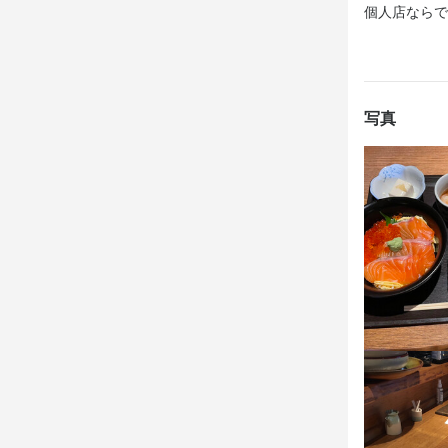
ます。

ます。

笑顔に自信が
個人店ならで
【希望に合わ
タッフが親身
常連さんも多
【希望に合わ
【希望に合わ
日曜定休＆年
日曜定休＆祝
日曜定休＆祝
迎です。プ
年末年始やG
年末年始やG
写真
ライベート
ライベート
身に付
日本酒の知識
身に付
身に付
包丁さばき
包丁さばき
リキュール・ス
リキュール・ス
応募資
必須スキル
応募資
応募資
コミュニケーシ
必須スキル
必須スキル
コミュニケーシ
コミュニケーシ
歓迎スキル
コミュニケーシ