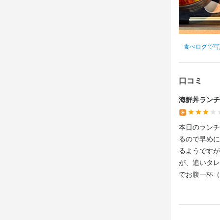
店名
店名
勤務地
いさ奈
いさ奈
滋賀県大津市
食べログで写
勤務地
勤務地
連絡先
滋賀県大津市
滋賀県大津市
077-548-811
口コミ
連絡先
連絡先
法人名・事
077-548-811
077-548-811
海鮮丼ランチ
【店舗名】
法人名・事
法人名・事
本日のランチ
【店舗名】
【店舗名】
最終更新日2026/
るので早めに
るようですが
が、追いタレ
最終更新日2026/
最終更新日2026/
でお腹一杯（
す〜！本日も