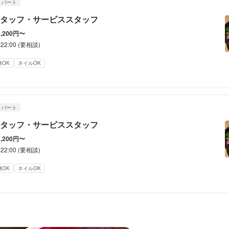
・パート
休暇
タッフ・サービススタッフ
休暇
休暇
1,200円〜
のみ勤務OK(土日休み)
年末年始休暇あり
GW休暇あり
〜22:00 (要相談)
のみ勤務OK(土日休み)
のみ勤務OK(土日休み)
年末年始休暇あり
年末年始休暇あり
GW休暇あり
GW休暇あり
務OK
ネイルOK
しい賄い付き！

しい賄い付き！

しい賄い付き！

・パート
補助あり
制服貸与
車通勤OK
バイク通勤OK
髪型自由
ひげOK
ネイルOK
ピアス
タッフ・サービススタッフ
補助あり
補助あり
制服貸与
制服貸与
車通勤OK
車通勤OK
バイク通勤OK
バイク通勤OK
髪型自由
髪型自由
ひげOK
ひげOK
ネイルOK
ネイルOK
ピアス
ピアス
1,200円〜
〜22:00 (要相談)
務OK
ネイルOK
経験者歓迎
フリーター歓迎
大学生歓迎
高校生歓迎
主婦・主夫歓迎
女性活躍中
駅チ
以内)
経験者歓迎
経験者歓迎
面接1回
フリーター歓迎
フリーター歓迎
大学生歓迎
大学生歓迎
高校生歓迎
高校生歓迎
主婦・主夫歓迎
主婦・主夫歓迎
女性活躍中
女性活躍中
駅チ
駅チ
以内)
以内)
応募者全員と面接
応募者全員と面接
面接1回
面接1回
容
容
容