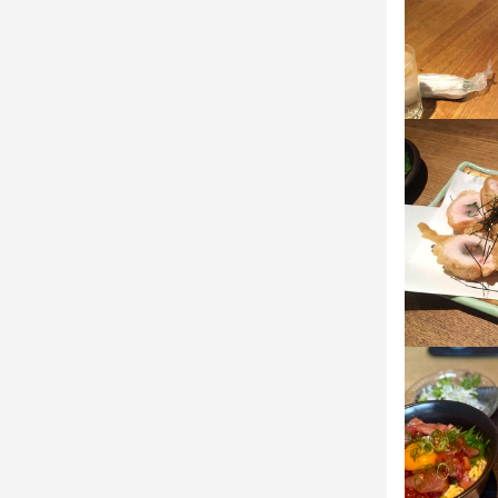
歓迎スキル
歓迎スキル
コミュニケーシ
コミュニケーシ
求める
・一生懸命働
求める
求める
・お客さんと
・意欲的に
・一生懸命働
・一生懸命働
・お客さんと
・お客さんと
・意欲的に
・意欲的に
お店の
少しでも興
お店の
お店の
少しでも興
少しでも興
店名
いさ奈