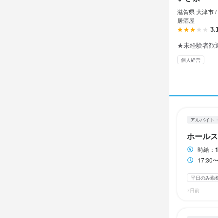
アルバイト・パ
アルバイト・パ
アルバイト・パ
滋賀県 大津市 /
ホール
ホール
ホール
居酒屋
3.
★未経験者歓
ホール
ホール
ホール
個人経営
時給
時給
時給
1,
1,
1,
昇給あり
昇給あり
昇給あり
交
交
交
給与補足
給与補足
給与補足
車通勤、電
車通勤、電
車通勤、電
アルバイト
ホールス
時給：
勤務時
勤務時
勤務時
17:30
17:30〜22:00
17:30〜22:00
17:30〜22:00
平日のみ勤
(要相談)
(要相談)
(要相談)
7日前
終電考慮あり
終電考慮あり
ダブルワーク・
自由シフト制(毎
自由シフト制(毎