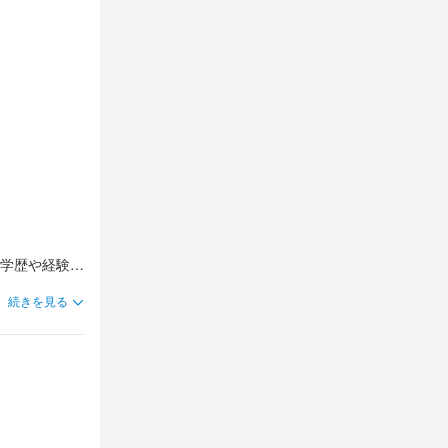
担当していた
担当していた
担当していた
が好き、笑顔
が好き、笑顔
が好き、笑顔
フが親身に指
フが親身に指
フが親身に指
すい職場で
すい職場で
すい職場で
。学歴や経験
学歴や経験は
。学歴や経験
。学歴や経験
丁寧なサポー
寧なサポート
続きを見る
丁寧なサポー
丁寧なサポー
！

！

渡しOKで、
渡しOKで、
渡しOKで、
分らしく働け
成も担当して
分らしく働け
分らしく働け
るのが好き、