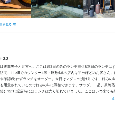
末広町3-7
真を見る
末広町3-7
末広町3-7
5
業者名
5
5
いさ奈　【代表氏名】松本翔太
3.3
業者名
業者名
は後輩男子と此方へ。ここは週3日のみのランチ提供&本日のランチは
いさ奈　【代表氏名】松本翔太
いさ奈　【代表氏名】松本翔太
06/02
訪問。11:45でカウンター4席・座敷4卓の店内は半分ほどのお客さん。
未確認)迷わずランチをオーダー。今日はマグロの漬け丼です。好みの
も用意されているので好みの味に調整できます。サラダ、一品、茶碗蒸
07/30
06/11
笑）12:15退店時にはランチは売り切れていました。ここはいつ来ても
幸せな一碗ご馳走様でした！！
食