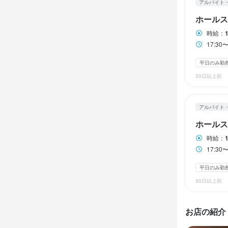
アルバイト
休日・
ホールス
休日・
休日・
時給：
日曜定休
平日
17:30
日曜定休
日曜定休
平日
平日
平日のみ勤
待遇
30日以上前
待遇
待遇
・無料の美味
・無料の美味
・無料の美味
アルバイト
まかない・食事
ホールス
まかない・食事
まかない・食事
時給：
17:30
特徴
特徴
特徴
平日のみ勤
学歴不問
未
学歴不問
学歴不問
個人経営(2店舗
未
未
30日以上前
個人経営(2店舗
個人経営(2店舗
お店の紹介
仕事内
仕事内
仕事内