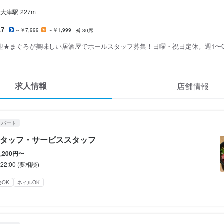
いさ奈
いさ奈
いさ奈
ート
ート
ート
大津
駅
227m
スタッフ・サービススタッフ
スタッフ・サービススタッフ
スタッフ・サービススタッフ
17
～￥7,999
～￥1,999
30席
迎★まぐろが美味しい居酒屋でホールスタッフ募集！日曜・祝日定休。週1〜
スタッフ・サービススタッフ
スタッフ・サービススタッフ
スタッフ・サービススタッフ
200円〜
200円〜
200円〜
求人情報
店舗情報
通費支給
通費支給
通費支給
給与手渡しOK
給与手渡しOK
給与手渡しOK
車通勤、通勤方法に合わせて支給します。
車通勤、通勤方法に合わせて支給します。
車通勤、通勤方法に合わせて支給します。
・パート
タッフ・サービススタッフ
1,200円〜
間
間
間
〜22:00 (要相談)






務OK
ネイルOK
副業OK
ダブルワーク・副業OK
ダブルワーク・副業OK
長期勤務歓迎
長期勤務歓迎
長期勤務歓迎
週1日からOK
週1日からOK
週1日からOK
シフト制
自由シフト制(毎回、時間・曜日を選べる)
週2日からOK
週2日からOK
シフト制
シフト制
回、時間・曜日を選べる)
回、時間・曜日を選べる)