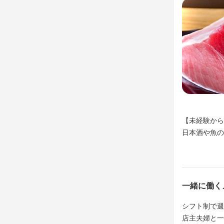
【ホールスタ
【ホールスタ
【ホールスタ
主にお客様
主にお客様
主にお客様
だきますが
だきますが
だきますが
に自信があ
に自信があ
に自信があ
導いたしま
導いたしま
導いたしま
す。
す。
す。
この仕
この仕
この仕
【未経験から
【未経験から
【未経験から
【未経験から
日本酒や魚
日本酒や魚の
日本酒や魚
日本酒や魚
は不問で、学
不問で、学生
は不問で、学
は不問で、学
トで成長を実
で成長を実感
トで成長を実
トで成長を実
【成果はしっ
一緒に働く
【成果はしっ
【成果はしっ
頑張り次第で
【ホールスタ
頑張り次第で
頑張り次第で
制服貸与や
主にお客様の
シフト制で週
制服貸与や
制服貸与や
ます。

いただきます
店主夫婦と一