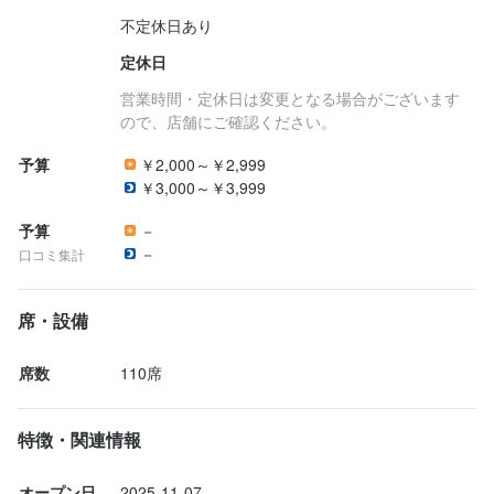
【新店舗オープニングあり◆正社員スタッフを募集いたします】

不定休日あり
笑顔溢れる食体験を創り出す会社で新しいポジションを狙ってみ
定休日
ませんか？

営業時間・定休日は変更となる場合がございます
～＊～＊～＊～＊～＊～＊～＊～＊～＊～＊～

ので、店舗にご確認ください。
月給いきなり36万円スタート◎

予算
￥2,000～￥2,999
2005年創業の安定企業◆社員定着率定着率89％

￥3,000～￥3,999
社員の大半が未経験からのスタートですが、

予算
－
皆どんどん昇給しています！

－
口コミ集計
連休取得OK！朝はゆっくりOK！社員寮入居OK！

――――――――――――――――――

席・設備
【主な仕事内容】

正社員として飲食店にて、

席数
110席
①ホール・キッチン業務

②アルバイトシフト管理や発注業務

特徴・関連情報
③飲食店 運営に携わる業務をお願いいたします。

オープン日
2025-11-07