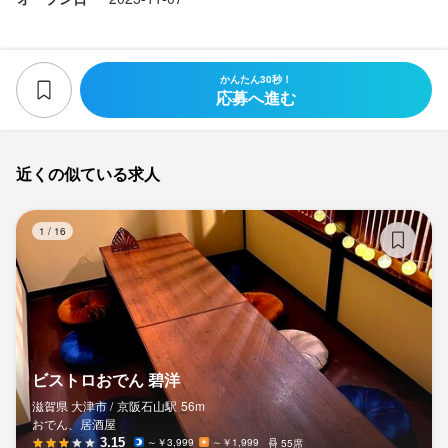
――――――――――――――――――

【未経験の方へ】

未経験の方でも店長やマネージャーからしっかり教わる事ができ
かんたん30秒！
応募へ進む
ますので、イチから業務を覚えて頂けます。ご安心ください。

スタート時は研修期間がありますが、研修期間中でもお給料は好
待遇です。

近くの似ている求人
――――――――――――――――――

ビ
1
/
16
【しっかり還元！頑張った分お給料へ反映します】

お任せできる業務が増えたり、担当店舗・エリアの売上げが伸び
れば、即お給料に反映させて頂きます。

もちろん経験者の方はスタート給与もご相談させて頂きますので
面接時にお伝え下さい！

ビストロおでん 碧洋
――――――――――――――――――

滋賀県 大津市 /
京阪石山
駅
56m
おでん、居酒屋
【業績好調のため店舗拡大中】

3.15
～￥3,999
～￥1,999
55席