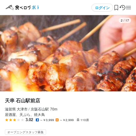
応募画面へ進む
メニュー
ログイン
3
/
17
ログイン・無料会員登録
食べログ求人TOP
求人検索
マイページ管理
閲覧履歴
天串 石山駅前店
滋賀県 大津市 /
京阪石山
駅
70m
気になる求人
居酒屋、天ぷら、焼き鳥
3.02
～￥3,999
～￥2,999
110席
検索履歴・保存した条件
オープニングスタッフ募集