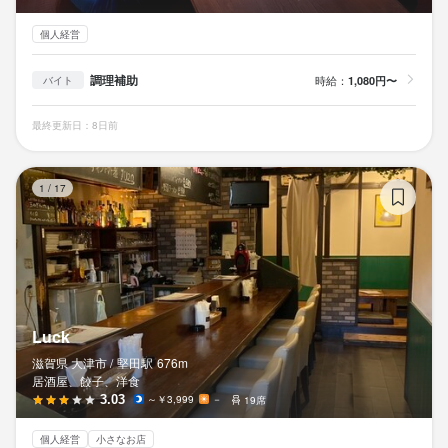
現在、名古屋を中心にグループで95店舗展開しております。

ゆくゆくは店長やマネージャー候補としてのご活躍を期待してい
個人経営
ます！

調理補助
時給：
1,080円〜
バイト
――――――――――――――――――
最終更新日：8日前
Lu
この仕事のおすすめポイント
1
/
17
連休取得OK！

日曜休みや連休の取得も当たり前の会社です。

有給もしっかり利用してください！

喫煙所：喫煙所あり（屋内）
Luck
滋賀県 大津市 /
堅田
駅
676m
身に付くスキル
居酒屋、餃子、洋食
3.03
～￥3,999
－
19席
包丁さばき
飾り包丁
寿司技術
盛り付け技術
カクテル技法
高級食材の知識
ワインの知識
日本酒の知識
焼酎の知識
ウイスキーの知識
個人経営
小さなお店