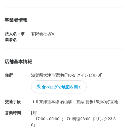
提供された商品が、前回と違う事が少し疑問に感じました。

※日曜休みOK

※連休の取得OK！

天ぷらは、どれも美味しかったです。

【まとめて長期休暇を取得して海外旅行へ行く社員もいます】

事業者情報
石山駅直結で、便利なお店です。車の方は周辺にパーキング多数
<その他休日>

あるので困らないと思います。

法人名・事
有限会社坊’s
・年末年始休暇あり

支払いも、qrコード決済・交通系電子マネーも使用可能です。

業者名
・慶弔休暇あり

喫煙出来る席もあるので、予約されるといいと思います。
・有給休暇あり
年末年始休暇あり
店舗基本情報
待遇
住所
滋賀県大津市粟津町10-2 クインビル 3F
【社会保険】

食べログで地図を開く
健康保険、厚生年金保険、雇用保険、労災保険

【福利厚生】

交通手段
ＪＲ東海道本線 石山駅　直結 徒歩15秒の好立地
健康保険

営業時間
[月]

厚生年金完備

　17:00 - 00:00（L.O. 料理23:00 ドリンク23:3
雇用保険

0）

労災保険完備
