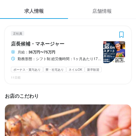
応募履歴
3
 / 
5
求人情報
店舗情報
WEB履歴書
天串 石山駅前店
正社員
店長候補・マネージャー
スカウト・メルマガ受信設定
正社員
店長候補・マネージャー
ヘルプ・お問い合わせフォーム
店長候補・マネージャー
月給：
36万円〜75万円
勤務形態：シフト制 総労働時間：1ヶ月あたり173時間30分 13時～14時頃に出勤（店舗や時期により異なります） ＊休憩1時間＆まかない有り ＊1ヶ月ごとのシフト制 ＊お休みの調整可能です しっかり仕事に打ち込んで稼ぎたい方も、 ちゃんとプライベートを充実させたい方も面接時にお気軽にご相談下さい。 お仕事のスタイルで給与とお休み日数を選んでいただく事が可能です。
掲載をご検討の店舗様へ
月給
360,000円〜750,000円
食べログ求人PRESS
ボーナス・賞与あり
寮・社宅あり
ネイルOK
新卒歓迎
ボーナス・賞与あり
昇給あり
寮・社宅あり(住み込み)
インセンティブあり
11日前
プライバシーポリシー
試用期間
利用規約
試用・研修期間：3ヶ月

お店のこだわり
試用・研修期間の条件：給与条件が異なる

企業情報
会社規定の研修期間あり｜経験により異なります。

【給与】

本採用と異なる

基本給 : 月給 21万5000円 〜 40万円
