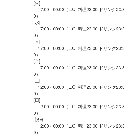
[火]

駐車場代会社が全額負担

　17:00 - 00:00（L.O. 料理23:00 ドリンク23:3
賞与有り

0）

役職手当有り

[水]

社員寮完備

　17:00 - 00:00（L.O. 料理23:00 ドリンク23:3
月間優秀社員には金一封有り

0）

独立支援制度有り

[木]

お誕生日手当て有り
　17:00 - 00:00（L.O. 料理23:00 ドリンク23:3
まかない・食事補助あり
社会保険完備
制服貸与
研修制度あり
0）

社内イベントあり(旅行、BBQ等)
独立支援制度あり
独立実績あり
車通勤OK
[金]

バイク通勤OK
髪型自由
ひげOK
ネイルOK
ピアスOK
　17:00 - 00:00（L.O. 料理23:00 ドリンク23:3
0）

[土]

特徴
　12:00 - 00:00（L.O. 料理23:00 ドリンク23:3
0）

学歴不問
未経験者歓迎
独立希望者歓迎
新卒歓迎
第二新卒歓迎
Uターン・Iターン歓迎
フリーター歓迎
女性活躍中
ブランクOK
[日]

オープニングスタッフ募集
駅チカ(徒歩5分以内)
応募者全員と面接
面接1回
　12:00 - 00:00（L.O. 料理23:00 ドリンク23:3
0）

[祝日]

仕事内容
　12:00 - 00:00（L.O. 料理23:00 ドリンク23:3
0）

～＊～＊～＊～＊～＊～＊～＊～＊～＊～＊～
