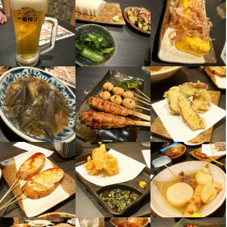
業績が良い店舗では1年に1度ではなく、何度も見直しの機会を設
けています。

もちろん賞与あり。
収入例
経験者は月給36万円スタート！

経験を積んで年収もしっかりとUP！

未経験でも月給31万円～スタート

<年収例（経験者の方）>

正社員（1年目）：　年収450万円

店長（2年目）　：　年収580万円

エリアマネージャー(4年目)：年収780万円

<年収例（未経験の方）>

正社員（1年目）：　年収385万円

店長（3年目）　：　年収580万円

エリアマネージャー(7年目)：年収780万円