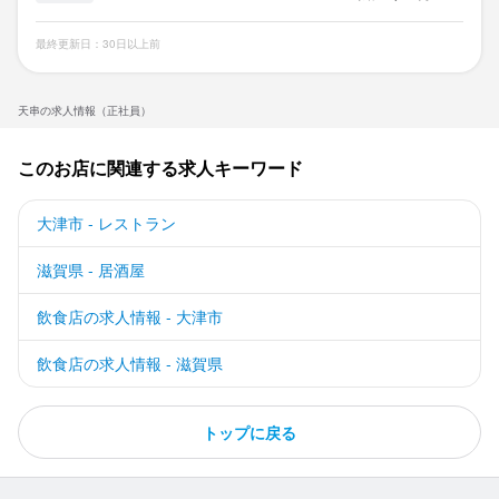
経験不問

最終更新日：30日以上前
未経験大歓迎！

人物重視の採用です

天串の求人情報（正社員）
<必須条件>

特にありません！

このお店に関連する求人キーワード
<歓迎条件>

大津市 - レストラン
飲食店でのご経験

料理が得意な方

滋賀県 - 居酒屋
接客業で働いていた

飲食店の求人情報 - 大津市
<求める人物像>

飲食店の求人情報 - 滋賀県
・頑張りを評価してほしい

・給与を上げたい

・正社員として長く頑張りたい
トップに戻る