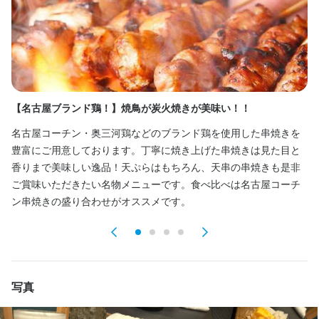
固定残業代：あり

1ヶ月あたり7万5000円 〜 12万円（固定残業時間：1ヶ月あたり4
4時間）

固定残業時間を超えた勤務時間については別途残業代を支給する
【名古屋ブランド鶏！】焼鳥が炭火焼きが美味い！！
◆
固定残業代
月給 36万円 〜 75万円

名古屋コーチン・奥三河鶏などのブランド鶏を使用した串焼きを
1
※基本給・固定残業代の総額

豊富にご用意しております。丁寧に焼き上げた串焼きは見た目と
厳
香りまで美味しい逸品！天ぷらはもちろん、天串の串焼きも是非
す
基本給：月給 22万5000円 〜 60万円

ご賞味いただきたい名物メニューです。食べ比べは名古屋コーチ
ら
ン串焼きの盛り合わせがオススメです。
た
固定残業代：あり

1ヶ月あたり13万5000円 〜 15万円（固定残業時間：1ヶ月あたり
44時間）

固定残業時間を超えた勤務時間については別途残業代を支給する

写真
給与補足
【随時昇給あり】
