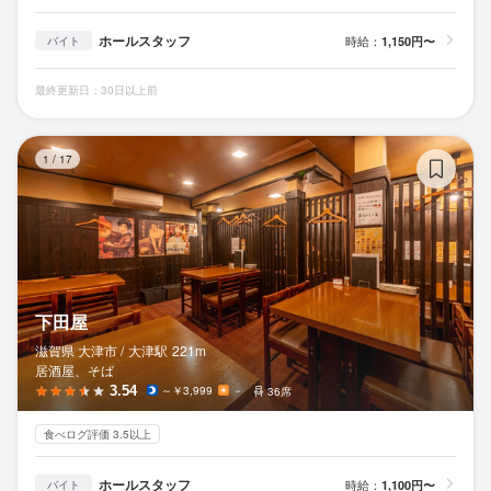
リキュール・スピリッツの知識
肉の知識
魚の知識
野菜の知識
食器の知識
サービスマナー
出店開業ノウハウ
店舗運営
メニュー開発
ホールスタッフ
時給：
1,150円〜
バイト
仕入れ・食材の目利き
最終更新日：30日以上前
応募資格
下
1
/
17
必須スキル・経験
必須スキルはありません。未経験の方もイチからしっかりと業務
をお伝えいたします。
歓迎スキル・経験
下田屋
コミュニケーション能力
飲食店での調理経験
飲食店での接客経験
調理師免許
経験者の方は優遇いたしますので、面接時にご相談ください。
滋賀県 大津市 /
大津
駅
221m
居酒屋、そば
3.54
～￥3,999
－
36席
食べログ評価 3.5以上
求める人物像
ホールスタッフ
時給：
1,100円〜
バイト
学歴不問
