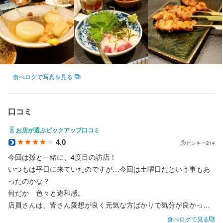
勤務時間
勤務形態：シフト制

総労働時間：1ヶ月あたり173時間30分

13時～14時頃に出勤（店舗や時期により異なります）

＊休憩1時間＆まかない有り

食べログで写真を見る
＊1ヶ月ごとのシフト制

＊お休みの調整可能です

口コミ
しっかり仕事に打ち込んで稼ぎたい方も、

ちゃんとプライベートを充実させたい方も面接時にお気軽にご相
お店が選ぶピックアップ口コミ
談下さい。

4.0
お仕事のスタイルで給与とお休み日数を選んでいただく事が可能
ピンキー214
です。
今回は孫と一緒に、4度目の訪店！

いつもは平日に来ていたのですが…今回は土曜日だという事もあ
時短社員制度あり
転勤なし
長期勤務歓迎
シフト制
ったのかな？

何だか　色々と違和感。

休日・休暇
店員さんは、皆さん愛想が良く元気な方ばかりで気分が良かった
のですが…

交代制にて月6日〜8日休み

食べログで見る