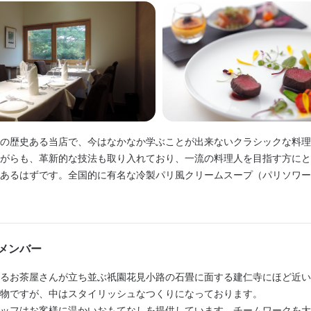
り入れ（低温調理、瞬間スモーク、アルギン酸、真空調理、パコジェッ
おります。

学ぶ場所のないクラシックなエスコフェの古典から現代まで幅広い料理
しっかりと習得して頂ける職場です。

験の若き挑戦者も大歓迎です。

事が好きという方

の歴史ある当店で、今はなかなか学ぶことが出来ないクラシックな料理
顔の為に手間暇を掛けられる方

がらも、革新的な技法も取り入れており、一流の料理人を目指す方にと
。フレンチを学びたいという方

あるはずです。全国的に有名な冷製パリ風クリームスープ（パリソワー
店で修業をしておられた関係でオリジナルレシピで愛されております。
を活かしたい方、新しい事にチャレンジしたい方、歓迎します。

ミグラスソースや店の味が一番わかるといわれるコンソメスープなど丁
いできる日を心待ちにしております。

共に成長して参りましょう。
メンバー
お会いしましょう。
るお茶屋さんが立ち並ぶ祇園花見小路の石畳に面する建仁寺にほど近い
物ですが、中はスタイリッシュなつくりになっております。

くスキル
ッフはお客様に温かいおもてなしを提供しています。チームワークを大