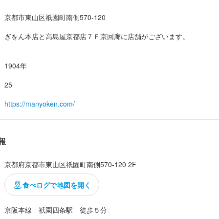
い！蒸しただけなのだろうと思うのですが、殻の旨みが身に移っていて
京都市東山区祇園町南側570-120
にプロの技です。

ぎをん本店と高島屋京都店７Ｆ京回廊に店舗がございます。
ブルゴーニュ風

らともかく、エスカルゴがコースに組み込まれているお店って、今時では
1904年
25
https://manyoken.com/
報
京都府京都市東山区祇園町南側570-120 2F
食べログで地図を開く
京阪本線　祇園四条駅　徒歩５分
