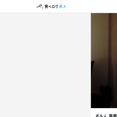
ぎをん
正社員
調理師
調理師
月給
26
ボーナス・賞与
勤務時
8:30〜20
終電考慮あり
休日・
ぎをん 萬養