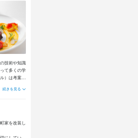
トなど）料理
理念や調理技
の技術や知識
って多くの学
ル）は考案者
一か月弱かけ
続きを見る
寧に美味しく
町家を改装し
切にしている