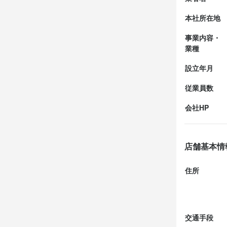
海老の味が濃
本社所在地
でした。流石
事業内容・
業種
■エスカルゴ 
アラカルトな
設立年月
従業員数
会社HP
店舗基本情
住所
交通手段