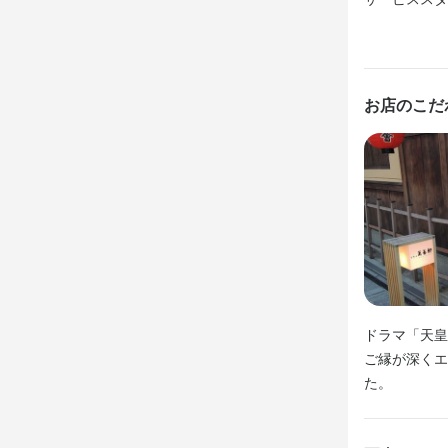
包丁さばき
ので、お互い
洋菓子の知識
お店のこだ
店名
ぎをん 萬養
勤務地
京都府京都市東
法人名・事
株式会社萬
ドラマ「天皇
ご縁が深くエ
た。
最終更新日2026/