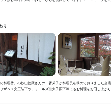
飾り包丁
盛り付け技術
製菓技術
高級食材の知識
肉の知識
魚の知識
野菜の知識
をサポートしながら、サービススタッフとして着実に成長していくこと
食器の知識
店舗運営
メニュー開発
仕入れ・食材の目利き
わり
軒 本店
山区祇園町南側570-120 2F
業者名
養軒
の料理番」の秋山徳蔵さんの一番弟子が料理長を務めておりました当店
リザベス女王陛下やチャールズ皇太子殿下等にもお料理をお召し上がり
07/13