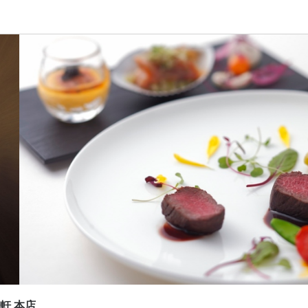
応募画面へ進む
 萬養軒 本店
・調理スタッフ
・調理スタッフ
0,000円〜
あり
昇給あり
交通費支給
給与手渡しOK
間
:30（実働8時間・休憩あり）
休暇
軒 本店