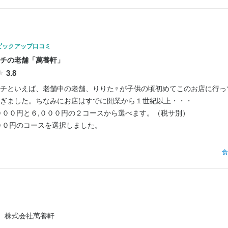
ピックアップ口コミ
チの老舗「萬養軒」
3.8
チといえば、老舗中の老舗、りりた♀が子供の頃初めてこのお店に行っ
ぎました。ちなみにお店はすでに開業から１世紀以上・・・

０００円と６,０００円の２コースから選べます。（税サ別）

００円のコースを選択しました。

　うにのムース

食
ってこれよねー！！と思わずため息がでる一品でした。

に・ジュレの濃厚な３層がちいさなグラスに収められていて、小さいの
。

盛り合わせ

株式会社萬養軒
のカルパッチョ、いろいろ夏野菜。
