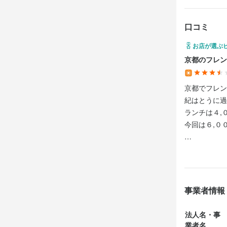
口コミ
お店が選ぶ
京都のフレン
京都でフレン
紀はとうに過
ランチは４,
今回は６,０
■アミューズ
外食の醍醐味
ムース・生う
味しさでした
事業者情報
■オードブル
法人名・事
えび、白身魚
業者名