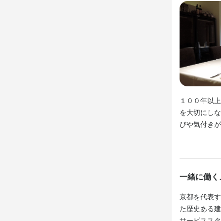
調理法も取
に取り組んで
なかなか今
術を基礎から
経験者、未経
人に喜ばれる
１００年以上
お客様の喜ぶ
を大切にしな
料理が大好き
びや気付きが
志度藤雄が当
今までの経験
て仕上げるデ
皆さんとお会
仕上げます。
一緒に働く
是非面接で
京都を代表す
た歴史ある建
身に付
サービススタ