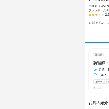
週休2日制（
京都府 京都市東
フレンチ、ステ
月8日以上休み
3.
京都で初めて
待遇
社会保険完備
食事補助あり
制服貸与
まかない・食事
正社員
調理師・
月給：
仕事内
8:30
◆調理　スタ
ボーナス・
25日前
皆が幸せにな
一緒に素晴ら
お店の紹介
御所で皇室