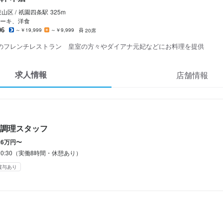
シフト制）
山区 /
祇園四条
駅
325m
ーキ、洋食
あり
06
～￥19,999
～￥9,999
20席
のフレンチレストラン 皇室の方々やダイアナ元妃などにお料理を提供
求人情報
店舗情報




補助あり
社会保険完備
制服貸与
調理スタッフ
26万円〜
容
〜20:30（実働8時間・休憩あり）
ッフ急募集！◆

賞与あり
れる職場を目指しています。

しい店を作ってみませんか。

の方々に料理をお出ししてきた伝統（エスコフィエ）を守りつつ、新し