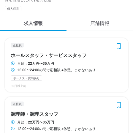
休日・休暇
休日・休暇
休日・休暇
応募履歴
個人経営
月6〜8日、月1〜2回連休あり

月6〜8日

シフト制
WEB履歴書
日曜定休

日曜定休

日曜定休
求人情報
店舗情報
GW・夏季・冬季休暇あり
GW・夏季・冬季休暇あり
スカウト・メルマガ受信設定
日曜定休
日曜定休
夏季休暇あり
夏季休暇あり
年末年始休暇あり
年末年始休暇あり
GW休暇あり
GW休暇あり
待遇
ヘルプ・お問い合わせフォーム
正社員
清潔感があれば髪色やアクセサリーは自由です。

待遇
待遇
ホールスタッフ・サービススタッフ
食事を楽しんでもらう場ですので、香水やネイルアートは控えて
掲載をご検討の店舗様へ
特別手当、各種手当、

各種手当、

ください。
月給：
22万円〜35万円
食べログ求人PRESS
酒蔵やイベントなどへの研修旅行、

酒蔵やイベントなどへの研修旅行、

12:00〜24:00の間で応相談 ※休憩、まかないあり
まかない・食事補助あり
制服貸与
生産者への訪問研修あり
社員登用制度あり
日本酒含む酒類、料理の勉強会、

日本酒含む酒類、料理の勉強会、

髪型自由
プライバシーポリシー
ボーナス・賞与あり
独立支援、

独立支援、

30日以上前
自転車通勤可

バイク・自転車通勤可

利用規約
※交通費規定あり
※交通費規定あり
特徴
企業情報
まかない・食事補助あり
まかない・食事補助あり
社会保険完備
社会保険完備
制服貸与
制服貸与
生産者への訪問研修あり
生産者への訪問研修あり
正社員
未経験者歓迎
駅チカ(徒歩5分以内)
個人経営(2店舗以内)
資格取得支援あり
資格取得支援あり
髪型自由
髪型自由
調理師・調理スタッフ
月給：
22万円〜35万円
仕事内容
特徴
特徴
12:00〜24:00の間で応相談 ※休憩、まかないあり