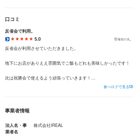
法人名・事業者名
株式会社IREAL
口コミ
反省会で利用。
最終更新日2026/05/14
5.0
食欲の丸。
反省会が利用させていただきました。

地下にお店がありええ雰囲気でご飯もどれも美味しかったです！

次は祝勝会で使えるよう頑張っていきます！

食べログで見る
美味い ⭐︎⭐︎⭐︎⭐︎

安い 不明

早い ⭐︎⭐︎⭐︎⭐︎

事業者情報
また来たい ⭐︎⭐︎⭐︎⭐︎

⭐︎は5段階評価
法人名・事
株式会社IREAL
業者名