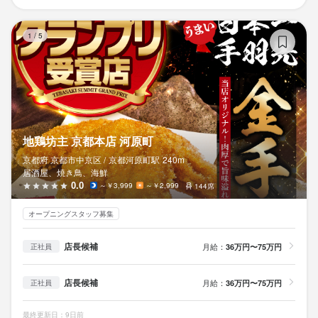
地
1
/
5
地鶏坊主 京都本店 河原町
京都府 京都市中京区 /
京都河原町
駅
240m
居酒屋、焼き鳥、海鮮
0.0
～￥3,999
～￥2,999
144席
オープニングスタッフ募集
店長候補
月給：
36万円〜75万円
正社員
店長候補
月給：
36万円〜75万円
正社員
最終更新日：9日前