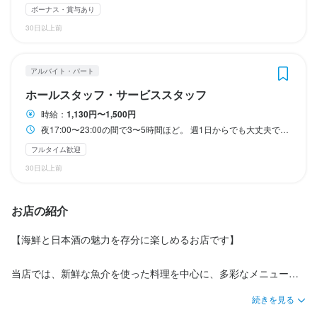
ボーナス・賞与あり
ご来店されたお客様へのオーダー対応や料理の提供、ドリンク作
未経験者歓迎
未経験者歓迎
独立希望者歓迎
独立希望者歓迎
駅チカ(徒歩5分以内)
駅チカ(徒歩5分以内)
個人経営(2店舗以内)
個人経営(2店舗以内)
30日以上前
りなど、ホール業務全般をお任せします。

仕事内容
仕事内容
業務内容はシンプルなマニュアルをもとに覚えていただけるの
アルバイト・パート
で、未経験の方でも安心してスタートできます。

接客対応やドリンクの提供、開店・閉店準備など、ホール業務全
食材の仕入れから下ごしらえ、仕上げまで、調理業務をチームで
ホールスタッフ・サービススタッフ
分からないことはスタッフがしっかりサポートしますので、まず
般を担当していただきます。

分担しながら幅広く担当していただきます。

時給：
1,130円〜1,500円
はお店の雰囲気に慣れるところから始めていきましょう。
営業中は、お客様とのコミュニケーションを大切にしながら、そ
カウンターはオープンキッチンのため、お客様との会話を楽しみ
夜17:00〜23:00の間で3〜5時間ほど。 週1日からでも大丈夫です。
の場に応じた柔軟な対応を行い、心地よい時間と空間を提供する
ながら、料理の提供まで一貫して携われる環境です。

フルタイム歓迎
ことが主な役割です。
身に付くスキル
30日以上前
盛り付け技術
日本酒の知識
肉の知識
魚の知識
野菜の知識
身に付くスキル
この仕事のおすすめポイント
お店の紹介
働く中で、基礎から応用までの和食調理技術はもちろん、人気の
日本酒の知識
ウイスキーの知識
リキュール・スピリッツの知識
魚の知識
応募資格
【海鮮と日本酒の魅力を存分に楽しめるお店です】

野菜の知識
食器の知識
店舗運営
メニュー開発
仕入れ・食材の目利き
出る居酒屋メニューの発想力や、日本酒に関する知識・接客スキ
ルもしっかりと身につきます。

歓迎スキル・経験
当店では、新鮮な魚介を使った料理を中心に、多彩なメニューを
さらに、市場での仕入れ同行や酒蔵見学、店舗運営に関わる業務
応募資格
ご用意しています。

飲食店での勤務経験のある方や、酒場・日本酒に興味のある方歓
など、実践的に学べる機会も豊富にご用意しています。
続きを見る
市場から仕入れた旬の鮮魚を使用したお造りをはじめ、炭火で香
迎します。
