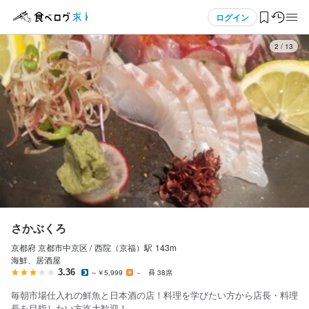
応募画面へ進む
応募画面へ進む
応募画面へ進む
メニュー
ログイン
3
/
13
さかぶくろ
さかぶくろ
さかぶくろ
正社員
正社員
アルバイト・パート
ログイン・無料会員登録
ホールスタッフ・サービススタッフ
調理師・調理スタッフ
ホールスタッフ・サービススタッフ
ホールスタッフ・サービススタッフ
調理師・調理スタッフ
ホールスタッフ・サービススタッフ
食べログ求人TOP
月給
月給
時給
220,000円〜350,000円
220,000円〜350,000円
1,130円〜1,500円
求人検索
ボーナス・賞与あり
ボーナス・賞与あり
昇給あり
昇給あり
昇給あり
資格手当・スキル手当あり
資格手当・スキル手当あり
マイページ管理
勤務時間
勤務時間
勤務時間
閲覧履歴
さかぶくろ
12:00〜24:00の間で応相談

12:00〜24:00の間で応相談

夜17:00〜23:00の間で3〜5時間ほど。

※休憩、まかないあり
※休憩、まかないあり
週1日からでも大丈夫です。
京都府 京都市中京区 /
西院（京福）
駅
143m
気になる求人
海鮮、居酒屋
終電考慮あり
終電考慮あり
終電考慮あり
ダブルワーク・副業OK
フルタイム歓迎
3.36
～￥5,999
－
38席
検索履歴・保存した条件
毎朝市場仕入れの鮮魚と日本酒の店！料理を学びたい方から店長・料理
長を目指したい方迄大歓迎！