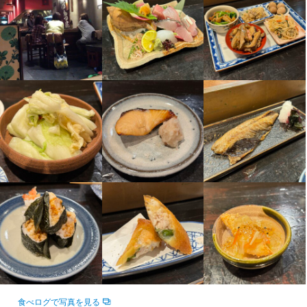
ょう。

さかぶくろ
間。

・市場仕入れやメニュー作りなど店舗運営に興味のある方

日本酒セレクトから店舗運営にも参加できます。

仕事帰りの一杯から少人数での食事、各種宴会まで幅広いシーン
どんどん任せていきますので、積極的に挑戦してください。
勤務地
でご利用いただいています。

京都府京都市中京区壬生仙念町10-5 B1F
魚料理や日本酒、和食が好きなお客様が集う、穏やかで居心地の
良いお店です。
お店の採用担当者からのメッセージ
法人名・事業者名
今までの経験・スキルを「さかぶくろ」で活かしてください。

株式会社IREAL
メニュー開発から店舗運営にも参加できます。

店名
さかぶくろ
どんどん任せていきますので、積極的に挑戦してください。
最終更新日2026/05/14
勤務地
京都府京都市中京区壬生仙念町10-5 B1F
法人名・事業者名
店名
株式会社IREAL
さかぶくろ
勤務地
最終更新日2026/05/14
京都府京都市中京区壬生仙念町10-5 B1F
食べログで写真を見る