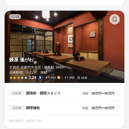
鰻
1
/
13
鰻屋 瀬がわ
京都府 京都市中京区 /
烏丸
駅
369m
日本料理、うなぎ、海鮮
3.24
～￥7,999
～￥7,999
38席
調理師・調理スタッフ
月給：
28万円〜50万円
正社員
調理補助
月給：
28万円〜50万円
正社員
最終更新日：30日以上前