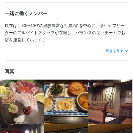
歓迎スキル・経験
ばしく焼き上げる焼魚、揚げ物や鍋料理など、バリエーション豊
もちろん未経験のからのご応募もお待ちしております。
かな一品が揃っています。

一緒に働くメンバー
身に付くスキル
・サービス経験者歓迎
野菜は大原朝市や亀岡の産地直送品を使用し、季節感と鮮度にこ
だわっています。

包丁さばき
盛り付け技術
日本酒の知識
ウイスキーの知識
現在は、30〜40代の経験豊富な社員2名を中心に、学生やフリー
リキュール・スピリッツの知識
魚の知識
野菜の知識
食器の知識
店舗運営
お店の採用担当者からのメッセージ
さらに、だし巻きやポテトサラダといった定番メニューに加え、
ターのアルバイトスタッフが在籍し、バランスの良いチームでお
メニュー開発
仕入れ・食材の目利き
こだわり抜いたちくわの磯辺揚げや自家製ロースハムカツなど、
店を運営しています。

求める人物像
週1日からでもOKです。

魚以外の居酒屋料理も充実しています。

鮮魚の目利きに自信のあるスタッフや、日本酒に詳しいスタッ
17:00〜23:00の間で3〜5時間ほど。

続きを見る
【 こんな方歓迎 】

フ、明るい接客でお客様をお迎えするスタッフなど、それぞれの
応募資格
「学校帰りの夜に」

・経験者を活かしながらスキルアップしたい方

料理とともに楽しんでいただくのが、厳選された日本酒の数々。

個性を活かしながら活躍中。温かく協力し合える雰囲気が魅力の
「本業が休みの日に」

・日本酒に詳しい方、または詳しくなりたい方

知名度にとらわれず、味わいを重視して取り揃えた銘柄は、燗酒
歓迎スキル・経験
職場です。

写真
いろんな働き方に対応できればと思います。

・市場仕入れやメニュー作りなど店舗運営に興味のある方

で美味しいものから自家貯蔵酒まで幅広くラインナップしていま
経験や年齢は問いません。これから料理のスキルを身につけたい
もちろんたくさん働きたいという方も大歓迎です。

・調理経験者歓迎
す。

方や、落ち着いた空間で接客・調理に携わりたい方を歓迎してい
それぞれのご希望に合わせてシフトを組みますので、お気軽にご
お料理との相性を考えたご提案や、飲み比べを通じてお客様の好
ます。

相談ください。
みに合う一杯を見つけていただくなど、日本酒の魅力を存分に体
現在、正社員はサービス担当と調理担当をそれぞれ1名ずつ募集
お店の採用担当者からのメッセージ
験できる環境です。

中。アルバイトも随時採用を行っています。

求める人物像
また、酒蔵の造り手を招いたイベントも開催しており、より深く
まずは無理なく、楽しみながら仕事に取り組んでいきましょう。
経験者の方は今までの経験・スキルを「さかぶくろ」で活かして
日本酒の世界に触れる機会があります。

【 こんな方歓迎 】

ください。

・経験者を活かしながらスキルアップしたい方

未経験の方は楽しみながらしっかり経験と知識を積んでいきまし
店名
店内はカウンター席とお座敷席を備えた、約50席の落ち着いた空
・日本酒に詳しい方、または詳しくなりたい方
