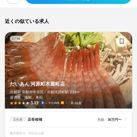
近くの似ている求人
だ
1
/
16
だいあん 河原町木屋町店
京都府 京都市中京区 /
京都河原町
駅
233m
居酒屋、海鮮、寿司
3.13
～￥3,999
－
56席
店長候補
月給：
30万円〜
正社員
最終更新日：30日以上前