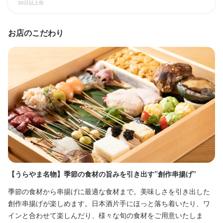
30日以上前
終電考慮あり
ダブルワーク・副業OK
残業月20時間以下
長期勤務歓迎
特徴
シフト制
自由シフト制(毎回、時間・曜日を選べる)
お店のこだわり
履歴書不要
学歴不問
未経験者歓迎
新卒歓迎
第二新卒歓迎
Uターン・Iターン歓迎
フリーター歓迎
大学生歓迎
女性活躍中
ブランクOK
駅チカ(徒歩5分以内)
スタッフの平均年齢20代
面接1回
休日・休暇
月６～８日休み／夏季休暇３日（あれば）／年末年始休暇４日
（年間休日１０８日）
仕事内容
日曜定休
年末年始休暇あり
当店のホールスタッフ・サービススタッフとして、お客様のご案
内を中心に、オーダー伺いや料理・ドリンクの提供、テーブルの
片付け・洗い場まで、一連の接客業務をお任せします。

待遇
・契約期間の定めなし

最初はやさしい業務から始めていただき、徐々にできることを増
・受動喫煙防止措置：屋内原則禁煙
やしていきますのでご安心ください。

【うらやま名物】季節の食材の旨みを引き出す”創作串揚げ”
接
まかない・食事補助あり
社会保険完備
制服貸与
社内イベントあり(旅行、BBQ等)
独立実績あり
髪型自由
服装自由
ひげOK
1日の平均対応テーブル数は9卓以上となりますが、スタッフ同士
季節の食材から串揚げに最適な食材まで。美味しさを引き出した
完
ネイルOK
ピアスOK
で協力しながら分担して取り組むため、一人に負担が集中しない
創作串揚げが楽しめます。日本酒片手にほっと落ち着いたり、ワ
ゆ
よう工夫しています。ピークタイムもチームで声を掛け合いなが
インと合わせて楽しんだり、様々な旬の食材をご用意いたしま
で
ら乗り切っています。
