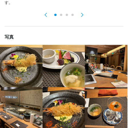
特徴
す。
学歴不問
未経験者歓迎
独立希望者歓迎
新卒歓迎
第二新卒歓迎
入社後は、先輩スタッフが実際の業務を通じて指導いたします。

Uターン・Iターン歓迎
フリーター歓迎
女性活躍中
ブランクOK
駅チカ(徒歩5分以内)
スタッフの平均年齢20代
採用予定10名以上
面接1回
分からないことや不安な点はすぐに質問できる環境が整ってお
り、未経験の方でも着実に仕事を覚えられるサポート体制です。
写真
仕事内容
当店では、居酒屋メニューや串揚げ、洋食など幅広いジャンルを
身に付くスキル
扱っており、調理スタッフとして仕込みから調理、盛り付け、仕
上げまで調理全般を担当していただきます。

サービスマナー
テーブルマナー
最初は簡単な作業から始めていただき、徐々に様々な料理に携わ
っていただけますので、基礎からしっかりと技術を身につけられ
ます。

店名
うらやま京色
ピークタイムは忙しくなりますが、スタッフ同士で分担しながら
チームワークを大切にしています。

業務量は多いものの、役割分担が明確なので一人に負担が偏らな
勤務地
いよう工夫されています。

京都府京都市中京区占出山町310-20