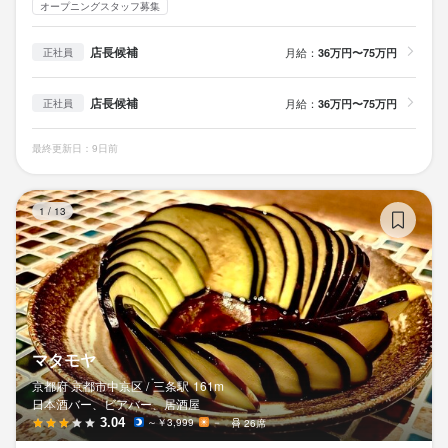
オープニングスタッフ募集
店長候補
月給：
36万円〜75万円
正社員
店長候補
月給：
36万円〜75万円
正社員
最終更新日：9日前
マ
1
/
13
マタモヤ
京都府 京都市中京区 /
三条
駅
161m
日本酒バー、ビアバー、居酒屋
3.04
～￥3,999
－
26席