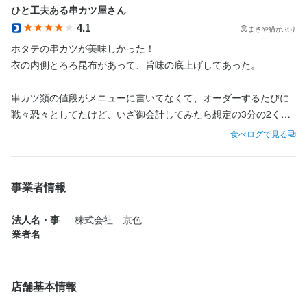
歓迎スキル・経験
ひと工夫ある串カツ屋さん
4.1
飲食店での調理経験
飲食店での接客経験
まさや猫かぶり
ホタテの串カツが美味しかった！

衣の内側とろろ昆布があって、旨味の底上げしてあった。

串カツ類の値段がメニューに書いてなくて、オーダーするたびに
戦々恐々としてたけど、いざ御会計してみたら想定の3分の2くら
店名
いの値段で、お得感がマシマシになった笑笑

食べログで見る
うらやま京色
好物&念願のカダイフ揚げを食べられた！

勤務地
美味しいけど、お頭付きなのもあってトゲトゲが凄い笑笑

事業者情報
京都府京都市中京区占出山町310-20
口腔内が無事で済む可能性は皆無かも笑

法人名・事
株式会社　京色
連絡先
店構えがお高そうな雰囲気。

業者名
075-744-0160
なぜかこの近辺は串カツ屋さんが多い。
法人名・事業者名
店舗基本情報
株式会社　京色