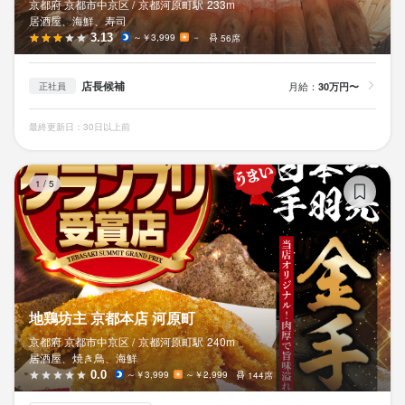
京都府 京都市中京区 /
京都河原町
駅
233m
居酒屋、海鮮、寿司
3.13
～￥3,999
－
56席
店長候補
月給：
30万円〜
正社員
最終更新日：30日以上前
地
1
/
5
地鶏坊主 京都本店 河原町
京都府 京都市中京区 /
京都河原町
駅
240m
居酒屋、焼き鳥、海鮮
0.0
～￥3,999
～￥2,999
144席