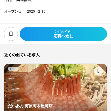
オープン日
2020-12-15
かんたん30秒！
応募へ進む
近くの似ている求人
だ
1
/
16
だいあん 河原町木屋町店