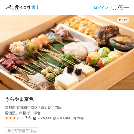
応募画面へ進む
応募画面へ進む
メニュー
ログイン
3
/
17
うらやま京色
アルバイト・パート
ログイン・無料会員登録
ホールスタッフ・サービススタッフ
ホールスタッフ・サービススタッフ
食べログ求人TOP
時給
1,200円〜
求人検索
交通費支給
マイページ管理
研修期間
研修期間なし。
閲覧履歴
うらやま京色
給与補足
京都府 京都市中京区 /
烏丸
駅
170m
気になる求人
交通費支給：1日300円。
居酒屋、串揚げ、洋食
3.6
～￥5,999
～￥1,999
26席
検索履歴・保存した条件
食べログ評価 3.5以上