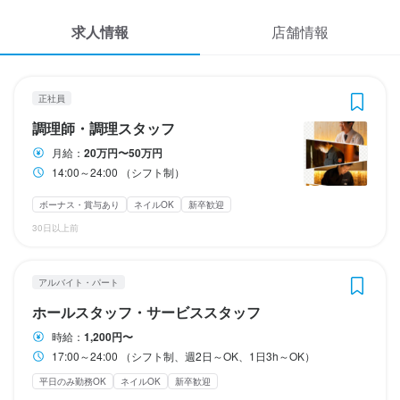
勤務時間
応募履歴
求人情報
店舗情報
17:00～24:00

WEB履歴書
（シフト制、週2日～OK、1日3h～OK）
うらやま京色
正社員
終電考慮あり
ダブルワーク・副業OK
残業月20時間以下
長期勤務歓迎
調理師・調理スタッフ
スカウト・メルマガ受信設定
週2日からOK
シフト制
自由シフト制(毎回、時間・曜日を選べる)
正社員
調理師・調理スタッフ
ヘルプ・お問い合わせフォーム
調理師・調理スタッフ
月給：
20万円〜50万円
休日・休暇
14:00～24:00 （シフト制）
掲載をご検討の店舗様へ
月給
200,000円〜500,000円
2週間ごとのシフト制
食べログ求人PRESS
ボーナス・賞与あり
ネイルOK
新卒歓迎
日曜定休
平日のみ勤務OK(土日休み)
土日祝のみ勤務OK
ボーナス・賞与あり
昇給あり
家族手当あり
30日以上前
プライバシーポリシー
試用期間
利用規約
待遇
研修期間なし。
アルバイト・パート
企業情報
・契約期間の定めなし

ホールスタッフ・サービススタッフ
・受動喫煙防止措置：屋内原則禁煙
時給：
1,200円〜
勤務時間
まかない・食事補助あり
制服貸与
社内イベントあり(旅行、BBQ等)
髪型自由
17:00～24:00 （シフト制、週2日～OK、1日3h～OK）
服装自由
ひげOK
ネイルOK
ピアスOK
14:00～24:00

平日のみ勤務OK
ネイルOK
新卒歓迎
（シフト制）