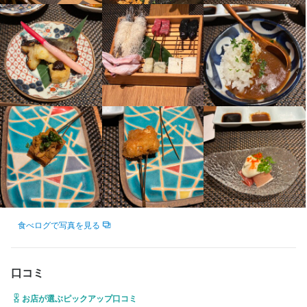
未経験の方には、先輩社員がマンツーマンで丁寧に指導します。
連絡先
分からないことはすぐに質問できる環境が整っており、仕事の流
075-744-0160
れや調理技術も一つずつしっかり学べますので、安心してスター
トしていただけます。
法人名・事業者名
株式会社　京色
身に付くスキル
最終更新日2026/01/29
包丁さばき
飾り包丁
盛り付け技術
高級食材の知識
ワインの知識
日本酒の知識
焼酎の知識
肉の知識
魚の知識
野菜の知識
チーズの知識
サービスマナー
テーブルマナー
出店開業ノウハウ
店舗運営
メニュー開発
仕入れ・食材の目利き
食べログで写真を見る
応募資格
必須スキル・経験
口コミ
コミュニケーション能力
お店が選ぶピックアップ口コミ