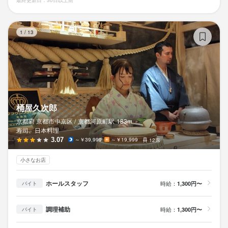
最終更新日：30日以上前
桶
1
/
13
桶屋久次郎
京都府 京都市中京区 /
京都河原町
駅
183m
寿司、日本料理
3.07
～￥39,999
～￥19,999
12席
小さなお店
ホールスタッフ
時給：
1,300円〜
バイト
調理補助
時給：
1,300円〜
バイト