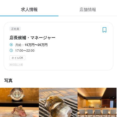
応募履歴
月5〜6日休み
求人情報
店舗情報
WEB履歴書
待遇
スカウト・メルマガ受信設定
正社員
・英語話せる方大歓迎！

店長候補・マネージャー
ヘルプ・お問い合わせフォーム
・契約期間の定めなし

月給：
15万円〜20万円
・社会保険完備（厚生年金、雇用保険、健康保険、労災保険）

17:00〜22:00
・受動喫煙防止措置：屋内原則禁煙（喫煙専用室あり）

掲載をご検討の店舗様へ
ネイルOK
食べログ求人PRESS
※見た目に関しては、派手でないものであれば自由です。
30日以上前
プライバシーポリシー
まかない・食事補助あり
社会保険完備
制服貸与
研修制度あり
社内イベントあり(旅行、BBQ等)
髪型自由
服装自由
ひげOK
ネイルOK
利用規約
ピアスOK
写真
企業情報
特徴
学歴不問
女性活躍中
駅チカ(徒歩5分以内)
個人経営(2店舗以内)
小さなお店(20席未満)
スタッフの平均年齢20代
面接1回