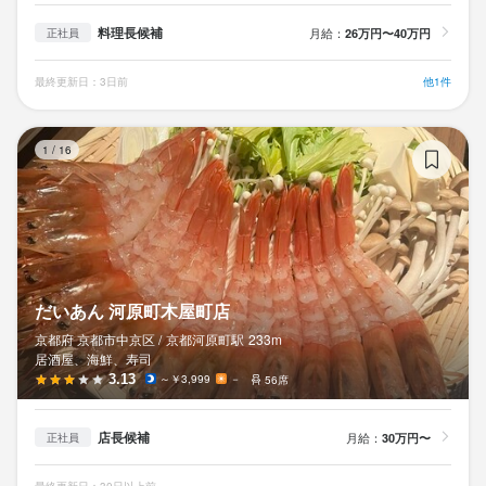
料理長候補
月給：
26万円〜40万円
正社員
最終更新日：3日前
他1件
だ
1
/
16
だいあん 河原町木屋町店
京都府 京都市中京区 /
京都河原町
駅
233m
居酒屋、海鮮、寿司
3.13
～￥3,999
－
56席
店長候補
月給：
30万円〜
正社員