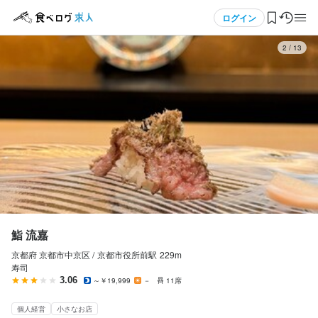
応募画面へ進む
メニュー
ログイン
3
/
13
鮨 流嘉
正社員
ログイン・無料会員登録
店長候補・マネージャー
店長候補・マネージャー
食べログ求人TOP
月給
150,000円〜200,000円
求人検索
昇給あり
交通費支給
家族手当あり
給与手渡しOK
日払いOK
週払いOK
マイページ管理
勤務時間
閲覧履歴
鮨 流嘉
17:00〜22:00
京都府 京都市中京区 /
京都市役所前
駅
229m
気になる求人
終電考慮あり
ダブルワーク・副業OK
残業月20時間以下
転勤なし
寿司
3.06
～￥19,999
－
11席
検索履歴・保存した条件
休日・休暇
個人経営
小さなお店