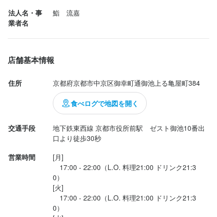
＜流嘉はどんなお店？＞

法人名・事
鮨　流嘉
⸻

2025年6月に開店！

業者名
まだまだオープンしたばかり。

 注目コースはこちら 

常連様も多いお客様に愛されるお店です！

10名以上のアルバイトスタッフが活躍中！

店舗基本情報
お任せRyuka-流嘉-コース　22,000円

料理長は、そんな学生スタッフに負けず元気がありワンチームと
なって協力する一体感があります。

住所
京都府京都市中京区御幸町通御池上る亀屋町384
握りだけでなく、

常に活気があって明るい雰囲気です。

お造りや焼き物も楽しめる贅沢コース✨

食べログで地図を開く
※忙しいときも対応できるようにたくさんのスタッフで現場を回し
【コース内容】

ています。誰かに作業が偏る心配もなし。みんなで協力しながら
交通手段
地下鉄東西線 京都市役所前駅　ゼスト御池10番出
・先付け

口より徒歩30秒
元気に営業しています！

・一品

営業時間
[月]

・刺身／季節のお造り

個人店なので、大入りの日には、閉店後にみんなで美味しい物や
　17:00 - 22:00（L.O. 料理21:00 ドリンク21:3
・鮨3貫

甘～いスイーツを食べたり、お酒で乾杯～!ということも。ご褒美
0）

・季節の焼き物

や嬉しいことがいっぱいそんな自由で楽しい職場で日々がんばっ
[火]

・鮨7貫

ています！

　17:00 - 22:00（L.O. 料理21:00 ドリンク21:3
・茶碗蒸し

0）

・魚のあら汁 or 赤だし
