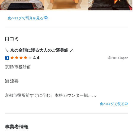
＜経験・年齢・性別は問いません＞

食べログで写真を見る
業界未経験、経験の浅い方は簡単な作業から慣れ、少しずつ仕事
の幅を広げていきましょう。

シンママ・シンパパも応援できる環境です。中高年の方、50代60
口コミ
代の方もご応募OK！

海外のお客様もいらっしゃるので外国語のスキルアップや経験を
＼ 京の余韻に浸る大人のご褒美鮨 ／
いかせます！

4.4
F00D Japan
京都/市役所前

＜流嘉をオススメするのは？＞

・すぐに調理補助、調理にも携わっていただけます

鮨 流嘉

・鮮魚や高級食材に触れられる機会も多いです

・日々のノウハウがありますので仕込みや発注もすぐに慣れます

京都市役所前すぐに佇む、本格カウンター鮨。

・勤務時間は17時～23時迄の短時間勤務(6h)社員募集

江戸前の技と旬の食材を掛け合わせた、

食べログで見る
・プライベートも重視しながら効率的に働けます

“ちょっと贅沢したい日”にぴったりのお店です✨

・よほどの事がない限り終電に乗り遅れることありません

・鮨職人の経験ある方なら、スキルや経験に応じてお任せしてい
初めてでも気軽に入れる雰囲気で、

きます。

事業者情報
デートや記念日にもおすすめ◎
