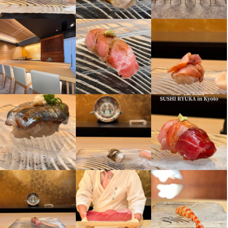
仕事内容
仕事内容

令和という新時代に相応しい教育体制で未経験からスタートでき
ます！

多様性を大切に、スタッフ一人一人が100％のパフォーマンスを発
揮しやすいお店づくりに尽力いたします。

＜主な内容＞

・仕込み

・盛り付け

・調理補佐

・焼き場

・洗い場などの

キッチン業務をお願いします。

魅せるカウンターと仕込みの厨房が分かれているので、まずは仕
込みに集中することもできる環境です！
