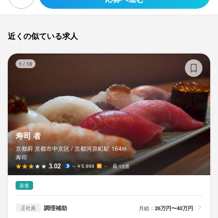
最終更新日2025/11/05
近くの似ている求人
寿
1
/
13
寿司 者
京都府 京都市中京区 /
京都河原町
駅
164m
寿司
3.02
～￥5,999
－
13席
新着
調理補助
月給：
26万円〜40万円
正社員