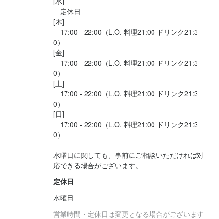
[水]

京都の地に根差した、皆様に喜びと感動をお届けできるお店づく
　定休日

・季節のフルーツデザート

りと働くスタッフにもやりがいを感じていただけるお店づくりを
[木]

目指します。

　17:00 - 22:00（L.O. 料理21:00 ドリンク21:3
⸻

旨いお酒と美味しい鮨を提供し、お客様の喜びや笑顔を見て、一
0）

緒にがんばりましょう！

[金]

 さらに贅沢したい方はこちら

　17:00 - 22:00（L.O. 料理21:00 ドリンク21:3
0）

★ホームページ

お任せプラチナムコース　35,200円

[土]

https://www.kyoto-sushi-ryuka.com

　17:00 - 22:00（L.O. 料理21:00 ドリンク21:3
0）

鮑・キャビア・トリュフなど、

★TikTok随時更新中！

[日]

高級食材をふんだんに使った最上級コース✨

https://vt.tiktok.com/ZSDhqSaEp/

　17:00 - 22:00（L.O. 料理21:00 ドリンク21:3
アカウントは「京都 鮨 流嘉 SUSHI RYUKA」

0）

⸻

水曜日に関しても、事前にご相談いただければ対
★インスタもやっています！

 こだわりポイント

応できる場合がございます。
https://www.instagram.com/sushi_ryuka/

・毎朝...
アカウントは「sushi_ryuka」

定休日
水曜日
もし少しでも興味もっていただけましたら、ぜひ弊社のHPやTikT
営業時間・定休日は変更となる場合がございます
ok見ていただけると嬉しいです。お店の雰囲気を知って頂けます