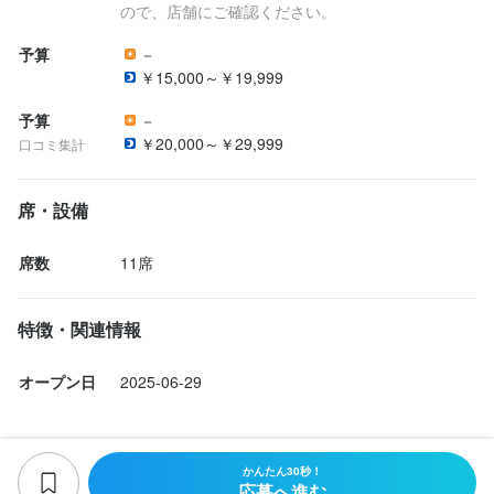
ので、店舗にご確認ください。
予算
－
身に付くスキル
￥15,000～￥19,999
寿司技術
予算
－
￥20,000～￥29,999
口コミ集計
席・設備
店名
席数
11席
鮨 流嘉
勤務地
特徴・関連情報
京都府京都市中京区御幸町通御池上る亀屋町384
オープン日
2025-06-29
法人名・事業者名
鮨　流嘉
かんたん30秒！
応募へ進む