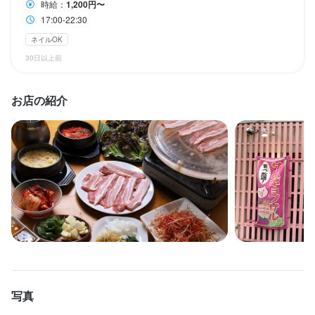
時給：
1,200円〜
接客と軽い調理
17:00-22:30
ネイルOK
30日以上前
店名
店名
お店の紹介
おさるのかごや
おさるのかごや
勤務地
勤務地
大阪府大阪市天王寺区寺田町2-5-3
大阪府大阪市天王寺区寺田町2-5-3
連絡先
連絡先
066-774-5225
066-774-5225
法人名・事業者名
法人名・事業者名
秋山卓志
秋山卓志
写真
最終更新日2026/02/15