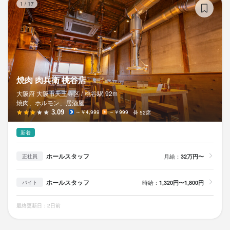
1
/
17
焼肉 肉兵衛 桃谷店
大阪府 大阪市天王寺区 /
桃谷
駅
92m
焼肉、ホルモン、居酒屋
3.09
～￥4,999
～￥999
52席
新着
ホールスタッフ
月給：
32万円〜
正社員
ホールスタッフ
時給：
1,320円〜1,800円
バイト
最終更新日：2日前