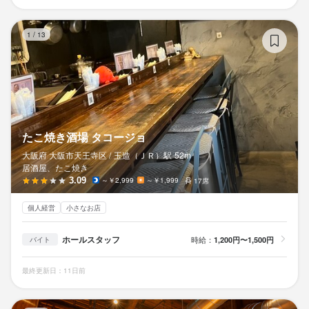
た
1
/
13
たこ焼き酒場 タコージョ
大阪府 大阪市天王寺区 /
玉造（ＪＲ）
駅
52m
居酒屋、たこ焼き
3.09
～￥2,999
～￥1,999
17席
個人経営
小さなお店
ホールスタッフ
時給：
1,200円〜1,500円
バイト
最終更新日：11日前
焼