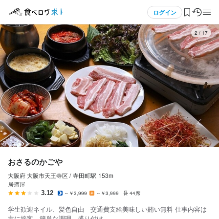
応募画面へ進む
応募画面へ進む
メニュー
ログイン
3
/
17
おさるのかごや
おさるのかごや
アルバイト・パート
アルバイト・パート
ログイン・無料会員登録
ホールスタッフ・サービススタッフ
ホールスタッフ・サービススタッフ
ホールスタッフ・サービススタッフ
ホールスタッフ・サービススタッフ
食べログ求人TOP
時給
時給
1,200円〜
1,200円〜
求人検索
交通費支給
交通費支給
給与手渡しOK
給与手渡しOK
マイページ管理
勤務時間
勤務時間
閲覧履歴
おさるのかごや
17:00-22:30
17:00-22:30
大阪府 大阪市天王寺区 /
寺田町
駅
153m
気になる求人
終電考慮あり
終電考慮あり
ダブルワーク・副業OK
ダブルワーク・副業OK
週1日からOK
週1日からOK
シフト制
シフト制
居酒屋
3.12
～￥3,999
～￥3,999
44席
検索履歴・保存した条件
学生歓迎ネイル、髪色自由 交通費支給美味しい賄い無料 仕事内容は
休日・休暇
休日・休暇
主に接客、簡単な調理、盛り付け。