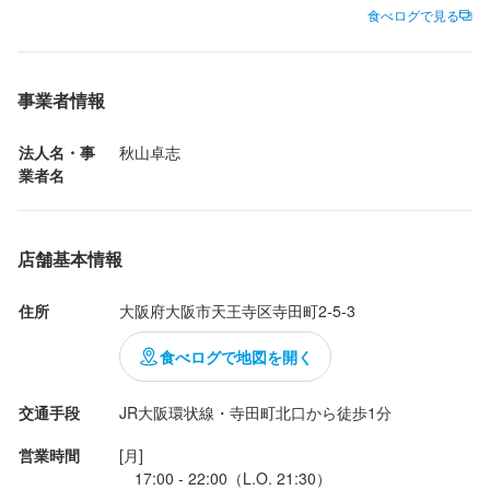
キムチも焼いて巻いて食べる！！

食べログで見る
とても美味しかったです

お酒も進んでシメの冷麺が終わる頃にはお腹がはち切れそうにな
ってました

事業者情報
ごちそうさまでした！

法人名・事
秋山卓志
業者名
店舗基本情報
住所
大阪府大阪市天王寺区寺田町2-5-3
食べログで地図を開く
交通手段
JR大阪環状線・寺田町北口から徒歩1分
営業時間
[月]

　17:00 - 22:00（L.O. 21:30）
