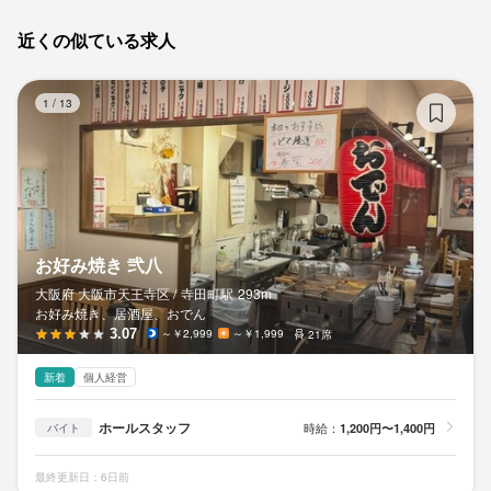
近くの似ている求人
お
1
/
13
お好み焼き 弐八
大阪府 大阪市天王寺区 /
寺田町
駅
293m
お好み焼き、居酒屋、おでん
3.07
～￥2,999
～￥1,999
21席
新着
個人経営
ホールスタッフ
時給：
1,200円〜1,400円
バイト
最終更新日：6日前