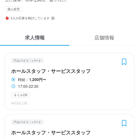
応募履歴
火曜日
火曜日
個人経営
月8日以上休みあり
月8日以上休みあり
土日祝のみ勤務OK
土日祝のみ勤務OK
WEB履歴書
3人が応募を検討しています
スカウト・メルマガ受信設定
待遇
待遇
求人情報
店舗情報
ヘルプ・お問い合わせフォーム
・契約期間の定めなし

・契約期間の定めなし

掲載をご検討の店舗様へ
アルバイト・パート
まかない・食事補助あり
まかない・食事補助あり
制服貸与
制服貸与
髪型自由
髪型自由
服装自由
服装自由
ひげOK
ネイルOK
ネイルOK
ピアスOK
ピアスOK
ホールスタッフ・サービススタッフ
食べログ求人PRESS
時給：
1,200円〜
プライバシーポリシー
特徴
17:00-22:30
特徴
利用規約
履歴書不要
学歴不問
未経験者歓迎
フリーター歓迎
大学生歓迎
高校生歓迎
ネイルOK
履歴書不要
女性活躍中
学歴不問
駅チカ(徒歩5分以内)
未経験者歓迎
個人経営(2店舗以内)
フリーター歓迎
スタッフの平均年齢20代
大学生歓迎
高校生歓迎
企業情報
30日以上前
女性活躍中
面接1回
駅チカ(徒歩5分以内)
個人経営(2店舗以内)
スタッフの平均年齢20代
面接1回
アルバイト・パート
仕事内容
仕事内容
ホールスタッフ・サービススタッフ
接客と調理