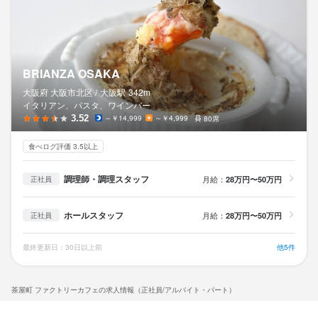
BRIANZA OSAKA
大阪府 大阪市北区 /
大阪
駅
342m
イタリアン、パスタ、ワインバー
3.52
～￥14,999
～￥4,999
80席
食べログ評価 3.5以上
調理師・調理スタッフ
月給：
28万円〜50万円
正社員
ホールスタッフ
月給：
28万円〜50万円
正社員
最終更新日：30日以上前
他5件
茶屋町 ファクトリーカフェの求人情報（正社員/アルバイト・パート）