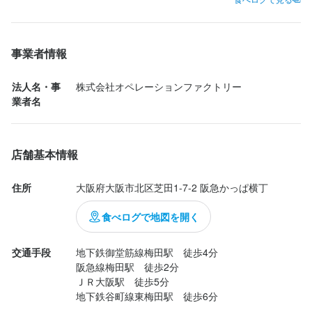
身に付くスキル
身に付くスキル
食べたもの

◻️前菜盛り合わせ 1,089円

包丁さばき
包丁さばき
ピザ生地づくり・窯焼き
ピザ生地づくり・窯焼き
盛り付け技術
盛り付け技術
製菓技術
製菓技術
カクテル技法
カクテル技法
身に付くスキル
身に付くスキル
◻️窯焼き野菜の蟹味噌バーニャカウダ  759円

ワインの知識
ワインの知識
ウイスキーの知識
ウイスキーの知識
リキュール・スピリッツの知識
リキュール・スピリッツの知識
肉の知識
肉の知識
事業者情報
魚の知識
魚の知識
野菜の知識
野菜の知識
チーズの知識
チーズの知識
食器の知識
食器の知識
サービスマナー
サービスマナー
◻️自家製生地のマルゲリータ 1,196円　

包丁さばき
包丁さばき
ピザ生地づくり・窯焼き
ピザ生地づくり・窯焼き
盛り付け技術
盛り付け技術
カクテル技法
カクテル技法
テーブルマナー
テーブルマナー
店舗運営
店舗運営
メニュー開発
メニュー開発
仕入れ・食材の目利き
仕入れ・食材の目利き
◻️発酵バターのカポナータトマトパスタ 1,417円

ワインの知識
ワインの知識
ウイスキーの知識
ウイスキーの知識
リキュール・スピリッツの知識
リキュール・スピリッツの知識
肉の知識
肉の知識
法人名・事
株式会社オペレーションファクトリー
魚の知識
魚の知識
野菜の知識
野菜の知識
チーズの知識
チーズの知識
食器の知識
食器の知識
サービスマナー
サービスマナー
◻️3種の石窯焼ステーキ盛り合わせ 1,749円

業者名
テーブルマナー
テーブルマナー
店舗運営
店舗運営
メニュー開発
メニュー開発
仕入れ・食材の目利き
仕入れ・食材の目利き
◻️自家製サルシッチャ3種盛り合わせ 1,199円

求める人物像
求める人物像
◻️ポテトフライ

・強い顧客志向と、付加価値を生み出せる方

・強い顧客志向と、付加価値を生み出せる方

求める人物像
求める人物像
店舗基本情報
・チームを大切にする方

・チームを大切にする方

最初に出てくるチャーム（1人550円）が自家製生地のフォカッチ
・強い顧客志向と、付加価値を生み出せる方

・強い顧客志向と、付加価値を生み出せる方

・責任者を目指す方

・責任者を目指す方

ャになっていて焼きたてでめちゃうま♪

住所
大阪府大阪市北区芝田1-7-2 阪急かっぱ横丁
・チームを大切にする方

・チームを大切にする方

お代わりしたくなるけどピザやパスタも食べたいから我慢…

・責任者を目指す方

・責任者を目指す方

食べログで地図を開く
・ゆくゆく多業態の企画運営を任せられる方
ピザはハーフ&ハーフもできちゃいますが、人気のマルゲリータが
イチオシ窯焼きで外はカリッと中はふわふわで耳までおいしくて
交通手段
地下鉄御堂筋線梅田駅　徒歩4分　

幸せ〜になります♡♡

阪急線梅田駅　徒歩2分　

ＪＲ大阪駅　徒歩5分　

店名
店名
地下鉄谷町線東梅田駅　徒歩6分

背徳感あるバターたっぷりカポナー...
茶屋町 ファクトリーカフェ
茶屋町 ファクトリーカフェ