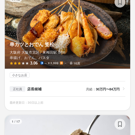
串カツとおでん 笠松
大阪府 大阪市北区 /
東梅田
駅
57m
串揚げ、おでん、パスタ
3.06
～￥3,999
－
16席
小さなお店
店長候補
月給：
30万円〜84万円
正社員
最終更新日：30日以上前
BR
1
/
17