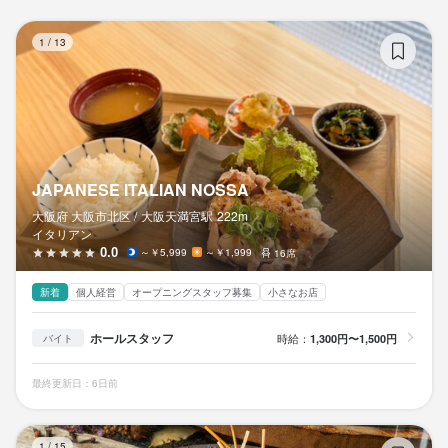
JA
1
/
13
JAPANESE ITALIAN NOSSA
大阪府 大阪市北区 /
大阪天満宮
駅
222m
イタリアン
0.0
～￥5,999
～￥1,999
16席
新着
個人経営
オープニングスタッフ募集
小さなお店
ホールスタッフ
時給：
1,300円〜1,500円
バイト
最終更新日：6日前
串
1
/
15