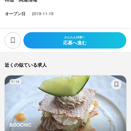
オープン日
2019-11-15
かんたん30秒！
応募へ進む
近くの似ている求人
BO
1
/
13
BOOCHiC