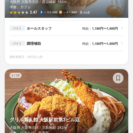
大阪府 大阪市北区 /
渡辺橋
駅
182m
洋食、カフェ
3.47
～￥5,999
～￥1,999
44席
ホールスタッフ
時給：
1,180円〜1,400円
バイト
調理補助
時給：
1,180円〜1,400円
バイト
最終更新日：30日以上前
グ
1
/
17
グリル異人館 大阪駅前第3ビル店
大阪府 大阪市北区 /
北新地
駅
242m
洋食、ビストロ、居酒屋