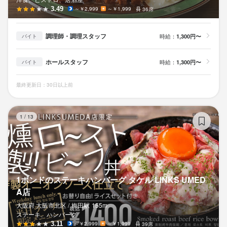
3.49
～￥2,999
～￥1,999
36席
調理師・調理スタッフ
時給：
1,300円〜
バイト
ホールスタッフ
時給：
1,300円〜
バイト
最終更新日：30日以上前
1
1
/
13
1ポンドのステーキハンバーグ タケル LINKS UMED
A店
大阪府 大阪市北区 /
梅田
駅
155m
ステーキ、ハンバーグ
3.11
～￥2,999
～￥1,999
39席