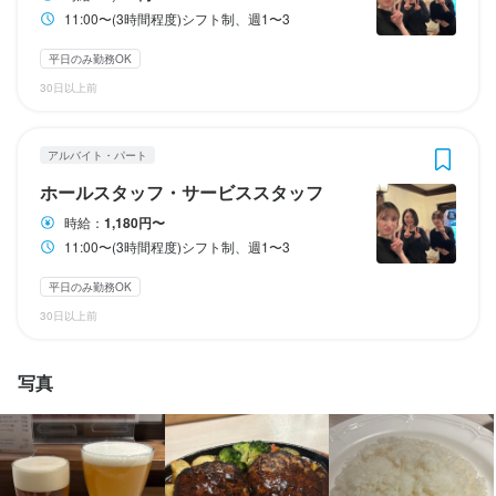
1ヶ月ごとのシフト制

1ヶ月ごとのシフト制

1ヶ月ごとのシフト制
11:00〜(3時間程度)シフト制、週1〜3
平日の営業になります
平日の営業になります
日曜定休
平日のみ勤務OK(土日休み)
年末年始休暇あり
GW休暇あり
日曜定休
日曜定休
平日のみ勤務OK(土日休み)
平日のみ勤務OK(土日休み)
年末年始休暇あり
年末年始休暇あり
GW休暇あり
GW休暇あり
平日のみ勤務OK
30日以上前
待遇
待遇
待遇
・契約期間の定めなし

アルバイト・パート
・契約期間の定めなし

・契約期間の定めなし

・社会保険なし

ホールスタッフ・サービススタッフ
・社会保険なし

・社会保険なし

・受動喫煙防止措置：屋内原則禁煙（喫煙専用室なし）

・受動喫煙防止措置：屋内原則禁煙（喫煙専用室なし）

・受動喫煙防止措置：屋内原則禁煙（喫煙専用室なし）

・独立支援制度なし
時給：
1,180円〜
・独立支援制度なし
・独立支援制度なし
11:00〜(3時間程度)シフト制、週1〜3
まかない・食事補助あり
制服貸与
制服貸与
制服貸与
平日のみ勤務OK
30日以上前
特徴
特徴
特徴
未経験者歓迎
フリーター歓迎
大学生歓迎
高校生歓迎
主婦・主夫歓迎
写真
女性活躍中
個人経営(2店舗以内)
小さなお店(20席未満)
未経験者歓迎
未経験者歓迎
フリーター歓迎
フリーター歓迎
大学生歓迎
大学生歓迎
高校生歓迎
高校生歓迎
主婦・主夫歓迎
主婦・主夫歓迎
女性活躍中
女性活躍中
個人経営(2店舗以内)
個人経営(2店舗以内)
小さなお店(20席未満)
小さなお店(20席未満)
仕事内容
仕事内容
仕事内容