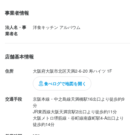
れた時点で外待ちが出来ていました。

洋食キッチン アルバウム
人気のご様子。

事業者情報
最終更新日2026/07/30
最終更新日2026/07/04
主菜が配膳された後、ご飯が到着。

最終更新日2026/07/04
法人名・事
洋食キッチン アルバウム
見た目が美しいご飯は、見ただけで旨いだろうと感じさせる品。

業者名
「味噌汁も来ますから」と言われる間に、ゴマ塩を掛けて勢揃い
するのを待つ。

店舗基本情報
先ずは味噌汁から。

麩が入った家庭的な味噌汁は、手作り感が有る妙な品。

住所
大阪府大阪市北区天満2-6-20 寿ハイツ 1F
ハンバーグに箸を入れると、肉汁が溢れる柔らかい焼き上がり。

口に入れると軽く咀嚼するだけで喉の奥に消えて行く。

食べログで地図を開く
俗に言う所の「飲める...
交通手段
京阪本線・中之島線天満橋駅16出口より徒歩約9
分

JR東西線大阪天満宮駅2出口より徒歩約11分

大阪メトロ堺筋線・谷町線南森町駅4-A出口より
徒歩約14分