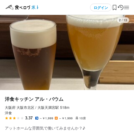
応募画面へ進む
応募画面へ進む
応募画面へ進む
メニュー
ログイン
3
/
13
ログイン・無料会員登録
食べログ求人TOP
求人検索
マイページ管理
閲覧履歴
洋食キッチン アル・バウム
大阪府 大阪市北区 /
大阪天満宮
駅
518m
気になる求人
洋食
3.37
～￥1,999
～￥1,999
10席
検索履歴・保存した条件
アットホームな雰囲気で働いてみませんか？♪