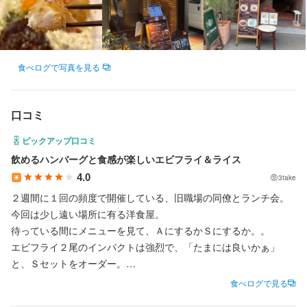
お店の採用担当者からのメッセージ
お店の採用担当者からのメッセージ
少しでも興味をお持ちでしたら、ぜひお気軽にご応募ください♪ご
少しでも興味をお持ちでしたら、ぜひお気軽にご応募ください♪ご
少しでも興味をお持ちでしたら、ぜひお気軽にご応募ください♪ご
応募を心よりお待ちしております。

応募を心よりお待ちしております。
応募を心よりお待ちしております。
ぜひ一緒に働きましょう！

何かわからないことがあればお気軽にご相談ください！
食べログで写真を見る
口コミ
店名
店名
ピックアップ口コミ
洋食キッチン アル・バウム
洋食キッチン アル・バウム
店名
飲めるハンバーグと食感が楽しいエビフライ＆ライス
洋食キッチン アル・バウム
4.0
3take
勤務地
勤務地
大阪府大阪市北区天満2-6-20 寿ハイツ 1F
大阪府大阪市北区天満2-6-20 寿ハイツ 1F
２週間に１回の頻度で開催している、旧職場の同僚とランチ会。

勤務地
今回は少し遠い場所に有る洋食屋。

大阪府大阪市北区天満2-6-20 寿ハイツ 1F
待っている間にメニューを見て、ＡにするかＳにするか。。

連絡先
連絡先
エビフライ２尾のインパクトは強烈で、「たまには良いかぁ」
064-309-6777
064-309-6777
連絡先
と、Ｓセットをオーダー。

064-309-6777
ご飯の量が調整戴ける様で、中盛りにてお願いする。

食べログで見る
法人名・事業者名
法人名・事業者名
料理が供されるまでに後客さん達が入店され、我々の料理が供さ
洋食キッチン アルバウム
洋食キッチン アルバウム
法人名・事業者名