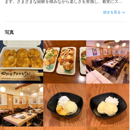
量を持って仕事を進められる点も魅力で、責任はありますが、成
ます。さまざまな経験を積みながら楽しさを実感し、着実にステ
賑わいが絶えない理由は、味が抜群でコスパも良いからです。定
功した瞬間をイメージしながら前向きに取り組んでいます。

【ホール業務】

【ホール業務】

【ホール業務】

【ホール業務】

ップアップできる環境です。

【自分の都合に合わせて働けます】

【自分の都合に合わせて働けます】

続きを見る
番ソースからオリジナルの変わり種、一品料理まで、気軽に関西
…『焼肉七つ星 福島店』 店長（2012年入社）

・開店・閉店準備

・開店・閉店準備

・開店・閉店準備

・開店・閉店準備

週1日から、1日2時間から勤務可能なので、家事や育児、学校との
週1日から、1日2時間から勤務可能なので、家事や育児、学校との
の味を楽しめるお店です。
・予約対応や管理

・予約対応や管理

・予約対応や管理

・予約対応や管理

【充実の待遇でお迎えします】

両立も問題ありません。

両立も問題ありません。

【入社のきっかけ】

・お客様のご案内

・お客様のご案内

・お客様のご案内

・お客様のご案内

・未経験でも月給22万円以上からスタート

写真
もちろん、しっかり稼ぎたい方はレギュラー勤務も大歓迎です。
もちろん、しっかり稼ぎたい方はレギュラー勤務も大歓迎です。
大学在学中にアルバイトとして働き、就職活動の時期に新しい業
・オーダー対応

・オーダー対応

・オーダー対応

・オーダー対応

・時間外手当は全額支給

態の立ち上げに関わる機会がありました。会社の方向性に共感
・料理の配膳・下膳

・料理の配膳・下膳

・料理の配膳・下膳

・料理の配膳・下膳

・フレックスタイム制で残業は少なめ

し、「挑戦できる環境がここにある」と感じて新卒で入社しまし
・会計業務 など

・会計業務 など

・会計業務 など

・会計業務 など

・基本的に土日祝休み

身に付くスキル
身に付くスキル
た。

【キッチン業務】

【キッチン業務】

【キッチン業務】

【キッチン業務】

包丁さばき
包丁さばき
飾り包丁
飾り包丁
盛り付け技術
盛り付け技術
高級食材の知識
高級食材の知識
日本酒の知識
日本酒の知識
スタッフが働きやすい待遇が整っており、長く安定して活躍でき
ウイスキーの知識
ウイスキーの知識
リキュール・スピリッツの知識
リキュール・スピリッツの知識
肉の知識
肉の知識
魚の知識
魚の知識
【仕事のやりがい】

・食材の仕入れや仕込み

・食材の仕入れや仕込み

・食材の仕入れや仕込み

・食材の仕入れや仕込み

る職場です。

野菜の知識
野菜の知識
店舗運営
店舗運営
スタッフの成長を周囲から認めてもらえたときにやりがいを感じ
・たこ焼きや一品料理の調理

・たこ焼きや一品料理の調理

・たこ焼きや一品料理の調理

・たこ焼きや一品料理の調理

ます。特にお客様から「このスタッフはいいね」と褒められた瞬
・盛り付けやトッピング

・盛り付けやトッピング

・盛り付けやトッピング

・盛り付けやトッピング

【代表からのメッセージ】

間は、頑張ってきてよかったと実感できる瞬間です。

・洗い場 など

・洗い場 など

・洗い場 など

・洗い場 など

ここまでご覧いただき、ありがとうございます。

応募資格
応募資格
…『博多もつ鍋やまや 大阪北浜店』 店長（2010年入社）
私たちの仕事は、単に食事を提供するだけではありません。

【マネジメント業務】

【マネジメント業務】

【マネジメント業務】

【マネジメント業務】

歓迎スキル・経験
歓迎スキル・経験
「食を通じてお客様と社会をつなぎ、豊かさを届ける」ことも、
・スタッフ育成やシフト管理

・スタッフ育成やシフト管理

・スタッフ育成やシフト管理

・スタッフ育成やシフト管理

飲食業界で働く者としての大切な使命だと考えています。

【未経験歓迎！】

【未経験歓迎！】

・売上・コスト・衛生管理

・売上・コスト・衛生管理

・売上・コスト・衛生管理

・売上・コスト・衛生管理

・新メニューの開発

・新メニューの開発

・新メニューの開発

・新メニューの開発

・ともに働く仲間を尊敬できる方

10代～30代の男女活躍中

10代～30代の男女活躍中
