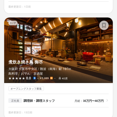
最終更新日：1日前
煮
1
/
7
煮炊き焼き鳥 御尽
大阪府 大阪市中央区 /
難波（南海）
駅
197m
鳥料理、おでん、居酒屋
0.0
～￥5,999
－
40席
オープニングスタッフ募集
調理師・調理スタッフ
月給：
35万円〜40万円
正社員
最終更新日：13日前