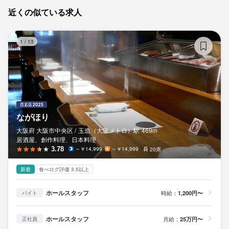
近くの似ている求人
な
1
/
13
ながほり
大阪府 大阪市中央区 /
玉造（大阪メトロ）
駅
469m
居酒屋、創作料理、日本料理
3.78
～￥14,999
～￥14,999
20席
新着
食べログ評価 3.5以上
ホールスタッフ
時給：
1,200円〜
バイト
ホールスタッフ
月給：
25万円〜
正社員