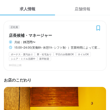
応募履歴
固定シフト制(決まった時間・曜日に働ける)
自由シフト制(毎回、時間・曜日を選べる)
求人情報
店舗情報
WEB履歴書
休日・休暇
スカウト・メルマガ受信設定
月8日休み/夏季休暇有り/年末年始休暇有り
正社員
店長候補・マネージャー
月8日以上休みあり
平日のみ勤務OK(土日休み)
完全週休2日制
ヘルプ・お問い合わせフォーム
産休・育休制度あり
夏季休暇あり
年末年始休暇あり
GW休暇あり
月給：
25万円〜
特別休暇あり
15:00~24:00(実働8h･休憩1h･シフト制･ ）営業時間によって変動あり
掲載をご検討の店舗様へ
ボーナス・賞与あり
寮・社宅あり
平日のみ勤務OK
ネイルOK
食べログ求人PRESS
シニア・ミドル活躍中
新卒歓迎
待遇
プライバシーポリシー
30日以上前
・契約期間の定めなし

利用規約
・社会保険完備（厚生年金、雇用保険、健康保険、労災保険）

・受動喫煙防止措置：屋内原則禁煙（喫煙専用室あり）

お店のこだわり
企業情報
・独立支援制度あり
まかない・食事補助あり
社会保険完備
制服貸与
研修制度あり
海外研修あり
生産者への訪問研修あり
社内イベントあり(旅行、BBQ等)
資格取得支援あり
独立支援制度あり
独立実績あり
車通勤OK
バイク通勤OK
髪型自由
服装自由
ひげOK
ネイルOK
ピアスOK