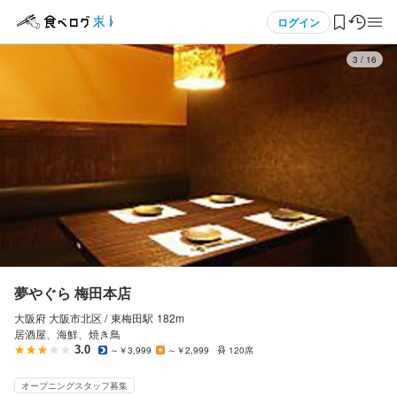
応募画面へ進む
メニュー
ログイン
3
/
16
夢やぐら 梅田本店
正社員
ログイン・無料会員登録
店長候補・マネージャー
店長候補・マネージャー
食べログ求人TOP
月給
250,000円〜
求人検索
ボーナス・賞与あり
昇給あり
住宅手当あり
寮・社宅あり(住み込み)
交通費支給
家族手当あり
資格手当・スキル手当あり
インセンティブあり
マイページ管理
退職金あり
給与手渡しOK
日払いOK
週払いOK
給与前払いOK
閲覧履歴
夢やぐら 梅田本店
勤務時間
大阪府 大阪市北区 /
東梅田
駅
182m
気になる求人
15:00~24:00(実働8h･休憩1h･シフト制･ ）営業時間によって変動
居酒屋、海鮮、焼き鳥
あり
3.0
～￥3,999
～￥2,999
120席
検索履歴・保存した条件
ランチタイムのみ勤務OK
終電考慮あり
ダブルワーク・副業OK
オープニングスタッフ募集
時短社員制度あり
残業月20時間以下
転勤なし
長期勤務歓迎
シフト制