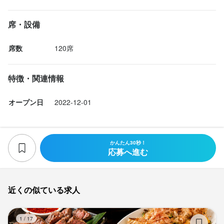
席・設備
席数
120席
特徴・関連情報
オープン日
2022-12-01
かんたん30秒！
応募へ進む
近くの似ている求人
も
1
/
17