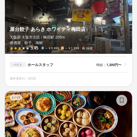
屋台餃子 あらき ホワイティ梅田店
大阪府 大阪市北区 /
梅田
駅
205m
居酒屋、餃子、海鮮
3.45
～￥3,999
～￥1,999
39席
ホールスタッフ
時給：
1,300円〜
バイト
最終更新日：8日前
焼
1
/
17