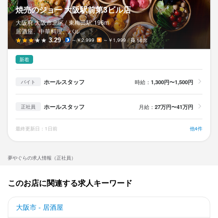
焼売のジョー 大阪駅前第3ビル店
大阪府 大阪市北区 /
東梅田
駅
196m
居酒屋、中華料理、バル
3.29
～￥2,999
～￥1,999
56席
新着
ホールスタッフ
時給：
1,300円〜1,500円
バイト
ホールスタッフ
月給：
27万円〜41万円
正社員
最終更新日：1日前
他4件
夢やぐらの求人情報（正社員）
このお店に関連する求人キーワード
大阪市 - 居酒屋