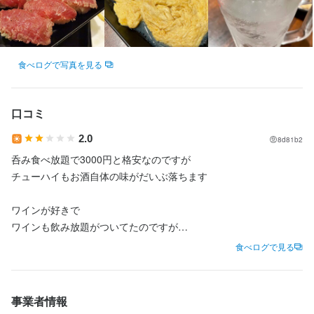
元します。昇給や各種手当、住宅手当や家族手当も充実。さら
に、社会保険完備やまかない付き、交通費支給など福利厚生も万
全です。服装や髪型も自由で個性を大切に働けます。

食べログで写真を見る
【プライベートも大切にできる】

月8日以上休みや完全週休2日制、夏季・年末年始・GWなどの長
期休暇も取得可能です。産休・育休や時短勤務などライフステー
口コミ
ジに合わせた働き方も実現。シフトも柔軟で、残業は月20時間以
下。無理なく長く働ける環境が整っています。
2.0
8d81b2
呑み食べ放題で3000円と格安なのですが

チューハイもお酒自体の味がだいぶ落ちます

身に付くスキル
ワインが好きで

包丁さばき
飾り包丁
ワインの知識
焼酎の知識
ウイスキーの知識
肉の知識
魚の知識
野菜の知識
チーズの知識
食器の知識
サービスマナー
ワインも飲み放題がついてたのですが

テーブルマナー
出店開業ノウハウ
店舗運営
メニュー開発
在庫切れでないと言われ

食べログで見る
仕入れ・食材の目利き
日本酒が＋300円で飲み放題に付けれると

言われましたが

事業者情報
＋500円でビール付きにしないと出来ないと言われて
