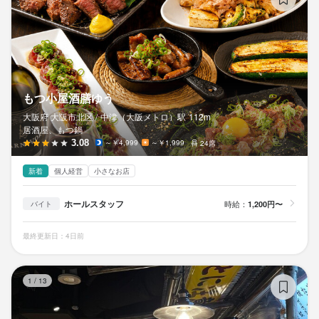
もつ小屋酒膳ゆう
大阪府 大阪市北区 /
中津（大阪メトロ）
駅
112m
居酒屋、もつ鍋
3.08
～￥4,999
～￥1,999
24席
新着
個人経営
小さなお店
ホールスタッフ
時給：
1,200円〜
バイト
最終更新日：4日前
屋
1
/
13