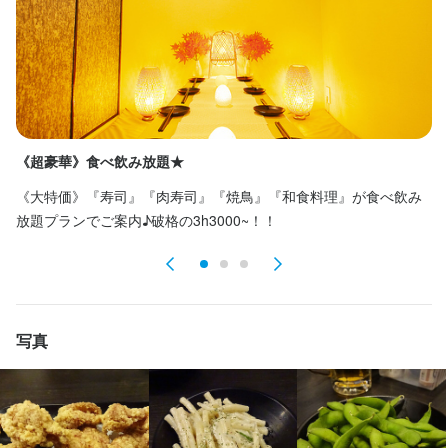
特徴
学歴不問
未経験者歓迎
独立希望者歓迎
新卒歓迎
第二新卒歓迎
Uターン・Iターン歓迎
フリーター歓迎
シニア・ミドル活躍中
女性活躍中
ブランクOK
オープニングスタッフ募集
駅チカ(徒歩5分以内)
スタッフの平均年齢20代
採用予定10名以上
応募者全員と面接
面接1回
《超豪華》食べ飲み放題★
2
《大特価》『寿司』『肉寿司』『焼鳥』『和食料理』が食べ飲み
【
仕事内容
放題プランでご案内♪破格の3h3000~！！
ス
当店の店長候補・マネージャーとして、まずは接客やホール業務
を中心に、店舗運営の基本を学んでいただきます。お客様のご案
内やオーダー受付、料理やドリンクの提供、会計、テーブルの片
付けなど、現場の業務を一通り経験していただきます。

写真
1日の平均的な接客組数は10～20組程度ですので、無理のない範
囲で業務を進めていただけます。ピークタイムでもスタッフ同士
で連携しながら業務を分担し、チームワークを大切にしています
ので、初めての方でも安心して働けます。
