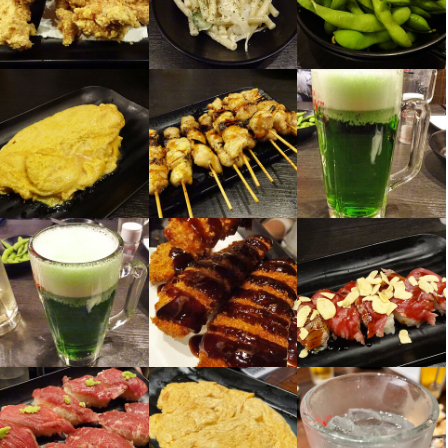
入社後は店長候補として段階的に業務を覚えていただきます。本
部によるフォロー体制が整っており、マニュアルや定期的な研修
を通じて着実にスキルアップできる環境です。分からないことは
いつでも相談できるので、未経験の方も安心してスタートできま
す。
この仕事のおすすめポイント
【スキルアップを全力サポート】

未経験からでも安心してスタートできる充実の研修制度や海外研
修、生産者訪問研修など、成長できる機会が豊富です。資格取得
支援や独立支援制度も整っており、独立実績も多数あります。学
歴や年齢に関係なく、やる気次第でどんどんステップアップでき
ます。

【成果をしっかり評価】

頑張りや成果はしっかりと給与やボーナス、インセンティブで還