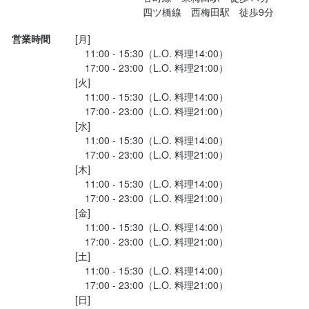
＼採用担当者より／

経営者・料理人として一流のオーナーシェフのもとでスキルを磨
独立を目指す方には、原価管理や食材選びなど、実践的なノウハ
るフレッシュな力を求めています！

　　　　　　　四ツ橋線　西梅田駅　徒歩9分
おかげさまで業績が好調なため、この度、新しい仲間を積極的に
けます。店舗は業績好調で、多くのお客様にご来店いただいてい
ウを惜しみなく伝授。飲食人としてさらなる高みを目指したい方
学生の方にとっては、将来の就職活動に役立つ貴重な経験を積む
必須スキル・経験
必須スキル・経験
募集しています。私たちと一緒に、お店をさらに盛り上げてくれ
ます。

は、ぜひこの機会を活かしてください。

営業時間
[月]

特に、以下のような方を歓迎します。

ことができるでしょう。

コミュニケーション能力
コミュニケーション能力
飲食店での接客経験
飲食店での調理経験
調理師免許
るフレッシュな力を求めています！

　11:00 - 15:30（L.O. 料理14:00）

高卒以上

高卒以上

　17:00 - 23:00（L.O. 料理21:00）

独立を目指す方には、原価管理や食材選びなど、実践的なノウハ
専門学校で培った知識やスキルを活かしたい方

少しでも興味をお持ちいただけましたら、ぜひご応募ください。

以下いずれかの経験がある方

イタリアンでの調理経験が5年以上、かつ合計の調理経験が7年以
[火]

特に、以下のような方を歓迎します。

ウを惜しみなく伝授。飲食人としてさらなる高みを目指したい方
あなたが学びたいことや挑戦したいことに、積極的に取り組める
何事にも積極的に挑戦する意欲をお持ちの方

上の方

　11:00 - 15:30（L.O. 料理14:00）

は、ぜひこの機会を活かしてください。

環境です。アイデアがあれば、ぜひ発信してください！
常に前向きな姿勢で仕事に取り組める方

✔店長経験（業態不問）

　17:00 - 23:00（L.O. 料理21:00）

専門学校で培った知識やスキルを活かしたい方

✔ホテルやレストランでのサービス経験5年以上

料理長のご経験がなくても大丈夫です。

[水]

何事にも積極的に挑戦する意欲をお持ちの方

学生の方にとっては、将来の就職活動に役立つ貴重な経験を積む
　11:00 - 15:30（L.O. 料理14:00）

身に付くスキル
常に前向きな姿勢で仕事に取り組める方

あなたが学びたいことや挑戦したいことに、積極的に取り組める
こんな方におすすめ！

✔これまでの経験を活かしつつ、さらに技術を高めたい方

　17:00 - 23:00（L.O. 料理21:00）

ことができるでしょう。

✔自分のファンをつくりたい方

✔料理人として、より多くのスキルを身につけたい方

環境です。アイデアがあれば、ぜひ発信してください！
[木]

店名
包丁さばき
ピザ生地づくり・窯焼き
製麺技術
盛り付け技術
製菓技術
✔「すべてはお客様のために」スキルを磨きたい方

✔自分のファンをつくりたい方

　11:00 - 15:30（L.O. 料理14:00）

学生の方にとっては、将来の就職活動に役立つ貴重な経験を積む
少しでも興味をお持ちいただけましたら、ぜひご応募ください。

カクテル技法
高級食材の知識
ワインの知識
日本酒の知識
焼酎の知識
BRIANZA OSAKA
✔経験を積んで将来独立したい方

✔「すべてはお客様のために」スキルを磨きたい方

　17:00 - 23:00（L.O. 料理21:00）

ことができるでしょう。

ウイスキーの知識
リキュール・スピリッツの知識
コーヒーの知識
肉の知識
✔一流シェフの元で仕事をしたい方

✔経験を積んで将来独立したい方

[金]

魚の知識
野菜の知識
チーズの知識
サービスマナー
テーブルマナー
身に付くスキル
✔休日や待遇も重視したい方

✔一流シェフの元で仕事をしたい方

出店開業ノウハウ
店舗運営
メニュー開発
仕入れ・食材の目利き
　11:00 - 15:30（L.O. 料理14:00）

勤務地
少しでも興味をお持ちいただけましたら、ぜひご応募ください。

✔休日や待遇も重視したい方
　17:00 - 23:00（L.O. 料理21:00）

大阪府大阪市北区大深町5-54 グラングリーン大阪 南館 3F
包丁さばき
ピザ生地づくり・窯焼き
製麺技術
盛り付け技術
製菓技術
あなたにお会いできることを心待ちにしています！
／

カクテル技法
高級食材の知識
ワインの知識
日本酒の知識
焼酎の知識
[土]

ウイスキーの知識
リキュール・スピリッツの知識
コーヒーの知識
肉の知識
今までの経験を活かし、

歓迎スキル・経験
　11:00 - 15:30（L.O. 料理14:00）

応募資格
法人名・事業者名
魚の知識
野菜の知識
チーズの知識
サービスマナー
テーブルマナー
さらにサービス力をアップしたい方、

　17:00 - 23:00（L.O. 料理21:00）

店名
出店開業ノウハウ
店舗運営
メニュー開発
仕入れ・食材の目利き
株式会社Signal
飲食店での接客経験
調理師免許
大歓迎です。

[日]

必須スキル・経験
BRIANZA OSAKA