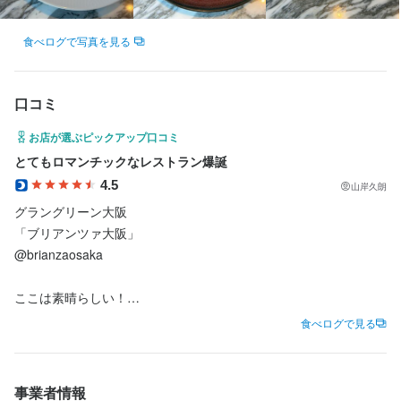
・会計業務

積極的に取り組んでいただきたいと考えています。

カクテル技法
高級食材の知識
ワインの知識
日本酒の知識
焼酎の知識
ウイスキーの知識
リキュール・スピリッツの知識
コーヒーの知識
肉の知識
・片付け など

必須スキル・経験
魚の知識
野菜の知識
チーズの知識
サービスマナー
テーブルマナー
　　株式会社Signalで働く魅力とは

　　株式会社Signalで働く魅力とは

食べログで写真を見る
キャリアアップを目指し、日々研鑽を積んでいける環境です。

応募資格
出店開業ノウハウ
店舗運営
メニュー開発
仕入れ・食材の目利き
コミュニケーション能力
慣れてきたら、アルバイトスタッフの指導にも積極的に取り組ん
高卒以上

・。'.・。'.・。'.・。'.・。'.・。'.・。'.・。

・。'.・。'.・。'.・。'.・。'.・。'.・。'.・。

でいただきたいと考えています。

＼求める人物像／

必須スキル・経験
✔未経験者歓迎！

口コミ
「お客様に感動を与えたい」「飲食人として成長したい」とい
応募資格
✔経験者優遇
コミュニケーション能力
キャリアアップを目指し、日々研鑽を積んでいける環境です。

う、学ぶ意欲に溢れる方を心よりお待ちしています！

お店が選ぶピックアップ口コミ
高卒以上

【1】安定基盤で安心して働ける環境

【1】安定基盤で安心して働ける環境

必須スキル・経験
歓迎スキル・経験
とてもロマンチックなレストラン爆誕
✔未経験者歓迎！

￣￣￣￣￣￣￣￣￣￣￣￣￣￣￣￣￣￣

￣￣￣￣￣￣￣￣￣￣￣￣￣￣￣￣￣￣

＼求める人物像／

＼スタッフの声／

コミュニケーション能力
✔経験者優遇
飲食店での調理経験
飲食店での接客経験
調理師免許
4.5
山岸久朗
当社は大手総合商社のグループ会社として、安定した経営基盤が
当社は大手総合商社のグループ会社として、安定した経営基盤が
「お客様に感動を与えたい」「飲食人として成長したい」とい
「まずやってみな」が合言葉。失敗を恐れずに挑戦できる環境が
高卒以上

魅力です。安心して仕事に集中できるよう「早番・遅番制度」を
魅力です。安心して仕事に集中できるよう「早番・遅番制度」を
グラングリーン大阪

う、学ぶ意欲に溢れる方を心よりお待ちしています！

魅力。

歓迎スキル・経験
✔未経験者歓迎！

導入。予約状況により「10:00〜15:00」や「16:00〜23:00」とい
導入。予約状況により「10:00〜15:00」や「16:00〜23:00」とい
「ブリアンツァ大阪」

自分のやりたいことを二つ返事で応援してくれる会社なので、成
✔経験者優遇
飲食店での調理経験
飲食店での接客経験
調理師免許
った勤務も可能で、しっかり休んで勤務日は集中できる環境で
った勤務も可能で、しっかり休んで勤務日は集中できる環境で
@brianzaosaka 

＼スタッフの声／

長の実感を得ながら仕事を楽しめます。
求める人物像
す。

す。

歓迎スキル・経験
「まずやってみな」が合言葉。失敗を恐れずに挑戦できる環境が
（こんな方を歓迎します）

ここは素晴らしい！

魅力。

飲食店での調理経験
飲食店での接客経験
調理師免許
・前向きな気持ちで意欲的に取り組める方

【2】一流のオーナーシェフから学べる成長の機会

【2】一流のオーナーシェフから学べる成長の機会

夢のような景色。

この仕事のおすすめポイント
自分のやりたいことを二つ返事で応援してくれる会社なので、成
食べログで見る
求める人物像
・スキルアップを目指す方

￣￣￣￣￣￣￣￣￣￣￣￣￣￣￣￣￣￣￣￣￣

￣￣￣￣￣￣￣￣￣￣￣￣￣￣￣￣￣￣￣￣￣

日中は緑の公園を借景。

長の実感を得ながら仕事を楽しめます。
・。'.・。'.・。'.・。'.・。'.・。'.・。'.・。

＼求める人物像／

・活気あふれる職場で働きたい方

経営者・料理人として一流のオーナーシェフのもとでスキルを磨
経営者・料理人として一流のオーナーシェフのもとでスキルを磨
日没後は高層ビルのアーバンな夜景。

「お客様に感動を与えたい」「飲食人として成長したい」とい
けます。店舗は業績好調で、多くのお客様にご来店いただいてい
けます。店舗は業績好調で、多くのお客様にご来店いただいてい
特に公園に面したカップルシートは、他から見えないように隠し
求める人物像
事業者情報
　　株式会社Signalで働く魅力とは
