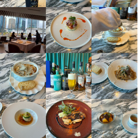
ります。頑張りが正当に評価されるので、モチベーション高く働
■あのBrianzaブランドのお店が

六本木の「La Brianza」、大手町の「BRIANZA TOKYO」など、
★シフトの融通◎ダブルワークも歓迎！

ライフスタイルに合わせてシフトを調整しますので、お気軽にご
・配膳

管理業務全般▼

けますよ。

　大阪に初上陸！　

グループ7店舗は、いずれも「なかなか予約が取れない」といわれ
￣￣Ｖ￣￣￣￣￣￣￣￣￣￣￣￣￣￣￣

相談ください。もちろん、学生さんや主婦（夫）の方など、幅広
・ドリンクの作成

・食材管理

○･｡☆―――――――――――――☆｡･○

る人気店です。

「他の仕事と両立したい」というフリーターさん歓迎。あなたの
い層からのご応募をお待ちしています！

・会計業務

・スタッフ育成

★シフトの融通◎ダブルワークも歓迎！

そんなBrianzaブランドがついに関西に初上陸。

ライフスタイルに合わせてシフトを調整しますので、お気軽にご
・片付け

・新メニュー開発

￣￣Ｖ￣￣￣￣￣￣￣￣￣￣￣￣￣￣￣

六本木の「La　Brianza」、大手町の「BRIANZA TOKYO」、な
2025年3月、話題の新エリア「グラングリーン大阪」にオープン
相談ください。もちろん、学生さんや主婦（夫）の方など、幅広
★駅チカで通勤アクセス抜群！

・店舗運営など

「他の仕事と両立したい」というフリーターさん歓迎。あなたの
ど、グループ7店舗はいずれも「なかなか予約が取れない」といわ
しました！

い層からのご応募をお待ちしています！

￣￣Ｖ￣￣￣￣￣￣￣￣￣￣￣

管理業務全般▼

ライフスタイルに合わせてシフトを調整しますので、お気軽にご
れる人気店です。そんなBrianzaブランドがついに関西に初上陸。
複数の路線が利用できるため、電車での通勤も非常に便利です。
・人材育成

お客様に感動を届けられる飲食人として成長したい、意欲あふれ
相談ください。もちろん、学生さんや主婦（夫）の方など、幅広
2025年3月、話題の新エリア「グラングリーン大阪」にオープン
【仕事内容】

★駅チカで通勤アクセス抜群！

・数値管理

る方からのご応募をお待ちしております！」

い層からのご応募をお待ちしています！

しました！

￣￣Ｖ￣￣￣￣￣￣￣￣￣￣￣

・マネジメント など

調理業務全般▼

複数の路線が利用できるため、電車での通勤も非常に便利です。
＼スタッフの声／

★駅チカで通勤アクセス抜群！

・仕込み

身に付くスキル
交通費もしっかり支給しますので、安心してください♪
店長候補として、接客業務全般をお任せ!

「まずやってみな」が合言葉。失敗を恐れずに挑戦できる環境が
￣￣Ｖ￣￣￣￣￣￣￣￣￣￣￣

【仕事内容】

・発注、在庫管理

魅力。

包丁さばき
ピザ生地づくり・窯焼き
製麺技術
盛り付け技術
製菓技術
複数の路線が利用できるため、電車での通勤も非常に便利です。
・清掃業務

お客様に感動を届けられる飲食人として成長したい、意欲あふれ
自分のやりたいことを二つ返事で応援してくれる会社なので、成
カクテル技法
高級食材の知識
ワインの知識
日本酒の知識
焼酎の知識
接客業務全般▼

・衛生管理

身に付くスキル
ウイスキーの知識
リキュール・スピリッツの知識
コーヒーの知識
肉の知識
る方からのご応募をお待ちしております！」
長の実感を得ながら仕事を楽しめます。
魚の知識
野菜の知識
チーズの知識
サービスマナー
テーブルマナー
・ご案内

・調理業務 など

包丁さばき
出店開業ノウハウ
ピザ生地づくり・窯焼き
店舗運営
メニュー開発
製麺技術
仕入れ・食材の目利き
盛り付け技術
製菓技術
・オーダー

カクテル技法
高級食材の知識
ワインの知識
日本酒の知識
焼酎の知識
身に付くスキル
・配膳

あなたには、調理や盛り付け、料理長の補助といったキッチン業
ウイスキーの知識
リキュール・スピリッツの知識
コーヒーの知識
肉の知識
この仕事のおすすめポイント
この仕事のおすすめポイント
魚の知識
野菜の知識
チーズの知識
サービスマナー
テーブルマナー
・ドリンクの作成

務全般をお任せします。加えて、アルバイトスタッフの指導にも
応募資格
包丁さばき
ピザ生地づくり・窯焼き
製麺技術
盛り付け技術
製菓技術
出店開業ノウハウ
店舗運営
メニュー開発
仕入れ・食材の目利き
・。'.・。'.・。'.・。'.・。'.・。'.・。'.・。

・。'.・。'.・。'.・。'.・。'.・。'.・。'.・。
