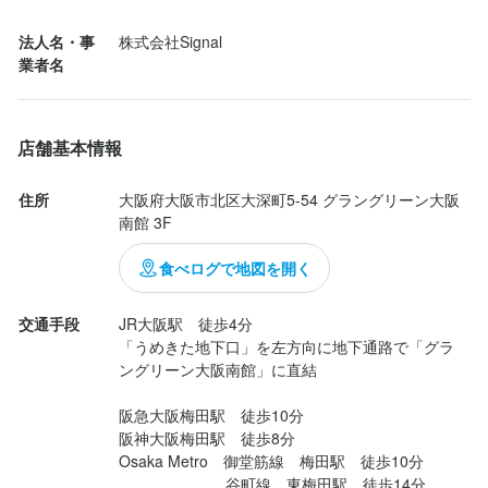
う、学ぶ意欲に溢れる方を心よりお待ちしています！

ます。

ます。

てあって、特段に貸切り感がえげつない。

この仕事のおすすめポイント
＼求める人物像／

法人名・事
株式会社Signal
「お客様に感動を与えたい」「飲食人として成長したい」とい
・。'.・。'.・。'.・。'.・。'.・。'.・。'.・。

・。'.・。'.・。'.・。'.・。'.・。'.・。'.・。

選考の流れ
＼スタッフの声／

独立を目指す方には、原価管理や食材選びなど、実践的なノウハ
独立を目指す方には、原価管理や食材選びなど、実践的なノウハ
東京では大人気のイタリアン。

業者名
う、学ぶ意欲に溢れる方を心よりお待ちしています！

「まずやってみな」が合言葉。失敗を恐れずに挑戦できる環境が
ウを惜しみなく伝授。飲食人としてさらなる高みを目指したい方
ウを惜しみなく伝授。飲食人としてさらなる高みを目指したい方
それがこのたび大阪進出。

応募後、原則2営業日以内に返信しております。1回の面接を経て
　　株式会社Signalで働く魅力とは

魅力。

は、ぜひこの機会を活かしてください。

は、ぜひこの機会を活かしてください。

#六本木ヒルズ

内定となります。気兼ねなくご相談ください。
＼スタッフの声／

【1】安定基盤で安心して働ける環境

自分のやりたいことを二つ返事で応援してくれる会社なので、成
のお店には行ったことあります。

店舗基本情報
「まずやってみな」が合言葉。失敗を恐れずに挑戦できる環境が
・。'.・。'.・。'.・。'.・。'.・。'.・。'.・。

￣￣￣￣￣￣￣￣￣￣￣￣￣￣￣￣￣￣

長の実感を得ながら仕事を楽しめます。
それが満を持して大阪進出。

魅力。

当社は大手総合商社のグループ会社として、安定した経営基盤が
あなたが学びたいことや挑戦したいことに、積極的に取り組める
あなたが学びたいことや挑戦したいことに、積極的に取り組める
お料理は季節の旬をとらえ、

お店の採用担当者からのメッセージ
住所
大阪府大阪市北区大深町5-54 グラングリーン大阪 
自分のやりたいことを二つ返事で応援してくれる会社なので、成
魅力です。安心して仕事に集中できるよう「早番・遅番制度」を
環境です。アイデアがあれば、ぜひ発信してください！
環境です。アイデアがあれば、ぜひ発信してください！
ここにしかない工夫で沸かせる。

南館 3F
長の実感を得ながら仕事を楽しめます。
【1】安定基盤で安心して働ける環境

導入。予約状況により「10:00〜15:00」や「16:00〜23:00」とい
選考の流れ
＼採用担当者より／

ワインのペアリングも秀逸。

￣￣￣￣￣￣￣￣￣￣￣￣￣￣￣￣￣￣

った勤務も可能で、しっかり休んで勤務日は集中できる環境で
おかげさまで業績が好調なため、この度、新しい仲間を積極的に
はっきり言って、東京店よりこっちのほうが何倍もいい！

食べログで地図を開く
応募後、原則2営業日以内に返信しております。1回の面接を経て
当社は大手総合商社のグループ会社として、安定した経営基盤が
す。

身に付くスキル
身に付くスキル
募集しています。私たちと一緒に、お店をさらに盛り上げてくれ
内定となります。気兼ねなくご相談ください。
選考の流れ
魅力です。安心して仕事に集中できるよう「早番・遅番制度」を
るフレッシュな力を求めています！

…ただし！

交通手段
JR大阪駅　徒歩4分

包丁さばき
包丁さばき
ピザ生地づくり・窯焼き
ピザ生地づくり・窯焼き
製麺技術
製麺技術
盛り付け技術
盛り付け技術
製菓技術
製菓技術
導入。予約状況により「10:00〜15:00」や「16:00〜23:00」とい
【2】一流のオーナーシェフから学べる成長の機会

#グラングリーン大阪 

「うめきた地下口」を左方向に地下通路で「グラ
応募後、原則2営業日以内に返信しております。1回の面接を経て
カクテル技法
カクテル技法
高級食材の知識
高級食材の知識
ワインの知識
ワインの知識
日本酒の知識
日本酒の知識
焼酎の知識
焼酎の知識
った勤務も可能で、しっかり休んで勤務日は集中できる環境で
￣￣￣￣￣￣￣￣￣￣￣￣￣￣￣￣￣￣￣￣￣

特に、以下のような方を歓迎します。

ウイスキーの知識
ウイスキーの知識
リキュール・スピリッツの知識
リキュール・スピリッツの知識
コーヒーの知識
コーヒーの知識
肉の知識
肉の知識
ングリーン大阪南館」に直結

って、できた時はマスコミも大騒ぎやったけど、最近は万博フィ
内定となります。気兼ねなくご相談ください。
お店の採用担当者からのメッセージ
す。

経営者・料理人として一流のオーナーシェフのもとでスキルを磨
魚の知識
魚の知識
野菜の知識
野菜の知識
チーズの知識
チーズの知識
サービスマナー
サービスマナー
テーブルマナー
テーブルマナー
ーバーですっかり露出されてない…？久しぶりに訪れたら、この
出店開業ノウハウ
出店開業ノウハウ
店舗運営
店舗運営
メニュー開発
メニュー開発
仕入れ・食材の目利き
仕入れ・食材の目利き
けます。店舗は業績好調で、多くのお客様にご来店いただいてい
阪急大阪梅田駅　徒歩10分

＼採用担当者より／

専門学校で培った知識やスキルを活かしたい方

南館全体が人スッカラカン。やばい！こんな良いリストランテ...
阪神大阪梅田駅　徒歩8分

【2】一流のオーナーシェフから学べる成長の機会

ます。

おかげさまで業績が好調なため、この度、新しい仲間を積極的に
何事にも積極的に挑戦する意欲をお持ちの方

お店の採用担当者からのメッセージ
Osaka Metro　御堂筋線　梅田駅　徒歩10分

￣￣￣￣￣￣￣￣￣￣￣￣￣￣￣￣￣￣￣￣￣

募集しています。私たちと一緒に、お店をさらに盛り上げてくれ
常に前向きな姿勢で仕事に取り組める方

応募資格
応募資格
　　　　　　　谷町線　東梅田駅　徒歩14分
