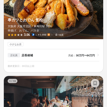
法人名・事業者名
株式会社Signal
店名
串カツとおでん 笠松
BRIANZA OSAKA
大阪府 大阪市北区 /
東梅田
駅
57m
最終更新日2026/05/29
串揚げ、おでん、パスタ
3.06
～￥3,999
－
16席
勤務地
大阪府大阪市北区大深町5-54 グラングリーン大阪 南館 3F
小さなお店
法人名・事業者名
店長候補
月給：
30万円〜84万円
正社員
株式会社Signal
最終更新日：30日以上前
最終更新日2026/05/29
BI
1
/
13