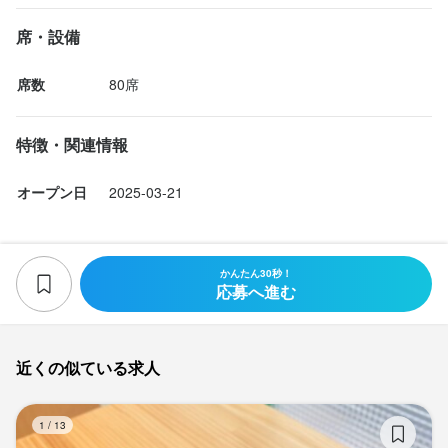
￣￣Ｖ￣￣￣￣￣￣￣￣￣￣￣￣

求める人物像
選考の流れ
飲食店での調理経験
飲食店での接客経験
調理師免許
席・設備
価格帯に合わせた調理・接客スキルや、人・モノ・カネの知識な
（こんな方を歓迎します）

応募後、原則2営業日以内に返信しております。1回の面接を経て
ど、当社は多くの学びに満ちた環境だと自負しています。

・前向きな気持ちで意欲的に取り組める方

内定となります。気兼ねなくご相談ください。
席数
80席
・スキルアップを目指す方

豊富な経験を持つ当社には、活躍できるステージが多数ありま
求める人物像
・活気あふれる職場で働きたい方

す！個々の希望や頑張りに応じた選択肢をご用意し、大手企業グ
特徴・関連情報
＼求める人物像／

お店の採用担当者からのメッセージ
ループの健全な労働環境で、あなたの夢の実現をサポートしま
「お客様に感動を与えたい」「飲食人として成長したい」とい
す。

★採用担当者からのメッセージ★

オープン日
2025-03-21
う、学ぶ意欲に溢れる方を心よりお待ちしています！

￣￣Ｖ￣￣￣￣￣￣￣￣￣￣￣￣

選考の流れ
少しでもご興味をお持ちいただけましたら、まずは一度お話しし
価格帯に合わせた調理・接客スキルや、人・モノ・カネの知識な
＼スタッフの声／

てみませんか？ご応募お待ちしております。
応募後、原則2営業日以内に返信しております。1回の面接を経て
ど、当社は多くの学びに満ちた環境だと自負しています。

「まずやってみな」が合言葉。失敗を恐れずに挑戦できる環境が
かんたん30秒！
内定となります。気兼ねなくご相談ください。
応募へ進む
魅力。

豊富な経験を持つ当社には、活躍できるステージが多数ありま
自分のやりたいことを二つ返事で応援してくれる会社なので、成
す！個々の希望や頑張りに応じた選択肢をご用意し、大手企業グ
長の実感を得ながら仕事を楽しめます。
お店の採用担当者からのメッセージ
ループの健全な労働環境で、あなたの夢の実現をサポートしま
近くの似ている求人
店名
す。

★採用担当者からのメッセージ★

BRIANZA OSAKA
選考の流れ
￣￣Ｖ￣￣￣￣￣￣￣￣￣￣￣￣

JA
1
/
13
少しでもご興味をお持ちいただけましたら、まずは一度お話しし
価格帯に合わせた調理・接客スキルや、人・モノ・カネの知識な