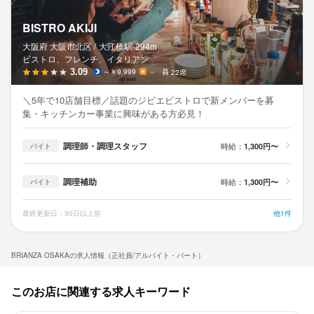
BISTRO AKIJI
大阪府 大阪市北区 /
大江橋
駅
294m
ビストロ、フレンチ、イタリアン
3.09
～￥9,999
－
22席
＼5年で10店舗目標／話題のジビエビストロで新メンバーを募
集・キッチンカー事業に興味がある方必見！
調理師・調理スタッフ
時給：
1,300円〜
バイト
調理補助
時給：
1,300円〜
バイト
最終更新日：30日以上前
他1件
BRIANZA OSAKAの求人情報（正社員/アルバイト・パート）
このお店に関連する求人キーワード