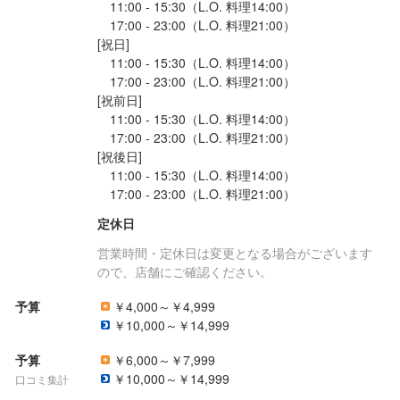
＼
　11:00 - 15:30（L.O. 料理14:00）

コミュニケーション能力
飲食店での接客経験
　17:00 - 23:00（L.O. 料理21:00）

応募資格
店名
歓迎スキル・経験
最終更新日2026/05/29
[祝日]

高卒以上

勤務地
求める人物像
BRIANZA OSAKA
　11:00 - 15:30（L.O. 料理14:00）

【未経験ＯＫ】

大阪府大阪市北区大深町5-54 グラングリーン大阪 南館 3F
飲食店での調理経験
調理師免許
必須スキル・経験
　17:00 - 23:00（L.O. 料理21:00）

（こんな方を歓迎します）

[祝前日]

【経験者歓迎】

勤務地
コミュニケーション能力
・前向きな気持ちで意欲的に取り組める方

法人名・事業者名
　11:00 - 15:30（L.O. 料理14:00）

ジャンル問わず、経験者は特に歓迎します。

大阪府大阪市北区大深町5-54 グラングリーン大阪 南館 3F
株式会社Signal
高卒以上

・スキルアップを目指す方

　17:00 - 23:00（L.O. 料理21:00）

給与面でも優遇させていただきます。

求める人物像
【未経験ＯＫ】

・活気あふれる職場で働きたい方

[祝後日]

法人名・事業者名
　11:00 - 15:30（L.O. 料理14:00）

☆こんな方におすすめ☆

＼求める人物像／

【経験者歓迎】

株式会社Signal
最終更新日2026/05/29
✔自分のファンをつくりたい方

「お客様に感動を与えたい」「飲食人として成長したい」とい
ジャンル問わず、経験者は特に歓迎します。

✔「すべてはお客様のために」スキルを磨きたい方

定休日
給与面でも優遇させていただきます。

う、学ぶ意欲に溢れる方を心よりお待ちしています！

✔経験を積んで将来独立したい方

選考の流れ
✔一流シェフの元で仕事をしたい方

最終更新日2026/05/29
営業時間・定休日は変更となる場合がございます
☆こんな方におすすめ☆

＼スタッフの声／

✔休日や待遇も重視したい方
応募後、原則2営業日以内に返信しております。1回の面接を経て
ので、店舗にご確認ください。
✔自分のファンをつくりたい方

「まずやってみな」が合言葉。失敗を恐れずに挑戦できる環境が
内定となります。気兼ねなくご相談ください。
✔「すべてはお客様のために」スキルを磨きたい方

予算
￥4,000～￥4,999
歓迎スキル・経験
魅力。

✔経験を積んで将来独立したい方

￥10,000～￥14,999
自分のやりたいことを二つ返事で応援してくれる会社なので、成
✔一流シェフの元で仕事をしたい方

飲食店での調理経験
飲食店での接客経験
調理師免許
長の実感を得ながら仕事を楽しめます。
お店の採用担当者からのメッセージ
✔休日や待遇も重視したい方
予算
￥6,000～￥7,999
￥10,000～￥14,999
口コミ集計
★採用担当者からのメッセージ★

歓迎スキル・経験