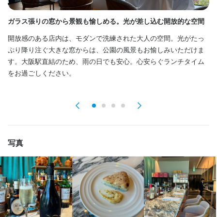
円負担）

円負担）

らも、営業中は全スタッフが一丸となったチーム体制で店舗運営
この仕事のおすすめポイント
・副業容認制度（同業種も可）

・副業容認制度（同業種も可）

にあたっています。
ガラス張りの窓から景観も愉しめる。光が差し込む開放的な空間
6
仕事内容
仕事内容
・結婚・出産祝い金

・結婚・出産祝い金

＼働く魅力／

・慶弔見舞金

・慶弔見舞金

開放感のある店内は、モダンで洗練された大人の空間。光がたっ
ラ
★高時給でしっかり稼げる！

○･｡☆―――――――――――――☆｡･○

■あのBrianzaブランドのお店がついに関西初上陸したんです！　

・短時間労働制度

・短時間労働制度

この仕事のおすすめポイント
ぷり降り注ぐ大きな窓からは、公園の風景もお愉しみいただけま
￣￣Ｖ￣￣￣￣￣￣￣￣￣

■あのBrianzaブランドのお店が

六本木の「La Brianza」、大手町の「BRIANZA TOKYO」など、
この仕事のおすすめポイント
・リファラル採用制度（紹介者に年間最大30万円支給）

・リファラル採用制度（紹介者に年間最大30万円支給）

す。大阪駅直結のため、雨の日でも安心。心安らぐランチタイム
＼働く魅力／

未経験の方も時給1300円からスタート★試用期間終了後、月々の
・独立支援（アドバイスや業者紹介など）
・独立支援（アドバイスや業者紹介など）
　大阪に初上陸！　

グループ7店舗は、いずれも「なかなか予約が取れない」といわれ
・。'.・。'.・。'.・。'.・。'.・。'.・。'.・。

をお過ごしください。
★高時給でしっかり稼げる！

勤務時間に応じて時給がアップ！

○･｡☆―――――――――――――☆｡･○

る人気店です。

まかない・食事補助あり
まかない・食事補助あり
社会保険完備
社会保険完備
制服貸与
制服貸与
研修制度あり
研修制度あり
￣￣Ｖ￣￣￣￣￣￣￣￣￣

できるため、しっかり稼ぎたい方にぴったりです。

そんなBrianzaブランドがついに関西に初上陸。

生産者への訪問研修あり
生産者への訪問研修あり
社内イベントあり(旅行、BBQ等)
社内イベントあり(旅行、BBQ等)
資格取得支援あり
資格取得支援あり
＼働く魅力／

独立実績あり
独立実績あり
髪型自由
髪型自由
ひげOK
ひげOK
未経験の方も時給1300円からスタート★試用期間終了後、月々の
六本木の「La　Brianza」、大手町の「BRIANZA TOKYO」、な
2025年3月、話題の新エリア「グラングリーン大阪」にオープン
★高時給でしっかり稼げる！

勤務時間に応じて時給がアップ！

→月80〜120時間勤務: 【時給1500円】

ど、グループ7店舗はいずれも「なかなか予約が取れない」といわ
しました！

￣￣Ｖ￣￣￣￣￣￣￣￣￣

できるため、しっかり稼ぎたい方にぴったりです。

→月120時間以上勤務: 【時給1600円】

れる人気店です。そんなBrianzaブランドがついに関西に初上陸。
特徴
特徴
未経験の方も時給1300円からスタート★試用期間終了後、月々の
2025年3月、話題の新エリア「グラングリーン大阪」にオープン
【仕事内容】

写真
勤務時間に応じて時給がアップ！

→月80〜120時間勤務: 【時給1500円】

あなたのやる気やスキルに応じて、さらなる昇給のチャンスもあ
しました！

学歴不問
学歴不問
未経験者歓迎
未経験者歓迎
独立希望者歓迎
独立希望者歓迎
新卒歓迎
新卒歓迎
第二新卒歓迎
第二新卒歓迎
できるため、しっかり稼ぎたい方にぴったりです。

Uターン・Iターン歓迎
Uターン・Iターン歓迎
フリーター歓迎
フリーター歓迎
女性活躍中
女性活躍中
ブランクOK
ブランクOK
→月120時間以上勤務: 【時給1600円】

ります。頑張りが正当に評価されるので、モチベーション高く働
調理業務全般:▼

駅チカ(徒歩5分以内)
駅チカ(徒歩5分以内)
採用予定10名以上
採用予定10名以上
面接1回
面接1回
けますよ。

【仕事内容】

・食材の選定

→月80〜120時間勤務: 【時給1500円】

あなたのやる気やスキルに応じて、さらなる昇給のチャンスもあ
・仕込み

→月120時間以上勤務: 【時給1600円】

ります。頑張りが正当に評価されるので、モチベーション高く働
★シフトの融通◎ダブルワークも歓迎！

接客業務全般▼

・調理

仕事内容
仕事内容
けますよ。

￣￣Ｖ￣￣￣￣￣￣￣￣￣￣￣￣￣￣￣

・ご案内

・盛り付けまで

あなたのやる気やスキルに応じて、さらなる昇給のチャンスもあ
○･｡☆―――――――――――――☆｡･○

■あのBrianzaブランドのお店がついに関西初上陸したんです！　

「他の仕事と両立したい」というフリーターさん歓迎。あなたの
・オーダー
