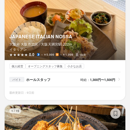
応募後、原則2営業日以内に返信しております。1回の面接を経て
てみませんか？ご応募お待ちしております。
勤務地
ど、当社は多くの学びに満ちた環境だと自負しています。

内定となります。気兼ねなくご相談ください。
大阪府大阪市北区大深町5-54 グラングリーン大阪 南館 3F
豊富な経験を持つ当社には、活躍できるステージが多数ありま
法人名・事業者名
す！個々の希望や頑張りに応じた選択肢をご用意し、大手企業グ
お店の採用担当者からのメッセージ
株式会社Signal
ループの健全な労働環境で、あなたの夢の実現をサポートしま
JAPANESE ITALIAN NOSSA
店名
★採用担当者からのメッセージ★

す。

BRIANZA OSAKA
大阪府 大阪市北区 /
大阪天満宮
駅
222m
￣￣Ｖ￣￣￣￣￣￣￣￣￣￣￣￣

最終更新日2026/05/29
イタリアン
価格帯に合わせた調理・接客スキルや、人・モノ・カネの知識な
少しでもご興味をお持ちいただけましたら、まずは一度お話しし
0.0
～￥5,999
～￥1,999
16席
勤務地
ど、当社は多くの学びに満ちた環境だと自負しています。

てみませんか？ご応募お待ちしております。
大阪府大阪市北区大深町5-54 グラングリーン大阪 南館 3F
個人経営
オープニングスタッフ募集
小さなお店
豊富な経験を持つ当社には、活躍できるステージが多数ありま
ホールスタッフ
時給：
1,300円〜1,500円
バイト
す！個々の希望や頑張りに応じた選択肢をご用意し、大手企業グ
法人名・事業者名
株式会社Signal
ループの健全な労働環境で、あなたの夢の実現をサポートしま
最終更新日：9日前
す。

店名
BRIANZA OSAKA
最終更新日2026/05/29
串
少しでもご興味をお持ちいただけましたら、まずは一度お話しし
1
/
15
てみませんか？ご応募お待ちしております。
勤務地
大阪府大阪市北区大深町5-54 グラングリーン大阪 南館 3F