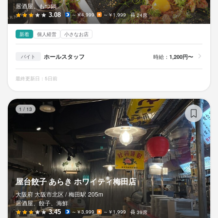
居酒屋、もつ鍋
3.08
～￥4,999
～￥1,999
24席
新着
個人経営
小さなお店
ホールスタッフ
時給：
1,200円〜
バイト
最終更新日：5日前
屋
1
/
13
屋台餃子 あらき ホワイティ梅田店
大阪府 大阪市北区 /
梅田
駅
205m
居酒屋、餃子、海鮮
3.45
～￥3,999
～￥1,999
39席