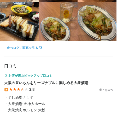
ワークも歓迎で、プライベートと両立しやすい職場です。
身に付くスキル
盛り付け技術
日本酒の知識
焼酎の知識
ウイスキーの知識
リキュール・スピリッツの知識
魚の知識
サービスマナー
出店開業ノウハウ
店舗運営
メニュー開発
仕入れ・食材の目利き
食べログで写真を見る
お店の採用担当者からのメッセージ
口コミ
少しでも興味をお持ちでしたら、ぜひお気軽にご応募ください。
お店が選ぶピックアップ口コミ
一度、カジュアルにお話しましょう。ご応募を心よりお待ちして
おります。
大阪の旨いもんをリーズナブルに楽しめる大衆酒場
3.8
こばみつ
・すし酒場さしす

・大衆酒場 天神大ホール

・大衆焼肉ホルモン 大松

店名