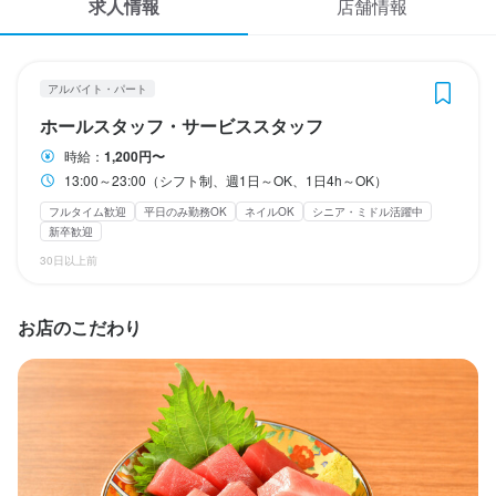
休日・休暇
求人情報
店舗情報
応募履歴
2週間ごとのシフト制
WEB履歴書
平日のみ勤務OK(土日休み)
土日祝のみ勤務OK
アルバイト・パート
スカウト・メルマガ受信設定
ホールスタッフ・サービススタッフ
待遇
時給：
1,200円〜
ヘルプ・お問い合わせフォーム
13:00～23:00（シフト制、週1日～OK、1日4h～OK）
・契約期間の定めなし

フルタイム歓迎
平日のみ勤務OK
ネイルOK
シニア・ミドル活躍中
掲載をご検討の店舗様へ
新卒歓迎
まかない・食事補助あり
社会保険完備
制服貸与
研修制度あり
食べログ求人PRESS
30日以上前
社員登用制度あり
髪型自由
服装自由
ひげOK
ネイルOK
ピアスOK
プライバシーポリシー
お店のこだわり
利用規約
特徴
企業情報
履歴書不要
学歴不問
未経験者歓迎
独立希望者歓迎
新卒歓迎
第二新卒歓迎
Uターン・Iターン歓迎
フリーター歓迎
大学生歓迎
高校生歓迎
留学生歓迎
主婦・主夫歓迎
シニア・ミドル活躍中
女性活躍中
ブランクOK
駅チカ(徒歩5分以内)
スタッフの平均年齢20代
採用予定10名以上
応募者全員と面接
面接1回
即日勤務OK