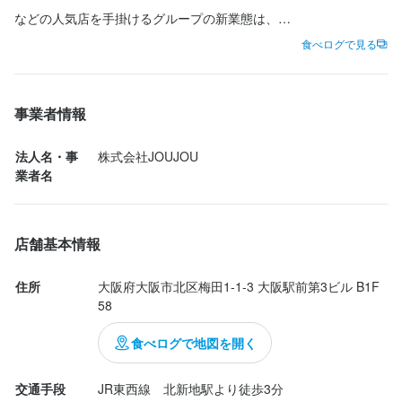
まぐろ・ふぐ・酒 〜大大阪〜
などの人気店を手掛けるグループの新業態は、

食べログで見る
「昼飲みから宴会まで」

勤務地
大阪府大阪市北区梅田1-1-3 大阪駅前第3ビル B1F 58
をテーマにした大衆酒場。

事業者情報
法人名・事業者名
株式会社JOUJOU
法人名・事
株式会社JOUJOU
鮮魚・おでん・寿司まで、今の大阪の"旨いもん"が詰まった料理を
業者名
庶民的な価格で楽しめるのが魅力的。

最終更新日2026/06/12
店舗基本情報
日本酒は常時6〜8種類、14〜18時はハッピーアワーでドリンク
198円と嬉しいプライス(>ω<)

住所
大阪府大阪市北区梅田1-1-3 大阪駅前第3ビル B1F 
58
気軽に飲めるカウンターやグループで使いやすいテーブル席、営
食べログで地図を開く
業も14時からと使い勝手も抜群ですね。

交通手段
JR東西線　北新地駅より徒歩3分
