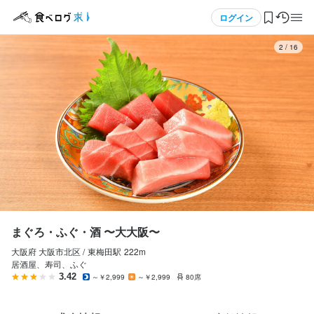
応募画面へ進む
メニュー
ログイン
3
/
16
まぐろ・ふぐ・酒 〜大大阪〜
アルバイト・パート
ログイン・無料会員登録
ホールスタッフ・サービススタッフ
ホールスタッフ・サービススタッフ
食べログ求人TOP
時給
1,200円〜
求人検索
マイページ管理
勤務時間
閲覧履歴
13:00～23:00（シフト制、週1日～OK、1日4h～OK）
まぐろ・ふぐ・酒 〜大大阪〜
ランチタイムのみ勤務OK
終電考慮あり
ダブルワーク・副業OK
フルタイム歓迎
大阪府 大阪市北区 /
東梅田
駅
222m
気になる求人
残業月20時間以下
転勤なし
長期勤務歓迎
週1日からOK
週2日からOK
居酒屋、寿司、ふぐ
週4日以上OK
シフト制
自由シフト制(毎回、時間・曜日を選べる)
3.42
～￥2,999
～￥2,999
80席
検索履歴・保存した条件