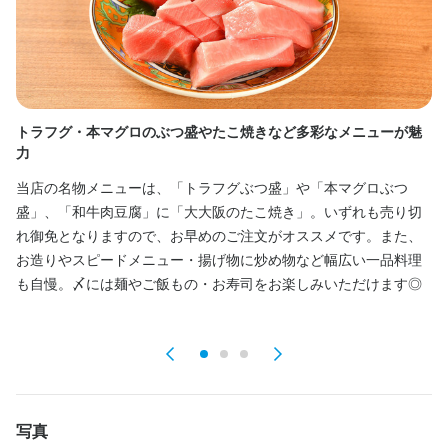
仕事内容
当店のホールスタッフとして、主にお客様への料理や飲み物の提
供を担当していただきます。お席へのご案内やオーダーの受付、
テーブルの片付けなどもお願いしていますが、まずは比較的簡単
トラフグ・本マグロのぶつ盛やたこ焼きなど多彩なメニューが魅
6
な提供業務から始めていただき、徐々に業務範囲を広げていきま
力
す。居酒屋や寿司、ふぐ料理店ならではの活気ある雰囲気の中
お
で、接客を楽しんでいただけます。

当店の名物メニューは、「トラフグぶつ盛」や「本マグロぶつ
一
盛」、「和牛肉豆腐」に「大大阪のたこ焼き」。いずれも売り切
に
1日の平均シフト時間は4〜5時間ほどで、無理なく働ける体制で
れ御免となりますので、お早めのご注文がオススメです。また、
わ
す。営業中は担当エリアごとにスタッフを配置し、忙しい時間帯
お造りやスピードメニュー・揚げ物に炒め物など幅広い一品料理
ボ
でもチームで協力しながら業務を進めています。短時間勤務をご
も自慢。〆には麺やご飯もの・お寿司をお楽しみいただけます◎
希望の方や、プライベートと両立したい方にもぴったりの職場で
す。

未経験の方もご安心ください。入社後は、先輩スタッフが一緒に
現場を回りながら丁寧に指導します。分からないことはその場で
質問できる環境が整っており、初めての方でも安心してスタート
写真