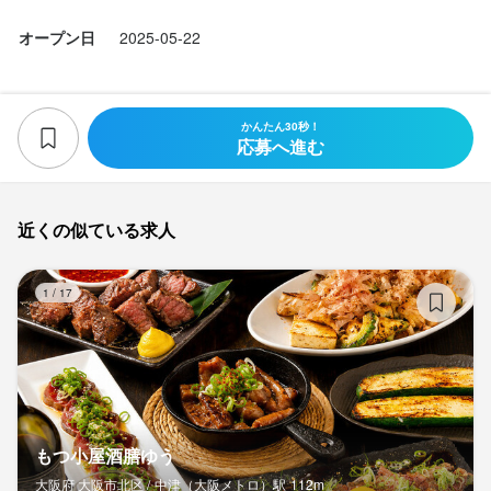
オープン日
2025-05-22
かんたん30秒！
応募へ進む
近くの似ている求人
も
1
/
17
もつ小屋酒膳ゆう
大阪府 大阪市北区 /
中津（大阪メトロ）
駅
112m