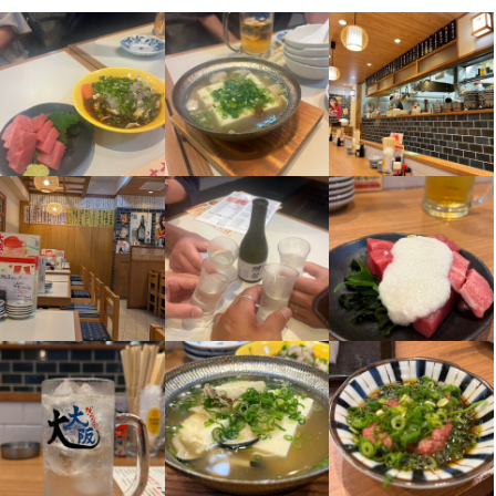
できます。
この仕事のおすすめポイント
【未経験歓迎＆研修充実】

学歴や経験は一切不問。丁寧な研修制度があるので、初めての方
も安心してスタートできます。学生・フリーター・主婦（夫）・
シニアなど、さまざまな方が活躍中！将来の独立を目指す方も大
歓迎です。

【おしゃれ自由＆好待遇】

まかない・食事補助つきで美味しいご飯も楽しめます。社会保険
完備、制服貸与のほか、髪型・服装・ネイル・ピアス・ひげも自
由！駅チカで通勤ラクラク、頑張りはしっかり評価される環境で
す。

【シフト自由＆働き方多様】

週1日～OK、シフトは毎回希望を提出できる自由シフト制です。
平日・土日祝のみやランチタイムのみも可能。終電考慮、ダブル