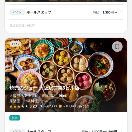
ホールスタッフ
時給：
1,300円〜
バイト
最終更新日：9日前
焼
1
/
17
焼売のジョー 大阪駅前第3ビル店
大阪府 大阪市北区 /
東梅田
駅
196m
居酒屋、中華料理、バル
3.29
～￥2,999
～￥1,999
56席
新着
ホールスタッフ
時給：
1,300円〜1,500円
バイト