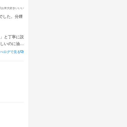
お米大好きいいい
でした。分煙
」と丁寧に説
しいのに油っ
べログで見る
ポイントで
夫なの？」と
お願いにもす
接客の良さも