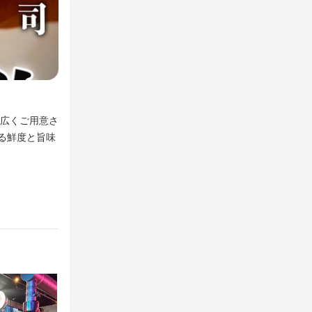
す。海鮮・串
方に最適で
【豪華200種超】エリア最安値価格◎
タートできま
、キャリアア
広くご用意さ
全200種のラインナップに最大3時間の単品飲み放題をご
のお店を持ち
がる鮮度と旨味
さいませ。
み勤務など柔
費やまかな
も自由なので
終電考慮やダ
識
野菜の知識
発
勤務も大歓迎