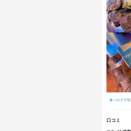
お店の
少しでも興
ょう。ご応
店名
あたぼうや 
勤務地
大阪府大阪市北
食べログで写
連絡先
06-4400-992
口コミ