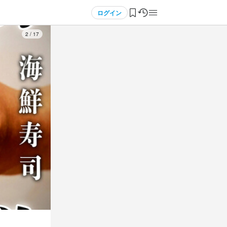
ログイン
3
/
17
与前払いOK
転勤なし
)