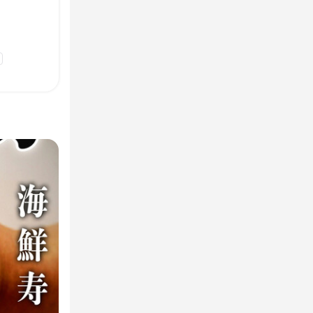
用予定10名以上
OK
営の基本を学
、テーブルの
だきます。ご
いただけます。
していただけ
にしています
は必要ありま
体制が整って
分担してお
からないこと
でシフトや担
の流れや接客
ある方でも安