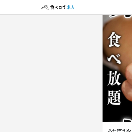
あたぼ
正社員
アルバイト・パ
店長候
ホール
店長候
ホール
月給
時給
25
1,
ボーナス・賞与
ボーナス・賞与
資格手当・スキ
研修期間
研修期間1ヵ
勤務時
給与補足
15:00~2
交通費支給：
ランチタイムの
長期勤務歓迎
あたぼうや