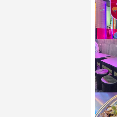
身に付
包丁さばき
店名
出店開業ノウハ
あたぼうや 
勤務地
求める
大阪府大阪市北
・美味しい料
・好奇心を持
連絡先
・誠実に仕事
06-4400-992
・チームで
法人名・事
株式会社MS G
選考の
応募後、原則
最終更新日2025/
接にも対応