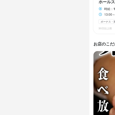
ホールス
女性活躍中
応募者全員と面
特徴
時給：
13:0
履歴書不要
フリーター歓迎
ボーナス・
仕事内
オープニングス
30日以上前
当店の店長
んでいただ
仕事内
お店のこだ
片付けなど、
当店のホー
1日の平均的
来店された
ピークタイ
るよう心が
ので、初めて
せん。

入社後は店
1日の対応テ
おり、マニ
り、全員で
はいつでも
当を決めてい
新人スタッフ
この仕
のポイント