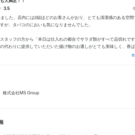
も大満足！！
業者名
3.5
roup 
いました。店内には2組ほどのお客さんがおり、とても清潔感のある空間
すが、タバコのにおいも気になりませんでした。

05/12
スタッフの方から「本日は仕入れの都合でサラダ類がすべて品切れです
の代わりに提供していただいた揚げ物のお通しがとても美味しく、香ば
く感じませんでした。

食
店ですが、料理の提供がとても早く、待つことなく楽しめたのも嬉しい
ぶしゃぶや鍋の具材は想像以上に品質が良く、「この値段で本当に大丈
ほど、コストパフォーマンスの高さに驚きました。

株式会社MS Group 
印象に残ったのはスタッフの皆さん。どの方も明るく親切で、こちらの
ださり、気持ちよく食事を楽しむことができました。料理だけでなく、
...
報