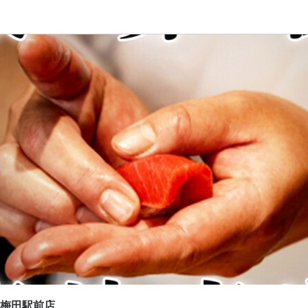
応募画面へ進む
応募画面へ進む
うや 梅田駅前店
あたぼうや 梅田駅前店
ート
補・マネージャー
スタッフ・サービススタッフ
補・マネージャー
スタッフ・サービススタッフ
0,000円〜
200円〜1,600円
あり
あり
昇給あり
昇給あり
住宅手当あり
交通費支給
インセンティブあり
寮・社宅あり(住み込み)
交通費支給
家族手当あり
ル手当あり
インセンティブあり
退職金あり
給与手渡しOK
日払いOK
週払いOK
給
月：時給1177円
間
4:00(実働8h･休憩1h･シフト制･ ）営業時間によって変動あり
1日500円まで
み勤務OK
終電考慮あり
ダブルワーク・副業OK
時短社員制度あり
残業月20時間以下
シフト制
固定シフト制(決まった時間・曜日に働ける)
自由シフト制(毎回、時間・曜日を選べる
 梅田駅前店