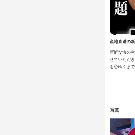
心してスタ
【経営スキル
店舗運営や
焼きの専門
この仕
す。

【未経験から
産地直送の新
【成果はしっ
充実した研
売上や業務
新鮮な海の幸
す。学歴や
ップのチャン
せていただき
たい方にもお
を心ゆくまで
【プライベー
【頑張りがし
完全週休2日
昇給やボー
軟な働き方
い・食事補
自分らしく働
身に付
写真
【ライフスタ
シフトは週1
包丁さばき
チーズの知識
ブルワーク
仕入れ・食材の
です。