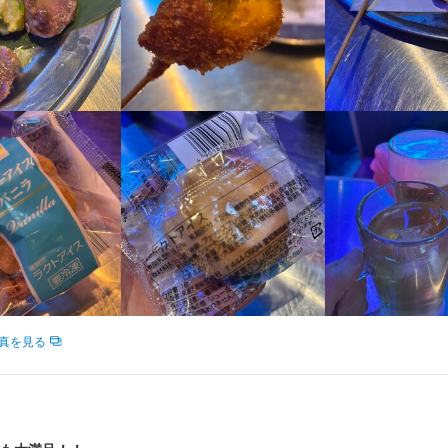
求人を選択する
求人を選択する
求人を選択する
求人を選択する
採用担当者からのメッセージ
店長候補
ホールスタッフ
ホールスタッフ
ホールスタッフ
時給：
時給：
時給：
月給：
1,300円〜1,500円
1,200円〜
1,300円〜
25万円〜
正社員
バイト
バイト
バイト
味をお持ちでしたら、ぜひお気軽にご応募ください。一度、カジュアル
募を心よりお待ちしております。
ホールスタッフ
ホールスタッフ
時給：
月給：
1,200円〜1,600円
27万円〜41万円
バイト
正社員
調理補助
時給：
1,300円〜1,500円
バイト
調理補助
時給：
1,300円〜1,500円
バイト
梅田駅前店
ホールスタッフ
時給：
1,300円〜1,500円
バイト
区堂山町2-11 MKビートルビル 2F
真を見る
ホールスタッフ
月給：
27万円〜41万円
正社員
0