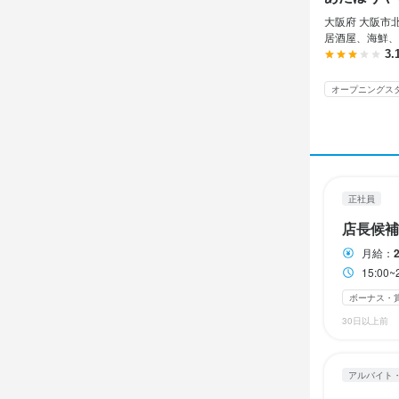
勤務時
休日・
大阪府 大阪市北
13:00～2
居酒屋、海鮮、
月8日休み/
3.
ランチタイムの
月8日以上休み
週1日からOK
オープニングス
GW休暇あり
休日・
待遇
2週間ごとの
・契約期間の
平日のみ勤務OK
・社会保険完
正社員
・受動喫煙防
店長候補
・独立支援
月給：
待遇
まかない・食事
15:0
社内イベントあり
・契約期間の
服装自由
ひげ
ボーナス・
・社会保険完
30日以上前
・独立支援
まかない・食事
特徴
社員登用制度あ
アルバイト
学歴不問
未