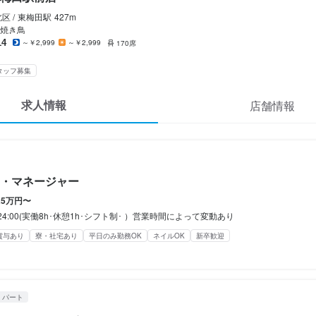
間
休暇
区 /
東梅田
駅
427m
9:00（シフト制、週1日～OK、1日3h～OK）
焼き鳥
夏季休暇有り/年末年始休暇有り
14
～￥2,999
～￥2,999
170席
み勤務OK
終電考慮あり
ダブルワーク・副業OK
フルタイム歓迎
時短社員制度あり
長
あり
平日のみ勤務OK(土日休み)
完全週休2日制
産休・育休制度あり
夏季休暇あり
年末
シフト制
自由シフト制(毎回、時間・曜日を選べる)
タッフ募集
特別休暇あり
求人情報
店舗情報
休暇
シフト制
定めなし

(土日休み)
土日祝のみ勤務OK
備（厚生年金、雇用保険、健康保険、労災保険）

止措置：屋内原則禁煙（喫煙専用室あり）

・マネージャー
制度あり
25万円〜
補助あり
社会保険完備
制服貸与
海外研修あり
生産者への訪問研修あり
0~24:00(実働8h･休憩1h･シフト制･ ）営業時間によって変動あり
(旅行、BBQ等)
資格取得支援あり
独立支援制度あり
独立実績あり
バイク通勤OK
髪
定めなし

OK
ネイルOK
ピアスOK
賞与あり
寮・社宅あり
平日のみ勤務OK
ネイルOK
新卒歓迎
備（厚生年金、雇用保険、健康保険、労災保険）

制度あり
補助あり
社会保険完備
制服貸与
研修制度あり
社内イベントあり(旅行、BBQ等)
資格
り
独立支援制度あり
独立実績あり
髪型自由
服装自由
ひげOK
ネイルOK
ピアス
・パート
経験者歓迎
独立希望者歓迎
新卒歓迎
第二新卒歓迎
Uターン・Iターン歓迎
フリーター