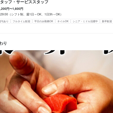
タッフ・サービススタッフ
ブランクOK
オープニングスタッフ募集
駅チカ(徒歩5分以内)
スタッフの平均年齢20代
採
接
面接1回
1,200円〜1,600円
0～29:00（シフト制、週1日～OK、1日3h～OK）
学歴不問
未経験者歓迎
独立希望者歓迎
新卒歓迎
第二新卒歓迎
Uターン・Iターン歓迎
大学生歓迎
高校生歓迎
主婦・主夫歓迎
シニア・ミドル活躍中
女性活躍中
ブランク
賞与あり
フルタイム歓迎
平日のみ勤務OK
ネイルOK
シニア・ミドル活躍中
新卒歓迎
容
タッフ募集
候補・マネージャーとして、まずは接客やホール業務を中心に、店舗運
きます。お客様のご案内やオーダー受付、料理やドリンクの提供、会計
容
わり
現場の業務を一通り経験していただきます。

ルスタッフとして、主にお客様への料理や飲み物の提供を担当していた
な接客組数は10～20組程度ですので、無理のない範囲で業務を進めて
お客様へタイミングよくお食事やドリンクをお届けし、気持ちよく過ご
ムでもスタッフ同士で連携しながら業務を分担し、チームワークを大切
けていただきます。笑顔での接客が中心となりますので、特別なスキル
の方でも安心して働けます。

長候補として段階的に業務を覚えていただきます。本部によるフォロー
ーブル数は13卓以上となりますが、スタッフ同士で声を掛け合いながら
ュアルや定期的な研修を通じて着実にスキルアップできる環境です。分
協力して業務を進めます。忙しい時間帯もありますが、無理のない範囲
相談できるので、未経験の方も安心してスタートできます。
るため、初めての方でも安心して働くことができます。

の方には、経験豊富な先輩スタッフがOJTで丁寧に指導します。業務
事のおすすめポイント
は実際の現場で一つずつ覚えていけますので、初めての方やブランクの