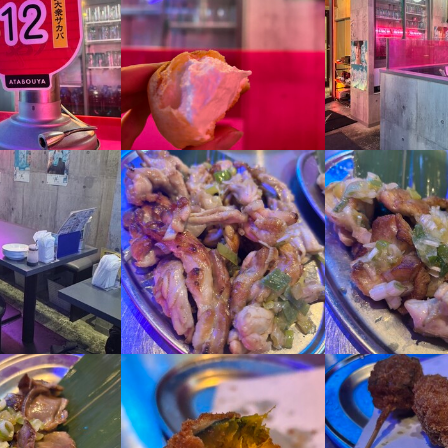
くスキル
寿司技術
盛り付け技術
カクテル技法
焼酎の知識
肉の知識
魚の知識
食器の知識
ウ
店舗運営
メニュー開発
仕入れ・食材の目利き
梅田駅前店
人物像
区堂山町2-11 MKビートルビル 2F
理で人を喜ばせたい方

って仕事に取り組める方

に取り組める方

0
仕事することに意欲的な方
業者名
roup 
流れ
1営業日以内に返信しております。1回の面接を経て内定となります。な
12/14
いたしますので、気兼ねなくご相談ください。