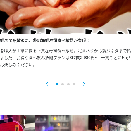
ートできます。
が身につく環境】

マネジメント、スタッフ育成など店長候補として幅広い業務に携われま
知識や経営ノウハウも習得でき、将来の独立やキャリアアップを目指す
事のおすすめポイント
成長できる環境】

鮮ネタを贅沢に。夢の海鮮寿司食べ放題が実現！
かり評価】

修制度や資格取得支援、独立支援制度があり、未経験の方も安心してス
改善など、あなたの頑張りや成果は正当に評価します。各種手当や昇給
を職人が丁寧に握る上質な寿司食べ放題。定番ネタから贅沢ネタまで幅
年齢を問わず、幅広い層が活躍中です。独立実績も多数あり、将来自分
スも豊富。やりがいを感じながら、長く安心して働ける環境です。

ました。お得な食べ飲み放題プランは3時間2,980円~！一貫ごとに広
すすめの職場です。

お楽しみください。
トも充実】

っかり評価される職場】

制で月8日以上休み。特別休暇や長期休暇、時短勤務、ランチタイムの
ナス・賞与があり、日々の頑張りや成果がしっかり還元されます。交通
が可能です。残業も少なめで、無理なく長く続けられます。
助、インセンティブ制度など福利厚生も充実。髪型や服装、ネイルなど
けます。

くスキル
イルに合わせた働き方が可能】

日からOK、平日のみ・土日祝のみ、ランチのみなど柔軟に選べます。
飾り包丁
ワインの知識
日本酒の知識
焼酎の知識
ウイスキーの知識
肉の知識
魚の知
食器の知識
サービスマナー
テーブルマナー
出店開業ノウハウ
店舗運営
メニュー開
、副業も可能で、プライベートと両立しながら無理なく働けます。長期
目利き