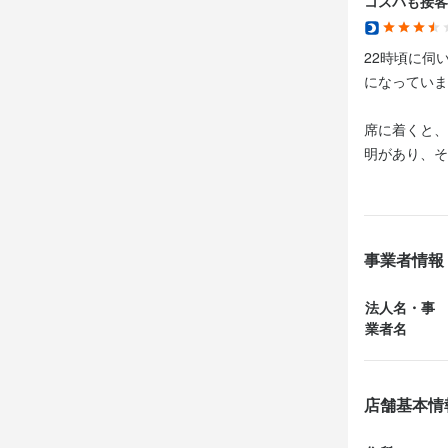
コスパも接客
法人名・事
株式会社MS G
22時頃に伺
になっていま
最終更新日2026/
席に着くと、
明があり、そ
こさはまった
食べ放題のお
す。特にしゃ
事業者情報
思ってしまう
法人名・事
そして何より
業者名
ぐ対応してく
このお店の大き
店舗基本情