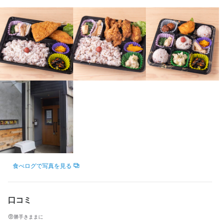
仕事内容
勤務地
兵庫県尼崎市猪名寺3-16-45
✨ここがポイント！

✅ 朝～昼まで！平日のみOKで、家庭やWワークと両立しやすい

法人名・事業者名
✅ 週2日～OK！あなたのペースで無理なく働けます

株式会社たこまる（はたらく弁当わりご）
✅ 管理栄養士がつくったお弁当を、毎日がんばる人にお届けする
お仕事です

✅ 年齢不問！10代〜60代まで活躍中

最終更新日2025/10/06
✅ 扶養内勤務・自転車・バイク通勤OK！交通費支給（規定あり）

◇具体的な仕事内容

￣￣￣￣￣￣￣￣￣

「はたらく弁当わりご」は、尼崎でたこ焼き居酒屋を営む株式会
社たこまるのお弁当事業部です。

食べログで写真を見る
健康的なお弁当を、お近くのオフィスや事業所に配達していただ
くお仕事です！

口コミ
勝手きままに