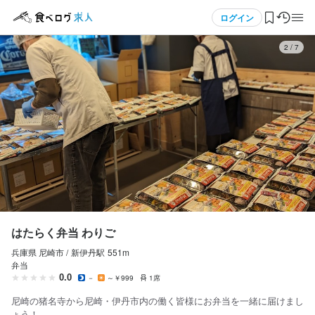
応募画面へ進む
応募画面へ進む
メニュー
ログイン
3
/
7
ログイン・無料会員登録
食べログ求人TOP
求人検索
マイページ管理
閲覧履歴
はたらく弁当 わりご
兵庫県 尼崎市 /
新伊丹
駅
551m
気になる求人
弁当
0.0
－
～￥999
1席
検索履歴・保存した条件
尼崎の猪名寺から尼崎・伊丹市内の働く皆様にお弁当を一緒に届けまし
ょう！