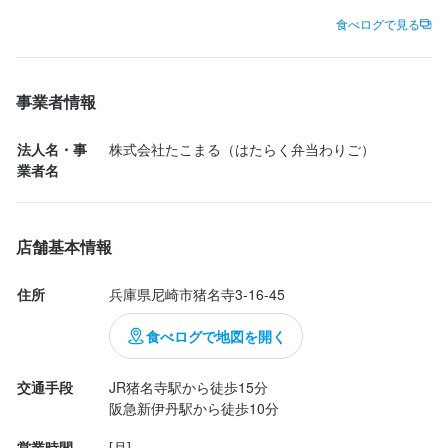
具体的には…

食べログで見る
・決まったルートへのお弁当配達

・お弁当の積み込み

・配達先での受け渡し（あいさつ程度）

事業者情報
配達には「電動自転車」または「バイク」を使用します。

法人名・事
株式会社たこまる（はたらく弁当わりご）
業者名
選考の流れ
店舗基本情報
①メールやフォームからご応募

②こちらから２営業日以内にお返事させていただきます。

住所
兵庫県尼崎市猪名寺3-16-45
③日程調整

④面接ご来店

食べログで地図を開く
⑤採用後、初回出勤日を設定

⑥初回出勤（その時に次回以降のシフト調整）
交通手段
JR猪名寺駅から徒歩15分

阪急新伊丹駅から徒歩10分
営業時間
[月]
