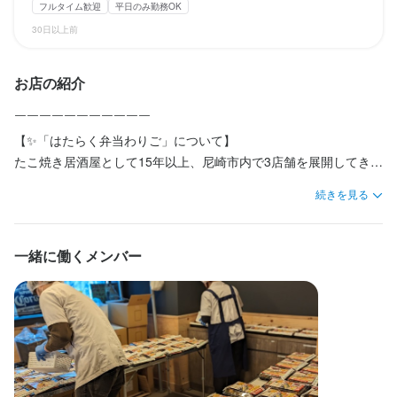
休日・休暇
フルタイム歓迎
平日のみ勤務OK
30日以上前
2週間ごとのシフト制
例）8時～12時、9時～13時など
平日のみ勤務OK(土日休み)
ランチタイムのみ勤務OK
ダブルワーク・副業OK
フルタイム歓迎
週2日からOK
週4日以上OK
シフト制
固定シフト制(決まった時間・曜日に働ける)
お店の紹介
自由シフト制(毎回、時間・曜日を選べる)
待遇
￣￣￣￣￣￣￣￣￣￣￣

【✨「はたらく弁当わりご」について】

社会保険完備（扶養内は保険外も可能）

休日・休暇
たこ焼き居酒屋として15年以上、尼崎市内で3店舗を展開してきた
雇用保険

半月ごとのシフトなので毎週決まったシフトでもOKですし、都度
株式会社たこまる。

労災保険
続きを見る
休みや出勤時間など調整できます。
「日中働く方へ体に優しい健康的なお弁当を届けたい」という想
まかない・食事補助あり
制服貸与
バイク通勤OK
いから、

日曜定休
月8日以上休みあり
平日のみ勤務OK(土日休み)
年末年始休暇あり
この度セントラルキッチンでのお弁当製造・配達事業をスタート
一緒に働くメンバー
しました。

特徴
待遇
主婦・主夫歓迎
女性活躍中
管理栄養士が栄養バランスを考えた献立を考案し、

社会保険完備（扶養内は保険外も可能）

スタッフ全員で“毎日一生懸命働く方たち”に向けて愛情のこもった
雇用保険

お弁当を作っています。

労災保険

仕事内容
「食べることが好き」「料理をすることが好き」そんな方にはや
【福利厚生】

当店の調理補助・調理見習いスタッフとして、ご飯やおかずの盛
りがいを感じていただける職場です♪