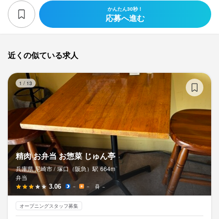
かんたん30秒！
応募へ進む
近くの似ている求人
精
1
/
13
精肉 お弁当 お惣菜 じゅん亭
兵庫県 尼崎市 /
塚口（阪急）
駅
664m
弁当
3.06
－
－
－
オープニングスタッフ募集