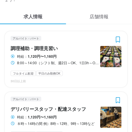
応募履歴
1
 / 
2
求人情報
WEB履歴書
店舗情報
はたらく弁当 わりご
はたらく弁当 わりご
アルバイト・パート
アルバイト・パート
調理補助・調理見習い
デリバリースタッフ・配達スタッフ
スカウト・メルマガ受信設定
アルバイト・パート
ヘルプ・お問い合わせフォーム
調理補助・調理見習い
調理補助・調理見習い
デリバリースタッフ・配達スタッフ
時給：
1,120円〜1,160円
掲載をご検討の店舗様へ
時給
時給
1,120円〜1,160円
1,120円〜1,160円
8:00～14:00（シフト制、週2日～OK、1日3h～OK）
食べログ求人PRESS
昇給あり
昇給あり
交通費支給
扶養内勤務OK
扶養内勤務OK
フルタイム歓迎
平日のみ勤務OK
プライバシーポリシー
30日以上前
収入例
利用規約
勤務時間
月給53,760円（一日４時間・週３回勤務の場合）

※時給1120円で計算
企業情報
8:00～14:00（シフト制、週2日～OK、1日3h～OK）
アルバイト・パート
ダブルワーク・副業OK
フルタイム歓迎
残業月20時間以下
転勤なし
デリバリースタッフ・配達スタッフ
長期勤務歓迎
週2日からOK
シフト制
時給：
1,120円〜1,160円
勤務時間
８時～14時の間 例）8時～12時、9時～13時など
８時～14時の間
