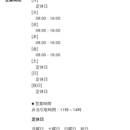
　定休日

[火]

店名
　08:00 - 16:00

はたらく弁当 わりご
[水]

　08:00 - 16:00

[木]

勤務地
　08:00 - 16:00

兵庫県尼崎市猪名寺3-16-45
[金]

　08:00 - 16:00

法人名・事業者名
[土]

株式会社たこまる（はたらく弁当わりご）
　定休日

[日]

　定休日

[祝日]

最終更新日2025/09/25
　定休日

■ 営業時間

定休日
月曜日、土曜日、日曜日、祝日