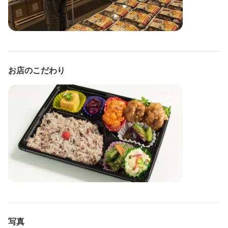
◎ピアスOK・髪色自由！

り付けを中心に弁当の調理補助をお任せします。難しい調理作業
◎昇給あり

ではなく、決められた手順で具材をきれいに詰めていくシンプル
◎交通費支給（規定）

な業務なので、初めての方でも安心して始められます。

◎制服貸与

◎髪型・髪色自由

1日の盛り付け数は平均して50～100食程度です。作業は複数名で
◎まかないあり

お店のこだわり
◎皆勤手当（80H以上勤務し無遅刻・無欠勤の場合3000円支給）

分担しながら進めるため、一人に過度な負担がかかることはあり
▶━━━━━━◀

ません。ピークタイムもスタッフ同士で声を掛け合いながら進め
紹介制度

るので、協力しながら働くことができます。

▶━━━━━━◀

友人知人をアルバイトに紹介してもらえれば一定時間勤務後に、

未経験の方やブランクがある方も、先輩スタッフが丁寧に指導し
両者に10,000円分のAmazonギフト券プレゼント
ます。分からないことがあればすぐに質問できる環境ですので、
まかない・食事補助あり
社会保険完備
制服貸与
研修制度あり
不安なく仕事を覚えていただけます。
社員登用制度あり
バイク通勤OK
髪型自由
服装自由
ひげOK
ピアスOK
特徴
履歴書不要
学歴不問
未経験者歓迎
フリーター歓迎
大学生歓迎
高校生歓迎
店名
主婦・主夫歓迎
女性活躍中
面接1回
写真
はたらく弁当 わりご