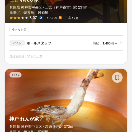
兵庫県 神戸市中央区 /
三宮（神戸市営）
駅
231m
串揚げ、焼き鳥、居酒屋
3.07
～￥7,999
－
17席
小さなお店
ホールスタッフ
時給：
1,400円〜
バイト
最終更新日：30日以上前
神
1
/
17
神戸 れんが家
兵庫県 神戸市中央区 /
高速神戸
駅
373m
串揚げ、焼き鳥、居酒屋