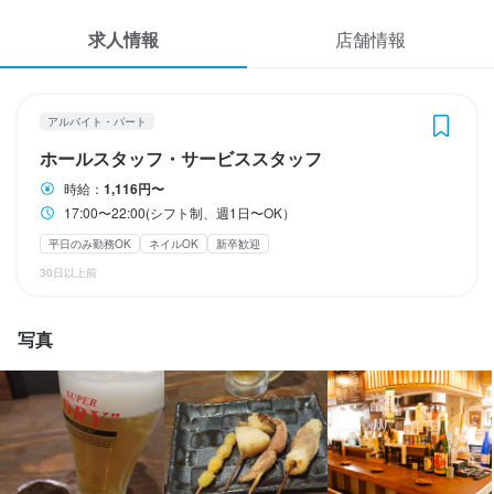
休日・休暇
応募履歴
求人情報
店舗情報
半月毎のシフト制
WEB履歴書
平日のみ勤務OK(土日休み)
土日祝のみ勤務OK
スカウト・メルマガ受信設定
アルバイト・パート
待遇
ホールスタッフ・サービススタッフ
ヘルプ・お問い合わせフォーム
契約期間の定め無し
時給：
1,116円〜
17:00〜22:00(シフト制、週1日〜OK）
掲載をご検討の店舗様へ
まかない・食事補助あり
制服貸与
バイク通勤OK
ネイルOK
ピアスOK
平日のみ勤務OK
ネイルOK
新卒歓迎
食べログ求人PRESS
30日以上前
特徴
プライバシーポリシー
利用規約
学歴不問
未経験者歓迎
新卒歓迎
大学生歓迎
高校生歓迎
女性活躍中
写真
駅チカ(徒歩5分以内)
個人経営(2店舗以内)
スタッフの平均年齢20代
面接1回
企業情報
仕事内容
開店前清掃、ドリンク作り、簡単な調理補助、配膳、片付け、レ
ジ業務。