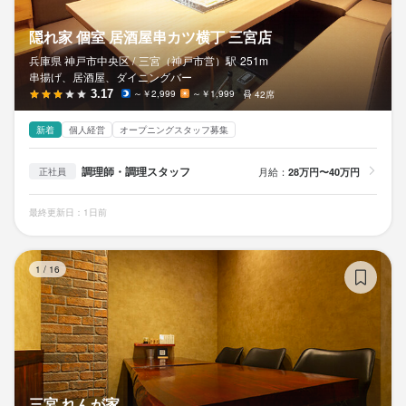
隠れ家 個室 居酒屋串カツ横丁 三宮店
兵庫県 神戸市中央区 /
三宮（神戸市営）
駅
251m
串揚げ、居酒屋、ダイニングバー
3.17
～￥2,999
～￥1,999
42席
新着
個人経営
オープニングスタッフ募集
調理師・調理スタッフ
月給：
28万円〜40万円
正社員
最終更新日：1日前
三
1
/
16
三宮 れんが家