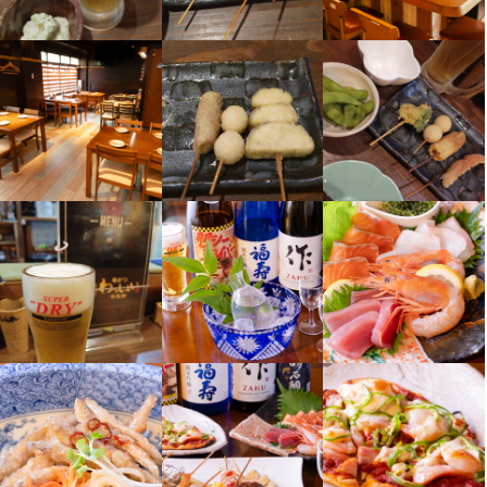
店名
串かつ わっしょい
勤務地
兵庫県神戸市中央区元町通6-5-15 元町ビル 2F
連絡先
078-380-9817
法人名・事業者名
串かつ　わっしょい
最終更新日2025/10/17