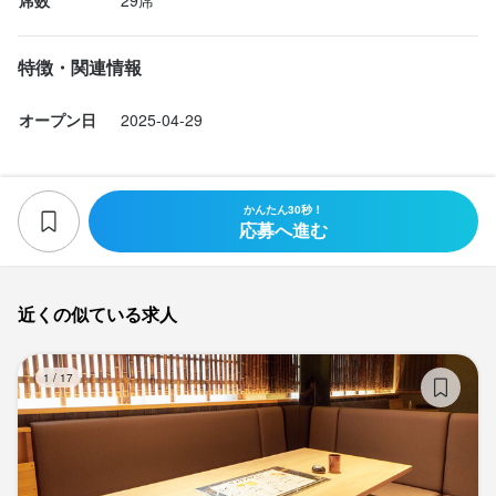
特徴・関連情報
オープン日
2025-04-29
かんたん30秒！
応募へ進む
近くの似ている求人
隠
1
/
17