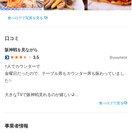
食べログで写真を見る
口コミ
阪神戦を見ながら
3.5
yoppi0808
1人でカウンターで

金曜日だったので、テーブル席もカウンター席も賑わっていまし
た✨

大きなTVで阪神戦見れるのが嬉しい♪

食べログで見る
串揚げ何本かと日本酒を頂きました。

稚鮎の串揚げが特に美味しかったです✨

事業者情報
ごちそうさまでした