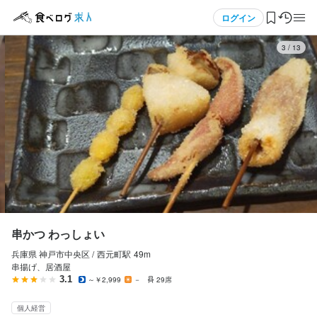
応募画面へ進む
メニュー
ログイン
3
/
13
串かつ わっしょい
アルバイト・パート
ログイン・無料会員登録
ホールスタッフ・サービススタッフ
ホールスタッフ・サービススタッフ
食べログ求人TOP
時給
1,116円〜
求人検索
昇給あり
交通費支給
給与手渡しOK
マイページ管理
勤務時間
閲覧履歴
串かつ わっしょい
17:00〜22:00(シフト制、週1日〜OK）
兵庫県 神戸市中央区 /
西元町
駅
49m
気になる求人
ダブルワーク・副業OK
転勤なし
週1日からOK
シフト制
串揚げ、居酒屋
自由シフト制(毎回、時間・曜日を選べる)
3.1
～￥2,999
－
29席
検索履歴・保存した条件
個人経営