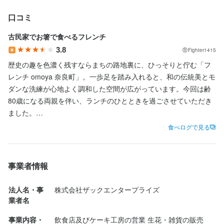
す。無理なくステップアップできるようサポート体制も整ってい
【入社後の流れ】

るため、経験が浅い方も安心して働けます。将来的にはポジショ
まずは人気メニューや基本的な接客の流れから、一つずつ覚えて
口コミ
ンアップなど、キャリアの幅を広げていくことも可能です。
いきます。

古民家でお箸で食べるフレンチ
レジ業務も、お仕事に慣れてから順番にお教えするので心配はい
3.8
Fighter1415
りません。

応募資格
あなたのペースに合わせて、できることから少しずつスタートし
歴史の趣を色濃く残すならまちの路地裏に、ひっそりと佇む「フ
ていきましょう。
レンチ omoya 奈良町」。一歩足を踏み入れると、和の伝統美とモ
必須スキル・経験
ダンな洗練が心地よく調和した空間が広がっています。今回は齢
80歳になる両親を伴い、ランチのひとときを過ごさせていただき
フレンチもしくはイタリアンのレストランで3～4年程度の経験が
応募資格
ました。

ある方
歴史を感じさせる風情ある階段を上がって2階の席へ案内される
食べログで見る
歓迎スキル・経験
と、そこには驚くほど開放感に満ちた空間が待っていました。窓
の外に目を向ければ、若草山の南隣に位置する美しい御蓋山（み
未経験の方大歓迎

かさやま）の緑が広がり、まるで一枚の絵画のように切り取られ
求める人物像
事業者情報
未経験者歓迎/経験者優遇/フリーター歓迎/Wワーク歓迎/二部学生
た景色が私たちの心をそっと和ませてくれます。

歓迎/主婦（夫）歓迎/学歴不問/友達と応募歓迎
・調理スキルを高めたい方

まずは喉を潤すために選んだノンアルコールビールで静かに乾
法人名・事
株式会社ザックエンタープライズ
・コミュニケーションを大切にできる方

杯。続いて運ばれてきた美しい前菜の盛り合わせは、繊細な小鉢
業者名
・主体性を持って業務に取り組める方
や香ばしい一品が黒い大皿に上品に並び、これからのコースへの
事業内容・
飲食店及びケーキ工房の営業 生花・雑貨の販売
期待感を高めてくれます。さらに、色鮮やかなソースがちりばめ
選考の流れ