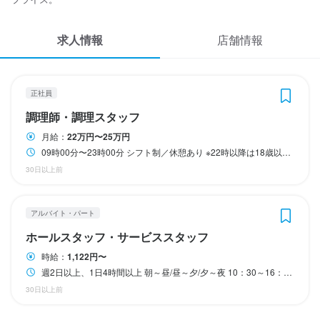
応募履歴
【月給40万円】店長／入社10年／35歳
◆昇給あり

求人情報
WEB履歴書
店舗情報
※上記は一般の方向けの勤務開始時のスタート給与です。

※経験・スキルによりスタート給与は変動します。

勤務時間
スカウト・メルマガ受信設定
※未経験可

正社員
09時00分〜23時00分

◇経験者の方はスタート時給30円UP！

ヘルプ・お問い合わせフォーム
シフト制／休憩あり

◆支払い方法： 月1回

調理師・調理スタッフ
※22時以降は18歳以上の方のみ勤務可能
月給：
22万円〜25万円
掲載をご検討の店舗様へ
◆交通費： 一部支給

09時00分〜23時00分 シフト制／休憩あり ※22時以降は18歳以上の方のみ勤務可能
※月2万円まで支給
食べログ求人PRESS
30日以上前
休日・休暇
プライバシーポリシー
夏季休暇

利用規約
勤務時間
アルバイト・パート
有給休暇

ホールスタッフ・サービススタッフ
年末年始休暇

企業情報
週2日以上、1日4時間以上

シフト制／月6～8日

朝～昼/昼～夕/夕～夜

時給：
1,122円〜
シフト制／隔週休2日制（月6～8日）
10：30～16：00

週2日以上、1日4時間以上 朝～昼/昼～夕/夕～夜 10：30～16：00 17：00~23：00 上記時間で週2～3日のシフト制勤務です。
17：00~23：00

30日以上前
上記時間で週2～3日のシフト制勤務です。