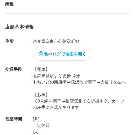
業種
られたお皿や、香ばしく焼き上げられた...
選考の流れ
応募専用電話番号、または応募ボタンよりご応募ください。WEB
応募なら24時間受付中

※面接はオンラインか対面で実施となります

店舗基本情報
エントリー後、弊社採用担当より電話またはメールにてご連絡差
し上げます。

住所
奈良県奈良市公納堂町11
応募先電話番号

食べログで地図を開く
0742-21-7500

店名
◆受付時間

交通手段
【電車】

french o・mo・ya 奈良町
◆定休日：毎週月曜 ◆受付時間：Lunch11:30～14:30(L.O) Dinne
近鉄奈良駅より徒歩14分

もちいどの商店街→猿沢池で南下→大通りを左へ

r17:30～20:30(L.O)
勤務地
【お車】

奈良県奈良市公納堂町11
169号線を南下→福智院北で右折後すぐ、カーブ
お店の採用担当者からのメッセージ
の左手にお店があります
法人名・事業者名
◆採用担当からのメッセージ◆

株式会社ザックエンタープライズ
営業時間
[月]

　定休日

「スタッフが楽しく働けないと良いお店は作れない」

[火]
