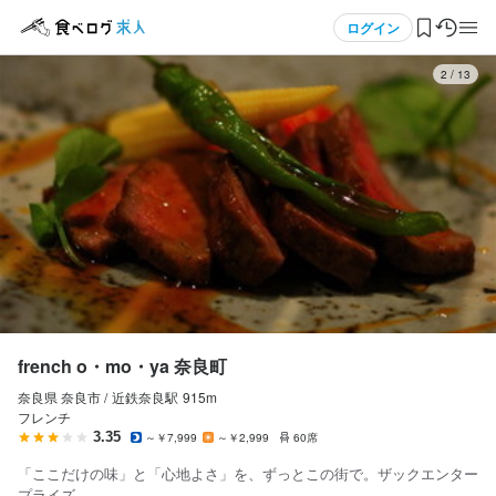
応募画面へ進む
応募画面へ進む
メニュー
ログイン
3
/
13
french o・mo・ya 奈良町
french o・mo・ya 奈良町
正社員
アルバイト・パート
ログイン・無料会員登録
調理師・調理スタッフ
ホールスタッフ・サービススタッフ
調理師・調理スタッフ
ホールスタッフ・サービススタッフ
食べログ求人TOP
月給
時給
220,000円〜250,000円
1,122円〜
求人検索
昇給あり
交通費支給
試用期間
マイページ管理
研修期間
※試用期間2ヶ月（期間中、条件変動なし）
試用期間あり

閲覧履歴
french o・mo・ya 奈良町
研修期間100時間　

給与補足
※給与の変動はありません。

※残業代別途支給
奈良県 奈良市 /
近鉄奈良
駅
915m
気になる求人
※研修期間時給1122円。
フレンチ
3.35
～￥7,999
～￥2,999
60席
収入例
検索履歴・保存した条件
給与補足
＜給与例＞

「ここだけの味」と「心地よさ」を、ずっとこの街で。ザックエンター
時給1122円～＋交通費規定内支給

【月給33万円】一般職／入社5年／30歳

プライズ。