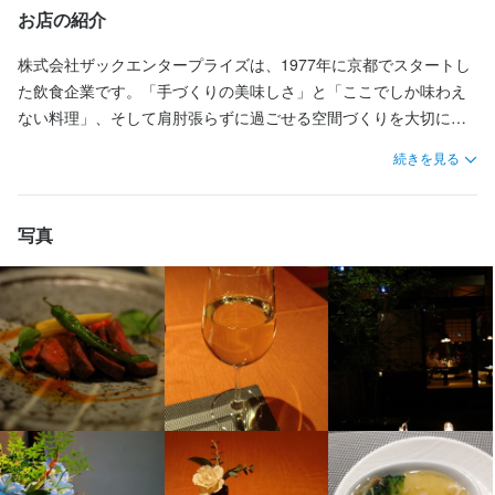
待遇
ダブルワーク・副業OK
週2日からOK
シフト制
お店の紹介
待遇・福利厚生

株式会社ザックエンタープライズは、1977年に京都でスタートし
深夜手当

休日・休暇
賞与

た飲食企業です。「手づくりの美味しさ」と「ここでしか味わえ
昇給

シフト制

ない料理」、そして肩肘張らずに過ごせる空間づくりを大切にし
各種社会保険完備（雇用・労災・健康・厚生年金）

ています。

制服貸与

続きを見る
勤務できる曜日

交通費全額支給

火/水/木/金/土/日
スパゲッティとケーキが楽しめるカフェ「SECOND HOUSE」
食事補助

や、町家の趣を活かした創作フレンチレストラン「o・mo・ya」
残業手当

写真
など、京都・滋賀エリアを中心に多彩な店舗を展開しています。
残業手当

待遇
深夜手当

ふらっと立ち寄れる気軽さと、心まで満たされる料理やサービス
制服貸与

で、お客様にとって“もうひとつの居場所”となるお店づくりを目指
社保完備/制服貸与/まかない（食事）あり/社員割引あり/交通費支
食事補助

しています。

給/昇給あり

定期健康診断

調理師資格取得支援
◆交通費支給（月2万円迄）条件有

また、スタッフの「やってみたい」という気持ちを尊重してお
◆まかないあり

り、各店舗ごとにオリジナルメニューの開発や新しい取り組みに
◆制服貸与

も積極的にチャレンジできます。地域に根ざした運営を続けなが
◆昇給年1回
仕事内容
らも、新しい価値を生み出し続けている企業です。
まかない・食事補助あり
社会保険完備
制服貸与
【調理スタッフの仕事内容】
