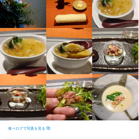
入社後は、まず当店のメニュー内容や提供スタイルを理解するこ
とから始めていただきます。期間限定メニューの提供もあるた
特徴
め、日々の調理業務を通して幅広いスキルを身につけることがで
学歴不問
未経験者歓迎
フリーター歓迎
主婦・主夫歓迎
きます。

また、メニュー開発や業務改善のアイデア提案も歓迎しており、
スタッフ一人ひとりの意見を大切にしています。お店づくりに積
仕事内容
極的に関われる環境です。

レストランでのホール業務全般をお任せします。

【具体的な業務内容】

【具体的なお仕事内容】

・食材の仕込みから盛り付けまでの調理業務全般

・お客様のご案内

・食材の発注や在庫管理などのキッチン管理

・ご注文のお伺い

・まかないの調理

・お料理やドリンクのご提供

・アルバイトや後輩スタッフの指導、育成

・お会計対応 など

・洗い場や清掃を含む衛生管理業務

店内は落ち着いた雰囲気で、慌ただしさの少ない環境です。

・料理長のサポート業務

にぎやかすぎるお店より、丁寧な接客に集中したい方にもぴった
・新メニューの企画、提案 など

りです。

働きながら、ワンランク上の接客マナーやコミュニケーション力
食べログで写真を見る
入社後は、これまでの経験やスキルに応じた業務からお任せしま
も自然と身につきます。
