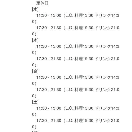
常にこう考え、スタッフが働きやすく、居心地の良いお店作りを
　定休日

最終更新日2026/05/07
心掛けています

[水]

　11:30 - 15:00（L.O. 料理13:30 ドリンク14:3
0）

「子供が保育園の間に働きたい」

　17:30 - 21:30（L.O. 料理19:30 ドリンク21:0
「おしゃれなお店で働いてみたい！」

0）

是非一度オモヤ奈良町店で働いてみませんか？

[木]

　11:30 - 15:00（L.O. 料理13:30 ドリンク14:3
面接は1回のみ！条件のすり合わせをする面談ですので

0）

緊張せずいつものあなたで大丈夫

　17:30 - 21:30（L.O. 料理19:30 ドリンク21:0
0）

やさしいスタッフがお待ちしてます
[金]

　11:30 - 15:00（L.O. 料理13:30 ドリンク14:3
0）

　17:30 - 21:30（L.O. 料理19:30 ドリンク21:0
0）

[土]

店名
　11:30 - 15:00（L.O. 料理13:30 ドリンク14:3
french o・mo・ya 奈良町
0）

　17:30 - 21:30（L.O. 料理19:30 ドリンク21:0
勤務地
0）

奈良県奈良市公納堂町11