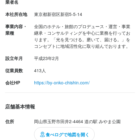
業者名
応募資格
見た目は、普通のチョコレート味のソフトクリーム。

本社所在地
東京都新宿区新宿5-5-14
しかし、一口いただくと、確かに塩が効いている味。

必須スキル・経験
お、なかなか新鮮で美味しいぞ。塩が本当に瀬戸内海の塩かどう
事業内容・
全国のホテル・旅館のプロデュース・運営・事業
かはわからないが、

コミュニケーション能力
業種
継承・コンサルティングを中心に業務を行ってお
塩味と甘みのマリアージュはなかなか素晴らしい。

ります。「光を見つける。磨いて、届ける。」を
歓迎スキル・経験
コンセプトに地域活性化に取り組んでおります。
もう少し、全国展開してもいいんじゃないかな？
飲食店での調理経験
飲食店での接客経験
設立年月
平成23年2月
従業員数
413人
求める人物像
会社HP
https://by-onko-chishin.com/
・好奇心を持って仕事に取り組める方

・誠実に仕事に取り組める方

店舗基本情報
・チームで仕事することに意欲的な方
住所
岡山県玉野市田井2-4464 道の駅 みやま公園
お店の採用担当者からのメッセージ
食べログで地図を開く