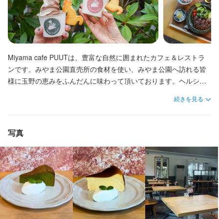
タイムも大歓迎！
ランチタイムのみ勤務OK
ダブルワーク・副業OK
フルタイム歓迎
転勤なし
長期勤務歓迎
週2日からOK
シフト制
Miyama cafe PUUTは、豊富な自然に囲まれたカフェ＆レストラ
休日・休暇
ンです。みやま公園直売所の食材を使い、みやま公園へ訪れる皆
様に玉野の恵みをふんだんに味わって頂いております。ヘルシー
1か月ごとのシフト制
でユニークなお料理、カフェメニューを癒しの空間とともに日々
月8日以上休みあり
土日祝のみ勤務OK
続きを見る
ご提供しております。私たちと一緒に玉野、岡山の魅力を発信し
て下さる方をただいま募集中です！
待遇
写真
・社会保険完備（規定を満たす方）

・制服貸与

・交通費規定支給

・食事補助（勤務時間が1日6時間超の方）

・慶弔見舞金制度

・グループ施設利用割引有

・ご家族、ご友人宿泊優待制度あり

・バースデー休暇 ・昇給年2回（業績・勤務成績により実施する