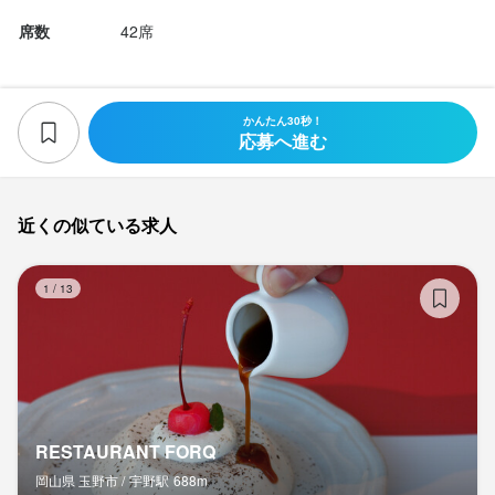
席数
42席
かんたん30秒！
応募へ進む
近くの似ている求人
RE
1
/
13
RESTAURANT FORQ
岡山県 玉野市 /
宇野
駅
688m