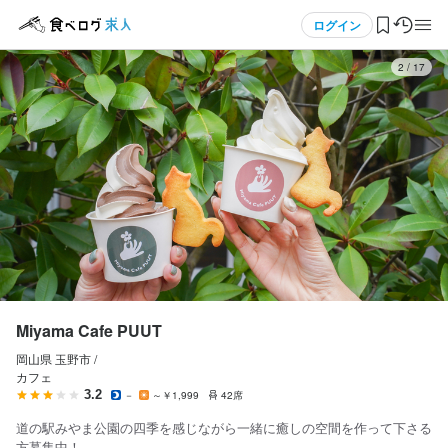
応募画面へ進む
メニュー
ログイン
3
/
17
ログイン・無料会員登録
食べログ求人TOP
求人検索
マイページ管理
閲覧履歴
Miyama Cafe PUUT
岡山県 玉野市 /
気になる求人
カフェ
3.2
－
～￥1,999
42席
検索履歴・保存した条件
道の駅みやま公園の四季を感じながら一緒に癒しの空間を作って下さる
方募集中！