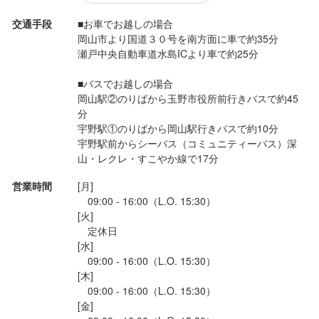
少しでも興味をお持ちでしたら、ぜひお気軽にご応募ください。
一度、カジュアルにお話しましょう。ご応募を心よりお待ちして
交通手段
■お車でお越しの場合

おります。
岡山市より国道３０号を南方面に車で約35分

瀬戸中央自動車道水島ICより車で約25分

■バスでお越しの場合

岡山駅②のりばから玉野市役所前行きバスで約45
分

店名
宇野駅①のりばから岡山駅行きバスで約10分

Miyama Cafe PUUT
宇野駅前からシーバス（コミュニティーバス）深
山・レクレ・すこやか線で17分
勤務地
営業時間
[月]

岡山県玉野市田井2-4464 道の駅 みやま公園
　09:00 - 16:00（L.O. 15:30）

[火]

　定休日

法人名・事業者名
[水]

合同会社温故知新玉野
　09:00 - 16:00（L.O. 15:30）

[木]

　09:00 - 16:00（L.O. 15:30）

最終更新日2025/11/22
[金]
