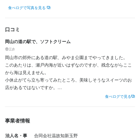
・片付け、店内清掃など　　　

食べログで写真を見る
テイクアウト業務

・ドリンク

口コミ
・ソフトクリームの作成/販売

岡山の道の駅で、ソフトクリーム
キッチン補助業務

三介
・洗い場

岡山市の郊外にある道の駅、みやま公園までやってきました。

・簡単な盛り付けなど

このあたりは、瀬戸内海が近いはずなのですが、残念ながらここ
から海は見えません。

※ご希望の方には、系列店「KEIRIN HOTEL 10 by 温故知新」内の
小休止がてら立ち寄ってみたところ、美味しそうなスイーツのお
レストラン「FORQ」（当店より車で約10分）でのホール業務も
店があるではないですか。

ご経験いただく場合がございます。
そうなると、当然好物のソフトクリームをいただくことにしま
食べログで見る
す。

身に付くスキル
何か斬新な、ご当地ソフトが無いかなと思いメニューを見ると、

事業者情報
瀬戸内塩ショコラというのを発見しました。

魚の知識
野菜の知識
食器の知識
サービスマナー
メニュー開発
塩とスイーツは最近よく見かけますが、ショコラと来ましたか。
法人名・事
合同会社温故知新玉野
これは早速購入です。
