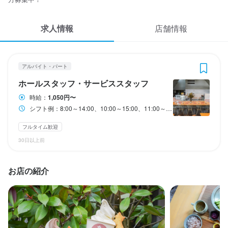
応募履歴
3
 / 
5
求人情報
WEB履歴書
店舗情報
Miyama Cafe PUUT
アルバイト・パート
ホールスタッフ・サービススタッフ
スカウト・メルマガ受信設定
アルバイト・パート
ヘルプ・お問い合わせフォーム
ホールスタッフ・サービススタッフ
ホールスタッフ・サービススタッフ
時給：
1,050円〜
掲載をご検討の店舗様へ
時給
1,050円〜
シフト例：8:00～14:00、10:00～15:00、11:00～16:00など（週2日～OK、1日3h～OK、勤務時間は応相談）8:00～17:00などフルタイムも大歓迎！
食べログ求人PRESS
昇給あり
交通費支給
扶養内勤務OK
フルタイム歓迎
プライバシーポリシー
30日以上前
給与補足
利用規約
交通費規定支給
企業情報
お店の紹介
勤務時間
シフト例：8:00～14:00、10:00～15:00、11:00～16:00など（週2
日～OK、1日3h～OK、勤務時間は応相談）8:00～17:00などフル