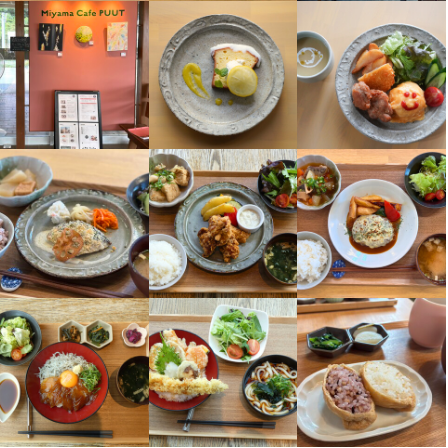
場合がございます）

・賞与年2回（原則支給対象外ですが、業績・勤務成績により支給
する場合がございます）
まかない・食事補助あり
制服貸与
社員登用制度あり
車通勤OK
特徴
学歴不問
未経験者歓迎
Uターン・Iターン歓迎
フリーター歓迎
大学生歓迎
主婦・主夫歓迎
女性活躍中
ブランクOK
面接1回
仕事内容
【仕事内容】

ホール業務全般

・席案内

・オーダー

・配膳

・お会計
