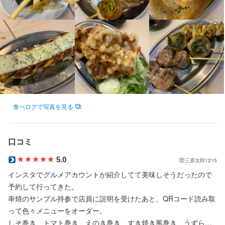
【プライベートも充実】

完全週休2日制で月8日以上休み。特別休暇や長期休暇、時短勤
務、ランチタイムのみ勤務など柔軟な働き方が可能です。残業も
少なめで、無理なく長く続けられます。
身に付くスキル
包丁さばき
飾り包丁
ワインの知識
日本酒の知識
焼酎の知識
食べログで写真を見る
ウイスキーの知識
肉の知識
魚の知識
野菜の知識
チーズの知識
食器の知識
テーブルマナー
出店開業ノウハウ
メニュー開発
仕入れ・食材の目利き
口コミ
5.0
三原太郎1215
インスタでグルメアカウントが紹介してて美味しそうだったので
店名
予約して行ってきた。

炭火ノ串や。ニューハカタスタイル 広島流川本店
串焼のサンプル持参で店員に説明を受けたあと、QRコード読み取
って色々メニューをオーダー。

勤務地
しそ巻き、トマト巻き、えのき巻き、すき焼き風巻き、うずら巻