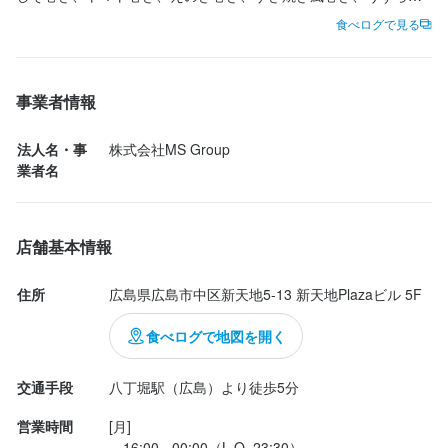
広島県広島市中区新天地5-13 新天地Plazaビル 5F
き他色々頼んだけど中で、白菜巻きが1番美味しかった。（写真撮
食べログで見る
り忘れ）

連絡先
ご馳走さまでした。
082-909-9515
事業者情報
法人名・事業者名
法人名・事
株式会社MS Group 
株式会社MS Group 
業者名
最終更新日2025/12/14
店舗基本情報
住所
広島県広島市中区新天地5-13 新天地Plazaビル 5F
食べログで地図を開く
交通手段
八丁堀駅（広島）より徒歩5分
営業時間
[月]

　16:00 - 00:00（L.O. 23:30）
