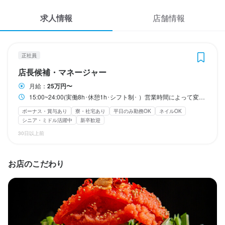
応募履歴
固定シフト制(決まった時間・曜日に働ける)
自由シフト制(毎回、時間・曜日を選べる)
求人情報
店舗情報
WEB履歴書
休日・休暇
スカウト・メルマガ受信設定
月8日休み/夏季休暇有り/年末年始休暇有り
正社員
店長候補・マネージャー
月8日以上休みあり
平日のみ勤務OK(土日休み)
完全週休2日制
ヘルプ・お問い合わせフォーム
産休・育休制度あり
夏季休暇あり
年末年始休暇あり
GW休暇あり
月給：
25万円〜
特別休暇あり
15:00~24:00(実働8h･休憩1h･シフト制･ ）営業時間によって変動あり
掲載をご検討の店舗様へ
ボーナス・賞与あり
寮・社宅あり
平日のみ勤務OK
ネイルOK
食べログ求人PRESS
シニア・ミドル活躍中
新卒歓迎
待遇
プライバシーポリシー
30日以上前
・契約期間の定めなし

利用規約
・社会保険完備（厚生年金、雇用保険、健康保険、労災保険）

・受動喫煙防止措置：屋内原則禁煙（喫煙専用室あり）

お店のこだわり
企業情報
・独立支援制度あり
まかない・食事補助あり
社会保険完備
制服貸与
研修制度あり
海外研修あり
生産者への訪問研修あり
社内イベントあり(旅行、BBQ等)
資格取得支援あり
独立支援制度あり
独立実績あり
車通勤OK
バイク通勤OK
髪型自由
服装自由
ひげOK
ネイルOK
ピアスOK