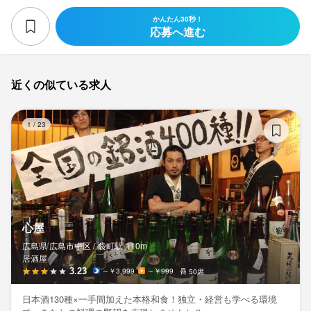
かんたん30秒！
応募へ進む
近くの似ている求人
心
1
/
23
心屋
広島県 広島市中区 /
袋町
駅
110m
居酒屋
3.23
～￥3,999
～￥999
50席
日本酒130種×一手間加えた本格和食！独立・経営も学べる環境