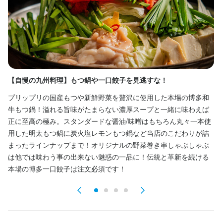
特徴
学歴不問
未経験者歓迎
独立希望者歓迎
新卒歓迎
第二新卒歓迎
Uターン・Iターン歓迎
フリーター歓迎
シニア・ミドル活躍中
女性活躍中
ブランクOK
オープニングスタッフ募集
駅チカ(徒歩5分以内)
スタッフの平均年齢20代
採用予定10名以上
応募者全員と面接
面接1回
【自慢の九州料理】もつ鍋や一口餃子を見逃すな！
【
プリップリの国産もつや新鮮野菜を贅沢に使用した本場の博多和
種
仕事内容
牛もつ鍋！溢れる旨味がたまらない濃厚スープと一緒に味わえば
き
当店の店長候補・マネージャーとして、まずは接客やホール業務
正に至高の極み。スタンダードな醤油/味噌はもちろん丸々一本使
ほ
を中心に、店舗運営の基本を学んでいただきます。お客様のご案
用した明太もつ鍋に炭火塩レモンもつ鍋など当店のこだわりが詰
ぐ
内やオーダー受付、料理やドリンクの提供、会計、テーブルの片
まったラインナップまで！オリジナルの野菜巻き串しゃぶしゃぶ
付けなど、現場の業務を一通り経験していただきます。

は他では味わう事の出来ない魅惑の一品に！伝統と革新を続ける
本場の博多一口餃子は注文必須です！
1日の平均的な接客組数は10～20組程度ですので、無理のない範
囲で業務を進めていただけます。ピークタイムでもスタッフ同士
で連携しながら業務を分担し、チームワークを大切にしています
ので、初めての方でも安心して働けます。
