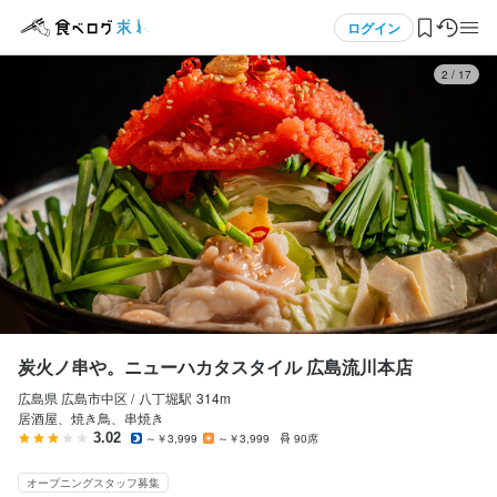
応募画面へ進む
メニュー
ログイン
3
/
17
炭火ノ串や。ニューハカタスタイル 広島流川本店
正社員
ログイン・無料会員登録
店長候補・マネージャー
店長候補・マネージャー
食べログ求人TOP
月給
250,000円〜
求人検索
ボーナス・賞与あり
昇給あり
住宅手当あり
寮・社宅あり(住み込み)
交通費支給
家族手当あり
資格手当・スキル手当あり
インセンティブあり
マイページ管理
退職金あり
給与手渡しOK
日払いOK
週払いOK
給与前払いOK
閲覧履歴
炭火ノ串や。ニューハカタスタイル 広島流川本店
勤務時間
広島県 広島市中区 /
八丁堀
駅
314m
気になる求人
15:00~24:00(実働8h･休憩1h･シフト制･ ）営業時間によって変動
居酒屋、焼き鳥、串焼き
あり
3.02
～￥3,999
～￥3,999
90席
検索履歴・保存した条件
ランチタイムのみ勤務OK
終電考慮あり
ダブルワーク・副業OK
オープニングスタッフ募集
時短社員制度あり
残業月20時間以下
転勤なし
長期勤務歓迎
シフト制