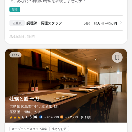
で、あなたの料理の野望を表現しませんか？
新着
調理師・調理スタッフ
月給：
25万円〜40万円
正社員
最終更新日：2日前
牡
1
/
17
牡蠣と鮨 一刀
広島県 広島市中区 /
本通
駅
42m
居酒屋、海鮮、かき
3.04
～￥14,999
～￥2,999
23席
オープニングスタッフ募集
小さなお店