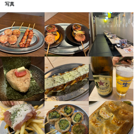
写真
入社後は店長候補として段階的に業務を覚えていただきます。本
部によるフォロー体制が整っており、マニュアルや定期的な研修
を通じて着実にスキルアップできる環境です。分からないことは
いつでも相談できるので、未経験の方も安心してスタートできま
す。
この仕事のおすすめポイント
【経営スキルが身につく環境】

店舗運営やマネジメント、スタッフ育成など店長候補として幅広
い業務に携われます。海鮮・串焼きの専門知識や経営ノウハウも
習得でき、将来の独立やキャリアアップを目指す方に最適です。

【成果はしっかり評価】

売上や業務改善など、あなたの頑張りや成果は正当に評価しま
す。各種手当や昇給、キャリアアップのチャンスも豊富。やりが
いを感じながら、長く安心して働ける環境です。
