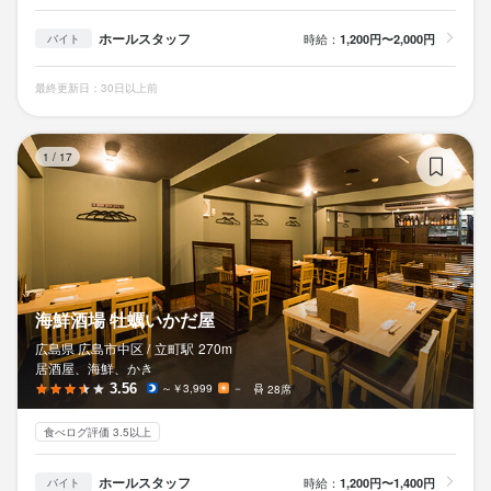
ホールスタッフ
時給：
1,200円〜2,000円
バイト
最終更新日：30日以上前
海
1
/
17
海鮮酒場 牡蠣いかだ屋
広島県 広島市中区 /
立町
駅
270m
居酒屋、海鮮、かき
3.56
～￥3,999
－
28席
食べログ評価 3.5以上
ホールスタッフ
時給：
1,200円〜1,400円
バイト