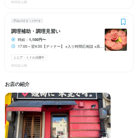
まかない・食事補助あり
終電考慮あり
ダブルワーク・副業OK
制服貸与
社員登用制度あり
長期勤務歓迎
週1日からOK
車通勤OK
シフト制
30日以上前
（6：00～11：00　出勤時間と退勤時間が前後する場合がござい
バイク通勤OK
自由シフト制(毎回、時間・曜日を選べる)
ます。）
アルバイト・パート
特徴
休日・休暇
調理補助・調理見習い
勤務時間
シフト制／毎月の自己申告制（自由度高め♪）

学歴不問
未経験者歓迎
フリーター歓迎
大学生歓迎
高校生歓迎
留学生歓迎
時給：
1,100円〜
主婦・主夫歓迎
シニア・ミドル活躍中
女性活躍中
ブランクOK
17:00～翌4:00【ディナー】 ※入り時間応相談 ※高校生は22:00迄 ・シフト制
17:00～24：00【ディナー】

☆☆安心して働ける環境です☆☆

※入り時間応相談

社員がしっかりサポートするので、急な休みなどの対応も可能!!
シニア・ミドル活躍中
※高校生は22:00迄

仕事内容
30日以上前
土日祝のみ勤務OK
・シフト制
お客様のご案内

終電考慮あり
ダブルワーク・副業OK
長期勤務歓迎
週1日からOK
シフト制
料理配膳

お店の紹介
待遇
自由シフト制(毎回、時間・曜日を選べる)
オーダー伺い

店舗内の清掃　など

賄いあり

昇給あり

休日・休暇
雇用保険あり

☆☆お仕事のPOINT☆☆

労災保険あり

シフト制／毎月の自己申告制（自由度高め♪）

基本は笑顔で元気に挨拶できればOKです！！

制服貸与

覚えやすい作業がメインなのでとっても簡単♪
車通勤可
☆☆安心して働ける環境です☆☆

社員がしっかりサポートするので、急な休みなどの対応も可能!!