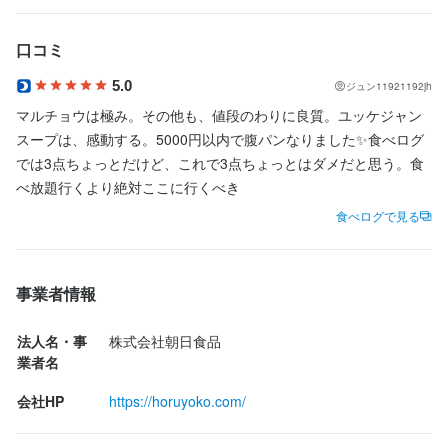
サービス優先の当店では、スタッフの人数がギリギリの状況は作
という方にピッタリ♪♪

連絡先
083-229-1000
らないようにしています。

1・2ヶ月の短期から勤務が可能。働いてみた上で、お店を気に入
口コミ
そのため「接客に余裕を持って取り組める」「良いお手本となる
れば長く働いてくださいね！！
先輩が身近にいてくれるので、仕事を覚えやすい」などメリット
法人名・事業者名
5.0
ジュン11921192jh
が盛りだくさん♪

株式会社朝日食品
マルチョウは極み。その他も、値段のわりに良質。ユッケジャン
身に付くスキル
その他にも、チームワークが良くなり、協調性やコミュニケーシ
スープは、感動する。5000円以内で腹パンなりました✨食べログ
ョン能力が身に付く、などなど、社会勉強にもピッタリ！！

では3点ちょっとだけど、これで3点ちょっとはダメだと思う。食
包丁さばき
盛り付け技術
最終更新日2026/01/23
また未経験の方には、沢山の仲間と一緒に働けるので、すごく心
べ放題行くより絶対ここに行くべき
強いと思います(^^)

食べログで見る
■まずは短期お試しOK！！

「初バイトで不安だな…」「まずはお店の雰囲気を知りたい！」
店名
事業者情報
という方にピッタリ♪♪

炭火焼肉ホルモン横丁 下関店
1・2ヶ月の短期から勤務が可能。働いてみた上で、お店を気に入
法人名・事
株式会社朝日食品
れば長く働いてくださいね！！
勤務地
業者名
山口県下関市豊前田町2-6-1
会社HP
https://horuyoko.com/
身に付くスキル
連絡先
包丁さばき
盛り付け技術
肉の知識