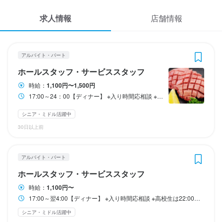
終電考慮あり
ダブルワーク・副業OK
長期勤務歓迎
週1日からOK
シフト制
応募履歴
自由シフト制(毎回、時間・曜日を選べる)
2
 / 
5
求人情報
店舗情報
WEB履歴書
炭火焼肉ホルモン横丁 下関店
炭火焼肉ホルモン横丁 下関店
アルバイト・パート
アルバイト・パート
休日・休暇
ホールスタッフ・サービススタッフ
調理補助・調理見習い
スカウト・メルマガ受信設定
アルバイト・パート
シフト制／毎月の自己申告制（自由度高め♪）

ホールスタッフ・サービススタッフ
ヘルプ・お問い合わせフォーム
☆☆安心して働ける環境です☆☆

ホールスタッフ・サービススタッフ
調理補助・調理見習い
時給：
1,100円〜1,500円
社員がしっかりサポートするので、急な休みなどの対応も可能!!
17:00～24：00【ディナー】 ※入り時間応相談 ※高校生は22:00迄 ・シフト制
掲載をご検討の店舗様へ
時給
時給
1,100円〜1,500円
1,100円〜
土日祝のみ勤務OK
食べログ求人PRESS
シニア・ミドル活躍中
昇給あり
昇給あり
交通費支給
30日以上前
プライバシーポリシー
待遇
研修期間
利用規約
勤務時間
研修期間１００時間時給1,050円
賄いあり

アルバイト・パート
企業情報
昇給あり

17:00～翌4:00【ディナー】

ホールスタッフ・サービススタッフ
給与補足
雇用保険あり

※入り時間応相談

交通費支給200円（条件あり）
労災保険あり

※高校生は22:00迄

時給：
1,100円〜
制服貸与

17:00～翌4:00【ディナー】 ※入り時間応相談 ※高校生は22:00迄 ・シフト制
収入例
車通勤可
・シフト制
シニア・ミドル活躍中
例）時給1,100円×5時間×週2日×4週＝約44,000円
