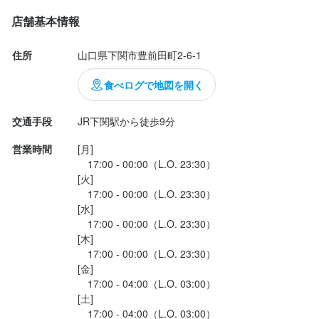
083-229-1000
店舗基本情報
法人名・事業者名
選考の流れ
住所
山口県下関市豊前田町2-6-1
株式会社朝日食品
応募＞面接日時設定＞面接＞採用（即日～２日）
食べログで地図を開く
最終更新日2026/03/01
交通手段
お店の採用担当者からのメッセージ
営業時間
[月]

お気軽にお問合せください。
　17:00 - 00:00（L.O. 23:30）

[火]

　17:00 - 00:00（L.O. 23:30）

[水]

　17:00 - 00:00（L.O. 23:30）

[木]

店名
　17:00 - 00:00（L.O. 23:30）

炭火焼肉ホルモン横丁 下関店
[金]

　17:00 - 04:00（L.O. 03:00）

勤務地
[土]

山口県下関市豊前田町2-6-1
　17:00 - 04:00（L.O. 03:00）
