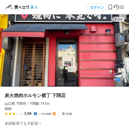
応募画面へ進む
応募画面へ進む
応募画面へ進む
メニュー
ログイン
2
/
14
炭火焼肉ホルモン横丁 下関店
アルバイト・パート
ログイン・無料会員登録
ホールスタッフ・サービススタッフ
ホールスタッフ・サービススタッフ
食べログ求人TOP
時給
1,100円〜
求人検索
昇給あり
マイページ管理
勤務時間
閲覧履歴
炭火焼肉ホルモン横丁 下関店
17:00～翌4:00【ディナー】

※入り時間応相談

山口県 下関市 /
下関
駅
741m
気になる求人
焼肉
※高校生は22:00迄

3.04
～￥5,999
－
50席
検索履歴・保存した条件
・シフト制
未経験者でも大歓迎！