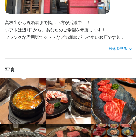
まかない・食事補助あり
制服貸与
社員登用制度あり
車通勤OK
バイク通勤OK
土日祝のみ勤務OK
この仕事のおすすめポイント
高校生から既婚者まで幅広い方が活躍中！！

高校生から既婚者まで幅広い方が活躍中！！

特徴
待遇
シフトは週1日から、あなたのご希望を考慮します！！

シフトは週1日から、あなたのご希望を考慮します！！

フランクな雰囲気でシフトなどの相談がしやすいお店です♪

フランクな雰囲気でシフトなどの相談がしやすいお店です♪

学歴不問
未経験者歓迎
フリーター歓迎
大学生歓迎
高校生歓迎
留学生歓迎
賄いあり

主婦・主夫歓迎
シニア・ミドル活躍中
女性活躍中
ブランクOK
昇給あり

続きを見る
■バイトデビュー大歓迎！！

■バイトデビュー大歓迎！！

雇用保険あり

サービス優先の当店では、スタッフの人数がギリギリの状況は作
サービス優先の当店では、スタッフの人数がギリギリの状況は作
労災保険あり

仕事内容
制服貸与

らないようにしています。

らないようにしています。

写真
車通勤可
そのため「接客に余裕を持って取り組める」「良いお手本となる
そのため「接客に余裕を持って取り組める」「良いお手本となる
盛り付け

先輩が身近にいてくれるので、仕事を覚えやすい」などメリット
先輩が身近にいてくれるので、仕事を覚えやすい」などメリット
まかない・食事補助あり
制服貸与
社員登用制度あり
車通勤OK
調理補助

バイク通勤OK
が盛りだくさん♪

が盛りだくさん♪

店舗内の清掃　など

その他にも、チームワークが良くなり、協調性やコミュニケーシ
その他にも、チームワークが良くなり、協調性やコミュニケーシ
ョン能力が身に付く、などなど、社会勉強にもピッタリ！！

ョン能力が身に付く、などなど、社会勉強にもピッタリ！！

☆☆お仕事のPOINT☆☆

特徴
また未経験の方には、沢山の仲間と一緒に働けるので、すごく心
また未経験の方には、沢山の仲間と一緒に働けるので、すごく心
基本は笑顔で元気に挨拶できればOKです！！

強いと思います(^^)

強いと思います(^^)

学歴不問
未経験者歓迎
フリーター歓迎
大学生歓迎
高校生歓迎
留学生歓迎
覚えやすい作業がメインなのでとっても簡単♪
主婦・主夫歓迎
シニア・ミドル活躍中
女性活躍中
ブランクOK
■まずは短期お試しOK！！

■まずは短期お試しOK！！
