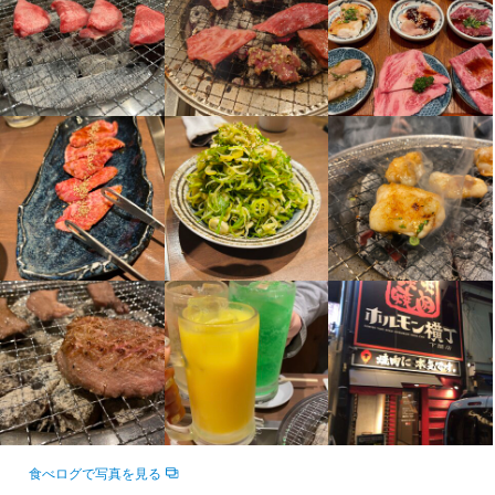
「初バイトで不安だな…」「まずはお店の雰囲気を知りたい！」
「初バイトで不安だな…」「まずはお店の雰囲気を知りたい！」
この仕事のおすすめポイント
仕事内容
という方にピッタリ♪♪

という方にピッタリ♪♪

高校生から既婚者まで幅広い方が活躍中！！

1・2ヶ月の短期から勤務が可能。働いてみた上で、お店を気に入
1・2ヶ月の短期から勤務が可能。働いてみた上で、お店を気に入
お客様のご案内

シフトは週1日から、あなたのご希望を考慮します！！

れば長く働いてくださいね！！
れば長く働いてくださいね！！
料理配膳

フランクな雰囲気でシフトなどの相談がしやすいお店です♪

オーダー伺い

店舗内の清掃　など

■バイトデビュー大歓迎！！

身に付くスキル
サービス優先の当店では、スタッフの人数がギリギリの状況は作
☆☆お仕事のPOINT☆☆

包丁さばき
盛り付け技術
肉の知識
らないようにしています。

基本は笑顔で元気に挨拶できればOKです！！

そのため「接客に余裕を持って取り組める」「良いお手本となる
覚えやすい作業がメインなのでとっても簡単♪
先輩が身近にいてくれるので、仕事を覚えやすい」などメリット
が盛りだくさん♪

その他にも、チームワークが良くなり、協調性やコミュニケーシ
この仕事のおすすめポイント
店名
ョン能力が身に付く、などなど、社会勉強にもピッタリ！！

炭火焼肉ホルモン横丁 下関店
高校生から既婚者まで幅広い方が活躍中！！

また未経験の方には、沢山の仲間と一緒に働けるので、すごく心
シフトは週1日から、あなたのご希望を考慮します！！

強いと思います(^^)

フランクな雰囲気でシフトなどの相談がしやすいお店です♪

勤務地
山口県下関市豊前田町2-6-1
■まずは短期お試しOK！！

食べログで写真を見る
■バイトデビュー大歓迎！！

「初バイトで不安だな…」「まずはお店の雰囲気を知りたい！」