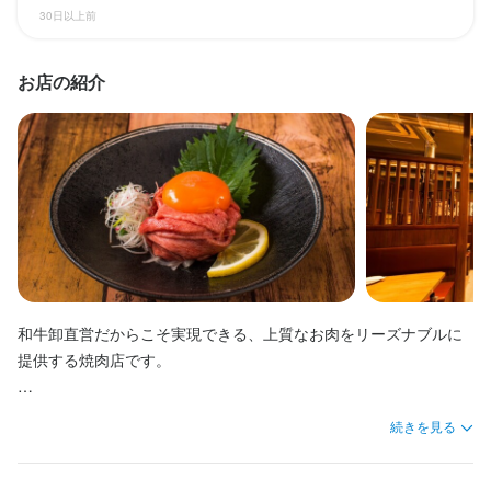
30日以上前
12:00〜23:30

収入例
14:00〜翌0:30

【年収イメージ】

15:00〜翌1:30

お店の紹介
・450万円前後／スタッフ〜中堅

・550万円前後／リーダー・中核ポジション

＜週末＞

・700万円以上／店舗責任者クラス
10:30〜22:30

11:00〜23:30

13:30〜翌1:00

14:30〜翌2:00
勤務時間
＜平日＞

10:30〜22:00

休日・休暇
12:00〜23:30

シフト制

14:00〜翌0:30

和牛卸直営だからこそ実現できる、上質なお肉をリーズナブルに
※勤務時間帯はご相談ください

15:00〜翌1:30

提供する焼肉店です。

※終電を考慮いたします

※各シフト休憩あり

＜週末＞

当店が目指すのは「低価格」ではなく、「最上級のお肉をリーズ
★店舗によりディナーのみの勤務も可能です
10:30〜22:30

続きを見る
ナブルに」。肉のプロが目利きした厳選肉を、お客様へ最高の状
11:00〜23:30

態で提供しています。

13:30〜翌1:00

14:30〜翌2:00