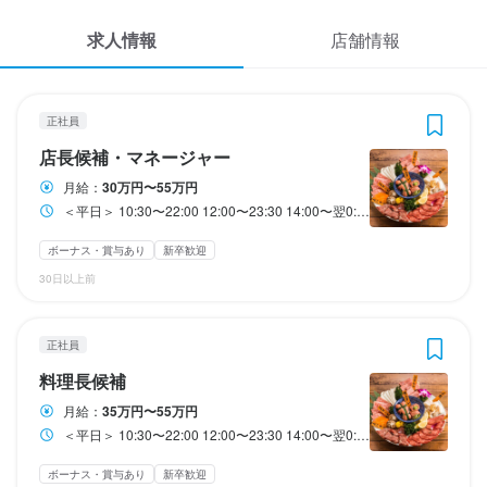
応募履歴
3
2
 / 
 / 
4
4
求人情報
店舗情報
WEB履歴書
焼肉タンとハラミ まっちゃん 二日市店
焼肉タンとハラミ まっちゃん 二日市店
正社員
正社員
店長候補・マネージャー
料理長候補
スカウト・メルマガ受信設定
正社員
店長候補・マネージャー
ヘルプ・お問い合わせフォーム
店長候補・マネージャー
料理長候補
月給：
30万円〜55万円
＜平日＞ 10:30〜22:00 12:00〜23:30 14:00〜翌0:30 15:00〜翌1:30 ＜週末＞ 10:30〜22:30 11:00〜23:30 13:30〜翌1:00 14:30〜翌2:00
掲載をご検討の店舗様へ
月給
月給
305,000円〜550,000円
350,000円〜550,000円
食べログ求人PRESS
ボーナス・賞与あり
新卒歓迎
ボーナス・賞与あり
ボーナス・賞与あり
昇給あり
昇給あり
交通費支給
交通費支給
家族手当あり
家族手当あり
インセンティブあり
インセンティブあり
30日以上前
プライバシーポリシー
固定残業代
固定残業代
利用規約
固定残業代45時間分75,000円を含む。超過分は別途支給
固定残業代あり：月給 ￥350,000 〜 ￥550,000は1か月当たりの
正社員
固定残業代￥60,000〜￥100,000（45時間相当分）を含む。45時
企業情報
料理長候補
間を超える残業代は追加で支給する。
月給：
35万円〜55万円
勤務時間
給与補足
＜平日＞ 10:30〜22:00 12:00〜23:30 14:00〜翌0:30 15:00〜翌1:30 ＜週末＞ 10:30〜22:30 11:00〜23:30 13:30〜翌1:00 14:30〜翌2:00
月給35万円〜55万円（経験・スキル考慮）

＜平日＞

ボーナス・賞与あり
新卒歓迎
10:30〜22:00
