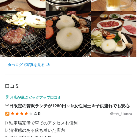
子供手当

月間インセンティブ

入社後研修制度

仕事内容
制服貸与

既婚者の場合日曜日休暇
【正社員】店長・店長候補

社会保険完備
制服貸与
研修制度あり
社内イベントあり(旅行、BBQ等)
車通勤OK
バイク通勤OK
★高度な飲食店経験は不問です。やる気と基本的な飲食店経験が
あれば大丈夫です！

特徴
食べログで写真を見る
＜ホール＞

学歴不問
未経験者歓迎
独立希望者歓迎
新卒歓迎
第二新卒歓迎
お客様のご案内、料理・ドリンクの配膳などの接客業務全般をお
Uターン・Iターン歓迎
フリーター歓迎
女性活躍中
スタッフの平均年齢20代
願いします。

口コミ
＜キッチン＞

お店が選ぶピックアップ口コミ
仕事内容
仕込み、調理、盛り付けなどのキッチン業務全般をお願いしま
平日限定の贅沢ランチが1280円～✨️女性同士＆子供連れでも安心
肉の責任者（料理長候補）

す。

4.0
miki_fukuoka
※未経験者も一から成長できる環境です

まずは仕込みや盛り付けなどの簡単な調理補助からスタート！

▷駐車場完備で車でのアクセスも便利

15業態117店舗を運営する企業の焼肉業態「タンとハラミまっち
包丁を持ったことがない方でも大丈夫☆

▷清潔感のある落ち着いた店内

ゃん」にて、肉の責任者（料理長候補）として、キッチン業務と
徐々にできることを増やしていきましょう！
