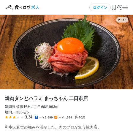
応募画面へ進む
応募画面へ進む
メニュー
ログイン
3
/
17
ログイン・無料会員登録
食べログ求人TOP
求人検索
マイページ管理
閲覧履歴
焼肉タンとハラミ まっちゃん 二日市店
福岡県 筑紫野市 /
二日市
駅
993m
気になる求人
焼肉、ホルモン
3.34
～￥3,999
～￥1,999
70席
検索履歴・保存した条件
和牛卸直営の強みを活かした、肉のプロが集う焼肉店。