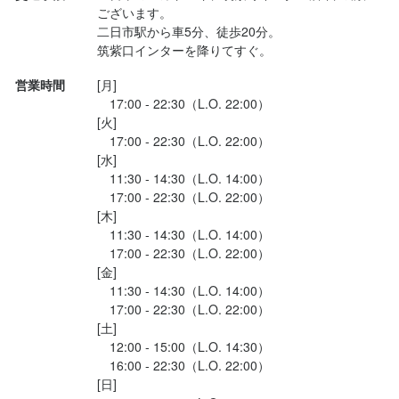
業態を問わず、飲食経験をお持ちの方歓迎いたします

り、お肉との相性もとても良かった...
ございます。

ンを目指していただけます。

将来、独立を目指す方歓迎

二日市駅から車5分、徒歩20分。

これまでの経験を活かしながら、店舗づくりやブランドづくりに
会社経営に関わりたい方
も深く関われる環境です。

一緒に成長しながら、お店を盛り上げていける方をお待ちしてい
営業時間
[月]

ます！
　17:00 - 22:30（L.O. 22:00）

[火]

　17:00 - 22:30（L.O. 22:00）

[水]

店名
この仕事のおすすめポイント
　11:30 - 14:30（L.O. 14:00）

焼肉タンとハラミ まっちゃん 二日市店
　17:00 - 22:30（L.O. 22:00）

■ 肉のプロとして腕を活かせるポジション

[木]

タン・ハラミを中心に、仕入れからカット・火入れまで一貫して
勤務地
　11:30 - 14:30（L.O. 14:00）

携われる環境です。

福岡県筑紫野市武蔵4-5-8
　17:00 - 22:30（L.O. 22:00）

素材の見極めや肉の扱い方など、これまで培ってきた技術やこだ
[金]

わりを、そのまま仕事に活かせます。

　11:30 - 14:30（L.O. 14:00）

連絡先
「もっと肉を学びたい」

　17:00 - 22:30（L.O. 22:00）

0807-984-9743
「自分の技術でお客様を喜ばせたい」

[土]

　12:00 - 15:00（L.O. 14:30）

そんな想いを持つ方には、楽しみながら成長できる環境です！

法人名・事業者名
　16:00 - 22:30（L.O. 22:00）

■ 店舗の味を支える中核ポジション

株式会社double
[日]

料理長候補として、店舗の味や品質を支える重要な役割をお任せ