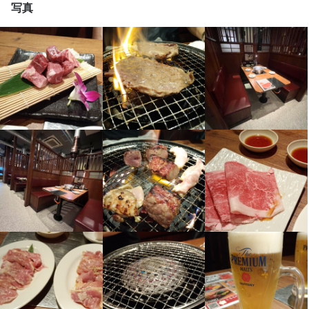
写真
待遇
看板商品のタンやハラミをはじめ、肉の知識やカット技術、接客
社会保険完備

まで幅広く学べる環境です。

リフレッシュ休暇(4日連続休暇取得で1万円支給)

休日・休暇
交通費全額支給

和牛卸直営ならではの仕入れ力と品質へのこだわりを強みに、肉
昇給あり

シフト制

の魅力を追求し続けています。肉の知識を深めたい方や、接客・
昇進、昇格(年2回)

※勤務時間帯はご相談ください

調理のスキルを磨きたい方に最適な環境です。

賞与あり(実績による)

※終電を考慮いたします

まかない有り

※各シフト休憩あり

「肉が好き」「焼肉を学びたい」「お客様を笑顔にしたい」

子供手当

★店舗によりディナーのみの勤務も可能です
月間インセンティブ

そんな方をお待ちしています！
入社後研修制度

制服貸与

待遇
既婚者の場合日曜日休暇
社会保険完備

社会保険完備
制服貸与
研修制度あり
社内イベントあり(旅行、BBQ等)
車通勤OK
バイク通勤OK
リフレッシュ休暇(4日連続休暇取得で1万円支給)

交通費全額支給

昇給あり

昇進、昇格(年2回)

特徴
賞与あり(実績による)

学歴不問
未経験者歓迎
独立希望者歓迎
新卒歓迎
第二新卒歓迎
まかない有り

Uターン・Iターン歓迎
フリーター歓迎
女性活躍中
スタッフの平均年齢20代