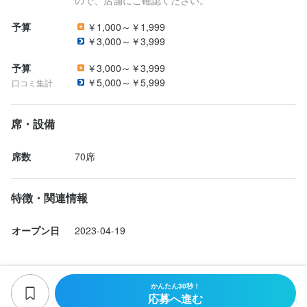
そんな面白さを感じられる環境です！

予算
￥1,000～￥1,999
■ 経験・技術を正当に評価

￥3,000～￥3,999
焼き場経験、肉の知識、マネジメント経験など、これまで培って
きたスキルをしっかり評価し、待遇へ反映します。

予算
￥3,000～￥3,999
経験・実力次第では、入社時から責任者ポジションでのスタート
￥5,000～￥5,999
口コミ集計
も可能。

頑張りをしっかり見てもらえる環境なので、高いモチベーション
席・設備
で働けます！

■ 実績に応じたインセンティブ制度あり

席数
70席
売上・原価管理・品質維持など、日々の頑張りをしっかり評価す
るインセンティブ制度を導入しています。

「頑張った分、しっかり稼ぎたい」

特徴・関連情報
「もっと上を目指したい」

そんな方にもピッタリの環境です！
オープン日
2023-04-19
応募資格
かんたん30秒！
応募へ進む