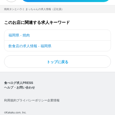
必須スキル・経験
コミュニケーション能力
焼肉タンとハラミ まっちゃんの求人情報（正社員）
歓迎スキル・経験
このお店に関連する求人キーワード
コミュニケーション能力
飲食店での調理経験
飲食店での接客経験
調理師免許
福岡県 - 焼肉
飲食店の求人情報 - 福岡県
求める人物像
業態を問わず、飲食経験をお持ちの方歓迎いたします

トップに戻る
将来、独立を目指す方歓迎

会社経営に関わりたい方
食べログ求人PRESS
ヘルプ・お問い合わせ
利用規約
プライバシーポリシー
企業情報
店名
焼肉タンとハラミ まっちゃん 二日市店
©Kakaku.com, Inc.