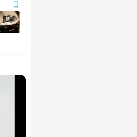
1回
1回
夫歓迎
全員と面接
”によって成
る肉料理店で
”によって成
されるお客様
されるお客様
ことを使命と
な接客。料理
理など、様々
な接客。料理
”によって成
読む繊細な気
読む繊細な気
されるお客様
なたに会いた
なたに会いた
感性がそのま
な接客。料理
格をお持ちの
格をお持ちの
読む繊細な気
もお願いした
もお願いした
なたに会いた