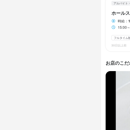
特徴
特徴
特徴
アルバイト
新卒歓迎
新卒歓迎
新卒歓迎
第
第
第
ホールス
特徴
時給：
15:00～
履歴書不要
仕事内
仕事内
仕事内
女性活躍中
フルタイム
面接1回
即日
選び抜いた和
選び抜いた
選び抜いた和
30日以上前
り立つ、三
す。

り立つ、三
に、「記憶に
MUKUは、
に、「記憶に
仕事内
しています。
お店のこだ
お任せした
型にはまら
お任せした
選び抜いた和
やワインの
な文化や技法
やワインの
り立つ、三
配りなど、
配りなど、
に、「記憶に
い」と言われ
キッチンは完
い」と言われ
調理中の音や
お任せした
最高のタイ
まお客様の体
最高のタイ
やワインの
方には、ペ
一人ひとりの
方には、ペ
配りなど、
いと考えてい
いと考えてい
い」と言われ
お任せしたい