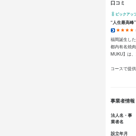
・誠実に仕事
・自己成長し
・好奇心を持
口コミ
応募後、原則
・チームで
・美味しい料
・誠実に仕事
相談くださ
ピックアッ
・好奇心を持
・チームで
・誠実に仕事
“人生最高峰
選考の
・チームで
お店の
選考の
福岡誕生した
応募後、原則
少しでも興味
都内有名焼肉
相談くださ
応募後、原則
選考の
ご応募を心
MUKU】は
相談くださ
応募後、原則
コースで提供
お店の
気兼ねなく
今回いただい
お店の
少しでも興味
ご応募を心
少しでも興味
・牛と鼈の冷
お店の
店名
ご応募を心
・燻製和牛タ
MUKU
事業者情報
少しでも興味
・黒毛和牛タ
ご応募を心
・シャトーブ
勤務地
法人名・事
・キャビア冷
福岡県福岡市中央
業者名
店名
・近江牛 岡崎
MUKU
設立年月
店名
・いずみ華姫牛