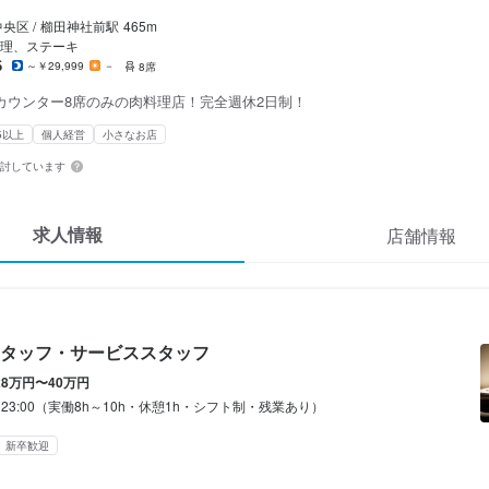
MUKU
ート
央区 /
櫛田神社前
駅
465m
スタッフ・サービススタッフ
・調理スタッフ
エ
スタッフ・サービススタッフ
理、ステーキ
6
～￥29,999
－
8席
カウンター8席のみの肉料理店！完全週休2日制！
スタッフ・サービススタッフ
・調理スタッフ
エ
スタッフ・サービススタッフ
5以上
個人経営
小さなお店
0,000円〜400,000円
0,000円〜400,000円
0,000円〜400,000円
200円〜1,600円
検討しています
通費支給
通費支給
通費支給
通費支給
求人情報
店舗情報
月：労働条件は本採用内容と同じ
月：労働条件は本採用内容と同じ
月：労働条件は本採用内容と同じ
0hまで時給1150円
間
間
間
タッフ・サービススタッフ
3:00（実働8h～10h・休憩1h・シフト制・残業あり）
3:00（実働8h～10h・休憩1h・シフト制・残業あり）
3:00（実働8h～10h・休憩1h・シフト制・残業あり）
28万円〜40万円
0～23:00（実働8h～10h・休憩1h・シフト制・残業あり）
間
転勤なし
転勤なし
転勤なし
長期勤務歓迎
長期勤務歓迎
長期勤務歓迎
シフト制
シフト制
シフト制
新卒歓迎


0
休暇
休暇
休暇