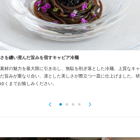
士が互いを高め合い、挑戦と学びを続けられる職場です。サービスを学
、ソースの構成、香りの重ね方など、多様なアプローチを試せる環境で
士が互いを高め合い、挑戦と学びを続けられる職場です。サービスを学
ングで料理を提供するチームワークも大切にしています。

、あなたのサービスが、お客様の心に深く残る体験となるそんな瞬間を
て、コース構成や新メニュー開発、仕入れ・原価管理などにも関わって
、あなたのサービスが、お客様の心に深く残る体験となるそんな瞬間を
みませんか？

みませんか？

士が互いを高め合い、挑戦と学びを続けられる職場です。サービスを学
、あなたのサービスが、お客様の心に深く残る体験となるそんな瞬間を
験”として届く料理を、一緒に組み立ててみませんか？

みませんか？

迎え、お席へのご案内 

と発想力が、そのままMUKUの世界を形づくります。

迎え、お席へのご案内 

ク、料理・ドリンクの提供 

ク、料理・ドリンクの提供 

ク、特に肉料理とワインに関する詳細な説明 

ク、特に肉料理とワインに関する詳細な説明 

迎え、お席へのご案内 

さを纏い澄んだ旨みを宿すキャビア冷麺
やかなコミュニケーションと、ニーズに合わせたサービス提供 

の食材を使ったコース料理の仕込み・調理全般

やかなコミュニケーションと、ニーズに合わせたサービス提供 

ク、料理・ドリンクの提供 

素材の魅力を最大限に引き出し、無駄を削ぎ落とした冷麺。上質なキャ
チンでの調理・盛り付け・提供

ク、特に肉料理とワインに関する詳細な説明 

だ旨みが重なり合い、凛とした美しさが際立つ一皿に仕上げました。研
り 

ス・香りの組み立てなど、多文化的な技法を柔軟に活用した調理

り 

やかなコミュニケーションと、ニーズに合わせたサービス提供 

ゆくまでお愉しみください。
供前の最終仕上げ

店作業、清掃業務全般 

開店準備、閉店作業、清掃業務全般 
管理、衛生管理、清掃業務全般

格を活かしたワインのペアリング提案や、お客様へのご提案。
り 

、コース構成、仕入れ、原価・コスト管理、新メニュー開発への参画

開店準備、閉店作業、清掃業務全般 
事のおすすめポイント
ームとの連携を意識した提供タイミングの調整
事のおすすめポイント
事のおすすめポイント
期肥育雌牛「いずみ華姫牛」）を中心とした肉料理の提供

事のおすすめポイント
よるカウンタースタイルの高級飲食店運営

期肥育雌牛「いずみ華姫牛」）を中心とした肉料理の提供
