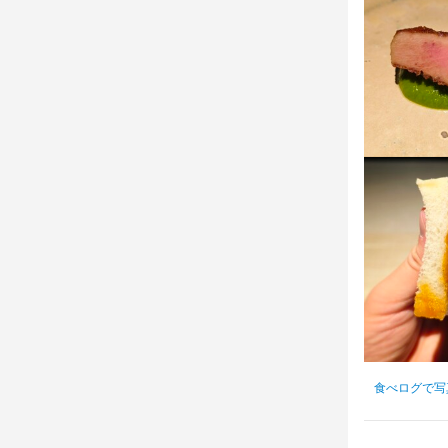
●休暇

身に付
身に付
盛り付け技術
身に付
食器の知識
盛り付け技術
身に付
食器の知識
包丁さばき
野菜の知識
盛り付け技術
応募資
メニュー開発
応募資
必須スキル
求める
必須スキル
応募資
飲食店での接客
・何事にも先
飲食店での接客
・自己成長し
必須スキル
・美味しい料
飲食店での調理
・好奇心を持
求める
・誠実に仕事
求める
・何事にも先
・チームで
・自己成長し
・何事にも先
求める
食べログで写
・美味しい料
・自己成長し
・好奇心を持
・何事にも先
・美味しい料
選考の