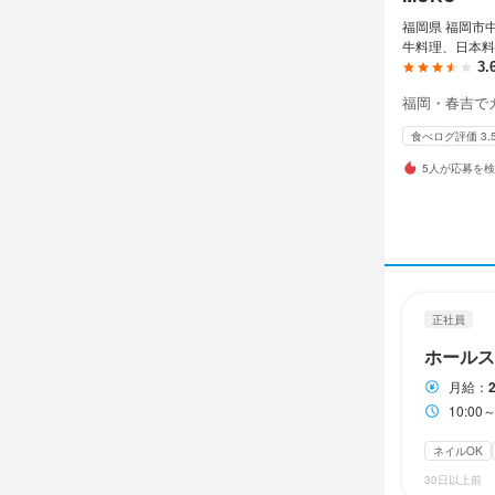
MUKU
MUKU
MUKU
正社員
正社員
正社員
アルバイト・パ
福岡県 福岡市中
ホール
調理師
ソムリ
ホール
牛料理、日本料
3.
福岡・春吉で
ホール
調理師
ソムリ
ホール
食べログ評価 3.
月給
月給
月給
時給
28
28
28
1,
5人が応募を
昇給あり
昇給あり
昇給あり
昇給あり
交
交
交
交
試用期間
試用期間
試用期間
研修期間
試用期間3ヵ
試用期間3ヵ
試用期間3ヵ
研修期間：10
給与補足
正社員
交通費支給
勤務時
勤務時
勤務時
ホールス
10:00～2
10:00～2
10:00～2
月給：
10:0
終電考慮あり
終電考慮あり
終電考慮あり
勤務時
ネイルOK
15:00～21:00
30日以上前
17:00～23:0
休日・
休日・
休日・