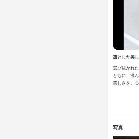
スタッフ同
火入れの技術
スタッフ同
最高のタイミ
る場として
経験に応じ
る場として
緒につくって
す。

緒につくって
スタッフ同
る場として
仕事内容

お客様に“体
仕事内容

緒につくって
お客様のお出
あなたの技術
お客様のお出
オーダーテイ
オーダーテイ
仕事内容

料理やドリン
　仕事内容

料理やドリン
お客様のお出
凛とした美し
お客様との細
黒毛和牛や旬
お客様との細
オーダーテイ
選び抜かれた
お会計業務 

オープンキッ
お会計業務 

料理やドリン
ともに、澄ん
お客様のお見送
火入れやソー
お客様のお見送
お客様との細
美しさを、心
盛り付けや提
開店準備、閉
お会計業務 

食材や在庫の
ソムリエ資
お客様のお見送
経験に応じて
この仕
サービスチ
この仕
●事業内容

この仕
黒毛和牛（長
●事業内容

写真
この仕
完全予約制に
黒毛和牛（長
●事業内容
