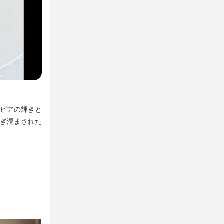
び、成長でき
す。

び、成長でき
、私たちと一
いただきま
、私たちと一
び、成長でき
、私たちと一
長期肥育が育む、黒毛和牛の澄んだ旨みと豊かな余韻
ビアの輝きと
滋賀・岡崎牧場の近江牛と鹿児島・いずみ華姫牛を中心に
ぎ澄まされた
をかけ、体内熟成を深めた黒毛和牛は、きめ細かなサシと
かさとなめらかな口溶けをもたらします。低い融点で広が
し、穏やかな満足感を紡ぎます。