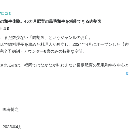
に取り組める方

たい方

って仕事に取り組める方

2営業日以内に返信しております。1度の面接を経て内定となります。
仕事することに意欲的な方
理を通じてお客様をを喜ばせたい方

に取り組める方

い。
プ口コミ
って仕事に取り組める方

仕事することに意欲的な方
に取り組める方

”の和牛体験。45カ月肥育の黒毛和牛を堪能できる肉割烹
流れ
仕事することに意欲的な方
4.0
採用担当者からのメッセージ
流れ
、まだ数少ない「肉割烹」というジャンルのお店。

2営業日以内に返信しております。1度の面接を経て内定となります。
をお持ちでしたら、ぜひお気軽にご応募ください。

店で総料理長を務めた料理人が独立し、2024年4月にオープンした【肉
い。
2営業日以内に返信しております。1度の面接を経て内定となります。
流れ
よりお待ちしております。
、完全予約制・カウンター8席のみの特別な空間。

い。
2営業日以内に返信しております。1度の面接を経て内定となります。

されるのは、福岡ではなかなか味わえない長期肥育の黒毛和牛を中心と
採用担当者からのメッセージ
ご相談ください。
た内容は以下の通り。

採用担当者からのメッセージ
食
をお持ちでしたら、ぜひお気軽にご応募ください。

よりお待ちしております。
をお持ちでしたら、ぜひお気軽にご応募ください。

やし茶碗蒸し

採用担当者からのメッセージ
よりお待ちしております。
ルタル

をお持ちでしたら、ぜひお気軽にご応募ください。

ンハラミ

よりお待ちしております。
リアンの特製カツサンド

鳴海博之
麺

区春吉3-13-34 THE ONE by OAKVILLA 102
牧場45カ月 サーロイン

2025年4月
30カ月 ランプ
