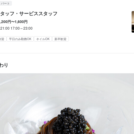
・パート
二新卒歓迎
二新卒歓迎
二新卒歓迎
フリーター歓迎
フリーター歓迎
フリーター歓迎
ブランクOK
小さなお店(20席未満)
ブランクOK
小さなお店(20席未満)
小さなお店(20席未満)
応募者全員と面接
応募者全員と面接
応募者全員と面接
面接1回
面接
面接
タッフ・サービススタッフ
1,200円〜1,600円
21:00 17:00～23:00
容
容
容
学歴不問
未経験者歓迎
新卒歓迎
第二新卒歓迎
フリーター歓迎
大学生歓迎
主婦・主
ブランクOK
個人経営(2店舗以内)
小さなお店(20席未満)
スタッフの平均年齢20代
応募者
歓迎
平日のみ勤務OK
ネイルOK
新卒歓迎
勤務OK
牛と旬の食材を用い、料理人の技、そしてホールスタッフの“おもてなし
黒毛和牛と旬の食材に真摯に向き合い、料理人の技を最大限に発揮でき
牛と旬の食材を用い、料理人の技、そしてホールスタッフの“おもてなし
位一体の肉料理店です。上質な空間で、大切な方との特別な時間を過ご
位一体の肉料理店です。上質な空間で、大切な方との特別な時間を過ご
残るひととき」を提供することが私たちの使命です。

料理・空間・サービスの三位一体で「記憶に残るひととき」を提供する
残るひととき」を提供することが私たちの使命です。

容


わり
いのは、ご来店からお見送りまで、一人ひとりに寄り添ったパーソナル
ず、ジャンルにとらわれることなく、フレンチやイタリアン、アジア料
いのは、ご来店からお見送りまで、一人ひとりに寄り添ったパーソナル
牛と旬の食材を用い、料理人の技、そしてホールスタッフの“おもてなし
知識を活かした提案、サービスの絶妙なタイミング、空間全体の空気を
を柔軟に取り入れながら、一皿ごとに最適な表現を追求しています。

知識を活かした提案、サービスの絶妙なタイミング、空間全体の空気を
位一体の肉料理店です。上質な空間で、大切な方との特別な時間を過ご
あなたの経験が存分に活かされる環境です。常連のお客様から「またあ
あなたの経験が存分に活かされる環境です。常連のお客様から「またあ
残るひととき」を提供することが私たちの使命です。

る、そんな関係を築けるやりがいがあります。

全オープン。

る、そんな関係を築けるやりがいがあります。

香り、所作すべてが“演出”となるライブ感のある空間で、料理人の技や
いのは、ご来店からお見送りまで、一人ひとりに寄り添ったパーソナル
ミングで料理を提供するチームワークも大切にしています。ソムリエ資
験へと繋がります。

ミングで料理を提供するチームワークも大切にしています。ソムリエ資
知識を活かした提案、サービスの絶妙なタイミング、空間全体の空気を
アリング提案やワインリスト構成、セラー管理など、より専門的な役割
お客様の反応を肌で感じながら、料理を提供できる特別な現場です。

アリング提案やワインリスト構成、セラー管理など、より専門的な役割
あなたの経験が存分に活かされる環境です。常連のお客様から「またあ
ます。

ます。

る、そんな関係を築けるやりがいがあります。

のは、仕込みから盛り付け、最終的な提供までのキッチン業務全般。
