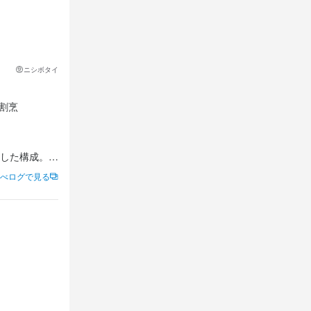
気兼ねなくご
ニシボタイ
気兼ねなくご
割烹 
気兼ねなくご
した構成。

べログで見る