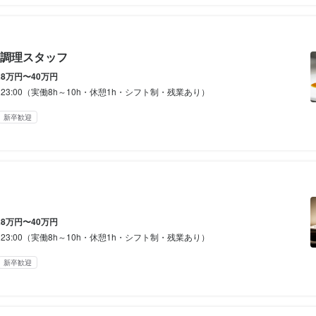
ダブルワーク・副業OK
フルタイム歓迎
転勤なし
長期勤務歓迎
週1日からOK
週2日
ス1日休み

ス1日休み

ス1日休み

シフト制
自由シフト制(毎回、時間・曜日を選べる)
暇
暇
暇
調理スタッフ
休暇
年末年始休暇あり
年末年始休暇あり
年末年始休暇あり
28万円〜40万円
0～23:00（実働8h～10h・休憩1h・シフト制・残業あり）
月末までのシフト制
新卒歓迎
あり
平日のみ勤務OK(土日休み)
土日祝のみ勤務OK
完全週休2日制
年末年始休暇あり
あり

あり

あり

28万円〜40万円
0～23:00（実働8h～10h・休憩1h・シフト制・残業あり）
あり

新卒歓迎
補助あり
補助あり
補助あり
社会保険完備
社会保険完備
社会保険完備
制服貸与
制服貸与
制服貸与
バイク通勤OK
バイク通勤OK
バイク通勤OK
服装自由
服装自由
服装自由
ひげOK
ひげOK
ひげOK
ネイルOK
ネイルOK
ネイルOK
ピ
ピ
ピ
補助あり
社会保険完備
制服貸与
バイク通勤OK
服装自由
ひげOK
ネイルOK
ピ