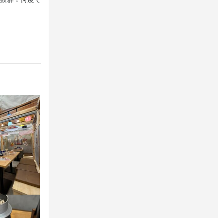
で、忍家の特製料理＆こだわりの美酒をお楽しみください
と日頃の疲れを癒していただけますよ♪
す。海鮮・串
方に最適で
、キャリアア
み勤務など柔
店舗運営