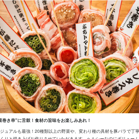
活躍中
女性活躍中
ブランクOK
オープニングスタッフ募集
駅チカ(徒歩5分以内)
齢20代
採用予定10名以上
応募者全員と面接
面接1回
容
候補・マネージャーとして、まずは接客やホール業務を中心に、店舗運
きます。お客様のご案内やオーダー受付、料理やドリンクの提供、会計
現場の業務を一通り経験していただきます。

な接客組数は10～20組程度ですので、無理のない範囲で業務を進めて
ムでもスタッフ同士で連携しながら業務を分担し、チームワークを大切
の方でも安心して働けます。

長候補として段階的に業務を覚えていただきます。本部によるフォロー
ュアルや定期的な研修を通じて着実にスキルアップできる環境です。分
相談できるので、未経験の方も安心してスタートできます。
菜巻き串"に舌鼓！食材の旨味をお楽しみあれ！
ジュアルも最強！20種類以上の野菜や、変わり種の具材を豚バラで丁寧
事のおすすめポイント
くりと焼き上げお作りさせていただきます。ヘルシーなのにボリューム