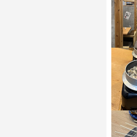
店名
野菜巻 焼き
勤務地
福岡県福岡市博
連絡先
092-600-976
法人名・事
株式会社MS G
最終更新日2026/