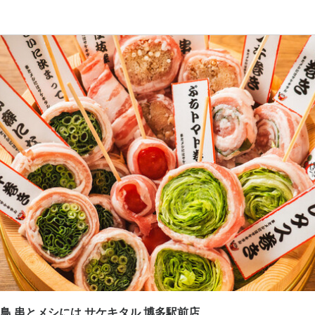
応募画面へ進む
 焼き鳥 串とメシには サケキタル 博多駅前店
補・マネージャー
補・マネージャー
0,000円〜
あり
昇給あり
住宅手当あり
寮・社宅あり(住み込み)
交通費支給
家族手当あり
ル手当あり
インセンティブあり
退職金あり
給与手渡しOK
日払いOK
週払いOK
給
間
4:00(実働8h･休憩1h･シフト制･ ）営業時間によって変動あり
み勤務OK
終電考慮あり
ダブルワーク・副業OK
時短社員制度あり
残業月20時間以下
シフト制
固定シフト制(決まった時間・曜日に働ける)
自由シフト制(毎回、時間・曜日を選べる
き鳥 串とメシには サケキタル 博多駅前店