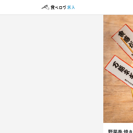
野菜巻
正社員
店長候
店長候
月給
25
ボーナス・賞与
資格手当・スキ
勤務時
15:00~2
ランチタイムの
長期勤務歓迎
野菜巻 焼