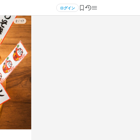
ログイン
3
/
17
与前払いOK
転勤なし
)