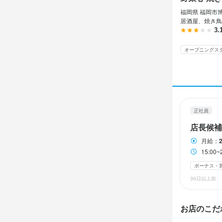
休日・
福岡県 福岡市博
居酒屋、焼き鳥
月8日休み/
3.
月8日以上休み
オープニングス
GW休暇あり
待遇
・契約期間の
・社会保険完
正社員
・受動喫煙防
店長候補
・独立支援
月給：
まかない・食事
15:0
社内イベントあり
髪型自由
服
ボーナス・
30日以上前
特徴
お店のこだ
学歴不問
未