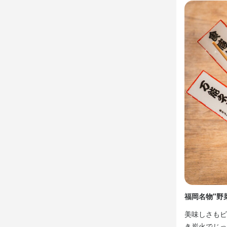
シニア・ミドル
スタッフの平均年
仕事内
当店の店長
んでいただ
片付けなど、
1日の平均的
ピークタイ
ので、初めて
入社後は店
おり、マニ
はいつでも
福岡名物"野
美味しさもビ
この仕
き炭火でじっ