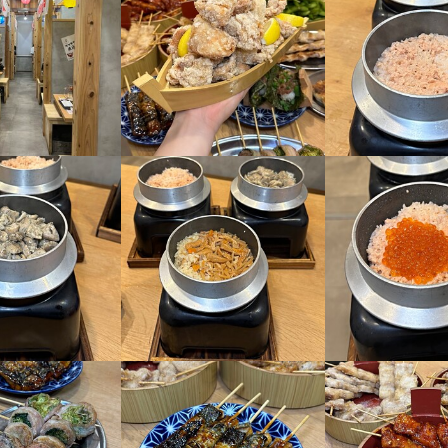
鳥 串とメシには サケキタル 博多駅前店
多区博多駅東2-3-29 東福博多駅東ビル 2F
7
業者名
roup 
04/18