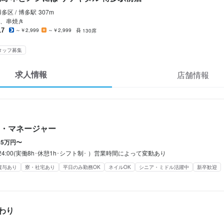
休暇
多区 /
博多
駅
307m
、串焼き
夏季休暇有り/年末年始休暇有り
17
～￥2,999
～￥2,999
130席
あり
平日のみ勤務OK(土日休み)
完全週休2日制
産休・育休制度あり
夏季休暇あり
年末
タッフ募集
求人情報
店舗情報
定めなし

備（厚生年金、雇用保険、健康保険、労災保険）

止措置：屋内原則禁煙（喫煙専用室あり）

・マネージャー
制度あり
25万円〜
補助あり
社会保険完備
制服貸与
研修制度あり
海外研修あり
生産者への訪問研修あり
0~24:00(実働8h･休憩1h･シフト制･ ）営業時間によって変動あり
(旅行、BBQ等)
資格取得支援あり
独立支援制度あり
独立実績あり
車通勤OK
バイク
装自由
ひげOK
ネイルOK
ピアスOK
賞与あり
寮・社宅あり
平日のみ勤務OK
ネイルOK
シニア・ミドル活躍中
新卒歓迎
わり
経験者歓迎
独立希望者歓迎
新卒歓迎
第二新卒歓迎
Uターン・Iターン歓迎
フリーター