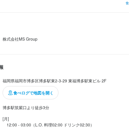
き(白・赤・黒)

食
ほんのり甘味も感じる

もあったからこれだけでもお酒飲みながらたのしめる✨

も絡んでおいしい(*´꒳`*)

株式会社MS Group 


ダ

入っていて海苔の風味も良かった✨

報
味でお酒もすすむ(*'▽'*)

ス・しそ)

福岡県福岡市博多区博多駅東2-3-29 東福博多駅東ビル 2F
ャキシャキ感と一緒に楽しめておいしかった(*´꒳`*)

食べログで地図を開く
飯

た鶏が柔らかくて香りと一緒に楽しめる一品✨

博多駅筑紫口より徒歩3分
メン広島風

[月]

〆の一品で最後にさっぱり食べられる(*´꒳...
　12:00 - 03:00（L.O. 料理02:00 ドリンク02:30）
