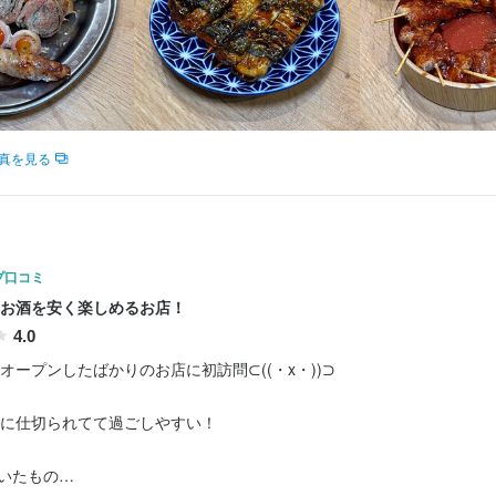
求人を選択する
求人を選択する
求人を選択する
求人を選択する
店長候補
料理長候補
ホールスタッフ
ホールスタッフ
月給：
時給：
時給：
月給：
35万円〜55万円
1,200円〜
1,200円〜
25万円〜
正社員
正社員
バイト
バイト
店長候補
月給：
30万円〜55万円
正社員
真を見る
ホールスタッフ
月給：
27万円〜55万円
正社員
プ口コミ
お酒を安く楽しめるお店！
4.0
オープンしたばかりのお店に初訪問⊂((・x・))⊃

に仕切られてて過ごしやすい！

いたもの
