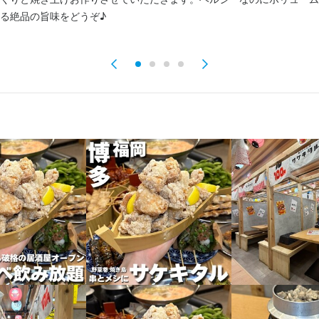
る絶品の旨味をどうぞ♪
身につく環境】

マネジメント、スタッフ育成など店長候補として幅広い業務に携われま
知識や経営ノウハウも習得でき、将来の独立やキャリアアップを目指す
かり評価】

改善など、あなたの頑張りや成果は正当に評価します。各種手当や昇給
スも豊富。やりがいを感じながら、長く安心して働ける環境です。

トも充実】

制で月8日以上休み。特別休暇や長期休暇、時短勤務、ランチタイムの
が可能です。残業も少なめで、無理なく長く続けられます。
くスキル
焼酎の知識
肉の知識
食器の知識
サービスマナー
テーブルマナー
出店開業ノウハウ