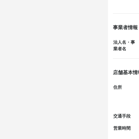
◾️バリトン焼
白は塩胡椒と
置け盛りとか
◾️海鮮春巻き

事業者情報
◾️卵黄つくね

味が濃いめで卵
法人名・事
◾️地鶏のたたき
業者名
◾️博多地鶏サラ
地鶏が贅沢に
◾️ネギ塩餃子

店舗基本情
濃いめのネギ塩
◾️巻串（レタ
住所
特にレタスがシ
◾️雲仙ハム

◾️炭火TORI釜
炭火で焼かれ
交通手段
◾️辛ラーソー
営業時間
つけ汁で楽しむ