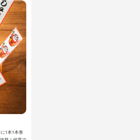
営の基本を学
、テーブルの
いただけます。
にしています
体制が整って
からないこと
【充実の完全個室】趣と温かみのある和モダン個室
に1本1本巻
店内は全席個室のゆったりプライベート空間、少人数様で
抜群！何度で
にまでこだわった内装は雰囲気抜群、ご接待やデートとい