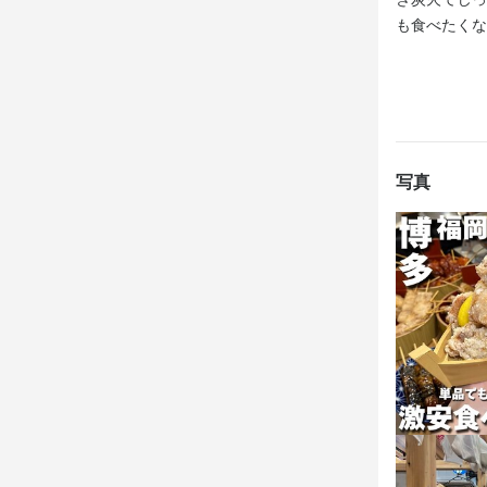
も食べたくな
経営スキルが
店舗運営や
焼きの専門
す。

【成果はしっ
写真
売上や業務
ップのチャン
【プライベー
完全週休2日
軟な働き方
身に付
包丁さばき
メニュー開発