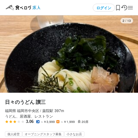
応募画面へ進む
メニュー
ログイン
3
/
13
日々のうどん 讃三
アルバイト・パート
ログイン・無料会員登録
ホールスタッフ・サービススタッフ
ホールスタッフ・サービススタッフ
食べログ求人TOP
時給
1,060円〜
求人検索
昇給あり
交通費支給
インセンティブあり
マイページ管理
研修期間
研修期間、約１ヶ月（100時間）は時給1060円です。

閲覧履歴
日々のうどん 讃三
その後は1100円からスタートです。
福岡県 福岡市中央区 /
薬院
駅
397m
気になる求人
給与補足
うどん、居酒屋、レストラン
交通費　自宅から店舗までの距離が2km以上に限り、片道200円支
3.06
～￥3,999
～￥1,999
20席
検索履歴・保存した条件
給します。（往復400円）

個人経営
オープニングスタッフ募集
小さなお店
22時以降は深夜時給1.25倍になります。