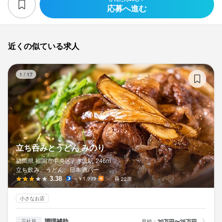
応募へ進む
近くの似ている求人
立
1
/
17
立ち呑みとうどん みのり
福岡県 福岡市中央区 /
赤坂
駅
246m
立ち飲み、うどん、日本酒バー
3.38
～￥1,999
－
22席
小さなお店
調理補助
月給：
20万円〜25万円
正社員