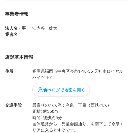
マンリー右端に通路がありそこを奥の方に進むと

日々のうどん　讃三　が現れる。

この仕事のおすすめポイント
事業者情報
広いお店ではないので、ひとりひとりのやること、というのが境
新しい木目調のコの字カウンター10席

法人名・事
江内谷　雄太
目がなく多くあるかもしれませんが、その分深く店舗を営業する
5人がけテーブル2卓

業者名
ということについて学ぶことができるかと思います。

慣れていければ、裁量を持って自発的に考えて行動し、お客様満
夜はうどん酒場だが

足につながる営業を考えていきたいです。

日中はうどん屋として営業している。

店舗基本情報
業務の熟練や周りのスタッフへの良い影響などあれば昇給なども
基本　あったかいうどんと

住所
福岡県福岡市中央区今泉1-18-55 天神南ロイヤル
行います！
冷たいぶっかけうどんに分かれており

ハイツ 101
現行最安値は

食べログで地図を開く
身に付くスキル
ワカメぶっかけ650円

包丁さばき
製麺技術
盛り付け技術
ワインの知識
日本酒の知識
焼酎の知識
交通手段
最寄りのバス停：今泉一丁目（西鉄バス）

肉の知識
野菜の知識
食器の知識
店舗運営
メニュー開発
最高値は

距離: 約350m

時間: 徒歩約5分

特上和牛肉とごぼう天うどん1450円

国体道路から「児童会館通り」を南下して今泉エ
リアに入るとすぐです。

かけうどん等はメニューにはみられなく
