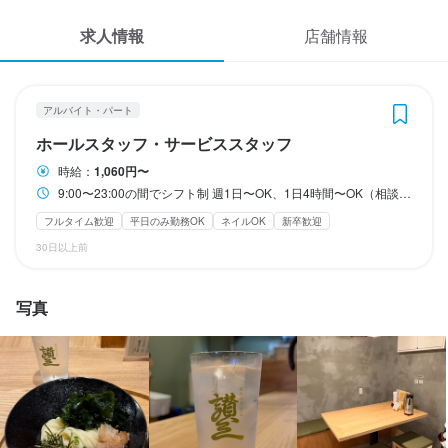
応募履歴
収入例
求人情報
店舗情報
WEB履歴書
時給 1,100円 × 1日 4時間 × 週 3日 × 4週間

月収予想： 52,800円

年間の収入に換算すると 約63万〜

スカウト・メルマガ受信設定
アルバイト・パート
ホールスタッフ・サービススタッフ
お昼から営業していますので、長い時間入りたい方も募集してお
ヘルプ・お問い合わせフォーム
時給：
1,060円〜
9:00〜23:00の間でシフト制 週1日〜OK、1日4時間〜OK（相談には応じます） 6時間以上8時間未満で45分休憩、8時間以上の場合は1時間休憩 事業の性質上、時間外労働をお願いする場合もございます。（タイムカード内）
掲載をご検討の店舗様へ
フルタイム歓迎
平日のみ勤務OK
ネイルOK
新卒歓迎
食べログ求人PRESS
勤務時間
30日以上前
プライバシーポリシー
9:00〜23:00の間でシフト制

週1日〜OK、1日4時間〜OK（相談には応じます）

利用規約
写真
企業情報
6時間以上8時間未満で45分休憩、8時間以上の場合は1時間休憩

事業の性質上、時間外労働をお願いする場合もございます。（タ
イムカード内）
ランチタイムのみ勤務OK
終電考慮あり
ダブルワーク・副業OK
フルタイム歓迎