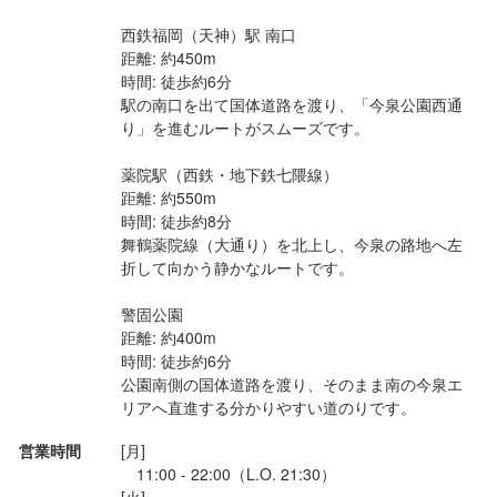
西鉄福岡（天神）駅 南口

店名
揚げたて天ぷらや豪華具材がのったうどんがラインナップされて
距離: 約450m

日々のうどん 讃三
いる。

時間: 徒歩約6分

駅の南口を出て国体道路を渡り、「今泉公園西通
り」を進むルートがスムーズです。

また　現行メニューでは

勤務地
福岡県福岡市中央区今泉1-18-55 天神南ロイヤルハイツ 101
サイドメニュー　ごはんモノの類は見られない。

薬院駅（西鉄・地下鉄七隈線）

距離: 約550m

卓上モバイルオーダーで

連絡先
時間: 徒歩約8分

092-401-4200
後払い...
舞鶴薬院線（大通り）を北上し、今泉の路地へ左
折して向かう静かなルートです。

法人名・事業者名
警固公園

江内谷　雄太
距離: 約400m

時間: 徒歩約6分

公園南側の国体道路を渡り、そのまま南の今泉エ
最終更新日2026/05/27
リアへ直進する分かりやすい道のりです。
営業時間
[月]

　11:00 - 22:00（L.O. 21:30）

[火]
