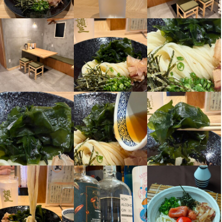
残業月20時間以下
転勤なし
長期勤務歓迎
週1日からOK
週4日以上OK
シフト制
固定シフト制(決まった時間・曜日に働ける)
休日・休暇
日、祝日は店休日ですが、イベントなどで振替営業する場合もご
ざいます。
日曜定休
平日のみ勤務OK(土日休み)
待遇
契約期間の定めはございません。

まかない・食事補助あり
制服貸与
研修制度あり
髪型自由
ひげOK
ネイルOK
ピアスOK
特徴