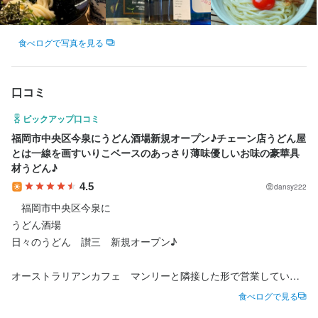
学歴不問
未経験者歓迎
独立希望者歓迎
新卒歓迎
Uターン・Iターン歓迎
フリーター歓迎
大学生歓迎
高校生歓迎
留学生歓迎
主婦・主夫歓迎
女性活躍中
オープニングスタッフ募集
駅チカ(徒歩5分以内)
食べログで写真を見る
個人経営(2店舗以内)
小さなお店(20席未満)
面接1回
口コミ
仕事内容
ピックアップ口コミ
【ホールスタッフ・店舗スタッフ】

福岡市中央区今泉にうどん酒場新規オープン♪チェーン店うどん屋
主にホール側をメインにお願いします。来店時のご案内、着席時
とは一線を画すいりこベースのあっさり薄味優しいお味の豪華具
のご説明、オーダーの説明、注文が入ったら、ドリンクなどの提
材うどん♪
供、料理の配膳、中間接客（空いている皿を下げたり）、洗い物
4.5
dansy222
や簡単な調理補助などもお願いします。

　福岡市中央区今泉に

会計時のレジ業務からお見送り、片付けまで店舗業務を多岐に渡
うどん酒場

りお願いしますが、調理スタッフも同じく全般行うので、協力し
日々のうどん　讃三　新規オープン♪

ながらやれればと思います！

オーストラリアンカフェ　マンリーと隣接した形で営業していて
単純業務だけではなく、営業していく上での意見などもあればど
いまいち何処から入るかとか分かりにくい

んどんあげてほしいです。
食べログで見る