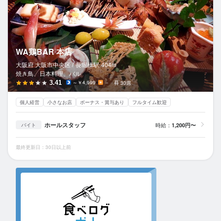
WA鶏BAR 本店
大阪府 大阪市中央区 /
長堀橋
駅
404m
焼き鳥、日本料理、バル
3.41
～￥4,999
－
30席
個人経営
小さなお店
ボーナス・賞与あり
フルタイム歓迎
ホールスタッフ
時給：
1,200円〜
バイト
最終更新日：30日以上前