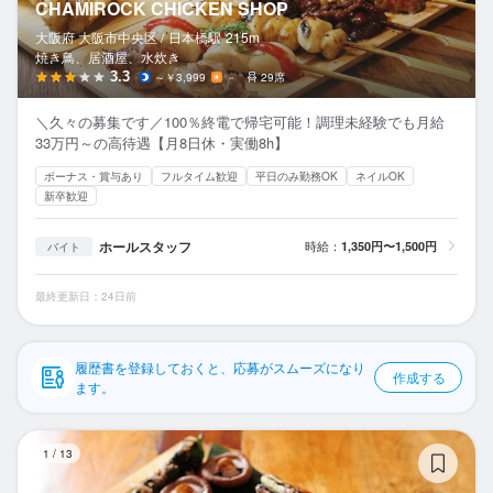
CHAMIROCK CHICKEN SHOP
応募履歴
大阪府 大阪市中央区 /
日本橋
駅
215m
焼き鳥、居酒屋、水炊き
WEB履歴書
3.3
～￥3,999
－
29席
スカウト・メルマガ受信設定
＼久々の募集です／100％終電で帰宅可能！調理未経験でも月給
33万円～の高待遇【月8日休・実働8h】
ヘルプ・お問い合わせフォーム
ボーナス・賞与あり
フルタイム歓迎
平日のみ勤務OK
ネイルOK
新卒歓迎
掲載をご検討の店舗様へ
ホールスタッフ
時給：
1,350円〜1,500円
バイト
食べログ求人PRESS
プライバシーポリシー
最終更新日：24日前
利用規約
企業情報
履歴書を登録しておくと、応募がスムーズになり
作成する
ます。
炭
1
/
13