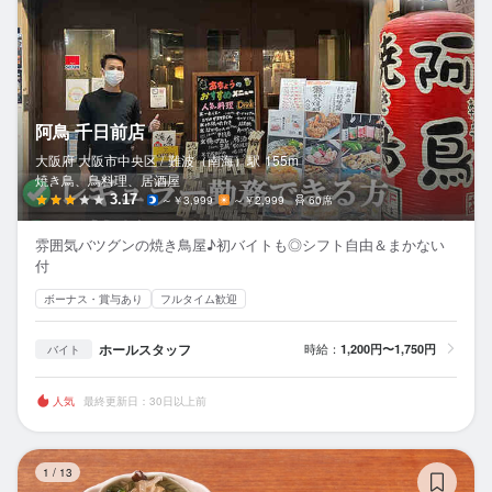
阿鳥 千日前店
大阪府 大阪市中央区 /
難波（南海）
駅
155m
焼き鳥、鳥料理、居酒屋
3.17
～￥3,999
～￥2,999
60席
雰囲気バツグンの焼き鳥屋♪初バイトも◎シフト自由＆まかない
付
ボーナス・賞与あり
フルタイム歓迎
ホールスタッフ
時給：
1,200円〜1,750円
バイト
人気
最終更新日：30日以上前
創
1
/
13