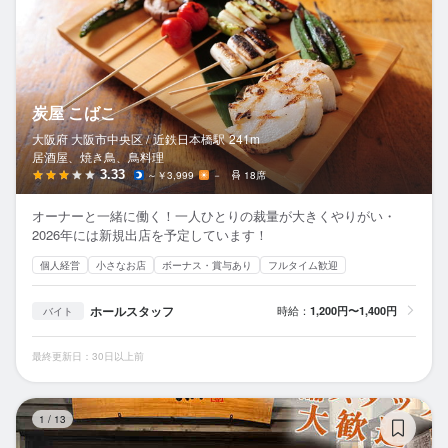
炭屋 こばこ
大阪府 大阪市中央区 /
近鉄日本橋
駅
241m
居酒屋、焼き鳥、鳥料理
3.33
～￥3,999
－
18席
オーナーと一緒に働く！一人ひとりの裁量が大きくやりがい・
2026年には新規出店を予定しています！
個人経営
小さなお店
ボーナス・賞与あり
フルタイム歓迎
ホールスタッフ
時給：
1,200円〜1,400円
バイト
最終更新日：30日以上前
阿
1
/
13