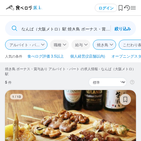
メニュー
ログイン
絞り込み
なんば（大阪メトロ）駅 焼き鳥 ボーナス・賞与あり
ログイン・無料会員登録
アルバイト・パート
職種
給与
焼き鳥
こだわり
食べログ求人TOP
食べログ評価 3.5以上
個人経営(2店舗以内)
オープニングス
人気の条件
焼き鳥 ボーナス・賞与あり アルバイト・パート の求人情報 - なんば（大阪メトロ）
求人検索
駅
5
件
マイページ管理
CH
1
/
13
閲覧履歴
気になる求人
検索履歴・保存した条件