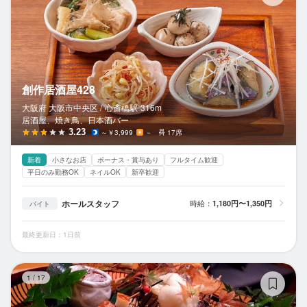
創作居酒屋428
大阪府 大阪市中央区 /
心斎橋
駅
316m
居酒屋、焼き鳥、日本酒バー
3.23
～￥3,999
－
17席
新着
小さなお店
ボーナス・賞与あり
フルタイム歓迎
平日のみ勤務OK
ネイルOK
新卒歓迎
ホールスタッフ
時給：
1,180円〜1,350円
バイト
最終更新日：1日前
W
1
/
17