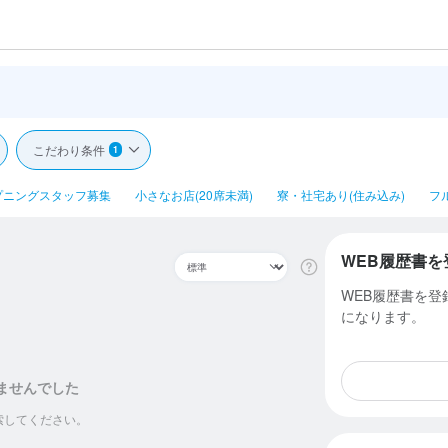
こだわり条件
1
プニングスタッフ募集
小さなお店(20席未満)
寮・社宅あり(住み込み)
フ
WEB履歴書を
WEB履歴書を
になります。
ませんでした
索してください。