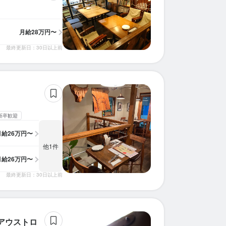
月給
28万円〜
最終更新日：30日以上前
新卒歓迎
月給
26万円〜
他1件
月給
26万円〜
最終更新日：30日以上前
求人を選択する
求人を選択する
求人を選択する
求人を選択する
求人を選択する
求人を選択する
求人を選択する
求人を選択する
店長候補
店長候補
調理師・調理スタッフ
料理長候補
店長候補
店長候補
ホールスタッフ
ホールスタッフ
月給：
月給：
月給：
月給：
月給：
月給：
月給：
月給：
30万円〜40万円
32万円〜45万円
35万円〜50万円
20万円〜35万円
28万円〜
23万円〜
28万円〜
26万円〜
正社員
正社員
正社員
正社員
正社員
正社員
正社員
正社員
アウストロ