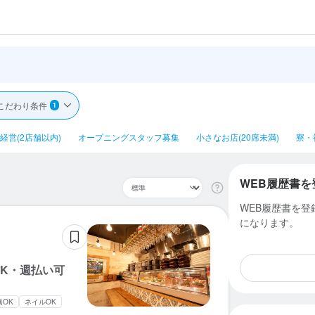
こだわり条件
1
経営(2店舗以内)
オープニングスタッフ募集
小さなお店(20席未満)
寮・
WEB履歴書を
WEB履歴書を
になります。
OK・週払い可
務OK
ネイルOK