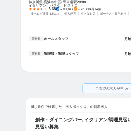
神奈川県 横浜市中区
馬車道駅
209m
イタリアン、パスタ、ビストロ
3.68
～￥9,999
～￥1,999
14席
食べログ評価 3.5以上
個人経営
小さなお店
ボーナス・賞与あり
ホールスタッフ
月
正社員
調理師・調理スタッフ
月
正社員
ご希望の求人が見つか
同じ条件で検索した「求人ボックス」の新着求人
創作・ダイニングバー, イタリアン/調理見習
見習い募集