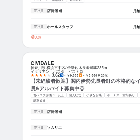
店長候補
月
正社員
ホールスタッフ
月
正社員
人気
CIVIDALE
神奈川県 横浜市中区
伊勢佐木長者町駅
285m
イタリアン、パスタ、ビストロ
3.62
～￥9,999
～￥2,999
20席
【未経験者歓迎】関内伊勢先長者町の本格的な
員&アルバイト募集中◎
食べログ評価 3.5以上
個人経営
小さなお店
ボーナス・賞与あり
新卒歓迎
店長候補
正社員
ソムリエ
正社員