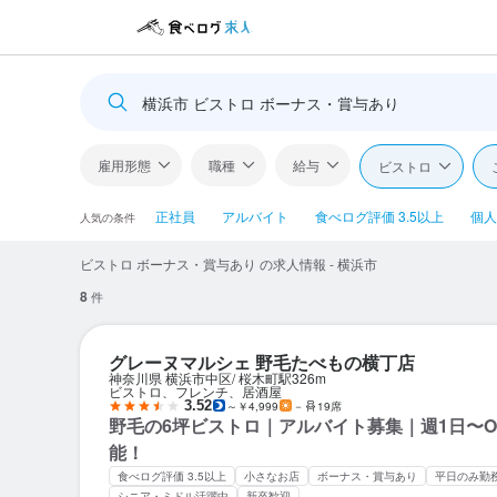
横浜市 ビストロ ボーナス・賞与あり
雇用形態
職種
給与
ビストロ
正社員
アルバイト
食べログ評価 3.5以上
個人
人気の条件
ビストロ ボーナス・賞与あり の求人情報 - 横浜市
8
件
グレーヌマルシェ 野毛たべもの横丁店
神奈川県 横浜市中区
桜木町駅
326m
ビストロ、フレンチ、居酒屋
3.52
～￥4,999
－
19席
野毛の6坪ビストロ｜アルバイト募集｜週1日〜
能！
食べログ評価 3.5以上
小さなお店
ボーナス・賞与あり
平日のみ勤
シニア・ミドル活躍中
新卒歓迎