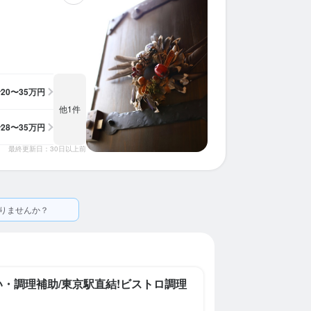
ホールスタッフ
ソムリエ
ホールスタッフ
調理師・調理スタッフ
調理師・調理スタッフ
月給：
月給：
月給：
月給：
月給：
28万円〜35万円
30万円〜35万円
28万円〜35万円
28万円〜
26万円〜
正社員
正社員
正社員
正社員
正社員
給
20〜35万円
他1件
給
28〜35万円
最終更新日：30日以上前
りませんか？
い・調理補助/東京駅直結!ビストロ調理