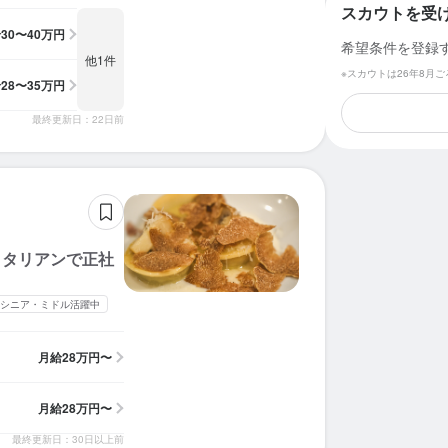
スカウトを受
給
30〜40万円
希望条件を登録
他1件
※スカウトは26年8月
給
28〜35万円
最終更新日：22日前
イタリアンで正社
シニア・ミドル活躍中
月給
28万円〜
月給
28万円〜
最終更新日：30日以上前