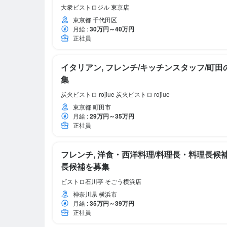
大衆ビストロジル 東京店
東京都 千代田区
月給
:
30万円～40万円
正社員
イタリアン, フレンチ/キッチンスタッフ/町
集
炭火ビストロ rojiue 炭火ビストロ rojiue
東京都 町田市
月給
:
29万円～35万円
正社員
フレンチ, 洋食・西洋料理/料理長・料理長候
長候補を募集
ビストロ石川亭 そごう横浜店
神奈川県 横浜市
月給
:
35万円～39万円
正社員