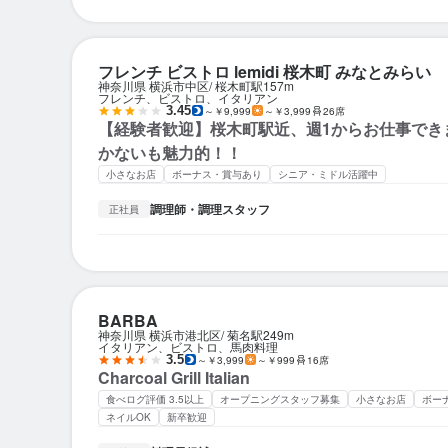
フレンチ ビストロ lemidi 桜木町 みなとみらい
神奈川県 横浜市中区
桜木町駅
157m
フレンチ、ビストロ、イタリアン
3.45
～￥9,999
～￥3,999
26席
【経験者歓迎】桜木町駅近、週1からお仕事でき
かないも魅力的！！
小さなお店
ボーナス・賞与あり
シニア・ミドル活躍中
調理師・調理スタッフ
正社員
BARBA
神奈川県 横浜市港北区
菊名駅
249m
イタリアン、ビストロ、馬肉料理
3.5
～￥3,999
～￥999
16席
Charcoal Grill Italian
食べログ評価 3.5以上
オープニングスタッフ募集
小さなお店
ボー
ネイルOK
新卒歓迎