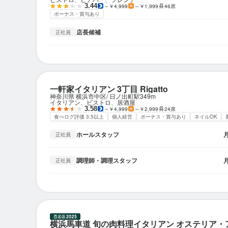
3.44
～￥4,999
～￥1,999
46席
ボーナス・賞与あり
店長候補
正社員
一軒家イタリアン 3丁目 Rigatto
神奈川県 横浜市中区
日ノ出町駅
349m
イタリアン、ビストロ、居酒屋
3.58
～￥4,999
～￥2,999
24席
食べログ評価 3.5以上
個人経営
ボーナス・賞与あり
ネイルOK
ホールスタッフ
正社員
調理師・調理スタッフ
正社員
横浜馬車道 旬の肉料理イタリアン オステリア・