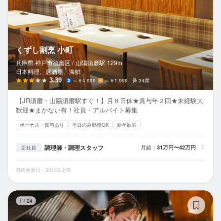
くずし割烹 小町
兵庫県 神戸市須磨区 /
山陽須磨
駅
129m
日本料理、居酒屋、海鮮
3.39
～￥4,999
～￥1,999
34席
【JR須磨・山陽須磨駅すぐ！】月８日休★賞与年２回★未経験大
歓迎★まかない有！社員・アルバイト募集
ボーナス・賞与あり
平日のみ勤務OK
新卒歓迎
調理師・調理スタッフ
月給：
31万円〜42万円
正社員
最終更新日：30日以上前
居
1
/
24