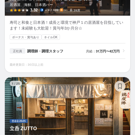
居酒屋、海鮮、日本酒バー
3.32
～￥2,999
－
39席
寿司と和食と日本酒！成長と環境で神戸１の居酒屋を目指してい
ます！未経験も大歓迎！賞与年3か月分☆
ボーナス・賞与あり
ネイルOK
調理師・調理スタッフ
月給：
31万円〜42万円
正社員
最終更新日：30日以上前
立
1
/
25
立呑 ZUTTO