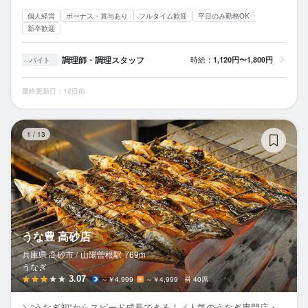
個人経営
ボーナス・賞与あり
フルタイム歓迎
平日のみ勤務OK
新卒歓迎
調理師・調理スタッフ
時給：
1,120円〜1,800円
バイト
最終更新日：12日前
う
1
/
13
うな豊 高砂店
兵庫県 高砂市 /
山陽曽根
駅
769m
うなぎ
3.07
～￥4,999
～￥4,999
40席
＼“うなぎ初”からスピード成長できる！／人気のうなぎ専門店・