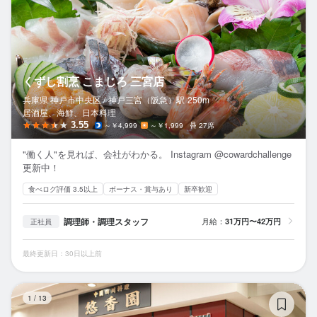
くずし割烹 こまじろ 三宮店
兵庫県 神戸市中央区 /
神戸三宮（阪急）
駅
250m
居酒屋、海鮮、日本料理
3.55
～￥4,999
～￥1,999
27席
"働く人"を見れば、会社がわかる。 Instagram @cowardchallenge
更新中！
食べログ評価 3.5以上
ボーナス・賞与あり
新卒歓迎
調理師・調理スタッフ
月給：
31万円〜42万円
正社員
最終更新日：30日以上前
悠
1
/
13