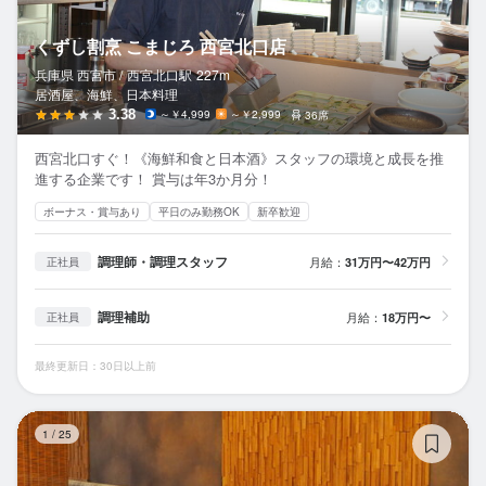
くずし割烹 こまじろ 西宮北口店
兵庫県 西宮市 /
西宮北口
駅
227m
居酒屋、海鮮、日本料理
3.38
～￥4,999
～￥2,999
36席
西宮北口すぐ！《海鮮和食と日本酒》スタッフの環境と成長を推
進する企業です！ 賞与は年3か月分！
ボーナス・賞与あり
平日のみ勤務OK
新卒歓迎
調理師・調理スタッフ
月給：
31万円〜42万円
正社員
調理補助
月給：
18万円〜
正社員
最終更新日：30日以上前
く
1
/
25