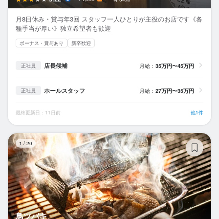
月8日休み・賞与年3回 スタッフ一人ひとりが主役のお店です《各
種手当が厚い》独立希望者も歓迎
ボーナス・賞与あり
新卒歓迎
店長候補
月給：
35万円〜45万円
正社員
ホールスタッフ
月給：
27万円〜35万円
正社員
最終更新日：11日前
他1件
鳥
1
/
20
鳥ツバキ