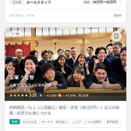
ホールスタッフ
月給：
30万円〜35万円
正社員
最終更新日：4日前
他2件
宝
1
/
25
宝塚 うな智
兵庫県 宝塚市 /
宝塚南口
駅
111m
うなぎ、弁当
3.25
～￥5,999
～￥5,999
20席
20時閉店《ちょっと高級な》鰻店・店長（35.5万円～）以上の役
職・経営力を身につける
新着
小さなお店
ボーナス・賞与あり
シニア・ミドル活躍中
新卒歓迎