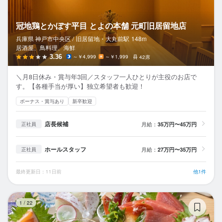
冠地鶏とかぼす平目 とよの本舗 元町旧居留地店
兵庫県 神戸市中央区 /
旧居留地・大丸前
駅
148m
居酒屋、鳥料理、海鮮
3.36
～￥4,999
～￥1,999
42席
＼月8日休み・賞与年3回／スタッフ一人ひとりが主役のお店で
す。【各種手当が厚い】独立希望者も歓迎！
ボーナス・賞与あり
新卒歓迎
店長候補
月給：
35万円〜45万円
正社員
ホールスタッフ
月給：
27万円〜35万円
正社員
最終更新日：11日前
他1件
魚
1
/
22