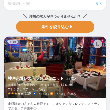
最終更新日：11日前
他1件
理想の求人が見つかりませんか？
条件を絞り込む
神
1
/
21
神戸北野レストラン シュエット ラパン
兵庫県 神戸市中央区 /
三宮（神戸市営）
駅
605m
フレンチ、ステーキ、洋菓子
3.19
～￥14,999
～￥7,999
26席
未経験者の方でも大歓迎です。。オシャレなフレンチレストラン
でスタッフ募集中◎