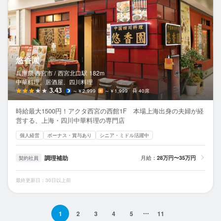
悠香園
兵庫県 西宮市 /
西宮北口
駅
182m
中華料理、居酒屋、四川料理
3.43
～￥2,999
～￥1,999
40席
時給最大1500円！アクタ西宮の西館1F 本場上海出身の夫婦が経
営する、上海・四川中華料理の専門店
個人経営
ボーナス・賞与あり
シニア・ミドル活躍中
調理補助
月給：
28万円〜35万円
契約社員
最終更新日：30日以上前
1
2
3
4
5
11