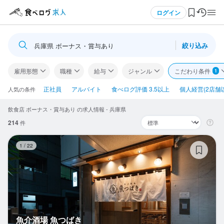
メニュー
ログイン
絞り込み
兵庫県 ボーナス・賞与あり
ログイン・無料会員登録
雇用形態
職種
給与
ジャンル
こだわり条件
1
食べログ求人TOP
正社員
アルバイト
食べログ評価 3.5以上
個人経営(2店舗
人気の条件
飲食店 ボーナス・賞与あり の求人情報 - 兵庫県
求人検索
214
件
マイページ管理
魚
1
/
22
閲覧履歴
気になる求人
検索履歴・保存した条件
魚介酒場 魚つばき