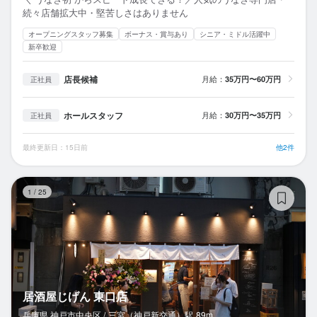
続々店舗拡大中・堅苦しさはありません
オープニングスタッフ募集
ボーナス・賞与あり
シニア・ミドル活躍中
新卒歓迎
店長候補
月給：
35万円〜60万円
正社員
ホールスタッフ
月給：
30万円〜35万円
正社員
最終更新日：15日前
他2件
居
1
/
25
居酒屋じげん 東口店
兵庫県 神戸市中央区 /
三宮（神戸新交通）
駅
89m