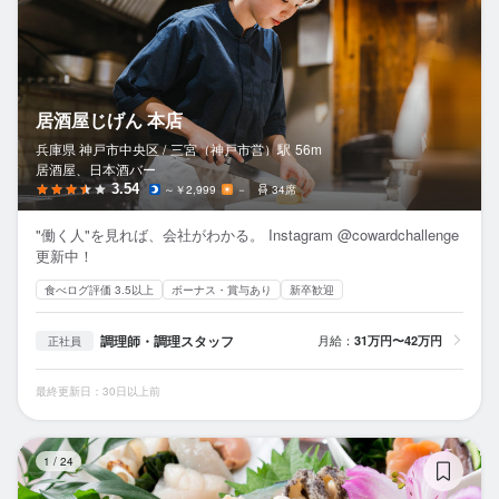
居酒屋じげん 本店
兵庫県 神戸市中央区 /
三宮（神戸市営）
駅
56m
居酒屋、日本酒バー
3.54
～￥2,999
－
34席
"働く人"を見れば、会社がわかる。 Instagram @cowardchallenge
更新中！
食べログ評価 3.5以上
ボーナス・賞与あり
新卒歓迎
調理師・調理スタッフ
月給：
31万円〜42万円
正社員
最終更新日：30日以上前
く
1
/
24