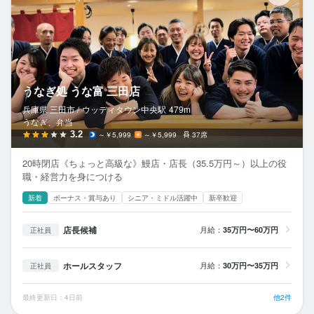
うなぎ処 うな富 三田店
兵庫県 三田市 /
ウッディタウン中央
駅
479m
うなぎ、弁当
3.2
～￥5,999
～￥5,999
37席
20時閉店《ちょっと高級な》鰻店・店長（35.5万円～）以上の役
職・経営力を身につける
新着
ボーナス・賞与あり
シニア・ミドル活躍中
新卒歓迎
店長候補
月給：
35万円〜60万円
正社員
ホールスタッフ
月給：
30万円〜35万円
正社員
最終更新日：4日前
他2件