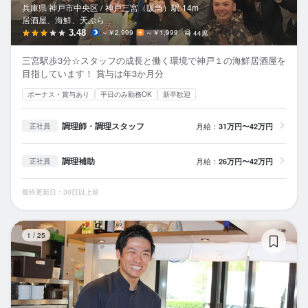
兵庫県 神戸市中央区 /
神戸三宮（阪急）
駅
14m
居酒屋、海鮮、天ぷら
3.48
～￥2,999
～￥1,999
44席
三宮駅歩3分☆スタッフの成長と働く環境で神戸１の海鮮居酒屋を
目指しています！ 賞与は年3か月分
ボーナス・賞与あり
平日のみ勤務OK
新卒歓迎
調理師・調理スタッフ
月給：
31万円〜42万円
正社員
調理補助
月給：
26万円〜42万円
正社員
最終更新日：30日以上前
く
1
/
25