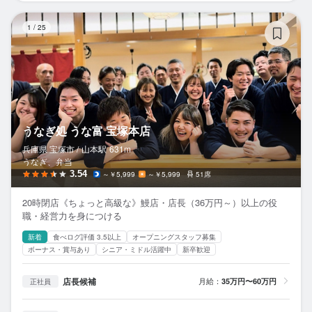
う
1
/
25
うなぎ処 うな富 宝塚本店
兵庫県 宝塚市 /
山本
駅
631m
うなぎ、弁当
3.54
～￥5,999
～￥5,999
51席
20時閉店《ちょっと高級な》鰻店・店長（36万円～）以上の役
職・経営力を身につける
新着
食べログ評価 3.5以上
オープニングスタッフ募集
ボーナス・賞与あり
シニア・ミドル活躍中
新卒歓迎
店長候補
月給：
35万円〜60万円
正社員