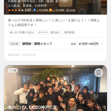
兵庫県 神戸市中央区 /
元町（阪神）
駅
110m
立ち飲み、居酒屋、日本料理
3.57
～￥2,999
～￥2,999
20席
食べログ100名店☆美味しい！と楽しい！を届けよう！！経験よ
りも人柄採用です！
食べログ評価 3.5以上
ボーナス・賞与あり
新卒歓迎
調理師・調理スタッフ
月給：
31万円〜42万円
正社員
最終更新日：30日以上前
魚
1
/
25
魚のじげん EKIZO神戸三宮