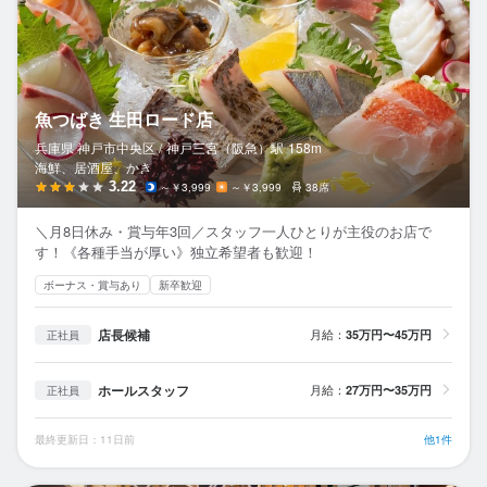
魚つばき 生田ロード店
兵庫県 神戸市中央区 /
神戸三宮（阪急）
駅
158m
海鮮、居酒屋、かき
3.22
～￥3,999
～￥3,999
38席
＼月8日休み・賞与年3回／スタッフ一人ひとりが主役のお店で
す！《各種手当が厚い》独立希望者も歓迎！
ボーナス・賞与あり
新卒歓迎
店長候補
月給：
35万円〜45万円
正社員
ホールスタッフ
月給：
27万円〜35万円
正社員
最終更新日：11日前
他1件