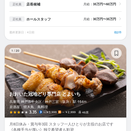
店長候補
月給：
35万円〜60万円
正社員
ホールスタッフ
月給：
30万円〜35万円
正社員
最終更新日：4日前
他2件
お
1
/
20
おおいた冠地どり専門店 とよいち
兵庫県 神戸市中央区 /
神戸三宮（阪急）
駅
164m
居酒屋、焼き鳥、鳥料理
3.35
～￥3,999
～￥2,999
46席
月8日休み・賞与年3回 スタッフ一人ひとりが主役のお店です
《各種手当が厚い》独立希望者も歓迎