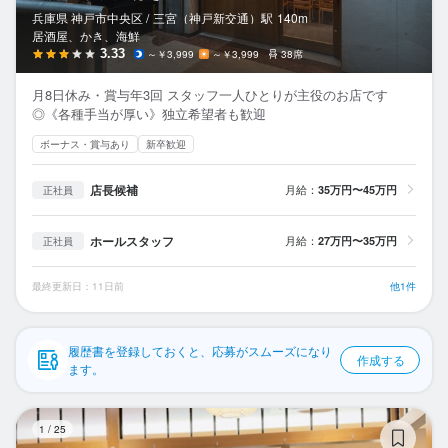
応募履歴
兵庫県 神戸市中央区 /
三宮（神戸新交通）
駅
140m
居酒屋、かき、海鮮
WEB履歴書
3.33
～￥3,999
～￥3,999
38席
月8日休み・賞与年3回 スタッフ一人ひとりが主役のお店です
スカウト・メルマガ受信設定
◎《各種手当が厚い》独立希望者も歓迎
ボーナス・賞与あり
新卒歓迎
ヘルプ・お問い合わせフォーム
店長候補
月給：
35万円〜45万円
正社員
掲載をご検討の店舗様へ
食べログ求人PRESS
ホールスタッフ
月給：
27万円〜35万円
正社員
プライバシーポリシー
最終更新日：11日前
他1件
利用規約
企業情報
履歴書を登録しておくと、応募がスムーズになり
作成する
ます。
う
1
/
25