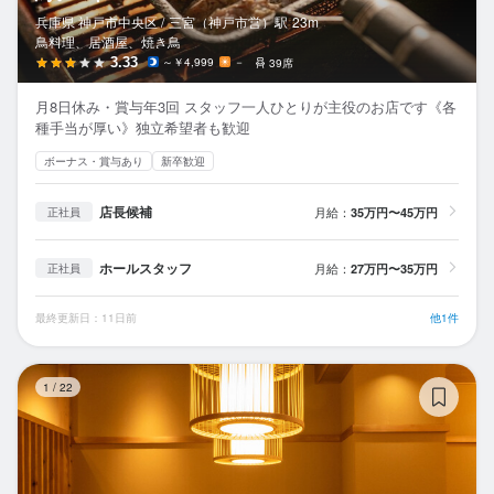
兵庫県 神戸市中央区 /
三宮（神戸市営）
駅
23m
鳥料理、居酒屋、焼き鳥
3.33
～￥4,999
－
39席
月8日休み・賞与年3回 スタッフ一人ひとりが主役のお店です《各
種手当が厚い》独立希望者も歓迎
ボーナス・賞与あり
新卒歓迎
店長候補
月給：
35万円〜45万円
正社員
ホールスタッフ
月給：
27万円〜35万円
正社員
最終更新日：11日前
他1件
冠
1
/
22