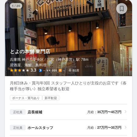
と
1
/
20
とよの本舗 東門店
兵庫県 神戸市中央区 /
三宮（神戸市営）
駅
78m
居酒屋、海鮮、鳥料理
3.3
～￥4,999
－
80席
月8日休み・賞与年3回 スタッフ一人ひとりが主役のお店です《各
種手当が厚い》独立希望者も歓迎
ボーナス・賞与あり
新卒歓迎
店長候補
月給：
35万円〜45万円
正社員
ホールスタッフ
月給：
27万円〜35万円
正社員