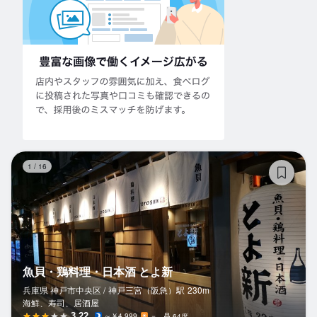
魚
1
/
16
魚貝・鶏料理・日本酒 とよ新
兵庫県 神戸市中央区 /
神戸三宮（阪急）
駅
230m
海鮮、寿司、居酒屋
3.22
～￥4,999
－
64席