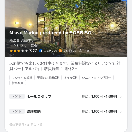
Missa Marina produced by SORRISO
群馬県 高崎市 /
イタリアン、洋食
3.27
～￥2,999
～￥1,999
68席
未経験でも楽しくお仕事できます。業績好調なイタリアンで正社
員パートアルバイト増員募集！ 週休2日
フルタイム歓迎
平日のみ勤務OK
ネイルOK
シニア・ミドル活躍中
新卒歓迎
ホールスタッフ
時給：
1,000円〜1,500円
バイト
調理補助
時給：
1,000円〜1,500円
バイト
最終更新日：30日以上前