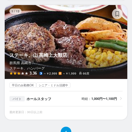
ス
1
/
13
ステーキ。山 高崎上大類店
群馬県 高崎市 /
ステーキ、ハンバーグ
3.36
～￥2,999
～￥1,999
66席
平日のみ勤務OK
シニア・ミドル活躍中
ホールスタッフ
時給：
1,000円〜1,100円
バイト
最終更新日：30日以上前
1