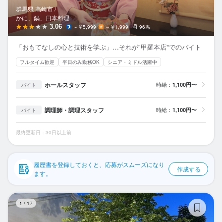
応募履歴
群馬県 高崎市 /
かに、鍋、日本料理
WEB履歴書
3.06
～￥5,999
～￥1,999
96席
「おもてなしの心と技術を学ぶ」…それが"甲羅本店"でのバイト
スカウト・メルマガ受信設定
フルタイム歓迎
平日のみ勤務OK
シニア・ミドル活躍中
ヘルプ・お問い合わせフォーム
ホールスタッフ
時給：
1,100円〜
バイト
掲載をご検討の店舗様へ
調理師・調理スタッフ
時給：
1,100円〜
バイト
食べログ求人PRESS
プライバシーポリシー
最終更新日：30日以上前
利用規約
履歴書を登録しておくと、応募がスムーズになり
企業情報
作成する
ます。
Mi
1
/
17