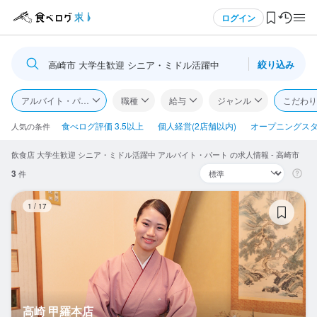
メニュー
ログイン
絞り込み
高崎市 大学生歓迎 シニア・ミドル活躍中
ログイン・無料会員登録
アルバイト・パート
職種
給与
ジャンル
こだわり
食べログ求人TOP
食べログ評価 3.5以上
個人経営(2店舗以内)
オープニングス
人気の条件
飲食店 大学生歓迎 シニア・ミドル活躍中 アルバイト・パート の求人情報 - 高崎市
求人検索
3
件
マイページ管理
高
1
/
17
閲覧履歴
気になる求人
検索履歴・保存した条件
高崎 甲羅本店