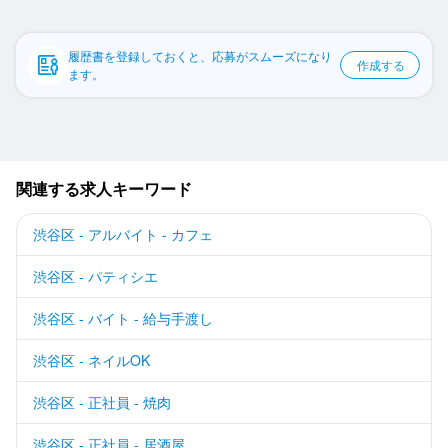
応募履歴
WEB履歴書
履歴書を登録しておくと、応募がスムーズになり
作成する
ます。
スカウト・メルマガ受信設定
ヘルプ・お問い合わせフォーム
関連する求人キーワード
掲載をご検討の店舗様へ
食べログ求人PRESS
渋谷区 - アルバイト - カフェ
プライバシーポリシー
渋谷区 - パティシエ
利用規約
渋谷区 - バイト - 給与手渡し
企業情報
渋谷区 - ネイルOK
渋谷区 - 正社員 - 焼肉
渋谷区 - 正社員 - 居酒屋