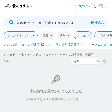
メニュー
ログイン
絞り込み
渋谷区 カフェ 寮・社宅あり(住み込み)
ログイン・無料会員登録
アルバイト・パート
職種
給与
カフェ
こだわり
食べログ求人TOP
食べログ評価 3.5以上
個人経営(2店舗以内)
オープニングス
人気の条件
カフェ 寮・社宅あり(住み込み) アルバイト・パート の求人情報 - 渋谷区
求人検索
0
件
マイページ管理
閲覧履歴
気になる求人
求人情報が見つかりませんでした
検索条件を広げて再度検索してください。
検索履歴・保存した条件