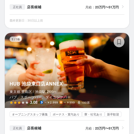
店長候補
月給：
23万円〜51万円
正社員
最終更新日：30日以上前
H
1
/
16
HUB 池袋東口店ANNEX
東京都 豊島区 /
池袋
駅
266m
パブ、スポーツバー、ダイニングバー
3.08
～￥2,999
～￥999
100席
オープニングスタッフ募集
ボーナス・賞与あり
寮・社宅あり
新卒歓迎
店長候補
月給：
23万円〜51万円
正社員