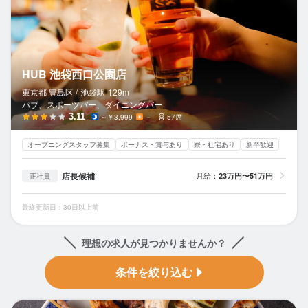
HUB 池袋西口公園店
東京都 豊島区 /
池袋
駅
129m
パブ、スポーツバー、ダイニングバー
3.11
～￥3,999
－
57席
オープニングスタッフ募集
ボーナス・賞与あり
寮・社宅あり
新卒歓迎
店長候補
月給：
23万円〜51万円
正社員
最終更新日：30日以上前
理想の求人が見つかりませんか？
条件を絞り込む
焼