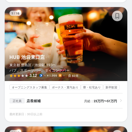
H
1
/
16
HUB 池袋東口店
東京都 豊島区 /
池袋
駅
193m
パブ、スポーツバー、ダイニングバー
3.12
～￥1,999
－
82席
オープニングスタッフ募集
ボーナス・賞与あり
寮・社宅あり
新卒歓迎
店長候補
月給：
23万円〜51万円
正社員
最終更新日：30日以上前
H