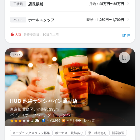
店長候補
月給：
25万円〜35万円
正社員
ホールスタッフ
時給：
1,250円〜1,700円
バイト
人気
最終更新日：30日以上前
他1件
H
1
/
16
HUB 池袋サンシャイン通り店
東京都 豊島区 /
池袋
駅
393m
パブ、スポーツバー、ダイニングバー
3.06
～￥2,999
～￥1,999
48席
オープニングスタッフ募集
ボーナス・賞与あり
寮・社宅あり
新卒歓迎