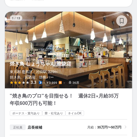
焼
1
/
13
焼き鳥 しょうちゃん 池袋店
東京都 豊島区 /
池袋
駅
329m
焼き鳥、居酒屋、焼酎バー
3.3
～￥3,999
－
36席
"焼き鳥のプロ"を目指せる！ 週休2日×月給35万
年収600万円も可能！
ボーナス・賞与あり
寮・社宅あり
ネイルOK
店長候補
月給：
35万円〜50万円
正社員