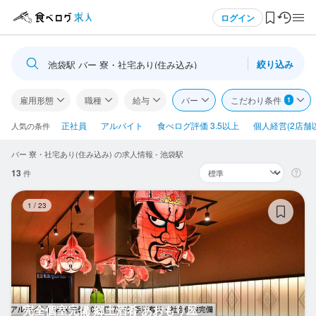
メニュー
ログイン
絞り込み
池袋駅 バー 寮・社宅あり(住み込み)
ログイン・無料会員登録
雇用形態
職種
給与
バー
こだわり条件
1
食べログ求人TOP
正社員
アルバイト
食べログ評価 3.5以上
個人経営(2店舗
人気の条件
バー 寮・社宅あり(住み込み) の求人情報 - 池袋駅
求人検索
13
件
マイページ管理
完
1
/
23
閲覧履歴
気になる求人
検索履歴・保存した条件
完全個室完備 郷土酒肴 あおもり屋