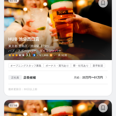
1
/
16
HUB 池袋西口店
東京都 豊島区 /
池袋
駅
279m
パブ、スポーツバー、ダイニングバー
3.1
～￥1,999
－
92席
オープニングスタッフ募集
ボーナス・賞与あり
寮・社宅あり
新卒歓迎
店長候補
月給：
23万円〜51万円
正社員
最終更新日：30日以上前
H
1
/
16