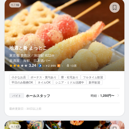
地
1
/
16
地酒と肴 よっとこ
東京都 豊島区 /
池袋
駅
622m
居酒屋、海鮮、日本酒バー
3.24
～￥2,999
－
13席
小さなお店
ボーナス・賞与あり
寮・社宅あり
フルタイム歓迎
平日のみ勤務OK
ネイルOK
シニア・ミドル活躍中
新卒歓迎
ホールスタッフ
時給：
1,250円〜
バイト
最終更新日：30日以上前
酒
1
/
17