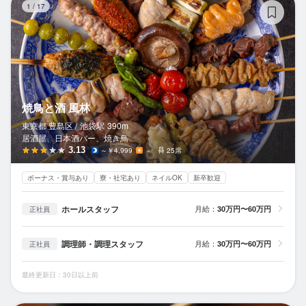
1
/
17
焼鳥と酒 風林
東京都 豊島区 /
池袋
駅
390m
居酒屋、日本酒バー、焼き鳥
3.13
～￥4,999
－
25席
ボーナス・賞与あり
寮・社宅あり
ネイルOK
新卒歓迎
ホールスタッフ
月給：
30万円〜60万円
正社員
調理師・調理スタッフ
月給：
30万円〜60万円
正社員
最終更新日：30日以上前