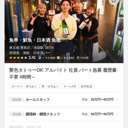
魚串・鮮魚・日本酒 魚徳
東京都 豊島区 /
池袋
駅
387m
居酒屋、海鮮、日本酒バー
3.41
～￥5,999
～￥3,999
100席
髪色タトゥーOK アルバイト 社員 パート急募 履歴書
不要 4時間～
ボーナス・賞与あり
寮・社宅あり
ネイルOK
新卒歓迎
ホールスタッフ
月給：
30万円〜60万円
正社員
調理師・調理スタッフ
月給：
30万円〜60万円
正社員
最終更新日：30日以上前