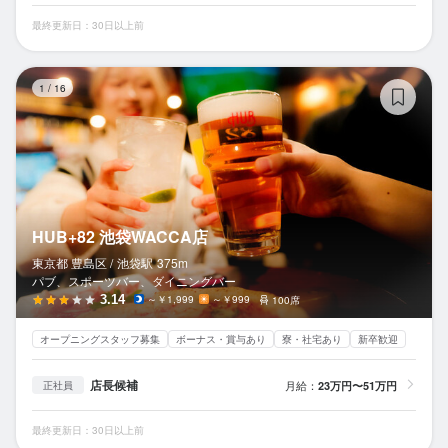
最終更新日：30日以上前
H
1
/
16
HUB+82 池袋WACCA店
東京都 豊島区 /
池袋
駅
375m
パブ、スポーツバー、ダイニングバー
3.14
～￥1,999
～￥999
100席
オープニングスタッフ募集
ボーナス・賞与あり
寮・社宅あり
新卒歓迎
店長候補
月給：
23万円〜51万円
正社員
最終更新日：30日以上前