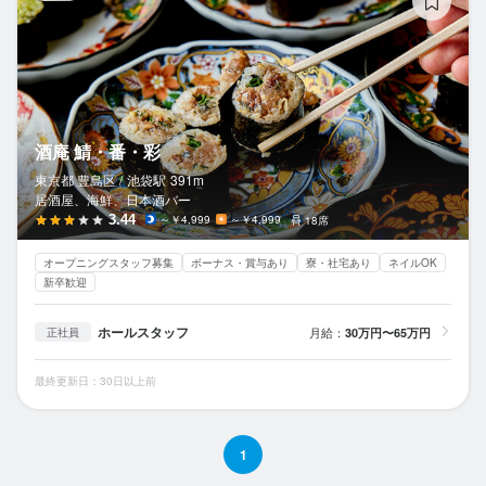
酒庵 鯖・番・彩
東京都 豊島区 /
池袋
駅
391m
居酒屋、海鮮、日本酒バー
3.44
～￥4,999
～￥4,999
18席
オープニングスタッフ募集
ボーナス・賞与あり
寮・社宅あり
ネイルOK
新卒歓迎
ホールスタッフ
月給：
30万円〜65万円
正社員
最終更新日：30日以上前
1