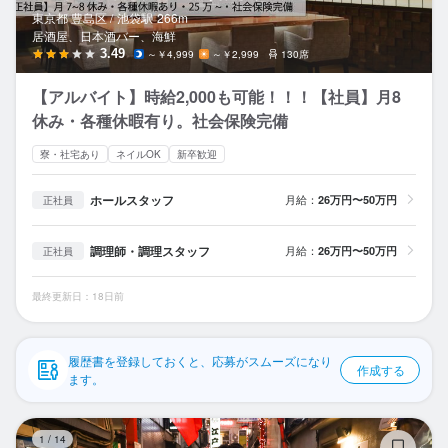
応募履歴
東京都 豊島区 /
池袋
駅
266m
居酒屋、日本酒バー、海鮮
WEB履歴書
3.49
～￥4,999
～￥2,999
130席
【アルバイト】時給2,000も可能！！！【社員】月8
スカウト・メルマガ受信設定
休み・各種休暇有り。社会保険完備
ヘルプ・お問い合わせフォーム
寮・社宅あり
ネイルOK
新卒歓迎
掲載をご検討の店舗様へ
ホールスタッフ
月給：
26万円〜50万円
正社員
食べログ求人PRESS
調理師・調理スタッフ
月給：
26万円〜50万円
正社員
プライバシーポリシー
最終更新日：18日前
利用規約
企業情報
履歴書を登録しておくと、応募がスムーズになり
作成する
ます。
魚
1
/
14