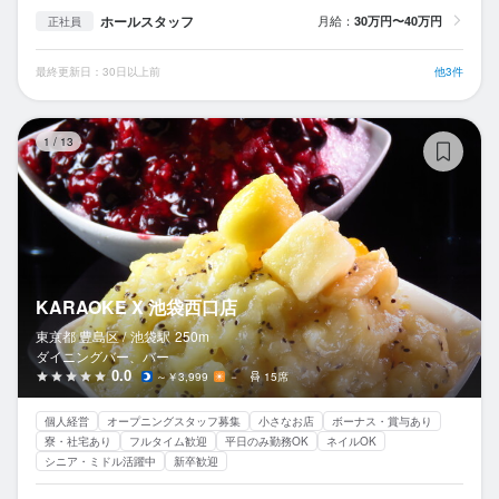
ホールスタッフ
月給：
30万円〜40万円
正社員
最終更新日：30日以上前
他3件
K
1
/
13
KARAOKE X 池袋西口店
東京都 豊島区 /
池袋
駅
250m
ダイニングバー、バー
0.0
～￥3,999
－
15席
個人経営
オープニングスタッフ募集
小さなお店
ボーナス・賞与あり
寮・社宅あり
フルタイム歓迎
平日のみ勤務OK
ネイルOK
シニア・ミドル活躍中
新卒歓迎