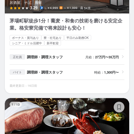
居酒屋、そば、海鮮
3.29
～￥4,999
～￥1,999
54席
茅場町駅徒歩1分！蕎麦・和食の技術を磨ける安定企
業。格安寮完備で将来設計も安心！
ボーナス・賞与あり
寮・社宅あり
平日のみ勤務OK
シニア・ミドル活躍中
新卒歓迎
調理師・調理スタッフ
月給：
27万円〜35万円
正社員
調理師・調理スタッフ
時給：
1,300円〜
バイト
最終更新日：16日前
丸
1
/
13