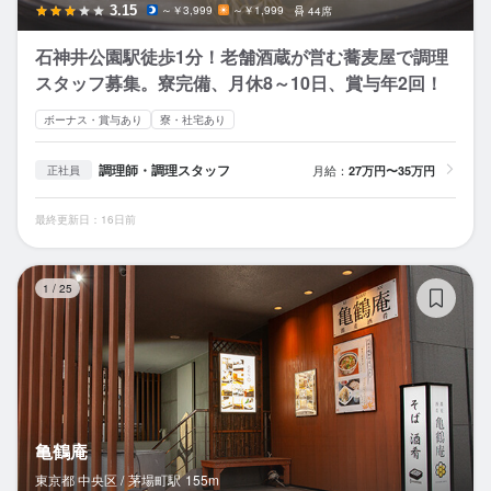
3.15
～￥3,999
～￥1,999
44席
石神井公園駅徒歩1分！老舗酒蔵が営む蕎麦屋で調理
スタッフ募集。寮完備、月休8～10日、賞与年2回！
ボーナス・賞与あり
寮・社宅あり
調理師・調理スタッフ
月給：
27万円〜35万円
正社員
最終更新日：16日前
亀
1
/
25
亀鶴庵
東京都 中央区 /
茅場町
駅
155m