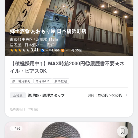
郷土酒肴 あおもり屋 日本橋浜町店
東京都 中央区 /
浜町
駅
118m
居酒屋、日本酒バー、海鮮
3.41
～￥4,999
－
35席
【積極採用中↑】MAX時給2000円◎履歴書不要★ネ
イル・ピアスOK
寮・社宅あり
ネイルOK
新卒歓迎
調理師・調理スタッフ
月給：
26万円〜50万円
正社員
最終更新日：23日前
長
1
/
19