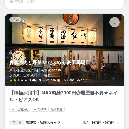
最終更新日：11日前
青
1
/
25
青森の肉と野菜 やだらめぇ 高田馬場店
東京都 豊島区 /
高田馬場
駅
255m
居酒屋、日本酒バー、海鮮
3.46
～￥3,999
～￥1,999
60席
【積極採用中】MAX時給2000円◎履歴書不要★ネイ
ル・ピアスOK
寮・社宅あり
ネイルOK
新卒歓迎
調理師・調理スタッフ
月給：
26万円〜50万円
正社員