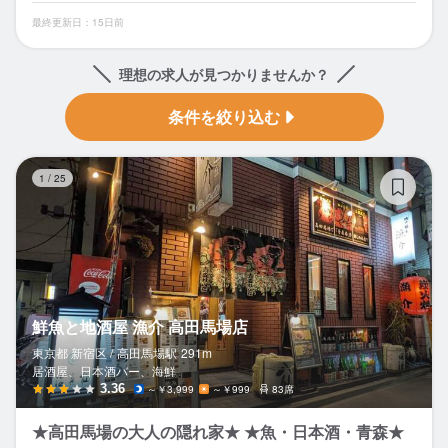
最終更新日：15日前
理想の求人が見つかりませんか？
条件を絞り込む
鮮
1
/
25
鮮魚と地酒屋 漁介 高田馬場店
東京都 新宿区 /
高田馬場
駅
291m
居酒屋、日本酒バー、海鮮
3.36
～￥3,999
～￥999
83席
★高田馬場の大人の隠れ家★ ★魚・日本酒・青森★