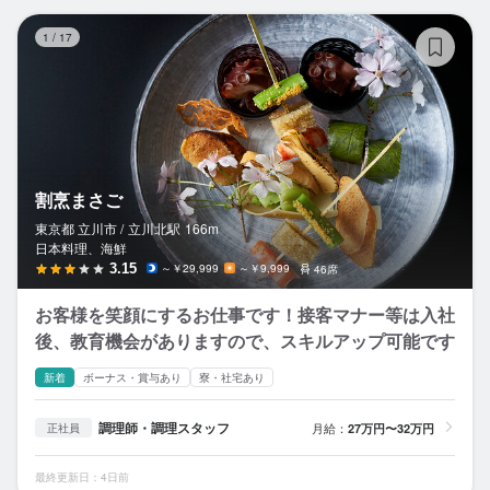
割
1
/
17
割烹まさご
東京都 立川市 /
立川北
駅
166m
日本料理、海鮮
3.15
～￥29,999
～￥9,999
46席
お客様を笑顔にするお仕事です！接客マナー等は入社
後、教育機会がありますので、スキルアップ可能です
新着
ボーナス・賞与あり
寮・社宅あり
調理師・調理スタッフ
月給：
27万円〜32万円
正社員
最終更新日：4日前