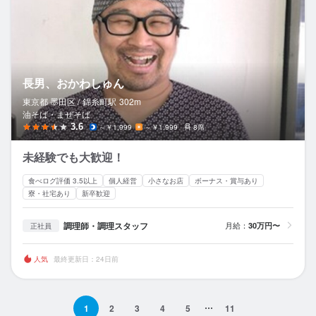
長男、おかわしゅん
東京都 墨田区 /
錦糸町
駅
302m
油そば・まぜそば
3.6
～￥1,999
～￥1,999
8席
未経験でも大歓迎！
食べログ評価 3.5以上
個人経営
小さなお店
ボーナス・賞与あり
寮・社宅あり
新卒歓迎
調理師・調理スタッフ
月給：
30万円〜
正社員
人気
最終更新日：24日前
1
2
3
4
5
11