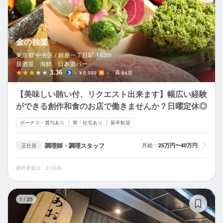
金の独楽
東京都 中央区 /
銀座一丁目
駅
163m
居酒屋、海鮮、日本酒バー
3.36
～￥5,999
－
64席
【美味しい賄い付、リクエスト出来ます】幅広い経験
ができる創作和食のお店で働きませんか？日曜定休◎
ボーナス・賞与あり
寮・社宅あり
新卒歓迎
調理師・調理スタッフ
月給：
25万円〜40万円
正社員
最終更新日：21日前
郷
1
/
25