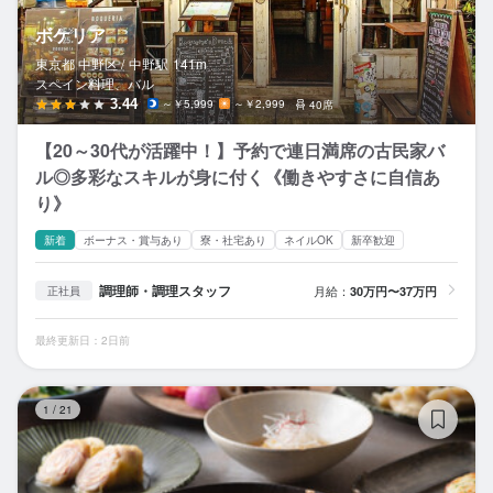
ボケリア
東京都 中野区 /
中野
駅
141m
スペイン料理、バル
3.44
～￥5,999
～￥2,999
40席
【20～30代が活躍中！】予約で連日満席の古民家バ
ル◎多彩なスキルが身に付く《働きやすさに自信あ
り》
新着
ボーナス・賞与あり
寮・社宅あり
ネイルOK
新卒歓迎
調理師・調理スタッフ
月給：
30万円〜37万円
正社員
最終更新日：2日前
roo
1
/
21