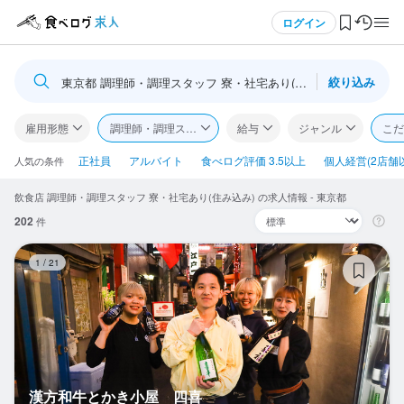
メニュー
ログイン
絞り込み
東京都 調理師・調理スタッフ 寮・社宅あり(住み込み)
ログイン・無料会員登録
雇用形態
調理師・調理スタッフ
給与
ジャンル
こだ
食べログ求人TOP
正社員
アルバイト
食べログ評価 3.5以上
個人経営(2店舗
人気の条件
飲食店 調理師・調理スタッフ 寮・社宅あり(住み込み) の求人情報 - 東京都
求人検索
202
件
マイページ管理
漢
1
/
21
閲覧履歴
気になる求人
検索履歴・保存した条件
漢方和牛とかき小屋 四喜