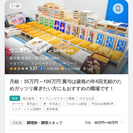
ウ
1
/
25
ウニ専門レストラン unico-co
東京都 新宿区 /
四ツ谷
駅
188m
イタリアン、イノベーティブ、シーフード
3.27
～￥29,999
～￥14,999
14席
月給：35万円～100万円 賞与は破格の年4回支給のた
めガッツリ稼ぎたい方にもおすすめの職場です！
新着
個人経営
オープニングスタッフ募集
小さなお店
ボーナス・賞与あり
寮・社宅あり
フルタイム歓迎
平日のみ勤務OK
シニア・ミドル活躍中
新卒歓迎
調理師・調理スタッフ
月給：
30万円〜50万円
正社員