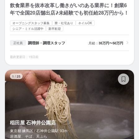
飲食業界を抜本改革し働きがいのある業界に！創業6
年で全国20店舗出店♪未経験でも初任給28万円から！
オープニングスタッフ募集
寮・社宅あり
ネイルOK
シニア・ミドル活躍中
新卒歓迎
調理師・調理スタッフ
月給：
35万円〜50万円
正社員
最終更新日：15日前
稲
1
/
25
稲田屋 石神井公園店
東京都 練馬区 /
石神井公園
駅
93m
居酒屋、そば、天ぷら