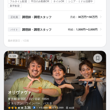
フルタイム歓迎
平日のみ勤務OK
ネイルOK
シニア・ミドル活躍中
新卒歓迎
調理師・調理スタッフ
月給：
30万円〜50万円
正社員
調理師・調理スタッフ
時給：
1,500円〜2,000円
バイト
最終更新日：1日前
オ
1
/
25
オリヴァヴァ
東京都 新宿区 /
四ツ谷
駅
186m
イタリアン、ワインバー、パスタ
3.36
～￥9,999
～￥3,999
40席