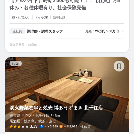
【アルバイト】時給2,000も可能！！！【社員】月8
休み・各種休暇有り。社会保険完備
寮・社宅あり
ネイルOK
新卒歓迎
調理師・調理スタッフ
月給：
26万円〜50万円
正社員
最終更新日：15日前
炭
1
/
21
炭火野菜巻串と焼売 博多うずまき 北千住店
東京都 足立区 /
北千住
駅
346m
居酒屋、焼き鳥、飲茶・点心
3.39
～￥3,999
～￥2,999
60席