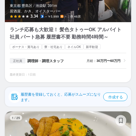
応募履歴
東京都 豊島区 /
池袋
駅
391m
居酒屋、かき、オイスターバー
WEB履歴書
3.34
～￥5,999
－
46席
ランチ応募も大歓迎！ 髪色タトゥーOK アルバイト
スカウト・メルマガ受信設定
社員 パート急募 履歴書不要 勤務時間4時間～
ヘルプ・お問い合わせフォーム
ボーナス・賞与あり
寮・社宅あり
ネイルOK
新卒歓迎
掲載をご検討の店舗様へ
調理師・調理スタッフ
月給：
30万円〜60万円
正社員
食べログ求人PRESS
最終更新日：1日前
プライバシーポリシー
利用規約
履歴書を登録しておくと、応募がスムーズになり
作成する
ます。
企業情報
ウ
1
/
25