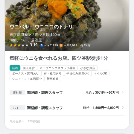
ウニバル ウニココのトナリ
東京都 新宿区 /
四ツ谷
駅
190m
海鮮、バル、居酒屋
3.19
～￥7,999
～￥2,999
24席
気軽にウニを食べれるお店。四ツ谷駅徒歩1分
新着
個人経営
オープニングスタッフ募集
小さなお店
ボーナス・賞与あり
寮・社宅あり
平日のみ勤務OK
ネイルOK
シニア・ミドル活躍中
新卒歓迎
調理師・調理スタッフ
月給：
30万円〜50万円
正社員
調理師・調理スタッフ
時給：
1,500円〜2,000円
バイト
最終更新日：22時間前