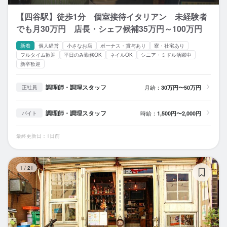
【四谷駅】徒歩1分 個室接待イタリアン 未経験者
でも月30万円 店長・シェフ候補35万円～100万円
新着
個人経営
小さなお店
ボーナス・賞与あり
寮・社宅あり
フルタイム歓迎
平日のみ勤務OK
ネイルOK
シニア・ミドル活躍中
新卒歓迎
調理師・調理スタッフ
月給：
30万円〜50万円
正社員
調理師・調理スタッフ
時給：
1,500円〜2,000円
バイト
最終更新日：1日前
ボ
1
/
21