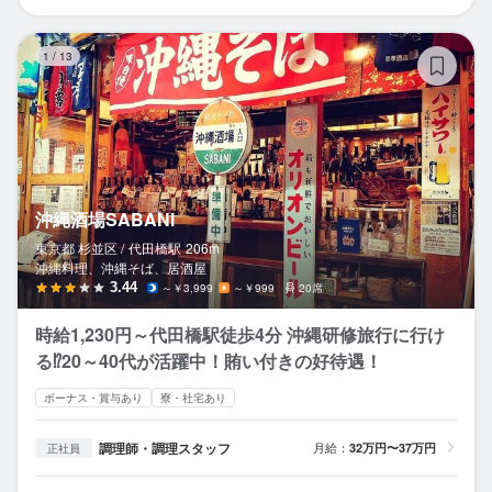
沖
1
/
13
沖縄酒場SABANI
東京都 杉並区 /
代田橋
駅
206m
沖縄料理、沖縄そば、居酒屋
3.44
～￥3,999
～￥999
20席
時給1,230円～代田橋駅徒歩4分 沖縄研修旅行に行け
る⁉20～40代が活躍中！賄い付きの好待遇！
ボーナス・賞与あり
寮・社宅あり
調理師・調理スタッフ
月給：
32万円〜37万円
正社員