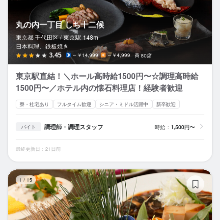
丸の内一丁目 しち十二候
東京都 千代田区 /
東京
駅
148m
日本料理、鉄板焼き
3.45
～￥14,999
～￥4,999
80席
東京駅直結！＼ホール高時給1500円〜☆調理高時給
1500円〜／ホテル内の懐石料理店！経験者歓迎
寮・社宅あり
フルタイム歓迎
シニア・ミドル活躍中
新卒歓迎
調理師・調理スタッフ
時給：
1,500円〜
バイト
最終更新日：21日前
銀
1
/
15