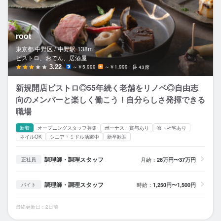
root
東京都 中野区 /
中野
駅
138m
ビストロ、おでん、居酒屋
3.22
～￥5,999
～￥1,999
43席
新規開店ビストロ◎55年続く老舗をリノベ◎自由志
向のメンバーと楽しく働こう！自分らしさ発揮できる
職場
新着
オープニングスタッフ募集
ボーナス・賞与あり
寮・社宅あり
ネイルOK
シニア・ミドル活躍中
新卒歓迎
調理師・調理スタッフ
月給：
28万円〜37万円
正社員
調理師・調理スタッフ
時給：
1,250円〜1,500円
バイト
最終更新日：2日前