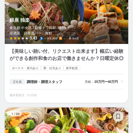
銀座 独楽
東京都 中央区 /
銀座一丁目
駅
142m
居酒屋、日本酒バー、海鮮
3.43
～￥5,999
－
64席
【美味しい賄い付、リクエスト出来ます】幅広い経験
ができる創作和食のお店で働きませんか？日曜定休◎
ボーナス・賞与あり
寮・社宅あり
新卒歓迎
調理師・調理スタッフ
月給：
25万円〜40万円
正社員
最終更新日：21日前
金
1
/
24