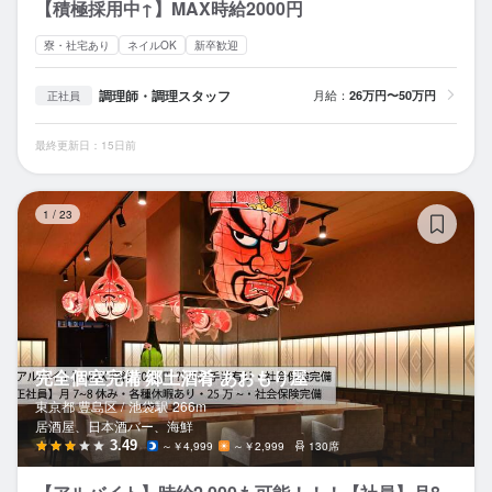
【積極採用中↑】MAX時給2000円
寮・社宅あり
ネイルOK
新卒歓迎
調理師・調理スタッフ
月給：
26万円〜50万円
正社員
最終更新日：15日前
完
1
/
23
完全個室完備 郷土酒肴 あおもり屋
東京都 豊島区 /
池袋
駅
266m
居酒屋、日本酒バー、海鮮
3.49
～￥4,999
～￥2,999
130席