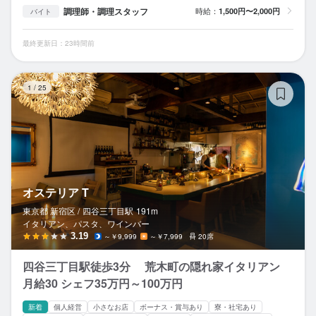
調理師・調理スタッフ
時給：
1,500円〜2,000円
バイト
最終更新日：23時間前
オ
1
/
25
オステリア T
東京都 新宿区 /
四谷三丁目
駅
191m
イタリアン、パスタ、ワインバー
3.19
～￥9,999
～￥7,999
20席
四谷三丁目駅徒歩3分 荒木町の隠れ家イタリアン
月給30 シェフ35万円～100万円
新着
個人経営
小さなお店
ボーナス・賞与あり
寮・社宅あり