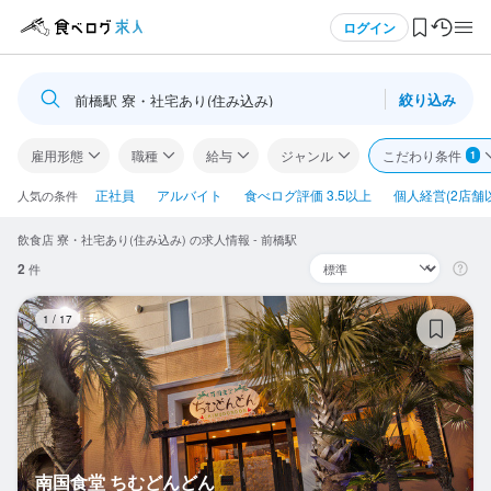
メニュー
ログイン
絞り込み
前橋駅 寮・社宅あり(住み込み)
ログイン・無料会員登録
雇用形態
職種
給与
ジャンル
こだわり条件
1
食べログ求人TOP
正社員
アルバイト
食べログ評価 3.5以上
個人経営(2店舗
人気の条件
飲食店 寮・社宅あり(住み込み) の求人情報 - 前橋駅
求人検索
2
件
マイページ管理
南
1
/
17
閲覧履歴
気になる求人
検索履歴・保存した条件
南国食堂 ちむどんどん