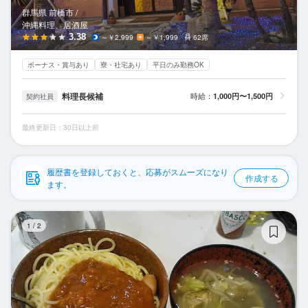
応募履歴
群馬県 前橋市 /
沖縄料理、居酒屋
WEB履歴書
3.38
～￥2,999
～￥1,999
62席
ボーナス・賞与あり
寮・社宅あり
平日のみ勤務OK
スカウト・メルマガ受信設定
料理長候補
時給：
1,000円〜1,500円
契約社員
ヘルプ・お問い合わせフォーム
最終更新日：30日以上前
掲載をご検討の店舗様へ
食べログ求人PRESS
履歴書を登録しておくと、応募がスムーズになり
作成する
プライバシーポリシー
ます。
利用規約
Dea
1
/
2
企業情報