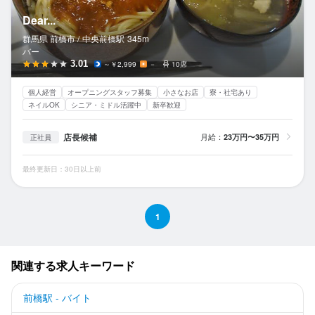
Dear...
群馬県 前橋市 /
中央前橋
駅
345m
バー
3.01
～￥2,999
－
10席
個人経営
オープニングスタッフ募集
小さなお店
寮・社宅あり
ネイルOK
シニア・ミドル活躍中
新卒歓迎
店長候補
月給：
23万円〜35万円
正社員
最終更新日：30日以上前
1
関連する求人キーワード
前橋駅 - バイト