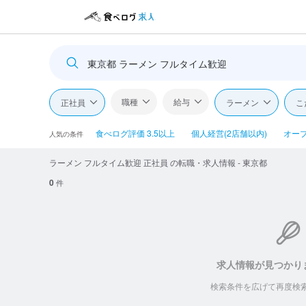
東京都 ラーメン フルタイム歓迎
職種
給与
正社員
ラーメン
こ
食べログ評価 3.5以上
個人経営(2店舗以内)
オー
人気の条件
ラーメン フルタイム歓迎 正社員 の転職・求人情報 - 東京都
0
件
求人情報が見つかり
検索条件を広げて再度検