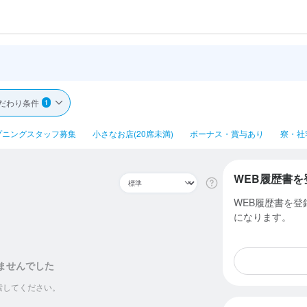
だわり条件
1
プニングスタッフ募集
小さなお店(20席未満)
ボーナス・賞与あり
寮・社
WEB履歴書を
WEB履歴書を
になります。
ませんでした
索してください。