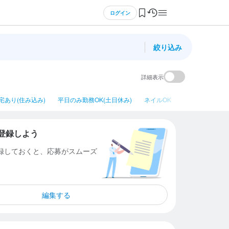
ログイン
絞り込み
詳細表示
宅あり(住み込み)
平日のみ勤務OK(土日休み)
ネイルOK
シニア・ミドル
登録しよう
登録しておくと、応募がスムーズ
編集する