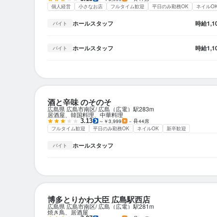
個人経営
小さなお店
フルタイム歓迎
平日のみ勤務OK
ネイルO
ホールスタッフ
時給
1,
バイト
ホールスタッフ
時給
1,
バイト
酒と辛味 のそのそ
広島県 広島市南区
広島（広電）駅
283m
居酒屋、韓国料理、中華料理
3.13
～￥3,999
－
44席
フルタイム歓迎
平日のみ勤務OK
ネイルOK
新卒歓迎
ホールスタッフ
バイト
博多とりかわ大臣 広島駅西店
広島県 広島市南区
広島（広電）駅
281m
焼き鳥、居酒屋