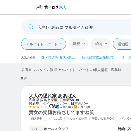
広島駅 居酒屋 フルタイム歓迎
職種
給与
アルバイト・パート
居酒屋
食べログ評価 3.5以上
個人経営(2店舗以内)
オー
人気の条件
居酒屋 フルタイム歓迎 アルバイト・パート の求人情報 - 広島駅
9
件
大人の隠れ家 ああばん
広島県 広島市東区
広島駅
581m
居酒屋、ダイニングバー、日本酒バー
3.03
～￥3,999
－
35席
貴女の笑顔お待ちしてますね笑
個人経営
小さなお店
フルタイム歓迎
平日のみ勤務OK
ネイルO
ホールスタッフ
時給
1,
バイト