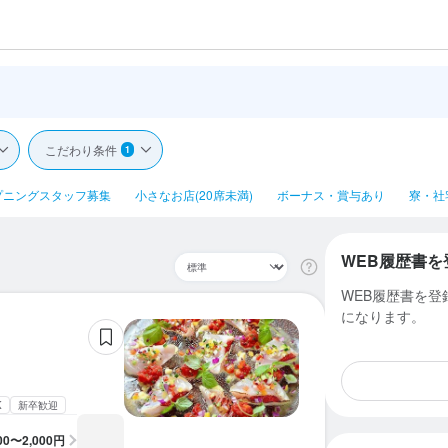
こだわり条件
1
プニングスタッフ募集
小さなお店(20席未満)
ボーナス・賞与あり
寮・社
WEB履歴書を
WEB履歴書を
になります。
K
新卒歓迎
200〜2,000円