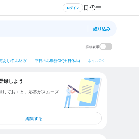
ログイン
絞り込み
詳細表示
宅あり(住み込み)
平日のみ勤務OK(土日休み)
ネイルOK
シニア・ミドル
登録しよう
登録しておくと、応募がスムーズ
編集する