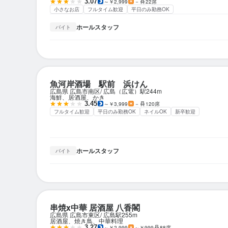
3.07
～￥2,999
－
22席
小さなお店
フルタイム歓迎
平日のみ勤務OK
ホールスタッフ
バイト
魚河岸酒場 駅前 浜けん
広島県 広島市南区
広島（広電）駅
244m
海鮮、居酒屋、かき
3.45
～￥3,999
－
120席
フルタイム歓迎
平日のみ勤務OK
ネイルOK
新卒歓迎
ホールスタッフ
バイト
串焼x中華 居酒屋 八香閣
広島県 広島市東区
広島駅
255m
居酒屋、焼き鳥、中華料理
3.27
～￥2,999
～￥999
88席