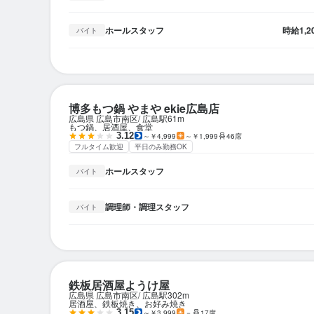
ホールスタッフ
時給
1,
バイト
博多もつ鍋 やまや ekie広島店
広島県 広島市南区
広島駅
61m
もつ鍋、居酒屋、食堂
3.12
～￥4,999
～￥1,999
46席
フルタイム歓迎
平日のみ勤務OK
ホールスタッフ
バイト
調理師・調理スタッフ
バイト
鉄板居酒屋ようけ屋
広島県 広島市南区
広島駅
302m
居酒屋、鉄板焼き、お好み焼き
3.15
～￥3,999
－
17席