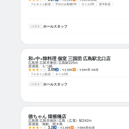
フルタイム歓迎
平日のみ勤務OK
ネイルOK
新卒歓迎
ホールスタッフ
バイト
和×中×韓料理 個室 三国団 広島駅北口店
広島県 広島市東区
広島駅
225m
居酒屋、もつ鍋
3.09
～￥2,999
～￥999
168席
フルタイム歓迎
ネイルOK
ホールスタッフ
バイト
徳ちゃん 猿猴橋店
広島県 広島市南区
広島（広電）駅
242m
居酒屋、海鮮、焼き鳥
3.2
～￥3,999
～￥999
90席