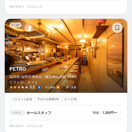
最終更新日：30日以上前
P
1
/
17
PETRO
福岡県 福岡市博多区 /
櫛田神社前
駅
154m
ビストロ、カフェ
3.2
～￥5,999
－
18席
フルタイム歓迎
平日のみ勤務OK
ネイルOK
ホールスタッフ
時給：
1,200円〜
バイト
最終更新日：30日以上前