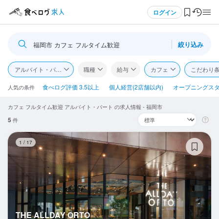
メニュー
ログイン
絞り込み
福岡市 カフェ フルタイム歓迎
ログイン・無料会員登録
アルバイト・パート
職種
給与
カフェ
こだわり
食べログ求人TOP
食べログ評価 3.5以上
個人経営(2店舗以内)
オープニングス
人気の条件
カフェ フルタイム歓迎 アルバイト・パート の求人情報 - 福岡市
求人検索
5
件
マイページ管理
TH
1
/
17
閲覧履歴
気になる求人
検索履歴・保存した条件
THE ALLDAY ORTO