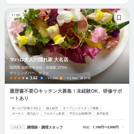
マ
1
/
23
マハロ大人の隠れ家 大名店
福岡県 福岡市中央区 /
赤坂
駅
270m
ダイニングバー、カフェ
3.62
～￥4,999
～￥2,999
37席
履歴書不要◎キッチン大募集！未経験OK、研修サポ
ートあり
食べログ評価 3.5以上
個人経営
オープニングスタッフ募集
ボーナス・賞与あり
フルタイム歓迎
平日のみ勤務OK
新卒歓迎
調理師・調理スタッフ
時給：
1,100円〜2,000円
バイト