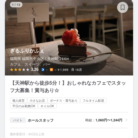
ぎ
1
/
13
ぎるふりかふぇ
福岡県 福岡市中央区 /
天神
駅
244m
カフェ、スイーツ、バー
3.26
－
～￥1,999
16席
【天神駅から徒歩5分！】おしゃれなカフェでスタッ
フ大募集！賞与あり☆
個人経営
小さなお店
ボーナス・賞与あり
フルタイム歓迎
平日のみ勤務OK
ネイルOK
ホールスタッフ
時給：
1,060円〜1,244円
バイト
最終更新日：30日以上前