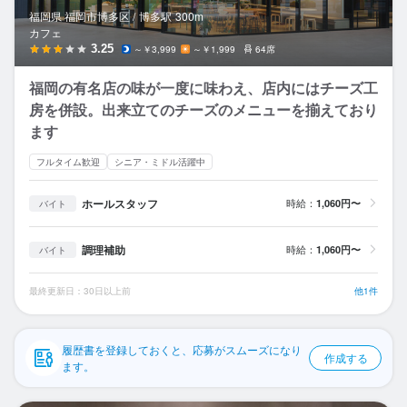
応募履歴
福岡県 福岡市博多区 /
博多
駅
300m
カフェ
WEB履歴書
3.25
～￥3,999
～￥1,999
64席
福岡の有名店の味が一度に味わえ、店内にはチーズ工
スカウト・メルマガ受信設定
房を併設。出来立てのチーズのメニューを揃えており
ます
ヘルプ・お問い合わせフォーム
フルタイム歓迎
シニア・ミドル活躍中
掲載をご検討の店舗様へ
ホールスタッフ
時給：
1,060円〜
バイト
食べログ求人PRESS
プライバシーポリシー
調理補助
時給：
1,060円〜
バイト
利用規約
最終更新日：30日以上前
他1件
企業情報
履歴書を登録しておくと、応募がスムーズになり
作成する
ます。