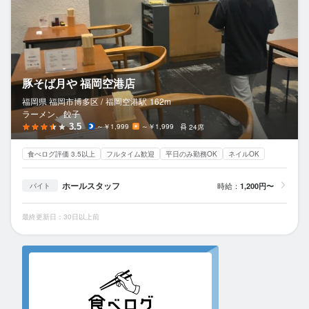
豚そば月や 福岡空港店
福岡県 福岡市博多区 /
福岡空港
駅
162m
ラーメン、餃子
3.5
～￥1,999
～￥1,999
24席
食べログ評価 3.5以上
フルタイム歓迎
平日のみ勤務OK
ネイルOK
ホールスタッフ
時給：
1,200円〜
バイト
最終更新日：30日以上前