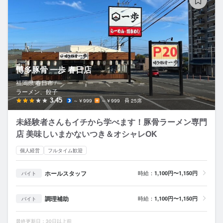
博多豚骨 一歩 春日店
福岡県 春日市 /
ラーメン、餃子
3.45
～￥999
～￥999
25席
未経験者さんもイチから学べます！豚骨ラーメン専門
店 美味しいまかないつき＆オシャレOK
個人経営
フルタイム歓迎
ホールスタッフ
時給：
1,100円〜1,150円
バイト
調理補助
時給：
1,100円〜1,150円
バイト
最終更新日：30日以上前