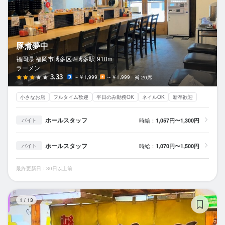
豚煮夢中
福岡県 福岡市博多区 /
博多
駅
910m
ラーメン
3.33
～￥1,999
～￥1,999
20席
小さなお店
フルタイム歓迎
平日のみ勤務OK
ネイルOK
新卒歓迎
ホールスタッフ
時給：
1,057円〜1,300円
バイト
ホールスタッフ
時給：
1,070円〜1,500円
バイト
最終更新日：30日以上前
喜
1
/
13