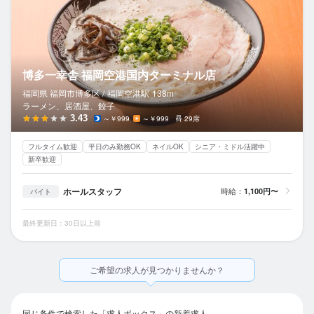
博多一幸舎 福岡空港国内ターミナル店
福岡県 福岡市博多区 /
福岡空港
駅
138m
ラーメン、居酒屋、餃子
3.43
～￥999
～￥999
29席
フルタイム歓迎
平日のみ勤務OK
ネイルOK
シニア・ミドル活躍中
新卒歓迎
ホールスタッフ
時給：
1,100円〜
バイト
最終更新日：30日以上前
ご希望の求人が見つかりませんか？
同じ条件で検索した「求人ボックス」の新着求人