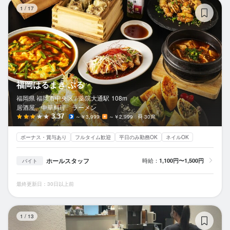
福
1
/
17
福岡はるまき ぶる
福岡県 福岡市中央区 /
薬院大通
駅
108m
居酒屋、中華料理、ラーメン
3.37
～￥3,999
～￥2,999
30席
ボーナス・賞与あり
フルタイム歓迎
平日のみ勤務OK
ネイルOK
ホールスタッフ
時給：
1,100円〜1,500円
バイト
最終更新日：30日以上前
豚
1
/
13