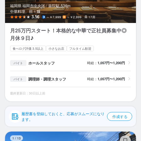
応募履歴
福岡県 福岡市中央区 /
薬院
駅
536m
中華料理、担々麺
WEB履歴書
3.56
～￥7,999
～￥2,999
17席
月25万円スタート！本格的な中華で正社員募集中◎
スカウト・メルマガ受信設定
月休９日♪
ヘルプ・お問い合わせフォーム
食べログ評価 3.5以上
小さなお店
フルタイム歓迎
掲載をご検討の店舗様へ
ホールスタッフ
時給：
1,057円〜1,200円
バイト
食べログ求人PRESS
調理師・調理スタッフ
時給：
1,057円〜1,200円
バイト
プライバシーポリシー
最終更新日：30日以上前
利用規約
企業情報
履歴書を登録しておくと、応募がスムーズになり
作成する
ます。
博
1
/
13