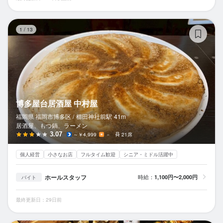
博
1
/
13
博多屋台居酒屋 中村屋
福岡県 福岡市博多区 /
櫛田神社前
駅
41m
居酒屋、もつ鍋、ラーメン
3.07
～￥4,999
－
21席
個人経営
小さなお店
フルタイム歓迎
シニア・ミドル活躍中
ホールスタッフ
時給：
1,100円〜2,000円
バイト
最終更新日：29日前