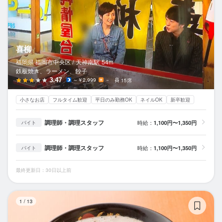
喜柳
福岡県 福岡市中央区 /
天神南
駅
54m
鉄板焼き、ラーメン、餃子
3.47
～￥2,999
－
15席
小さなお店
フルタイム歓迎
平日のみ勤務OK
ネイルOK
新卒歓迎
調理師・調理スタッフ
時給：
1,100円〜1,350円
バイト
調理師・調理スタッフ
時給：
1,100円〜1,350円
バイト
最終更新日：30日以上前
博
1
/
13