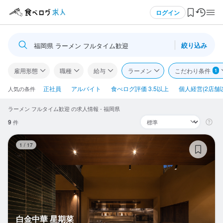
メニュー
ログイン
絞り込み
福岡県 ラーメン フルタイム歓迎
ログイン・無料会員登録
雇用形態
職種
給与
ラーメン
こだわり条件
1
食べログ求人TOP
正社員
アルバイト
食べログ評価 3.5以上
個人経営(2店舗
人気の条件
ラーメン フルタイム歓迎 の求人情報 - 福岡県
求人検索
9
件
マイページ管理
白
1
/
17
閲覧履歴
気になる求人
検索履歴・保存した条件
白金中華 星期菜