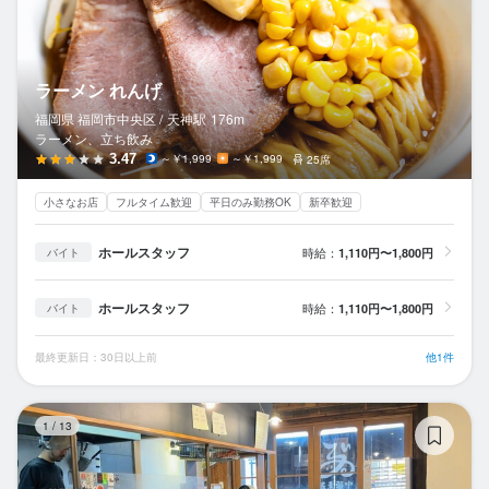
ラーメン れんげ
福岡県 福岡市中央区 /
天神
駅
176m
ラーメン、立ち飲み
3.47
～￥1,999
～￥1,999
25席
小さなお店
フルタイム歓迎
平日のみ勤務OK
新卒歓迎
ホールスタッフ
時給：
1,110円〜1,800円
バイト
ホールスタッフ
時給：
1,110円〜1,800円
バイト
最終更新日：30日以上前
他1件
豚
1
/
13