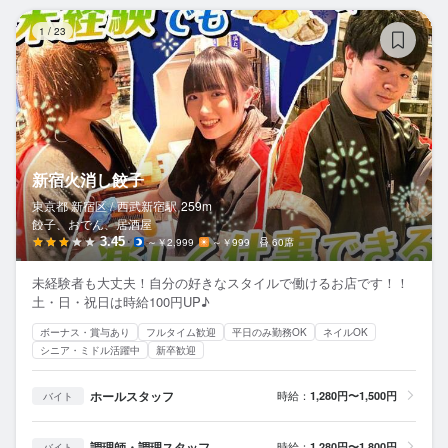
新
1
/
23
新宿火消し餃子
東京都 新宿区 /
西武新宿
駅
259m
餃子、おでん、居酒屋
3.45
～￥2,999
～￥999
60席
未経験者も大丈夫！自分の好きなスタイルで働けるお店です！！
土・日・祝日は時給100円UP♪
ボーナス・賞与あり
フルタイム歓迎
平日のみ勤務OK
ネイルOK
シニア・ミドル活躍中
新卒歓迎
ホールスタッフ
時給：
1,280円〜1,500円
バイト
調理師・調理スタッフ
時給：
1,280円〜1,800円
バイト