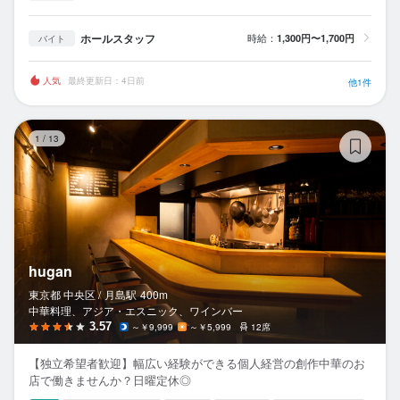
ホールスタッフ
時給：
1,300円〜1,700円
バイト
人気
最終更新日：4日前
他1件
hu
1
/
13
hugan
東京都 中央区 /
月島
駅
400m
中華料理、アジア・エスニック、ワインバー
3.57
～￥9,999
～￥5,999
12席
【独立希望者歓迎】幅広い経験ができる個人経営の創作中華のお
店で働きませんか？日曜定休◎