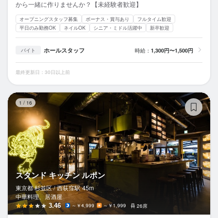
から一緒に作りませんか？【未経験者歓迎】
オープニングスタッフ募集
ボーナス・賞与あり
フルタイム歓迎
平日のみ勤務OK
ネイルOK
シニア・ミドル活躍中
新卒歓迎
ホールスタッフ
時給：
1,300円〜1,500円
バイト
最終更新日：30日以上前
ス
1
/
16
スタンド キッチン ルポン
東京都 杉並区 /
西荻窪
駅
45m
中華料理、居酒屋
3.46
～￥4,999
～￥1,999
26席