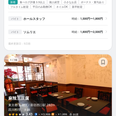
新着
食べログ評価 3.5以上
個人経営
小さなお店
ボーナス・賞与あり
フルタイム歓迎
平日のみ勤務OK
ネイルOK
新卒歓迎
ホールスタッフ
時給：
1,500円〜1,800円
バイト
ソムリエ
時給：
1,800円〜2,500円
バイト
最終更新日：5日前
麻
1
/
16
麻辣王豆腐
東京都 新宿区 /
新宿西口
駅
282m
四川料理、火鍋
3.43
～￥3,999
～￥1,999
30席