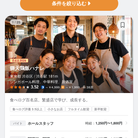
条件を絞り込む
獅
1
/
25
獅天鶏飯ハナレ
東京都 渋谷区 /
渋谷
駅
181m
シンガポール料理、中華料理、居酒屋
3.52
～￥4,999
～￥1,999
38席
食べログ百名店。繁盛店で学び、成長する。
食べログ評価 3.5以上
小さなお店
フルタイム歓迎
新卒歓迎
ホールスタッフ
時給：
1,250円〜1,800円
バイト