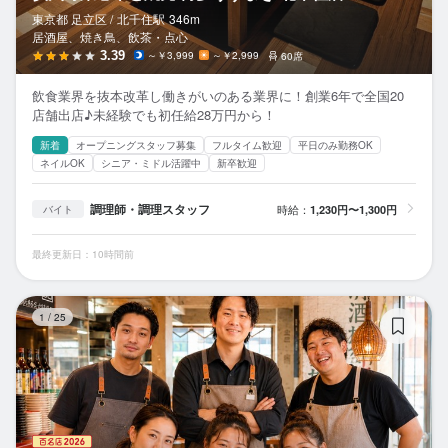
東京都 足立区 /
北千住
駅
346m
居酒屋、焼き鳥、飲茶・点心
3.39
～￥3,999
～￥2,999
60席
飲食業界を抜本改革し働きがいのある業界に！創業6年で全国20
店舗出店♪未経験でも初任給28万円から！
新着
オープニングスタッフ募集
フルタイム歓迎
平日のみ勤務OK
ネイルOK
シニア・ミドル活躍中
新卒歓迎
調理師・調理スタッフ
時給：
1,230円〜1,300円
バイト
最終更新日：10時間前
獅
1
/
25