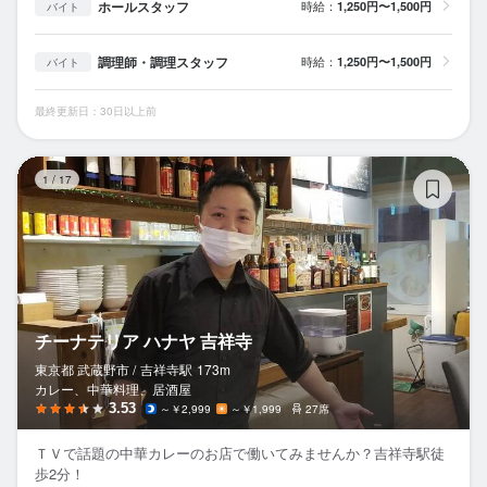
ホールスタッフ
時給：
1,250円〜1,500円
バイト
調理師・調理スタッフ
時給：
1,250円〜1,500円
バイト
最終更新日：30日以上前
チ
1
/
17
チーナテリア ハナヤ 吉祥寺
東京都 武蔵野市 /
吉祥寺
駅
173m
カレー、中華料理、居酒屋
3.53
～￥2,999
～￥1,999
27席
ＴＶで話題の中華カレーのお店で働いてみませんか？吉祥寺駅徒
歩2分！