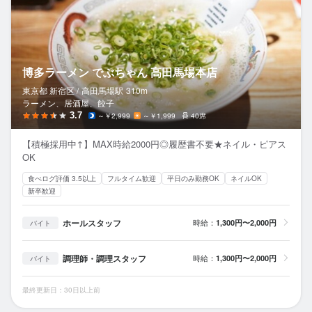
博多ラーメン でぶちゃん 高田馬場本店
東京都 新宿区 /
高田馬場
駅
310m
ラーメン、居酒屋、餃子
3.7
～￥2,999
～￥1,999
40席
【積極採用中↑】MAX時給2000円◎履歴書不要★ネイル・ピアス
OK
食べログ評価 3.5以上
フルタイム歓迎
平日のみ勤務OK
ネイルOK
新卒歓迎
ホールスタッフ
時給：
1,300円〜2,000円
バイト
調理師・調理スタッフ
時給：
1,300円〜2,000円
バイト
最終更新日：30日以上前