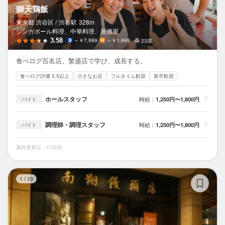
獅天鶏飯
東京都 渋谷区 /
渋谷
駅
328m
シンガポール料理、中華料理、居酒屋
3.58
～￥7,999
～￥1,999
23席
食べログ百名店。繁盛店で学び、成長する。
食べログ評価 3.5以上
小さなお店
フルタイム歓迎
新卒歓迎
ホールスタッフ
時給：
1,250円〜1,800円
バイト
調理師・調理スタッフ
時給：
1,250円〜1,800円
バイト
最終更新日：17日前
南
1
/
13