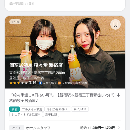
最終更新日：4日前
個
1
/
20
個室居酒屋 獏々堂 新宿店
東京都 新宿区 /
新宿三丁目
駅
200m
居酒屋、餃子、もつ鍋
3.19
～￥2,999
～￥999
100席
『給与手渡し&日払い可!!』【新宿駅＆新宿三丁目駅徒歩2分!!】本
格的餃子居酒屋♪
新着
フルタイム歓迎
平日のみ勤務OK
ネイルOK
シニア・ミドル活躍中
新卒歓迎
ホールスタッフ
時給：
1,250円〜1,700円
バイト