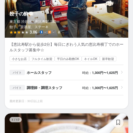
餃子の酔拳
東京都 渋谷区 /
恵比寿
駅
182m
餃子、居酒屋、ステーキ
3.06
－
－
－
【恵比寿駅から徒歩2分】毎日にぎわう人気の恵比寿横丁でのホー
ルスタッフ募集中☆
小さなお店
フルタイム歓迎
平日のみ勤務OK
ネイルOK
新卒歓迎
ホールスタッフ
時給：
1,300円〜1,625円
バイト
調理師・調理スタッフ
時給：
1,300円〜1,625円
バイト
最終更新日：30日以上前
博
1
/
17