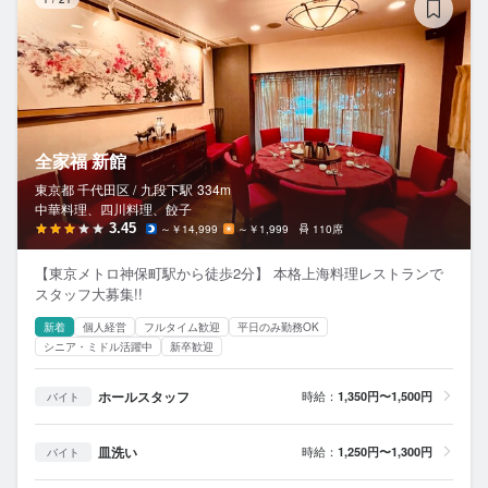
全家福 新館
東京都 千代田区 /
九段下
駅
334m
中華料理、四川料理、餃子
3.45
～￥14,999
～￥1,999
110席
【東京メトロ神保町駅から徒歩2分】 本格上海料理レストランで
スタッフ大募集!!
新着
個人経営
フルタイム歓迎
平日のみ勤務OK
シニア・ミドル活躍中
新卒歓迎
ホールスタッフ
時給：
1,350円〜1,500円
バイト
皿洗い
時給：
1,250円〜1,300円
バイト