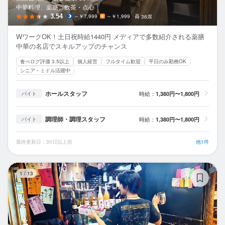
中華料理、薬膳、飲茶・点心
3.54
～￥7,999
～￥1,999
36席
WワークOK！土日祝時給1440円 メディアで多数紹介される薬膳
中華の名店でスキルアップのチャンス
食べログ評価 3.5以上
個人経営
フルタイム歓迎
平日のみ勤務OK
シニア・ミドル活躍中
ホールスタッフ
時給：
1,380円〜1,800円
バイト
調理師・調理スタッフ
時給：
1,380円〜1,800円
バイト
最終更新日：30日以上前
他1件
餃
1
/
13