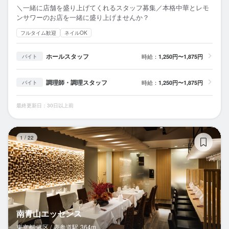
＼一緒に店舗を盛り上げてくれるスタッフ募集／本格中華とレモ
ンサワーのお店を一緒に盛り上げませんか？
フルタイム歓迎
ネイルOK
ホールスタッフ
時給：
1,250円〜1,875円
バイト
調理師・調理スタッフ
時給：
1,250円〜1,875円
バイト
最終更新日：30日以上前
南
1
/
22
南青山エッセンス
東京都 港区 /
表参道
駅
364m