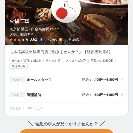
火鍋 三田
東京都 港区 /
白金高輪
駅
695m
火鍋、四川料理
3.61
～￥9,999
－
25席
＼本格高級火鍋専門店で働きませんか？／【経験者歓迎♪】
食べログ評価 3.5以上
小さなお店
フルタイム歓迎
平日のみ勤務OK
ネイルOK
ホールスタッフ
時給：
1,400円〜1,800円
バイト
調理補助
時給：
1,500円〜1,900円
バイト
最終更新日：30日以上前
理想の求人が見つかりませんか？