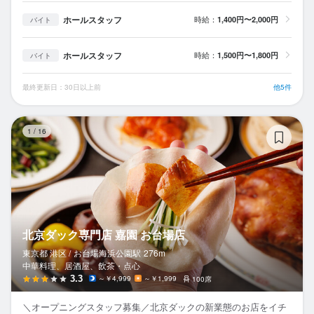
ホールスタッフ
時給：
1,400円〜2,000円
バイト
ホールスタッフ
時給：
1,500円〜1,800円
バイト
最終更新日：30日以上前
他5件
北
1
/
16
北京ダック専門店 嘉園 お台場店
東京都 港区 /
お台場海浜公園
駅
276m
中華料理、居酒屋、飲茶・点心
3.3
～￥4,999
～￥1,999
100席
＼オープニングスタッフ募集／北京ダックの新業態のお店をイチ