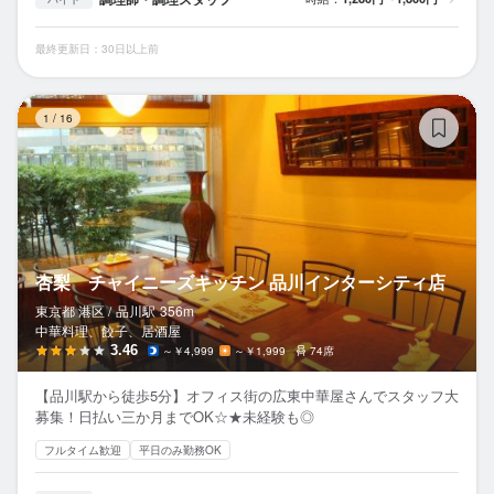
最終更新日：30日以上前
杏
1
/
16
杏梨 チャイニーズキッチン 品川インターシティ店
東京都 港区 /
品川
駅
356m
中華料理、餃子、居酒屋
3.46
～￥4,999
～￥1,999
74席
【品川駅から徒歩5分】オフィス街の広東中華屋さんでスタッフ大
募集！日払い三か月までOK☆★未経験も◎
フルタイム歓迎
平日のみ勤務OK