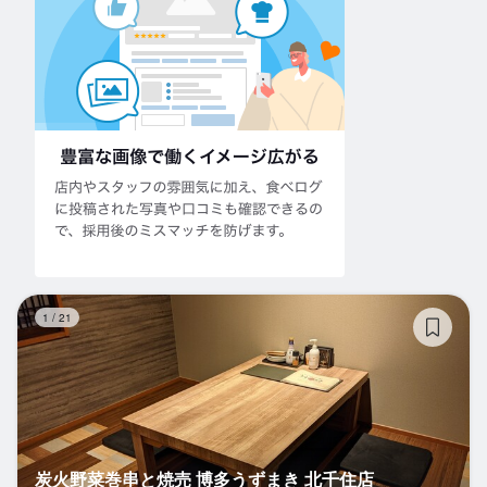
炭
1
/
21
炭火野菜巻串と焼売 博多うずまき 北千住店