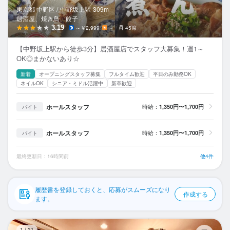
応募履歴
東京都 中野区 /
中野坂上
駅
309m
居酒屋、焼き鳥、餃子
WEB履歴書
3.19
～￥2,999
－
45席
【中野坂上駅から徒歩3分】居酒屋店でスタッフ大募集！週1～
スカウト・メルマガ受信設定
OK◎まかないあり☆
新着
オープニングスタッフ募集
フルタイム歓迎
平日のみ勤務OK
ヘルプ・お問い合わせフォーム
ネイルOK
シニア・ミドル活躍中
新卒歓迎
掲載をご検討の店舗様へ
ホールスタッフ
時給：
1,350円〜1,700円
バイト
食べログ求人PRESS
ホールスタッフ
時給：
1,350円〜1,700円
バイト
プライバシーポリシー
利用規約
最終更新日：16時間前
他4件
企業情報
履歴書を登録しておくと、応募がスムーズになり
作成する
ます。
全
1
/
21