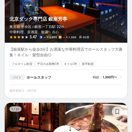
北京ダック専門店 銀座芳亭
東京都 中央区 /
銀座一丁目
駅
22m
中華料理、居酒屋、飲茶・点心
3.47
～￥4,999
～￥1,999
90席
【銀座駅から徒歩3分】お洒落な中華料理店でホールスタッフ大募
集！ネイル・髪型自由◎
フルタイム歓迎
平日のみ勤務OK
ネイルOK
新卒歓迎
ホールスタッフ
時給：
1,500円〜
バイト
最終更新日：29日前
火
1
/
21