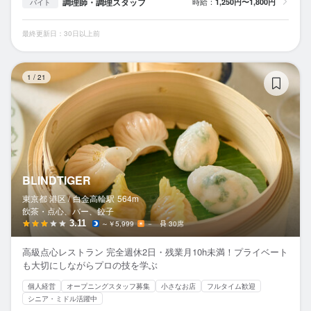
調理師・調理スタッフ
時給：
1,250円〜1,800円
バイト
最終更新日：30日以上前
BL
1
/
21
BLINDTIGER
東京都 港区 /
白金高輪
駅
564m
飲茶・点心、バー、餃子
3.11
～￥5,999
－
30席
高級点心レストラン 完全週休2日・残業月10h未満！プライベート
も大切にしながらプロの技を学ぶ
個人経営
オープニングスタッフ募集
小さなお店
フルタイム歓迎
シニア・ミドル活躍中