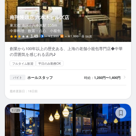
南翔饅頭店 六本木ヒルズ店
東京都 港区 /
六本木
駅
355m
中華料理、飲茶・点心、小籠包
3.49
～￥2,999
～￥1,999
56席
創業から100年以上の歴史ある、上海の老舗小籠包専門店◆中華
の雰囲気を感じれる店内♪
フルタイム歓迎
平日のみ勤務OK
ホールスタッフ
時給：
1,250円〜1,400円
バイト
最終更新日：18日前
北
1
/
25