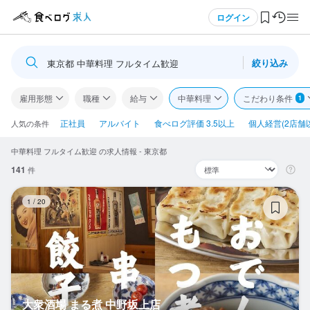
メニュー
ログイン
絞り込み
東京都 中華料理 フルタイム歓迎
ログイン・無料会員登録
雇用形態
職種
給与
中華料理
こだわり条件
1
食べログ求人TOP
正社員
アルバイト
食べログ評価 3.5以上
個人経営(2店舗
人気の条件
中華料理 フルタイム歓迎 の求人情報 - 東京都
求人検索
141
件
マイページ管理
大
1
/
20
閲覧履歴
気になる求人
検索履歴・保存した条件
大衆酒場 まる煮 中野坂上店