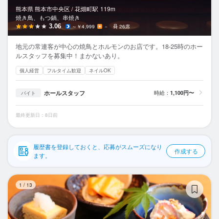
応募履歴
熊本県 熊本市中央区 /
花畑町
駅
119m
焼き鳥、もつ鍋、串焼き
WEB履歴書
3.06
～￥4,999
－
26席
地元の常連客が中心の焼鳥とホルモンのお店です。18-25時のホー
スカウト・メルマガ受信設定
ルスタッフを募集中！まかないあり。
個人経営
フルタイム歓迎
ネイルOK
ヘルプ・お問い合わせフォーム
ホールスタッフ
時給：
1,100円〜
バイト
掲載をご検討の店舗様へ
食べログ求人PRESS
最終更新日：8日前
プライバシーポリシー
利用規約
履歴書を登録しておくと、応募がスムーズになり
作成する
ます。
企業情報
き
1
/
13