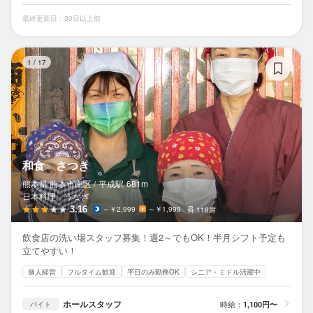
最終更新日：30日以上前
和
1
/
17
和食 さつき
熊本県 熊本市南区 /
平成
駅
681m
日本料理、うなぎ
3.16
～￥2,999
～￥1,999
118席
飲食店の洗い場スタッフ募集！週2～でもOK！半月シフト予定も
立てやすい！
個人経営
フルタイム歓迎
平日のみ勤務OK
シニア・ミドル活躍中
ホールスタッフ
時給：
1,100円〜
バイト