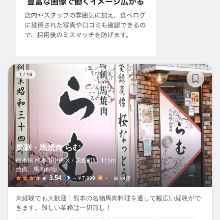
馬
1
/
16
馬刺・馬焼肉 らむ
熊本県 熊本市中央区 /
花畑町
駅
111m
焼肉、馬肉料理
3.54
～￥7,999
－
34席
未経験でも大歓迎！熊本の名物馬肉料理を通して幅広い経験がで
きます。難しい業務は一切無し！