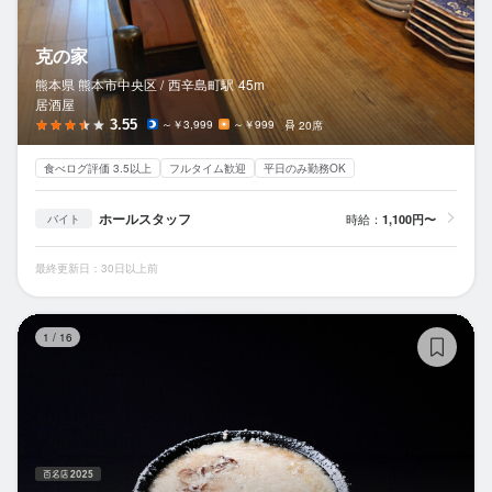
克の家
熊本県 熊本市中央区 /
西辛島町
駅
45m
居酒屋
3.55
～￥3,999
～￥999
20席
食べログ評価 3.5以上
フルタイム歓迎
平日のみ勤務OK
ホールスタッフ
時給：
1,100円〜
バイト
最終更新日：30日以上前
火
1
/
16