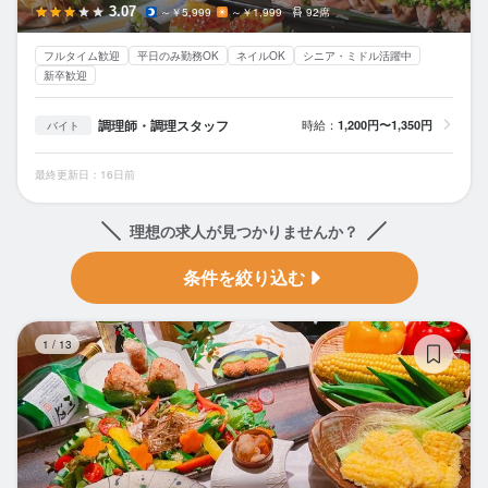
3.07
～￥5,999
～￥1,999
92席
フルタイム歓迎
平日のみ勤務OK
ネイルOK
シニア・ミドル活躍中
新卒歓迎
調理師・調理スタッフ
時給：
1,200円〜1,350円
バイト
最終更新日：16日前
理想の求人が見つかりませんか？
条件を絞り込む
酔
1
/
13