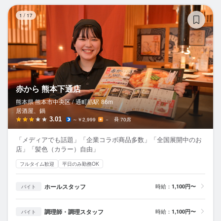
赤
1
/
17
赤から 熊本下通店
熊本県 熊本市中央区 /
通町筋
駅
86m
居酒屋、鍋
3.01
～￥2,999
－
70席
「メディアでも話題」「企業コラボ商品多数」「全国展開中のお
店」「髪色（カラー）自由」
フルタイム歓迎
平日のみ勤務OK
ホールスタッフ
時給：
1,100円〜
バイト
調理師・調理スタッフ
時給：
1,100円〜
バイト