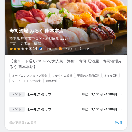
寿司酒場 みるく 熊本本店
熊本県 熊本市中央区 /
通町筋
駅
226m
寿司、居酒屋、海鮮
3.14
～￥3,999
～￥3,999
36席
【熊本・下通りのSNSで大人気！海鮮・寿司 居酒屋｜寿司酒場み
るく 熊本本店】
オープニングスタッフ募集
フルタイム歓迎
平日のみ勤務OK
ネイルOK
シニア・ミドル活躍中
新卒歓迎
ホールスタッフ
時給：
1,100円〜1,300円
バイト
ホールスタッフ
時給：
1,100円〜1,300円
バイト
最終更新日：29日前
他3件