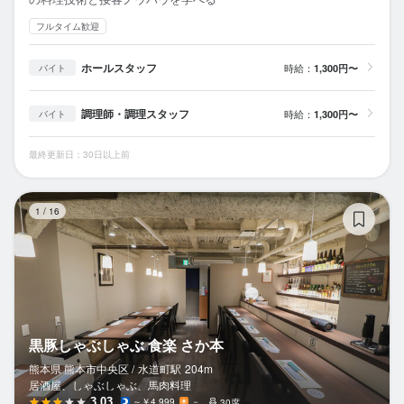
フルタイム歓迎
ホールスタッフ
時給：
1,300円〜
バイト
調理師・調理スタッフ
時給：
1,300円〜
バイト
最終更新日：30日以上前
黒
1
/
16
黒豚しゃぶしゃぶ 食楽 さか本
熊本県 熊本市中央区 /
水道町
駅
204m
居酒屋、しゃぶしゃぶ、馬肉料理
3.03
～￥4,999
－
30席