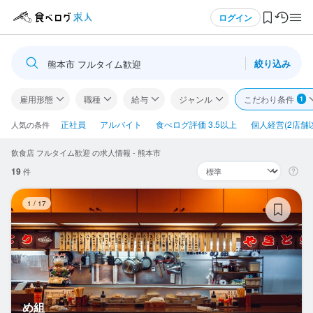
メニュー
ログイン
絞り込み
熊本市 フルタイム歓迎
ログイン・無料会員登録
雇用形態
職種
給与
ジャンル
こだわり条件
1
食べログ求人TOP
正社員
アルバイト
食べログ評価 3.5以上
個人経営(2店舗
人気の条件
飲食店 フルタイム歓迎 の求人情報 - 熊本市
求人検索
19
件
マイページ管理
め
1
/
17
閲覧履歴
気になる求人
検索履歴・保存した条件
め組