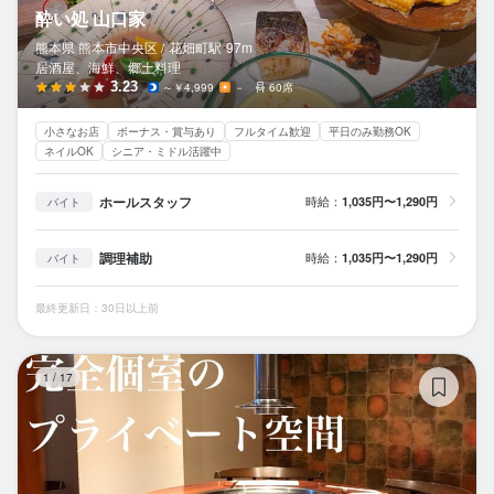
酔い処 山口家
熊本県 熊本市中央区 /
花畑町
駅
97m
居酒屋、海鮮、郷土料理
3.23
～￥4,999
－
60席
小さなお店
ボーナス・賞与あり
フルタイム歓迎
平日のみ勤務OK
ネイルOK
シニア・ミドル活躍中
ホールスタッフ
時給：
1,035円〜1,290円
バイト
調理補助
時給：
1,035円〜1,290円
バイト
最終更新日：30日以上前
ニ
1
/
17