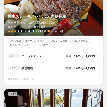
熊本ステーキとシャポン 家鶏長屋
熊本県 熊本市中央区 /
花畑町
駅
99m
鳥料理、ステーキ、郷土料理
3.04
～￥7,999
－
18席
小さなお店
ボーナス・賞与あり
フルタイム歓迎
平日のみ勤務OK
ネイルOK
シニア・ミドル活躍中
ホールスタッフ
時給：
1,035円〜1,290円
バイト
調理補助
時給：
1,035円〜1,290円
バイト
最終更新日：30日以上前
心
1
/
17