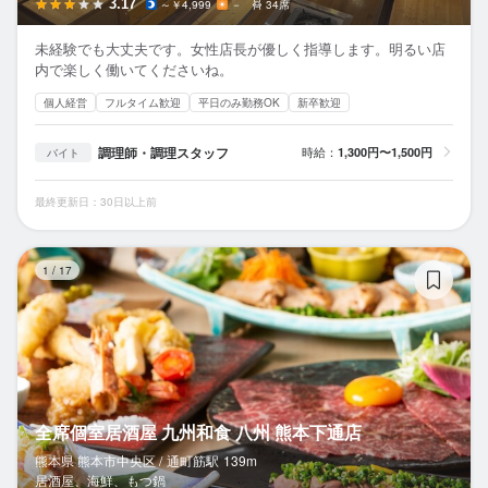
3.17
～￥4,999
－
34席
未経験でも大丈夫です。女性店長が優しく指導します。明るい店
内で楽しく働いてくださいね。
個人経営
フルタイム歓迎
平日のみ勤務OK
新卒歓迎
調理師・調理スタッフ
時給：
1,300円〜1,500円
バイト
最終更新日：30日以上前
全
1
/
17
全席個室居酒屋 九州和食 八州 熊本下通店
熊本県 熊本市中央区 /
通町筋
駅
139m
居酒屋、海鮮、もつ鍋