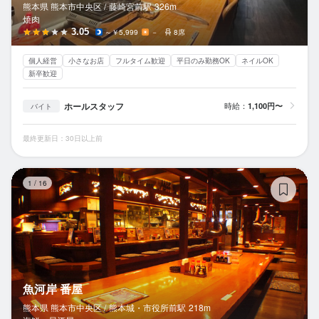
熊本県 熊本市中央区 /
藤崎宮前
駅
326m
焼肉
3.05
～￥5,999
－
8席
個人経営
小さなお店
フルタイム歓迎
平日のみ勤務OK
ネイルOK
新卒歓迎
ホールスタッフ
時給：
1,100円〜
バイト
最終更新日：30日以上前
魚
1
/
16
魚河岸 番屋
熊本県 熊本市中央区 /
熊本城・市役所前
駅
218m