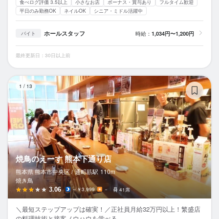
食べログ評価 3.5以上
小さなお店
ボーナス・賞与あり
フルタイム歓迎
平日のみ勤務OK
ネイルOK
シニア・ミドル活躍中
ホールスタッフ
時給：
1,034円〜1,200円
バイト
最終更新日：30日以上前
焼
1
/
13
焼鳥のえーす 熊本下通り店
熊本県 熊本市中央区 /
通町筋
駅
110m
焼き鳥
3.06
～￥3,999
－
41席
＼最短ステップアップは確実！／正社員月給32万円以上！繁盛店
の料理技術と接客ノウハウを学べる