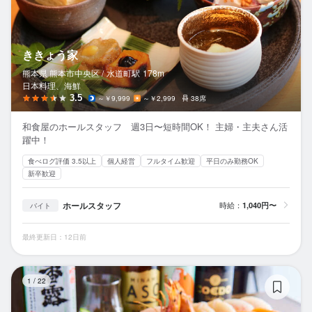
ききょう家
熊本県 熊本市中央区 /
水道町
駅
178m
日本料理、海鮮
3.5
～￥9,999
～￥2,999
38席
和食屋のホールスタッフ 週3日〜短時間OK！ 主婦・主夫さん活
躍中！
食べログ評価 3.5以上
個人経営
フルタイム歓迎
平日のみ勤務OK
新卒歓迎
ホールスタッフ
時給：
1,040円〜
バイト
最終更新日：12日前
寿
1
/
22