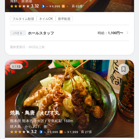
海鮮、居酒屋
3.32
～￥4,999
－
63席
フルタイム歓迎
ネイルOK
新卒歓迎
ホールスタッフ
時給：
1,100円〜
バイト
最終更新日：30日以上前
焼
1
/
13
焼鳥・鳥唐 えびす丸
熊本県 熊本市中央区 /
辛島町
駅
168m
焼き鳥、からあげ、丼
3.2
～￥3,999
～￥1,999
27席