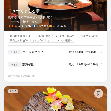
ニューくまもと亭
熊本県 熊本市中央区 /
花畑町
駅
105m
ステーキ、焼肉、海鮮
3.56
～￥7,999
－
34席
食べログ評価 3.5以上
小さなお店
ボーナス・賞与あり
フルタイム歓迎
平日のみ勤務OK
ネイルOK
シニア・ミドル活躍中
ホールスタッフ
時給：
1,035円〜1,290円
バイト
調理補助
時給：
1,035円〜1,290円
バイト
最終更新日：30日以上前
熊
1
/
13