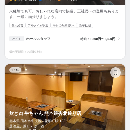
未経験でも可。おしゃれな店内で快適。正社員への登用もありま
す。一緒に頑張りましょう。
個人経営
フルタイム歓迎
平日のみ勤務OK
新卒歓迎
ホールスタッフ
時給：
1,300円〜1,500円
バイト
最終更新日：30日以上前
炊
1
/
15
炊き肉 牛ちゃん 熊本銀杏北通り店
熊本県 熊本市中央区 /
花畑町
駅
138m
居酒屋、豚しゃぶ、鍋