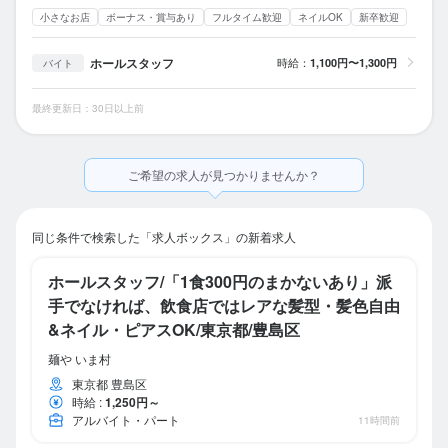
小さなお店
ボーナス・賞与あり
フルタイム歓迎
ネイルOK
新卒歓迎
ホールスタッフ
時給：
1,100円〜1,300円
バイト
最終更新日：30日以上前
ご希望の求人が見つかりませんか？
同じ条件で検索した「求人ボックス」の新着求人
ホールスタッフ/「1食300円のまかないあり」派
手でなければ、飲食店ではレアな髪型・髪色自由
&ネイル・ピアスOK/東京都/豊島区
麺や いま村
東京都 豊島区
時給
:
1,250円～
アルバイト・パート
11時間前