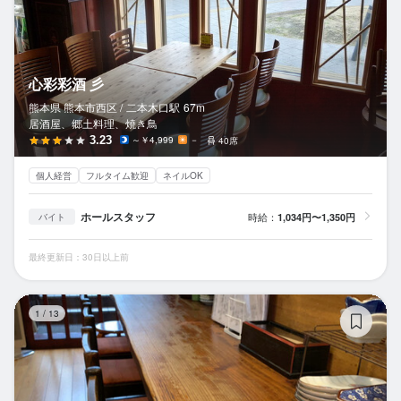
心彩彩酒 彡
熊本県 熊本市西区 /
二本木口
駅
67m
居酒屋、郷土料理、焼き鳥
3.23
～￥4,999
－
40席
個人経営
フルタイム歓迎
ネイルOK
ホールスタッフ
時給：
1,034円〜1,350円
バイト
最終更新日：30日以上前
克
1
/
13