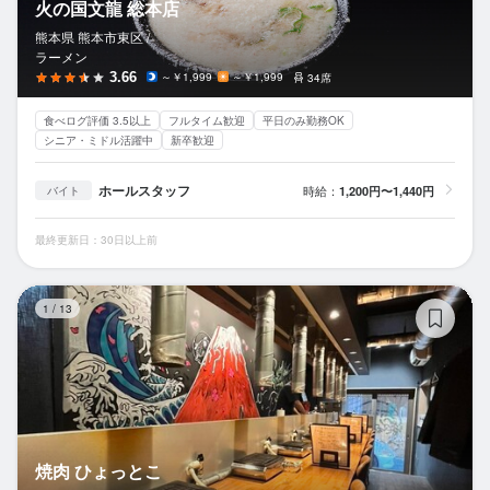
火の国文龍 総本店
熊本県 熊本市東区 /
ラーメン
3.66
～￥1,999
～￥1,999
34席
食べログ評価 3.5以上
フルタイム歓迎
平日のみ勤務OK
シニア・ミドル活躍中
新卒歓迎
ホールスタッフ
時給：
1,200円〜1,440円
バイト
最終更新日：30日以上前
焼
1
/
13
焼肉 ひょっとこ