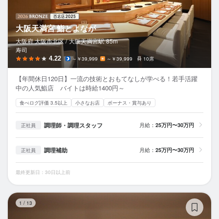
大阪天満宮 鮨とよなが
大阪府 大阪市北区 /
大阪天満宮
駅
85m
寿司
4.22
～￥39,999
～￥39,999
10席
【年間休日120日】一流の技術とおもてなしが学べる！若手活躍
中の人気鮨店 バイトは時給1400円～
食べログ評価 3.5以上
小さなお店
ボーナス・賞与あり
調理師・調理スタッフ
月給：
25万円〜30万円
正社員
調理補助
月給：
25万円〜30万円
正社員
最終更新日：30日以上前
寿
1
/
13