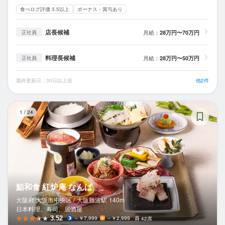
食べログ評価 3.5以上
ボーナス・賞与あり
店長候補
月給：
28万円〜70万円
正社員
料理長候補
月給：
28万円〜50万円
正社員
最終更新日：30日以上前
他2件
鮨
1
/
24
鮨和食 紅炉庵 なんば
大阪府 大阪市中央区 /
大阪難波
駅
140m
日本料理、寿司、居酒屋
3.52
～￥7,999
～￥2,999
42席