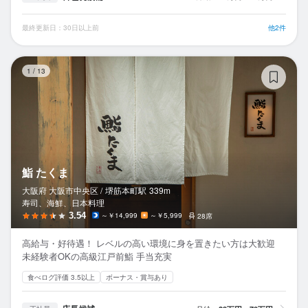
最終更新日：30日以上前
他2件
鮨
1
/
13
鮨 たくま
大阪府 大阪市中央区 /
堺筋本町
駅
339m
寿司、海鮮、日本料理
3.54
～￥14,999
～￥5,999
28席
高給与・好待遇！ レベルの高い環境に身を置きたい方は大歓迎
未経験者OKの高級江戸前鮨 手当充実
食べログ評価 3.5以上
ボーナス・賞与あり