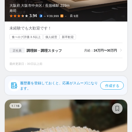
応募履歴
大阪府 大阪市中央区 /
長堀橋
駅
229m
寿司
WEB履歴書
3.94
～￥39,999
－
9席
未経験でも大歓迎です！
スカウト・メルマガ受信設定
食べログ評価 3.5以上
個人経営
新卒歓迎
ヘルプ・お問い合わせフォーム
調理師・調理スタッフ
月給：
24万円〜30万円
正社員
掲載をご検討の店舗様へ
最終更新日：30日以上前
食べログ求人PRESS
プライバシーポリシー
履歴書を登録しておくと、応募がスムーズになり
作成する
利用規約
ます。
企業情報
鮨
1
/
16