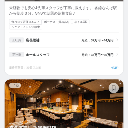
未経験でも安心♪先輩スタッフが丁寧に教えます。 各線なんば駅
から徒歩３分。SNSで話題の鮨和食店♪
食べログ評価 3.5以上
ボーナス・賞与あり
ネイルOK
シニア・ミドル活躍中
店長候補
月給：
37万円〜44万円
正社員
ホールスタッフ
月給：
33万円〜36万円
正社員
最終更新日：30日以上前
他2件
喜
1
/
13
喜多郎寿し 兎我野町店