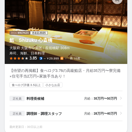
鮨 Shizuku 心斎橋
大阪府 大阪市中央区 /
長堀橋
駅
308m
寿司、海鮮、日本料理
3.85
～￥29,999
－
10席
【待望の再掲載】食べログ3.76の高級鮨店・月給35万円〜寮完備
×住宅手当2万円×家族手当あり！
食べログ評価 3.5以上
小さなお店
料理長候補
月給：
35万円〜50万円
正社員
調理師・調理スタッフ
月給：
28万円〜40万円
正社員
最終更新日：30日以上前