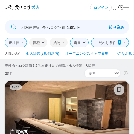
メニュー
ログイン
絞り込み
大阪府 寿司 食べログ評価 3.5以上
ログイン・無料会員登録
正社員
職種
給与
寿司
こだわり条件
1
食べログ求人TOP
個人経営(2店舗以内)
オープニングスタッフ募集
小さなお店(
人気の条件
寿司 食べログ評価 3.5以上 正社員 の転職・求人情報 - 大阪府
求人検索
23
件
マイページ管理
片
1
/
13
閲覧履歴
気になる求人
検索履歴・保存した条件
片岡篤司