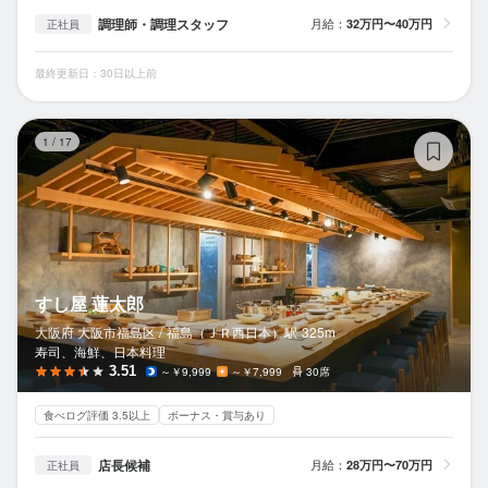
調理師・調理スタッフ
月給：
32万円〜40万円
正社員
最終更新日：30日以上前
す
1
/
17
すし屋 蓮太郎
大阪府 大阪市福島区 /
福島（ＪＲ西日本）
駅
325m
寿司、海鮮、日本料理
3.51
～￥9,999
～￥7,999
30席
食べログ評価 3.5以上
ボーナス・賞与あり
店長候補
月給：
28万円〜70万円
正社員