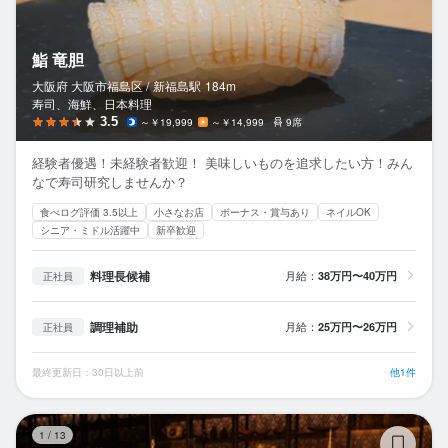
鮨 竜胆
大阪府 大阪市福島区 /
新福島
駅
184m
寿司、海鮮、日本料理
3.5
～￥19,999
～￥14,999
9席
経験者優遇！未経験者歓迎！ 美味しいものを追求したい方！みん
なで寿司研究しませんか？
食べログ評価 3.5以上
小さなお店
ボーナス・賞与あり
ネイルOK
シニア・ミドル活躍中
新卒歓迎
料理長候補
月給：
38万円〜40万円
正社員
調理補助
月給：
25万円〜26万円
正社員
最終更新日：30日以上前
他1件
鮨
1
/
13