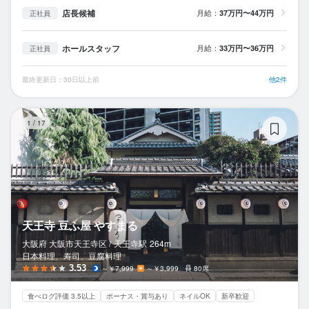
店長候補
月給：
37万円〜44万円
正社員
ホールスタッフ
月給：
33万円〜36万円
正社員
最終更新日：30日以上前
他2件
天
1
/
17
天王寺 豆ふ屋 やすまる
大阪府 大阪市天王寺区 /
天王寺
駅
264m
日本料理、寿司、豆腐料理
3.53
～￥7,999
～￥3,999
80席
食べログ評価 3.5以上
ボーナス・賞与あり
ネイルOK
新卒歓迎