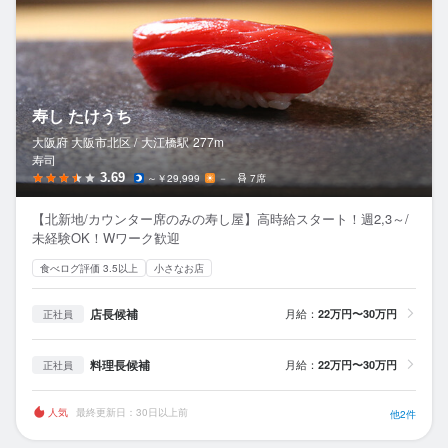
寿し たけうち
大阪府 大阪市北区 /
大江橋
駅
277m
寿司
3.69
～￥29,999
－
7席
【北新地/カウンター席のみの寿し屋】高時給スタート！週2,3～/
未経験OK！Wワーク歓迎
食べログ評価 3.5以上
小さなお店
店長候補
月給：
22万円〜30万円
正社員
料理長候補
月給：
22万円〜30万円
正社員
人気
最終更新日：30日以上前
他2件