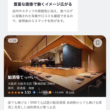
鮨
1
/
23
鮨酒場てっぺい
大阪府 大阪市北区 /
東梅田
駅
296m
寿司、居酒屋、海鮮
3.53
～￥4,999
～￥3,999
25席
誰でも稼げる！SNSでも話題の鮨居酒屋 未経験からでも稼げる環
境と充実した福利厚生が整うお店