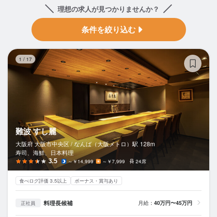
理想の求人が見つかりませんか？
条件を絞り込む
難
1
/
17
難波 すし麗
大阪府 大阪市中央区 /
なんば（大阪メトロ）
駅
128m
寿司、海鮮、日本料理
3.5
～￥14,999
～￥7,999
24席
食べログ評価 3.5以上
ボーナス・賞与あり
料理長候補
月給：
40万円〜45万円
正社員