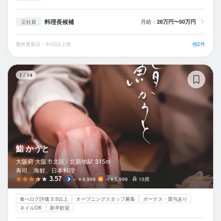
料理長候補
月給：
28万円〜50万円
正社員
最終更新日：30日以上前
他2件
鮨
1
/
14
鮨 かうと
大阪府 大阪市北区 /
北新地
駅
315m
寿司、海鮮、日本料理
3.57
～￥9,999
～￥5,999
10席
食べログ評価 3.5以上
オープニングスタッフ募集
ボーナス・賞与あり
ネイルOK
新卒歓迎