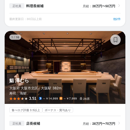
料理長候補
月給：
28万円〜50万円
正社員
最終更新日：30日以上前
他2件
鮨
1
/
16
鮨 澤むら
大阪府 大阪市北区 /
大阪
駅
382m
寿司、海鮮
3.51
～￥14,999
～￥7,999
26席
食べログ評価 3.5以上
ボーナス・賞与あり
店長候補
月給：
28万円〜70万円
正社員