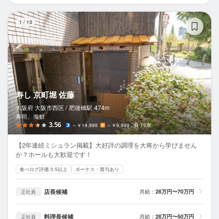
寿
1
/
13
寿し 京町堀 佐藤
大阪府 大阪市西区 /
肥後橋
駅
474m
寿司、海鮮
3.56
～￥14,999
～￥9,999
19席
【2年連続ミシュラン掲載】大好評の調理を大将から学びません
か？ホールも大歓迎です！
食べログ評価 3.5以上
ボーナス・賞与あり
店長候補
月給：
28万円〜70万円
正社員
料理長候補
月給：
28万円〜50万円
正社員