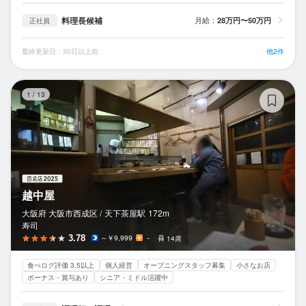
料理長候補
月給：
28万円〜50万円
正社員
最終更新日：30日以上前
他2件
越
1
/
13
越中屋
大阪府 大阪市西成区 /
天下茶屋
駅
172m
寿司
3.78
～￥9,999
－
14席
食べログ評価 3.5以上
個人経営
オープニングスタッフ募集
小さなお店
ボーナス・賞与あり
シニア・ミドル活躍中