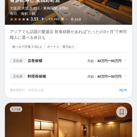
大阪府 大阪市北区 /
東梅田
駅
372m
寿司、海鮮、鍋
3.53
～￥5,999
－
54席
アジアでも話題の繁盛店 飲食経験があれば”たったの3ヶ月”で寿司
職人に選べる休日も
食べログ評価 3.5以上
ボーナス・賞与あり
店長候補
月給：
40万円〜50万円
正社員
料理長候補
月給：
40万円〜50万円
正社員
最終更新日：30日以上前
他2件
大
1
/
13