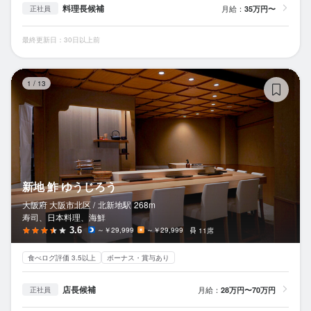
料理長候補
月給：
35万円〜
正社員
最終更新日：30日以上前
新
1
/
13
新地 鮓 ゆうじろう
大阪府 大阪市北区 /
北新地
駅
268m
寿司、日本料理、海鮮
3.6
～￥29,999
～￥29,999
11席
食べログ評価 3.5以上
ボーナス・賞与あり
店長候補
月給：
28万円〜70万円
正社員