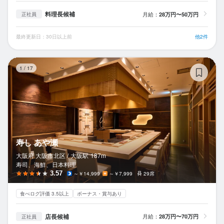
料理長候補
月給：
28万円〜50万円
正社員
最終更新日：30日以上前
他2件
寿
1
/
17
寿し あや瀬
大阪府 大阪市北区 /
大阪
駅
187m
寿司、海鮮、日本料理
3.57
～￥14,999
～￥7,999
29席
食べログ評価 3.5以上
ボーナス・賞与あり
店長候補
月給：
28万円〜70万円
正社員