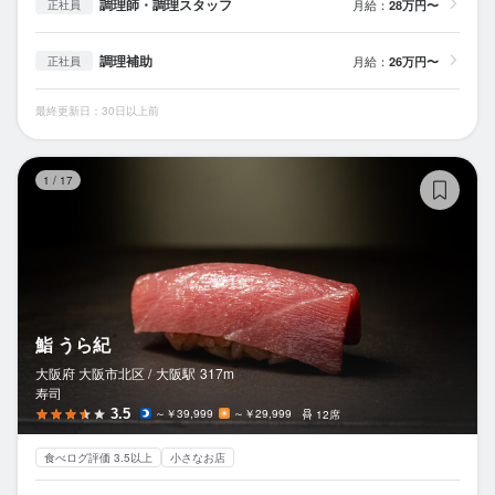
調理師・調理スタッフ
月給：
28万円〜
正社員
調理補助
月給：
26万円〜
正社員
最終更新日：30日以上前
鮨
1
/
17
鮨 うら紀
大阪府 大阪市北区 /
大阪
駅
317m
寿司
3.5
～￥39,999
～￥29,999
12席
食べログ評価 3.5以上
小さなお店