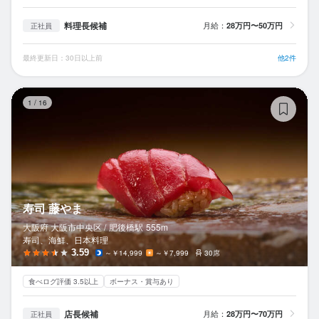
料理長候補
月給：
28万円〜50万円
正社員
最終更新日：30日以上前
他2件
寿
1
/
16
寿司 藤やま
大阪府 大阪市中央区 /
肥後橋
駅
555m
寿司、海鮮、日本料理
3.59
～￥14,999
～￥7,999
30席
食べログ評価 3.5以上
ボーナス・賞与あり
店長候補
月給：
28万円〜70万円
正社員