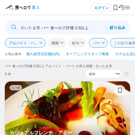
メニュー
ログイン
絞り込み
さいたま市 バー 食べログ評価 3.5以上
ログイン・無料会員登録
アルバイト・パート
職種
給与
バー
こだわり条
食べログ求人TOP
個人経営(2店舗以内)
オープニングスタッフ募集
小さなお店(
人気の条件
バー 食べログ評価 3.5以上 アルバイト・パート の求人情報 - さいたま市
求人検索
1
件
マイページ管理
カ
1
/
13
閲覧履歴
気になる求人
検索履歴・保存した条件
カジュアルフレンチ アミー