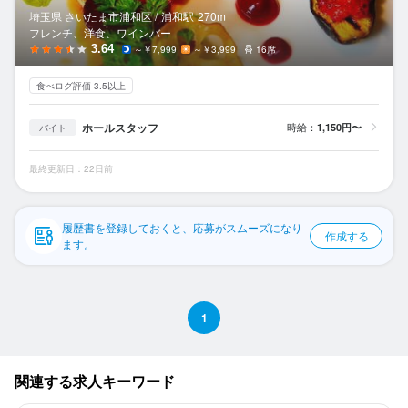
応募履歴
埼玉県 さいたま市浦和区 /
浦和
駅
270m
フレンチ、洋食、ワインバー
WEB履歴書
3.64
～￥7,999
～￥3,999
16席
食べログ評価 3.5以上
スカウト・メルマガ受信設定
ホールスタッフ
時給：
1,150円〜
バイト
ヘルプ・お問い合わせフォーム
最終更新日：22日前
掲載をご検討の店舗様へ
食べログ求人PRESS
履歴書を登録しておくと、応募がスムーズになり
作成する
プライバシーポリシー
ます。
利用規約
企業情報
1
関連する求人キーワード