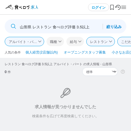
メニュー
ログイン
絞り込み
山形県 レストラン 食べログ評価 3.5以上
ログイン・無料会員登録
アルバイト・パート
職種
給与
レストラン
こだ
食べログ求人TOP
個人経営(2店舗以内)
オープニングスタッフ募集
小さなお店(
人気の条件
レストラン 食べログ評価 3.5以上 アルバイト・パート の求人情報 - 山形県
求人検索
0
件
マイページ管理
閲覧履歴
気になる求人
求人情報が見つかりませんでした
検索条件を広げて再度検索してください。
検索履歴・保存した条件