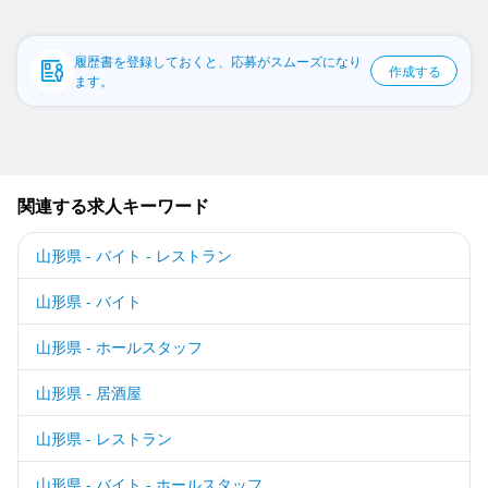
応募履歴
WEB履歴書
履歴書を登録しておくと、応募がスムーズになり
作成する
ます。
スカウト・メルマガ受信設定
ヘルプ・お問い合わせフォーム
関連する求人キーワード
掲載をご検討の店舗様へ
食べログ求人PRESS
山形県 - バイト - レストラン
プライバシーポリシー
山形県 - バイト
利用規約
山形県 - ホールスタッフ
企業情報
山形県 - 居酒屋
山形県 - レストラン
山形県 - バイト - ホールスタッフ