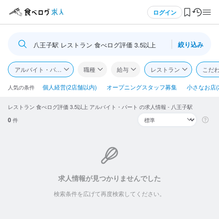
メニュー
ログイン
絞り込み
八王子駅 レストラン 食べログ評価 3.5以上
ログイン・無料会員登録
アルバイト・パート
職種
給与
レストラン
こだ
食べログ求人TOP
個人経営(2店舗以内)
オープニングスタッフ募集
小さなお店(
人気の条件
レストラン 食べログ評価 3.5以上 アルバイト・パート の求人情報 - 八王子駅
求人検索
0
件
マイページ管理
閲覧履歴
気になる求人
求人情報が見つかりませんでした
検索条件を広げて再度検索してください。
検索履歴・保存した条件