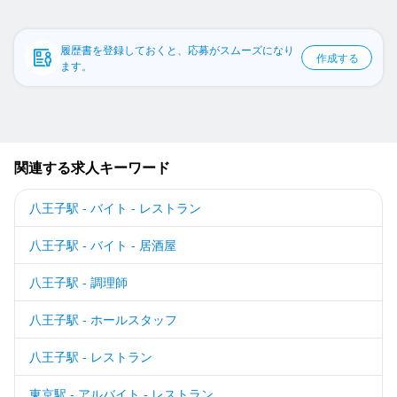
応募履歴
WEB履歴書
履歴書を登録しておくと、応募がスムーズになり
作成する
ます。
スカウト・メルマガ受信設定
ヘルプ・お問い合わせフォーム
関連する求人キーワード
掲載をご検討の店舗様へ
食べログ求人PRESS
八王子駅 - バイト - レストラン
プライバシーポリシー
八王子駅 - バイト - 居酒屋
利用規約
八王子駅 - 調理師
企業情報
八王子駅 - ホールスタッフ
八王子駅 - レストラン
東京駅 - アルバイト - レストラン