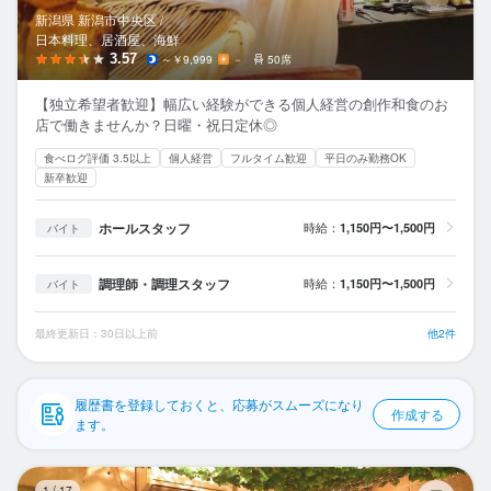
応募履歴
新潟県 新潟市中央区 /
日本料理、居酒屋、海鮮
WEB履歴書
3.57
～￥9,999
－
50席
【独立希望者歓迎】幅広い経験ができる個人経営の創作和食のお
スカウト・メルマガ受信設定
店で働きませんか？日曜・祝日定休◎
食べログ評価 3.5以上
個人経営
フルタイム歓迎
平日のみ勤務OK
ヘルプ・お問い合わせフォーム
新卒歓迎
掲載をご検討の店舗様へ
ホールスタッフ
時給：
1,150円〜1,500円
バイト
食べログ求人PRESS
調理師・調理スタッフ
時給：
1,150円〜1,500円
バイト
プライバシーポリシー
利用規約
最終更新日：30日以上前
他2件
企業情報
履歴書を登録しておくと、応募がスムーズになり
作成する
ます。
Wo
1
/
17