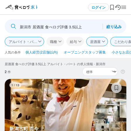
メニュー
ログイン
絞り込み
新潟市 居酒屋 食べログ評価 3.5以上
ログイン・無料会員登録
アルバイト・パート
職種
給与
居酒屋
こだわり
食べログ求人TOP
個人経営(2店舗以内)
オープニングスタッフ募集
小さなお店(
人気の条件
居酒屋 食べログ評価 3.5以上 アルバイト・パート の求人情報 - 新潟市
求人検索
2
件
マイページ管理
新
1
/
13
閲覧履歴
気になる求人
検索履歴・保存した条件
新潟古町 而今