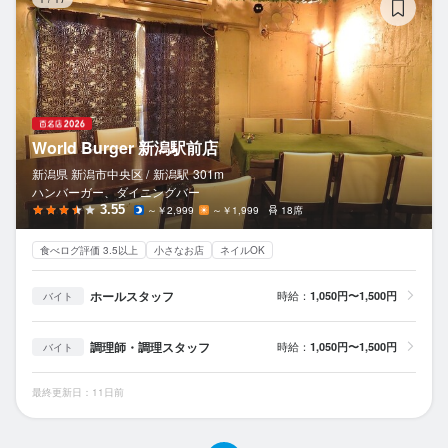
World Burger 新潟駅前店
新潟県 新潟市中央区 /
新潟
駅
301m
ハンバーガー、ダイニングバー
3.55
～￥2,999
～￥1,999
18席
食べログ評価 3.5以上
小さなお店
ネイルOK
ホールスタッフ
時給：
1,050円〜1,500円
バイト
調理師・調理スタッフ
時給：
1,050円〜1,500円
バイト
最終更新日：11日前