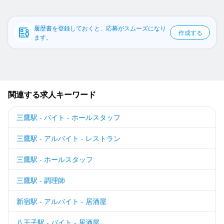
応募履歴
WEB履歴書
履歴書を登録しておくと、応募がスムーズになり
作成する
ます。
スカウト・メルマガ受信設定
ヘルプ・お問い合わせフォーム
関連する求人キーワード
掲載をご検討の店舗様へ
食べログ求人PRESS
三鷹駅 - バイト - ホールスタッフ
プライバシーポリシー
三鷹駅 - アルバイト - レストラン
利用規約
三鷹駅 - ホールスタッフ
企業情報
三鷹駅 - 調理師
新宿駅 - アルバイト - 居酒屋
八王子駅 - バイト - 居酒屋