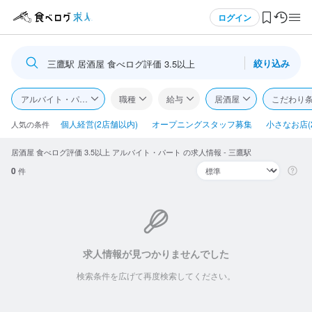
メニュー
ログイン
絞り込み
三鷹駅 居酒屋 食べログ評価 3.5以上
ログイン・無料会員登録
アルバイト・パート
職種
給与
居酒屋
こだわり
食べログ求人TOP
個人経営(2店舗以内)
オープニングスタッフ募集
小さなお店(
人気の条件
居酒屋 食べログ評価 3.5以上 アルバイト・パート の求人情報 - 三鷹駅
求人検索
0
件
マイページ管理
閲覧履歴
気になる求人
求人情報が見つかりませんでした
検索条件を広げて再度検索してください。
検索履歴・保存した条件