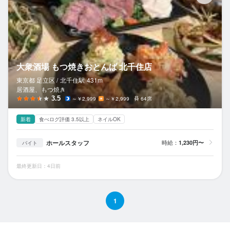
大衆酒場 もつ焼きおとんば 北千住店
東京都 足立区 /
北千住
駅
431m
居酒屋、もつ焼き
3.5
～￥2,999
～￥2,999
64席
新着
食べログ評価 3.5以上
ネイルOK
ホールスタッフ
時給：
1,230円〜
バイト
最終更新日：4日前
1