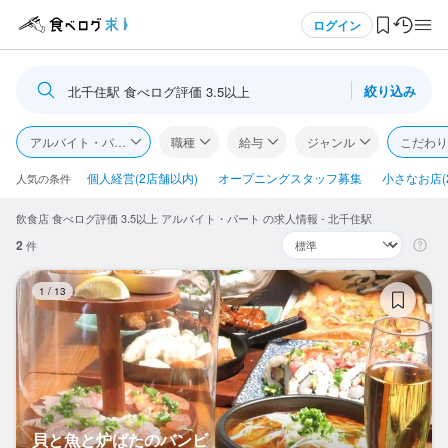
メニュー
ログイン
絞り込み
北千住駅 食べログ評価 3.5以上
ログイン・無料会員登録
アルバイト・パート
職種
給与
ジャンル
こだわり
食べログ求人TOP
個人経営(2店舗以内)
オープニングスタッフ募集
小さなお店(
人気の条件
飲食店 食べログ評価 3.5以上 アルバイト・パート の求人情報 - 北千住駅
求人検索
2
件
マイページ管理
貝
1
/
13
閲覧履歴
気になる求人
検索履歴・保存した条件
貝と魚と炉ばたのバンビ