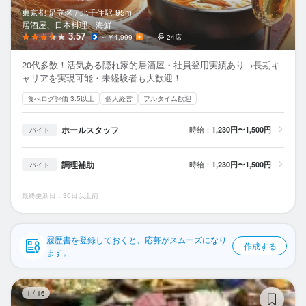
応募履歴
東京都 足立区 /
北千住
駅
95m
居酒屋、日本料理、海鮮
WEB履歴書
3.57
～￥4,999
－
24席
20代多数！活気ある隠れ家的居酒屋・社員登用実績あり→長期キ
スカウト・メルマガ受信設定
ャリアを実現可能・未経験者も大歓迎！
食べログ評価 3.5以上
個人経営
フルタイム歓迎
ヘルプ・お問い合わせフォーム
ホールスタッフ
時給：
1,230円〜1,500円
バイト
掲載をご検討の店舗様へ
食べログ求人PRESS
調理補助
時給：
1,230円〜1,500円
バイト
プライバシーポリシー
最終更新日：30日以上前
利用規約
企業情報
履歴書を登録しておくと、応募がスムーズになり
作成する
ます。
大
1
/
16